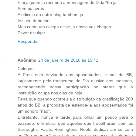
E ai,alguem ja recebeu a mensagem do Dida?Eu ja.
Sem palavras......
A ridicula do outro blog tambem ja
fez seu deboche.
Mas como um colega disse, a nossa vez chegara.
Favor divulgar.
Responder
Anônimo
24 de janeiro de 2010 às 15:41
Colegas,
A Previ está enviando aos aposentados, e-mail do BB,
logicamente pelo transcurso do Dia alusivo aos mesmos,
reconhecendo nossa participação no status que a
instituição ocupa nos dias de hoje.
Pena que quando ocorreu a distribuição da gratificação 200
anos do BB, a proposta de estende-la aos aposentados foi
um sonoro "não".
Entretanto, nunca é tarde para olhar um pouco para o
passado, e lembrar que aqueles que trabalharam com as
Burroughs, Facits, Remingtons, Roofs, dedicav am-se, com
as "ferramentas" que tinham para o sucesso da gloriosa