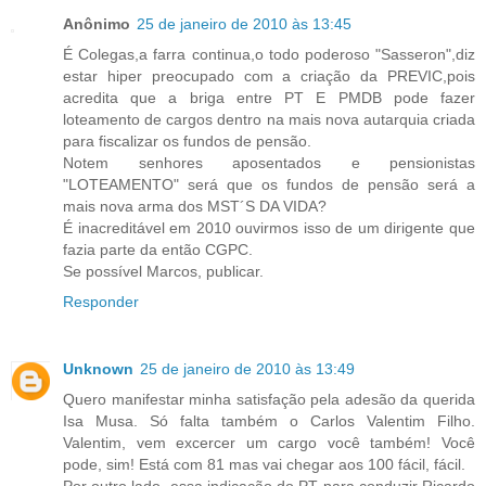
Anônimo
25 de janeiro de 2010 às 13:45
É Colegas,a farra continua,o todo poderoso "Sasseron",diz
estar hiper preocupado com a criação da PREVIC,pois
acredita que a briga entre PT E PMDB pode fazer
loteamento de cargos dentro na mais nova autarquia criada
para fiscalizar os fundos de pensão.
Notem senhores aposentados e pensionistas
"LOTEAMENTO" será que os fundos de pensão será a
mais nova arma dos MST´S DA VIDA?
É inacreditável em 2010 ouvirmos isso de um dirigente que
fazia parte da então CGPC.
Se possível Marcos, publicar.
Responder
Unknown
25 de janeiro de 2010 às 13:49
Quero manifestar minha satisfação pela adesão da querida
Isa Musa. Só falta também o Carlos Valentim Filho.
Valentim, vem excercer um cargo você também! Você
pode, sim! Está com 81 mas vai chegar aos 100 fácil, fácil.
Por outro lado, essa indicação do PT para conduzir Ricardo