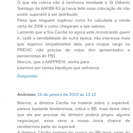
O que ela coloca não é nenhuma novidade o Sr Gilberto
Santiago da AAFBB-RJ já havia feito essa colocação de não
existir superávit à ser distribuido.
Pena que ninguém explicou como foi calculada a renda
certa de 2006 e como chegaram a tais valores.
Lamento que a Sra Cecília só agora está monstrando quem
é, cadê a sensibilidade de outra época, não interessa mais
que sejamos simpatizantes dela, para ocupar cargo na
PREVIC não precisa de votos dos aposentados e
pensionistas do PB1.
Marcos, que a AAPPREVI, venha para
lutarmos por tantas injustiças que sofremos.
Responder
Anônimo
16 de janeiro de 2010 às 13:12
Marcos, a diretora Cecília na matéria sobre o superávit,
parece bastante tendenciosa, critica o BB, mais deixa claro
que ele por precisar de dinheiro poderá propor alguma
negociaçao, essa seria a nossa única chance de
recebermos parte do superávit.
A diretora Cecília sempre foi contra ao BB levar parte do