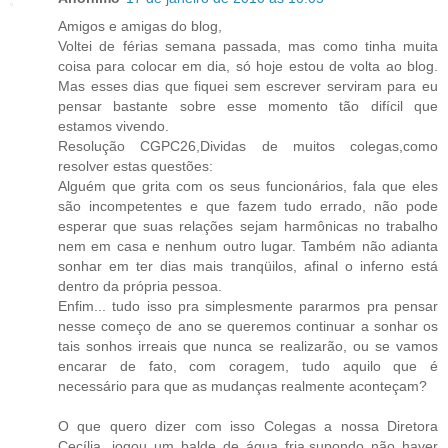
Amigos e amigas do blog,
Voltei de férias semana passada, mas como tinha muita
coisa para colocar em dia, só hoje estou de volta ao blog.
Mas esses dias que fiquei sem escrever serviram para eu
pensar bastante sobre esse momento tão difícil que
estamos vivendo.
Resolução CGPC26,Dividas de muitos colegas,como
resolver estas questões:
Alguém que grita com os seus funcionários, fala que eles
são incompetentes e que fazem tudo errado, não pode
esperar que suas relações sejam harmônicas no trabalho
nem em casa e nenhum outro lugar. Também não adianta
sonhar em ter dias mais tranqüilos, afinal o inferno está
dentro da própria pessoa.
Enfim... tudo isso pra simplesmente pararmos pra pensar
nesse começo de ano se queremos continuar a sonhar os
tais sonhos irreais que nunca se realizarão, ou se vamos
encarar de fato, com coragem, tudo aquilo que é
necessário para que as mudanças realmente aconteçam?
O que quero dizer com isso Colegas a nossa Diretora
Cecília, jogou um balde de água fria,supondo não haver