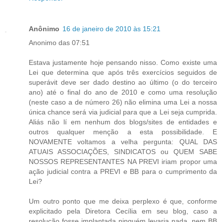
Anônimo
16 de janeiro de 2010 às 15:21
Anonimo das 07:51
Estava justamente hoje pensando nisso. Como existe uma
Lei que determina que após três exercícios seguidos de
superávit deve ser dado destino ao último (o do terceiro
ano) até o final do ano de 2010 e como uma resolução
(neste caso a de número 26) não elimina uma Lei a nossa
única chance será via judicial para que a Lei seja cumprida.
Aliás não lí em nenhum dos blogs/sites de entidades e
outros qualquer menção a esta possibilidade. E
NOVAMENTE voltamos a velha pergunta: QUAL DAS
ATUAIS ASSOCIAÇÕES, SINDICATOS ou QUEM SABE
NOSSOS REPRESENTANTES NA PREVI iriam propor uma
ação judicial contra a PREVI e BB para o cumprimento da
Lei?
Um outro ponto que me deixa perplexo é que, conforme
explicitado pela Diretora Cecília em seu blog, caso a
resolução fosse implantada ninguém levaria nada, nem BB