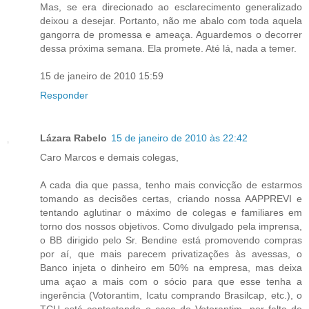
Mas, se era direcionado ao esclarecimento generalizado
deixou a desejar. Portanto, não me abalo com toda aquela
gangorra de promessa e ameaça. Aguardemos o decorrer
dessa próxima semana. Ela promete. Até lá, nada a temer.
15 de janeiro de 2010 15:59
Responder
Lázara Rabelo
15 de janeiro de 2010 às 22:42
Caro Marcos e demais colegas,
A cada dia que passa, tenho mais convicção de estarmos
tomando as decisões certas, criando nossa AAPPREVI e
tentando aglutinar o máximo de colegas e familiares em
torno dos nossos objetivos. Como divulgado pela imprensa,
o BB dirigido pelo Sr. Bendine está promovendo compras
por aí, que mais parecem privatizações às avessas, o
Banco injeta o dinheiro em 50% na empresa, mas deixa
uma açao a mais com o sócio para que esse tenha a
ingerência (Votorantim, Icatu comprando Brasilcap, etc.), o
TCU está contestando o caso do Votorantim, por falta de