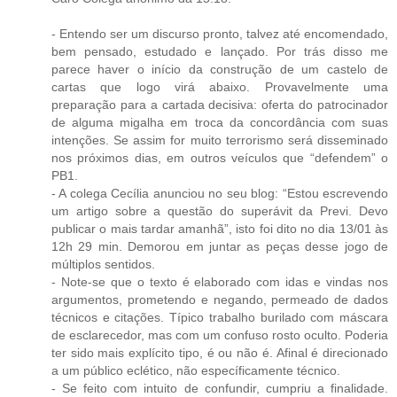
- Entendo ser um discurso pronto, talvez até encomendado,
bem pensado, estudado e lançado. Por trás disso me
parece haver o início da construção de um castelo de
cartas que logo virá abaixo. Provavelmente uma
preparação para a cartada decisiva: oferta do patrocinador
de alguma migalha em troca da concordância com suas
intenções. Se assim for muito terrorismo será disseminado
nos próximos dias, em outros veículos que “defendem” o
PB1.
- A colega Cecília anunciou no seu blog: “Estou escrevendo
um artigo sobre a questão do superávit da Previ. Devo
publicar o mais tardar amanhã”, isto foi dito no dia 13/01 às
12h 29 min. Demorou em juntar as peças desse jogo de
múltiplos sentidos.
- Note-se que o texto é elaborado com idas e vindas nos
argumentos, prometendo e negando, permeado de dados
técnicos e citações. Típico trabalho burilado com máscara
de esclarecedor, mas com um confuso rosto oculto. Poderia
ter sido mais explícito tipo, é ou não é. Afinal é direcionado
a um público eclético, não específicamente técnico.
- Se feito com intuito de confundir, cumpriu a finalidade.