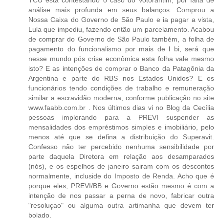
análise mais profunda em seus balanços. Comprou a
Nossa Caixa do Governo de São Paulo e ia pagar a vista,
Lula que impediu, fazendo então um parcelamento. Acabou
de comprar do Governo de São Paulo também, a folha de
pagamento do funcionalismo por mais de l bi, será que
nesse mundo pós crise econômica esta folha vale mesmo
isto? E as intenções de comprar o Banco da Patagônia da
Argentina e parte do RBS nos Estados Unidos? E os
funcionários tendo condições de trabalho e remuneração
similar a escravidão moderna, conforme publicação no site
www.faabb.com.br . Nos últimos dias vi no Blog da Cecília
pessoas implorando para a PREVI suspender as
mensalidades dos empréstimos simples e imobiliário, pelo
menos até que se defina a distribuição do Superavit.
Confesso não ter percebido nenhuma sensibilidade por
parte daquela Diretora em relação aos desamparados
(nós), e os espelhos de janeiro sairam com os descontos
normalmente, incluside do Imposto de Renda. Acho que é
porque eles, PREVI/BB e Governo estão mesmo é com a
intenção de nos passar a perna de novo, fabricar outra
"resoluçao" ou alguma outra artimanha que devem ter
bolado.