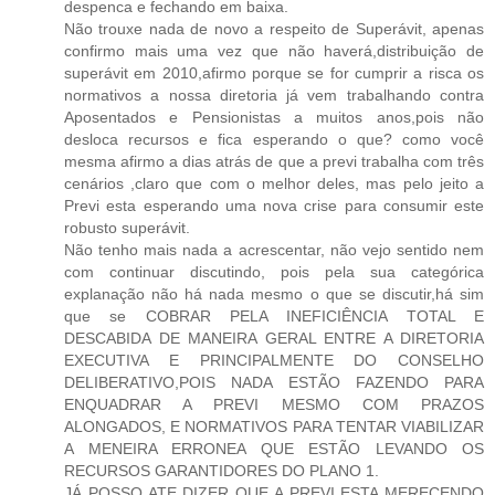
despenca e fechando em baixa.
Não trouxe nada de novo a respeito de Superávit, apenas
confirmo mais uma vez que não haverá,distribuição de
superávit em 2010,afirmo porque se for cumprir a risca os
normativos a nossa diretoria já vem trabalhando contra
Aposentados e Pensionistas a muitos anos,pois não
desloca recursos e fica esperando o que? como você
mesma afirmo a dias atrás de que a previ trabalha com três
cenários ,claro que com o melhor deles, mas pelo jeito a
Previ esta esperando uma nova crise para consumir este
robusto superávit.
Não tenho mais nada a acrescentar, não vejo sentido nem
com continuar discutindo, pois pela sua categórica
explanação não há nada mesmo o que se discutir,há sim
que se COBRAR PELA INEFICIÊNCIA TOTAL E
DESCABIDA DE MANEIRA GERAL ENTRE A DIRETORIA
EXECUTIVA E PRINCIPALMENTE DO CONSELHO
DELIBERATIVO,POIS NADA ESTÃO FAZENDO PARA
ENQUADRAR A PREVI MESMO COM PRAZOS
ALONGADOS, E NORMATIVOS PARA TENTAR VIABILIZAR
A MENEIRA ERRONEA QUE ESTÃO LEVANDO OS
RECURSOS GARANTIDORES DO PLANO 1.
JÁ POSSO ATE DIZER QUE A PREVI ESTA MERECENDO