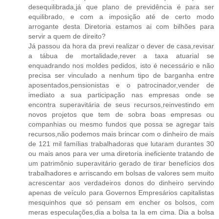
desequilibrada,já que plano de previdência é para ser
equilibrado, e com a imposição até de certo modo
arrogante desta Diretoria estamos ai com bilhões para
servir a quem de direito?
Já passou da hora da previ realizar o dever de casa,revisar
a tábua de mortalidade,rever a taxa atuarial se
enquadrando nos moldes pedidos, isto é necessário e não
precisa ser vinculado a nenhum tipo de barganha entre
aposentados,pensionistas e o patrocinador,vender de
imediato a sua participação nas empresas onde se
encontra superavitária de seus recursos,reinvestindo em
novos projetos que tem de sobra boas empresas ou
companhias ou mesmo fundos que possa se agregar tais
recursos,não podemos mais brincar com o dinheiro de mais
de 121 mil famílias trabalhadoras que lutaram durantes 30
ou mais anos para ver uma diretoria ineficiente tratando de
um patrimônio superavitário gerado de tirar benefícios dos
trabalhadores e arriscando em bolsas de valores sem muito
acrescentar aos verdadeiros donos do dinheiro servindo
apenas de veículo para Governos Empresários capitalistas
mesquinhos que só pensam em encher os bolsos, com
meras especulações,dia a bolsa ta la em cima. Dia a bolsa