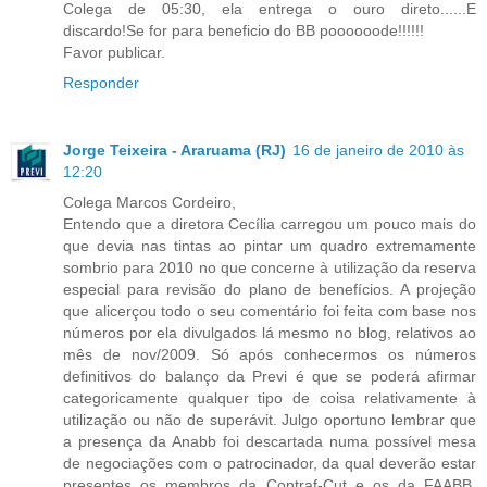
Colega de 05:30, ela entrega o ouro direto......E
discardo!Se for para beneficio do BB poooooode!!!!!!
Favor publicar.
Responder
Jorge Teixeira - Araruama (RJ)
16 de janeiro de 2010 às
12:20
Colega Marcos Cordeiro,
Entendo que a diretora Cecília carregou um pouco mais do
que devia nas tintas ao pintar um quadro extremamente
sombrio para 2010 no que concerne à utilização da reserva
especial para revisão do plano de benefícios. A projeção
que alicerçou todo o seu comentário foi feita com base nos
números por ela divulgados lá mesmo no blog, relativos ao
mês de nov/2009. Só após conhecermos os números
definitivos do balanço da Previ é que se poderá afirmar
categoricamente qualquer tipo de coisa relativamente à
utilização ou não de superávit. Julgo oportuno lembrar que
a presença da Anabb foi descartada numa possível mesa
de negociações com o patrocinador, da qual deverão estar
presentes os membros da Contraf-Cut e os da FAABB.