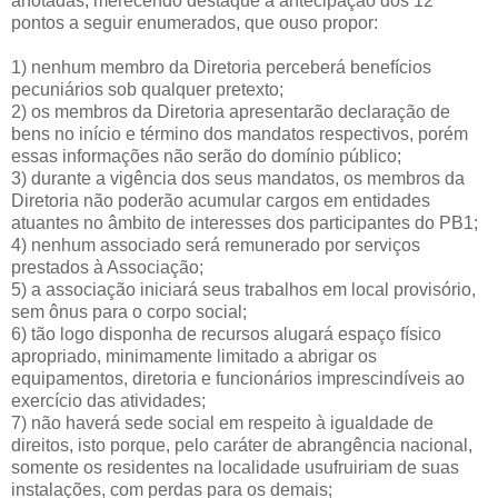
anotadas, merecendo destaque a antecipação dos 12
pontos a seguir enumerados, que ouso propor:
1) nenhum membro da Diretoria perceberá benefícios
pecuniários sob qualquer pretexto;
2) os membros da Diretoria apresentarão declaração de
bens no início e término dos mandatos respectivos, porém
essas informações não serão do domínio público;
3) durante a vigência dos seus mandatos, os membros da
Diretoria não poderão acumular cargos em entidades
atuantes no âmbito de interesses dos participantes do PB1;
4) nenhum associado será remunerado por serviços
prestados à Associação;
5) a associação iniciará seus trabalhos em local provisório,
sem ônus para o corpo social;
6) tão logo disponha de recursos alugará espaço físico
apropriado, minimamente limitado a abrigar os
equipamentos, diretoria e funcionários imprescindíveis ao
exercício das atividades;
7) não haverá sede social em respeito à igualdade de
direitos, isto porque, pelo caráter de abrangência nacional,
somente os residentes na localidade usufruiriam de suas
instalações, com perdas para os demais;