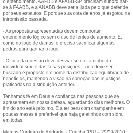
o entendimento. AAFBB e AFABB-SP precisam subordinar-
se à FAABB, e a ANABB deve ser alijada pelo que defende
por seus estatutos. E porque sua cota de erros já esgotou na
intromissão passada.
- As propostas apresentadas devem comportar
entendimento lógico sem o uso de lentes de aumento. E,
como no jogo de damas, é preciso sacrificar algumas
pedras para ganhar o jogo.
- O foco da questão deve desviar-se do caminho do
individualismo e das falsas posições. Tudo deve ser
buscado e proposto em nome da distribuição equilibrada de
benefícios, mantendo a visão na correção das injustiças
praticadas na distribuição anterior.
Tenhamos fé em Deus e confiança nas pessoas que se
apresentem em nossa defesa, aguardando dias melhores. O
fim do ano está próximo. E a ter peru com champanhe em
poucas mesas é preferível que haja galetinhos com sidra
em todas.
Marcos Cordeiro de Andrade – Curitiba (PR) – 29/09/2010.