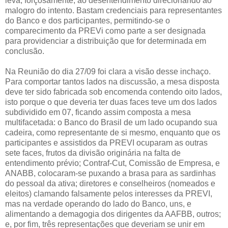
leva, forçosamente, ao desentendimento direcionando ao
malogro do intento. Bastam credenciais para representantes
do Banco e dos participantes, permitindo-se o
comparecimento da PREVi como parte a ser designada
para providenciar a distribuição que for determinada em
conclusão.
Na Reunião do dia 27/09 foi clara a visão desse inchaço.
Para comportar tantos lados na discussão, a mesa disposta
deve ter sido fabricada sob encomenda contendo oito lados,
isto porque o que deveria ter duas faces teve um dos lados
subdividido em 07, ficando assim composta a mesa
multifacetada: o Banco do Brasil de um lado ocupando sua
cadeira, como representante de si mesmo, enquanto que os
participantes e assistidos da PREVI ocuparam as outras
sete faces, frutos da divisão originária na falta de
entendimento prévio; Contraf-Cut, Comissão de Empresa, e
ANABB, colocaram-se puxando a brasa para as sardinhas
do pessoal da ativa; diretores e conselheiros (nomeados e
eleitos) clamando falsamente pelos interesses da PREVI,
mas na verdade operando do lado do Banco, uns, e
alimentando a demagogia dos dirigentes da AAFBB, outros;
e, por fim, três representações que deveriam se unir em