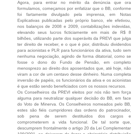
Agora, para entrar no mérito da denúncia que ora
formulamos, começamos por enfatizar que o BB, conforme
foi fartamente divulgado pela imprensa, em Notas
Explicativas publicadas pelo próprio banco, ele efetivou,
nos balanços de 2008 e 2009, contabilizações indevidas,
elevando seus lucros ficticiamente em mais de R$ 8
bilhões, utilizando parte dos superávits da PREVI que julga
ter direito de receber, e o que é pior, distribuiu dividendos
para acionistas e PLR para funcionários da ativa, tudo sem
nenhuma negociação, agindo de forma ditatorial, como se
fosse o dono do Fundo de Pensão, em completo
menosprezo ao direito dos aposentados que, até hoje, não
viram a cor de um centavo desse dinheiro. Numa completa
inversão de papéis, os funcionários da ativa e os acionistas
é que estão sendo beneficiados com os nossos recursos.
Os Conselheiros da PREVI eleitos por nós não tem força
alguma para neutralizar qualquer decisão do BB, em face
do Voto de Minerva. Os Conselheiros nomeados pelo BB,
estes são fiéis cumpridores das ordens do patrocinador,
sob pena de serem destituidos dos cargos e
comprometerem a vida funcional. De tal sorte que,
descumprem frontalmente o artigo 20 da Lei Complementar
109/2001, ao deixarem de fazer a obrigatória distribuição