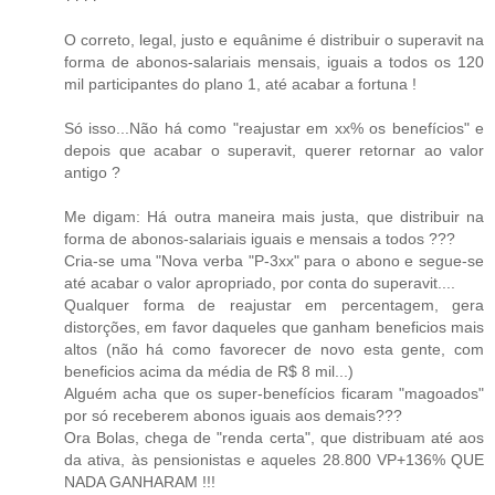
O correto, legal, justo e equânime é distribuir o superavit na
forma de abonos-salariais mensais, iguais a todos os 120
mil participantes do plano 1, até acabar a fortuna !
Só isso...Não há como "reajustar em xx% os benefícios" e
depois que acabar o superavit, querer retornar ao valor
antigo ?
Me digam: Há outra maneira mais justa, que distribuir na
forma de abonos-salariais iguais e mensais a todos ???
Cria-se uma "Nova verba "P-3xx" para o abono e segue-se
até acabar o valor apropriado, por conta do superavit....
Qualquer forma de reajustar em percentagem, gera
distorções, em favor daqueles que ganham beneficios mais
altos (não há como favorecer de novo esta gente, com
beneficios acima da média de R$ 8 mil...)
Alguém acha que os super-benefícios ficaram "magoados"
por só receberem abonos iguais aos demais???
Ora Bolas, chega de "renda certa", que distribuam até aos
da ativa, às pensionistas e aqueles 28.800 VP+136% QUE
NADA GANHARAM !!!