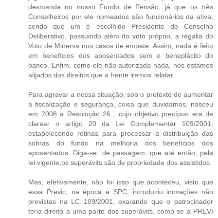
desmanda no nosso Fundo de Pensão, já que os três
Conselheiros por ele nomeados são funcionários da ativa,
sendo que um é escolhido Presidente do Conselho
Deliberativo, possuindo além do voto próprio, a regalia do
Voto de Minerva nos casos de empate. Assim, nada é feito
em benefícios dos aposentados sem o beneplácito do
banco. Enfim, como ele não autorizada nada, nós estamos
alijados dos direitos que a frente iremos relatar.
Para agravar a nossa situação, sob o pretexto de aumentar
a fiscalização e segurança, coisa que duvidamos, nasceu
em 2008 a Resolução 26 , cujo objetivo precípuo era de
clarear o artigo 20 da Lei Complementar 109/2001,
estabelecendo rotinas para processar a distribuição das
sobras do fundo na melhoria dos benefícios dos
aposentados. Diga-se, de passagem, que até então, pela
lei vigente,os superávits são de propriedade dos assistidos.
Mas, efetivamente, não foi isso que aconteceu, visto que
essa Previc, na época a SPC, introduziu inovações não
previstas na LC 109/2001, exarando que o patrocinador
teria direito a uma parte dos superávits, como se a PREVI