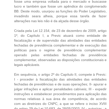
fosse uma empresa voltada para o mercado e buscasse
lucro e também que fosse um apêndice do conglomerado
BB. Deste modo, usurpou as funções do Poder Legislativo,
invadindo seara alheia, porque essa tarefa de fazer
alterações nas leis não é da alçada desse órgão.
Criada pela Lei 12.154, de 23 de dezembro de 2009, artigo
1º, do Capítulo I, a Previc atuará como entidade de
fiscalização e de supervisão das atividades das entidades
fechadas de previdência complementar e de execução das
políticas para o regime de previdência complementar
operado pelas entidades fechadas de previdência
complementar, observadas as disposições constitucionais e
legais aplicáveis.
Em sequência, o artigo 2º do Capítulo II, compete à Previc:
I - proceder à fiscalização das atividades das entidades
fechadas de previdências e de suas operações; II- apurar e
julgar infrações e aplicar penalidades cabíveis; III - expedir
instruções e estabelecer procedimentos para aplicação das
normas relativas à sua área de competência, de acordo
com as diretrizes do CNPC, a que se refere o inciso XVIII
do artigo 29 da Lei 10.683, de 28/05/2003; IV - autorizar : a