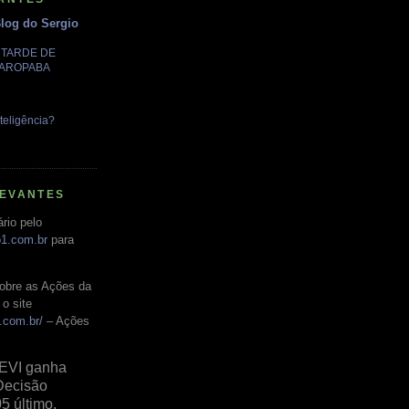
Blog do Sergio
A TARDE DE
GAROPABA
teligência?
LEVANTES
rio pelo
o1.com.br
para
obre as Ações da
o site
.com.br/
– Ações
EVI ganha
Decisão
05 último,