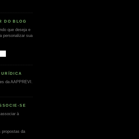
R DO BLOG
undo que deseja e
ra personalizar sua
JURÍDICA
es da AAPPREVI.
SSOCIE-SE
associar à
s propostas da