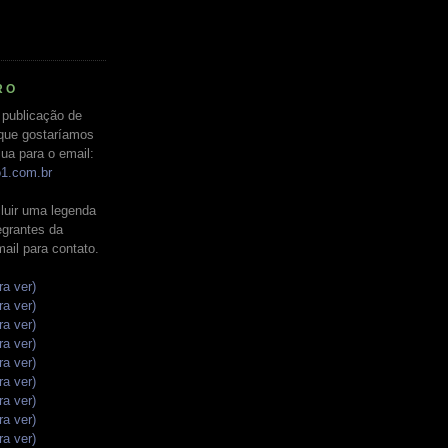
RO
 publicação de
que gostaríamos
ua para o email:
o1.com.br
luir uma legenda
tegrantes da
mail para contato.
ra ver)
ra ver)
ra ver)
ra ver)
ra ver)
ra ver)
ra ver)
ra ver)
ra ver)