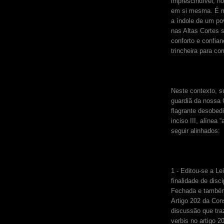
imprescindível, no
em si mesma. É me
a índole de um p
nas Altas Cortes 
conforto e confia
trincheira para corr
Neste contexto, s
guardiã da nossa 
flagrante desobedi
inciso III, alínea
seguir alinhados:
1 - Editou-se a L
finalidade de dis
Fechada e também 
Artigo 202 da Con
discussão que tra
verbis no artigo 20