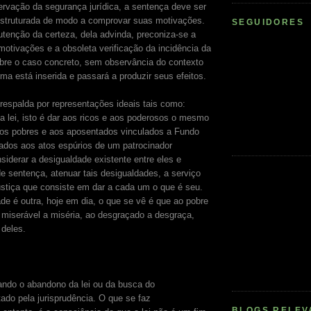
vação da segurança jurídica, a sentença deve ser
struturada de modo a comprovar suas motivações.
SEGUIDORES
enção da certeza, dela advinda, preconiza-se a
motivações e a obsoleta verificação da incidência da
bre o caso concreto, sem observância do contexto
rma está inserida e passará a produzir seus efeitos.
respalda por representações ideais tais como:
 a lei, isto é dar aos ricos e aos poderosos o mesmo
aos pobres e aos aposentados vinculados a Fundo
dos aos atos espúrios de um patrocinador
siderar a desigualdade existente entre eles e
de sentença, atenuar tais desigualdades, a serviço
ustiça que consiste em dar a cada um o que é seu.
de é outra, hoje em dia, o que se vê é que ao pobre
 miserável a miséria, ao desgraçado a desgraça,
 deles.
ando o abandono da lei ou da busca do
ado pela jurisprudência. O que se faz
BLOGS RELEV