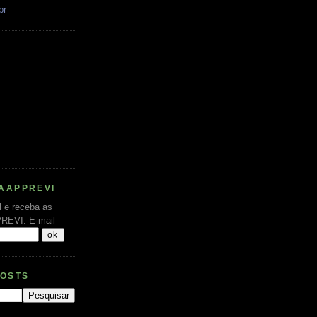
br
AAPPREVI
l e receba as
PREVI.
E-mail
POSTS