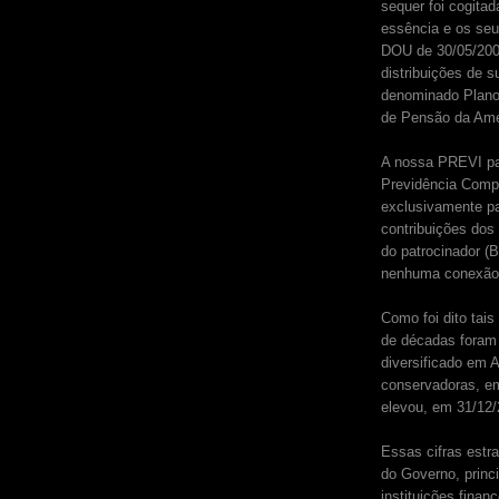
sequer foi cogitad
essência e os seu
DOU de 30/05/2001
distribuições de s
denominado Plano
de Pensão da Amér
A nossa PREVI pa
Previdência Compl
exclusivamente pa
contribuições dos 
do patrocinador (B
nenhuma conexão f
Como foi dito tai
de décadas foram 
diversificado em 
conservadoras, em
elevou, em 31/12/
Essas cifras estr
do Governo, princ
instituições finan