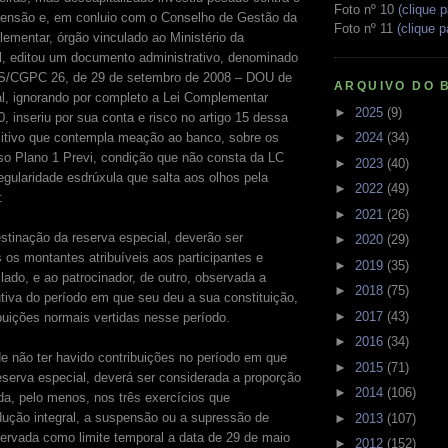
Foto nº 10
(clique p
ensão e, em conluio com o Conselho de Gestão da
Foto nº 11
(clique p
ementar, órgão vinculado ao Ministério da
l, editou um documento administrativo, denominado
S/CGPC 26, de 29 de setembro de 2008 – DOU de
ARQUIVO DO 
al, ignorando por completo a Lei Complementar
►
2025
(9)
0, inseriu por sua conta e risco no artigo 15 dessa
itivo que contempla meação ao banco, sobre os
►
2024
(34)
so Plano 1 Previ, condição que não consta da LC
►
2023
(40)
egularidade esdrúxula que salta aos olhos pela
►
2022
(49)
:
►
2021
(26)
estinação da reserva especial, deverão ser
►
2020
(29)
s os montantes atribuíveis aos participantes e
►
2019
(35)
lado, e ao patrocinador, de outro, observada a
►
2018
(75)
utiva do período em que seu deu a sua constituição,
►
2017
(43)
ibuições normais vertidas nesse período.
►
2016
(34)
de não ter havido contribuições no período em que
►
2015
(71)
reserva especial, deverá ser considerada a proporção
►
2014
(106)
ada, pelo menos, nos três exercícios que
ução integral, a suspensão ou a supressão de
►
2013
(107)
servada como limite temporal a data de 29 de maio
►
2012
(152)