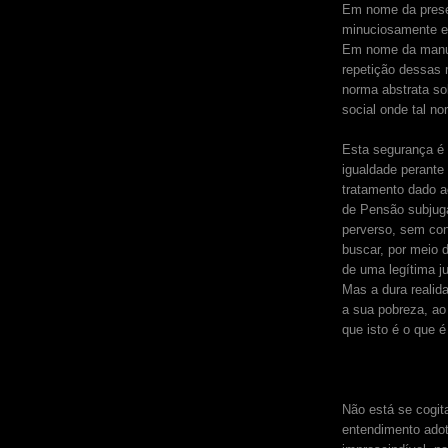
Em nome da preser
minuciosamente e
Em nome da manut
repetição dessas 
norma abstrata so
social onde tal no
Esta segurança é 
igualdade perante
tratamento dado 
de Pensão subjuga
perverso, sem con
buscar, por meio 
de uma legítima j
Mas a dura realida
a sua pobreza, ao
que isto é o que é
Não está se cogit
entendimento adot