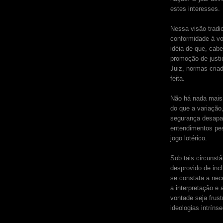
estes interesses.
Nessa visão tradi
conformidade à vo
idéia de que, cabe
promoção de justi
Juiz, normas criad
feita.
Não há nada mais 
do que a variação,
segurança desapa
entendimentos pe
jogo lotérico.
Sob tais circunst
desprovido de incl
se constata a nec
a interpretação e
vontade seja frust
ideologias intríns