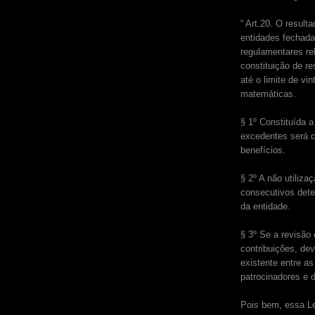
“ Art.20. O result
entidades fechadas
regulamentares re
constituição de re
até o limite de vi
matemáticas.
§ 1º Constituída 
excedentes será c
benefícios.
§ 2º A não utiliza
consecutivos deter
da entidade.
§ 3º Se a revisão 
contribuições, de
existente entre as
patrocinadores e d
Pois bem, essa Le