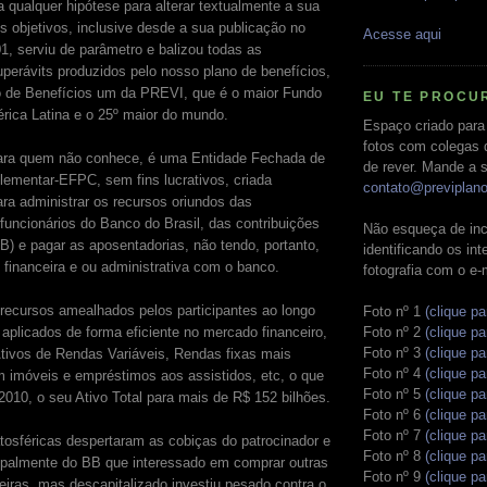
a qualquer hipótese para alterar textualmente a sua
s objetivos, inclusive desde a sua publicação no
Acesse aqui
, serviu de parâmetro e balizou todas as
uperávits produzidos pelo nosso plano de benefícios,
 de Benefícios um da PREVI, que é o maior Fundo
EU TE PROCU
ica Latina e o 25º maior do mundo.
Espaço criado para
fotos com colegas 
ra quem não conhece, é uma Entidade Fechada de
de rever. Mande a s
ementar-EFPC, sem fins lucrativos, criada
contato@previplan
ra administrar os recursos oriundos das
funcionários do Banco do Brasil, das contribuições
Não esqueça de inc
B) e pagar as aposentadorias, não tendo, portanto,
identificando os in
inanceira e ou administrativa com o banco.
fotografia com o e-
s recursos amealhados pelos participantes ao longo
Foto nº 1
(clique pa
aplicados de forma eficiente no mercado financeiro,
Foto nº 2
(clique pa
Foto nº 3
(clique pa
Ativos de Rendas Variáveis, Rendas fixas mais
Foto nº 4
(clique pa
 imóveis e empréstimos aos assistidos, etc, o que
Foto nº 5
(clique pa
2010, o seu Ativo Total para mais de R$ 152 bilhões.
Foto nº 6
(clique pa
Foto nº 7
(clique pa
atosféricas despertaram as cobiças do patrocinador e
Foto nº 8
(clique pa
ipalmente do BB que interessado em comprar outras
Foto nº 9
(clique pa
ceiras, mas descapitalizado investiu pesado contra o