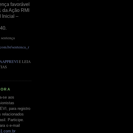
ença favorável
1 da Ação RMI
Inicial –
40.
 sentença
.com.br/sentenca_r
AAPPREVI
E LEIA
CIAS
RORA
a-se aos
ionistas
EVI, para registro
s relacionados
il. Participe.
ara o e-mail
o1.com.br