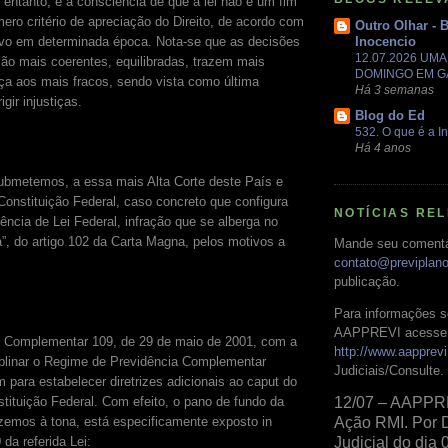
 entanto, é a consciência de que a lei não é um fim
ro critério de apreciação do Direito, de acordo com
Outro Olhar - 
ovo em determinada época. Nota-se que as decisões
Inocencio
12.07.2026 UM
são mais coerentes, equilibradas, trazem mais
DOMINGO EM 
nça aos mais fracos, sendo vista como última
Há 3 semanas
igir injustiças.
Blog do Ed
532. O que é a In
Há 4 anos
ubmetemos, a essa mais Alta Corte deste País e
Constituição Federal, caso concreto que configura
NOTÍCIAS RE
ência de Lei Federal, infração que se alberga no
 “a”, do artigo 102 da Carta Magna, pelos motivos a
Mande seu comentá
contato@previplan
publicação.
Para informações s
AAPPREVI acesse 
ei Complementar 109, de 29 de maio de 2001, com a
http://www.aapprevi
ciplinar o Regime de Previdência Complementar
Judiciais/Consulte.
para estabelecer diretrizes adicionais ao caput do
stituição Federal. Com efeito, o pano de fundo da
12/07 – AAPPR
zemos à tona, está especificamente exposto in
Ação RMI. Por 
 da referida Lei:
Judicial do dia 