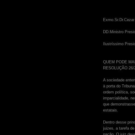
Exmo.Sr.Dr.Cezar
DD.Ministro Presi
Ilustríssimo Presi
QUEM PODE MAIS
RESOLUÇÃO 26/2
A sociedade enten
à porta do Tribuna
ordem política, so
imparcialidade, ne
que demonstrasse,
estatais.
Dentro desse prin
juizes, a tarefa d
nação. O juiz deve