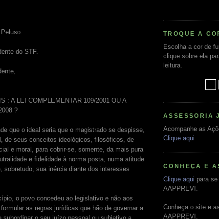
 Peluso.
TROQUE A CO
Escolha a cor de f
dente do STF.
clique sobre ela pa
leitura.
dente,
 : A LEI COMPLEMENTAR 109/2001 OU A
008 ?
ASSESSORIA 
Acompanhe as Açõ
de que o ideal seria que o magistrado se despisse,
Clique aqui
l, de seus conceitos ideológicos, filosóficos, de
cial e moral, para cobrir-se, somente, da mais pura
utralidade e fidelidade à norma posta, numa atitude
CONHEÇA E A
 sobretudo, sua inércia diante dos interesses
Clique aqui
para se 
AAPPREVI.
cípio, o povo concedeu ao legislativo e não aos
Conheça o site e a
e formular as regras jurídicas que hão de governar a
AAPPREVI.
 subordinar o seu juízo pessoal ou subjetivo a