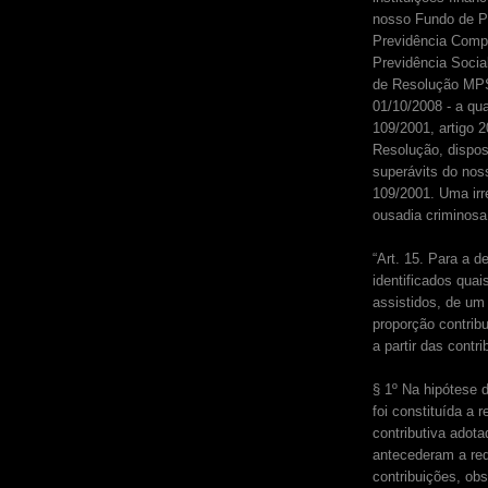
nosso Fundo de P
Previdência Compl
Previdência Socia
de Resolução MP
01/10/2008 - a qu
109/2001, artigo 2
Resolução, dispos
superávits do nos
109/2001. Uma irr
ousadia criminosa
“Art. 15. Para a d
identificados quai
assistidos, de um 
proporção contrib
a partir das contr
§ 1º Na hipótese 
foi constituída a 
contributiva adot
antecederam a red
contribuições, ob