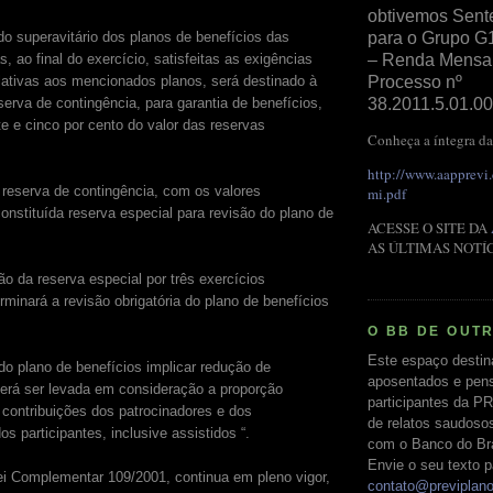
obtivemos Sent
ado superavitário dos planos de benefícios das
para o Grupo G
, ao final do exercício, satisfeitas as exigências
– Renda Mensal 
lativas aos mencionados planos, será destinado à
Processo nº
serva de contingência, para garantia de benefícios,
38.2011.5.01.00
nte e cinco por cento do valor das reservas
Conheça a íntegra da
http://www.aapprevi
a reserva de contingência, com os valores
mi.pdf
onstituída reserva especial para revisão do plano de
ACESSE O SITE DA
AS ÚLTIMAS NOTÍ
ção da reserva especial por três exercícios
minará a revisão obrigatória do plano de benefícios
O BB DE OUT
Este espaço destin
do plano de benefícios implicar redução de
aposentados e pens
verá ser levada em consideração a proporção
participantes da PR
 contribuições dos patrocinadores e dos
de relatos saudoso
os participantes, inclusive assistidos “.
com o Banco do Bras
Envie o seu texto p
i Complementar 109/2001, continua em pleno vigor,
contato@previplan