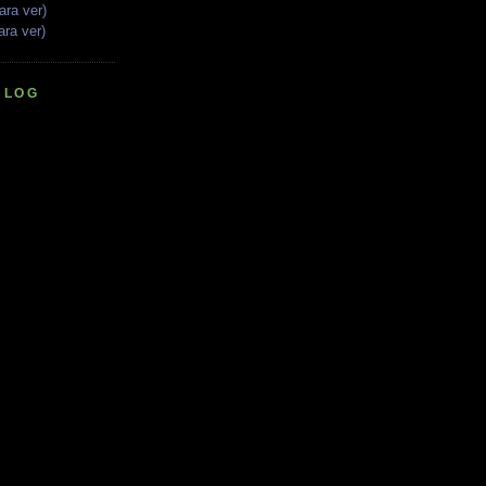
ara ver)
ara ver)
BLOG