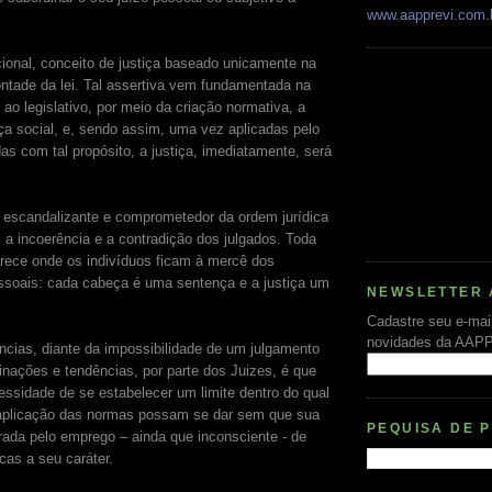
www.aapprevi.com.
cional, conceito de justiça baseado unicamente na
ntade da lei. Tal assertiva vem fundamentada na
 ao legislativo, por meio da criação normativa, a
ça social, e, sendo assim, uma vez aplicadas pelo
as com tal propósito, a justiça, imediatamente, será
escandalizante e comprometedor da ordem jurídica
 a incoerência e a contradição dos julgados. Toda
rece onde os indivíduos ficam à mercê dos
ssoais: cada cabeça é uma sentença e a justiça um
NEWSLETTER 
Cadastre seu e-mai
novidades da AAP
âncias, diante da impossibilidade de um julgamento
inações e tendências, por parte dos Juizes, é que
essidade de se estabelecer um limite dentro do qual
 aplicação das normas possam se dar sem que sua
PEQUISA DE 
rada pelo emprego – ainda que inconsciente ­­- de
ecas a seu caráter.