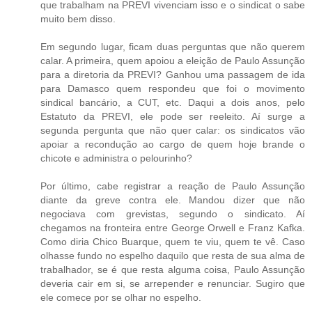
que trabalham na PREVI vivenciam isso e o sindicat o sabe
muito bem disso.
Em segundo lugar, ficam duas perguntas que não querem
calar. A primeira, quem apoiou a eleição de Paulo Assunção
para a diretoria da PREVI? Ganhou uma passagem de ida
para Damasco quem respondeu que foi o movimento
sindical bancário, a CUT, etc. Daqui a dois anos, pelo
Estatuto da PREVI, ele pode ser reeleito. Aí surge a
segunda pergunta que não quer calar: os sindicatos vão
apoiar a recondução ao cargo de quem hoje brande o
chicote e administra o pelourinho?
Por último, cabe registrar a reação de Paulo Assunção
diante da greve contra ele. Mandou dizer que não
negociava com grevistas, segundo o sindicato. Aí
chegamos na fronteira entre George Orwell e Franz Kafka.
Como diria Chico Buarque, quem te viu, quem te vê. Caso
olhasse fundo no espelho daquilo que resta de sua alma de
trabalhador, se é que resta alguma coisa, Paulo Assunção
deveria cair em si, se arrepender e renunciar. Sugiro que
ele comece por se olhar no espelho.