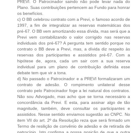
PREVI. O Patrocinador saindo não pode levar nada do
Plano. Suas contribuições pertencem ao Fundo para honrar
os benefícios.
c) O BB celebrou contrato com a Previ, o famoso acordo de
1997, a fim de integralizar as reservas matemáticas dos
pré-67. O BB vem amortizando essa dívida, mas será que a
Previ vem contabilizando o valor corrigido nas reservas
individuais dos pré-67? A pergunta tem sentido porque no
contrato o BB deve a Previ, mas, a dívida diz respeito às
reservas dos participantes e assistidos pré-67. Com a
hipótese de, agora, cada um sair com a sua reserva
individual para um plano de contribuição definida esse
debate tem que vir a tona.
d) No passado o Patrocinador e a PREVI formalizaram um
contrato de adesão. O rompimento unilateral desse
contrato pelo Patrocinador foge a lei natural dos contratos.
Não sou Advogado, mas acho que se torna necessário a
concordância da Previ. E esta, para assinar algo de tão
magnitude, também, deve consultar os participantes e
assistidos. Nesse sentido enviamos sugestão ao CNPC. No
item VII do art. 2º da Resolução reza que será firmado um
Termo de resilição de convênio de adesão e de retirada de
patrocínio. Isto confirma a nossa posição de que a outra