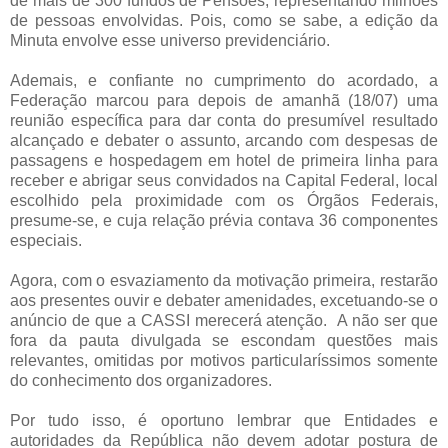
de mais de 300 fundos de Pensões, representando milhões
de pessoas envolvidas. Pois, como se sabe, a edição da
Minuta envolve esse universo previdenciário.
Ademais, e confiante no cumprimento do acordado, a
Federação marcou para depois de amanhã (18/07) uma
reunião específica para dar conta do presumível resultado
alcançado e debater o assunto, arcando com despesas de
passagens e hospedagem em hotel de primeira linha para
receber e abrigar seus convidados na Capital Federal, local
escolhido pela proximidade com os Órgãos Federais,
presume-se, e cuja relação prévia contava 36 componentes
especiais.
Agora, com o esvaziamento da motivação primeira, restarão
aos presentes ouvir e debater amenidades, excetuando-se o
anúncio de que a CASSI merecerá atenção. A não ser que
fora da pauta divulgada se escondam questões mais
relevantes, omitidas por motivos particularíssimos somente
do conhecimento dos organizadores.
Por tudo isso, é oportuno lembrar que Entidades e
autoridades da República não devem adotar postura de