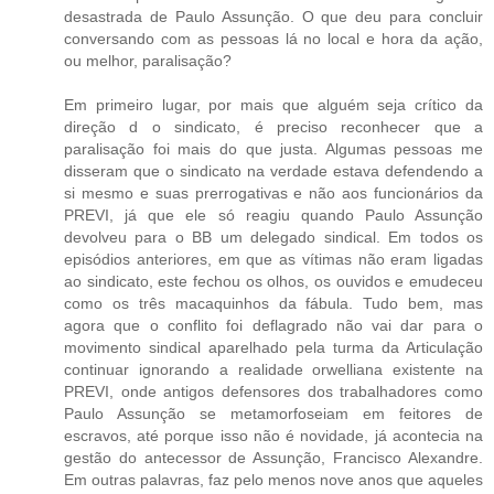
desastrada de Paulo Assunção. O que deu para concluir
conversando com as pessoas lá no local e hora da ação,
ou melhor, paralisação?
Em primeiro lugar, por mais que alguém seja crítico da
direção d o sindicato, é preciso reconhecer que a
paralisação foi mais do que justa. Algumas pessoas me
disseram que o sindicato na verdade estava defendendo a
si mesmo e suas prerrogativas e não aos funcionários da
PREVI, já que ele só reagiu quando Paulo Assunção
devolveu para o BB um delegado sindical. Em todos os
episódios anteriores, em que as vítimas não eram ligadas
ao sindicato, este fechou os olhos, os ouvidos e emudeceu
como os três macaquinhos da fábula. Tudo bem, mas
agora que o conflito foi deflagrado não vai dar para o
movimento sindical aparelhado pela turma da Articulação
continuar ignorando a realidade orwelliana existente na
PREVI, onde antigos defensores dos trabalhadores como
Paulo Assunção se metamorfoseiam em feitores de
escravos, até porque isso não é novidade, já acontecia na
gestão do antecessor de Assunção, Francisco Alexandre.
Em outras palavras, faz pelo menos nove anos que aqueles