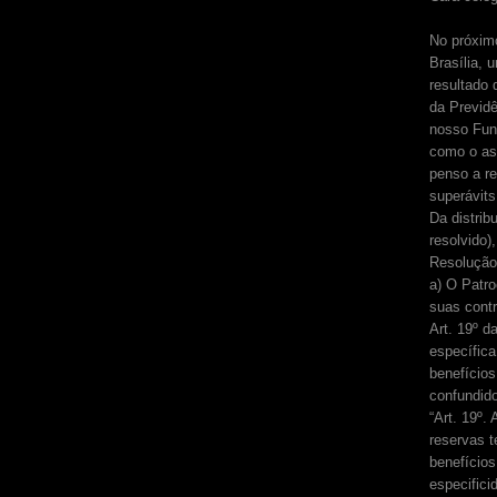
No próxim
Brasília, 
resultado
da Previd
nosso Fun
como o as
penso a re
superávits
Da distrib
resolvido)
Resolução 
a) O Patr
suas contr
Art. 19º d
específica
benefícios
confundid
“Art. 19º.
reservas t
benefícios
especifici