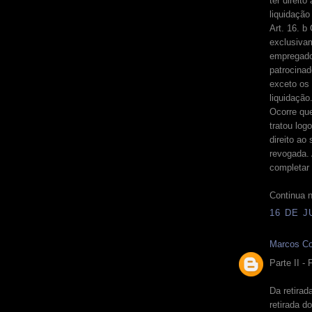
ter direit
liquidação
Art. 16. b
exclusivam
empregado
patrocinad
exceto os
liquidação
Ocorre qu
tratou log
direito ao
revogada.
completar 
Continua n
16 DE J
Marcos Co
Parte II - 
Da retirad
retirada d