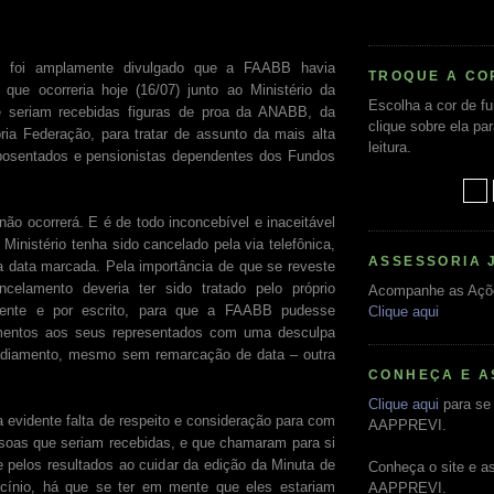
s foi amplamente divulgado que a FAABB havia
TROQUE A CO
que ocorreria hoje (16/07) junto ao Ministério da
Escolha a cor de f
e seriam recebidas figuras de proa da ANABB, da
clique sobre ela pa
ia Federação, para tratar de assunto da mais alta
leitura.
aposentados e pensionistas dependentes dos Fundos
ão ocorrerá. E é de todo inconcebível e inaceitável
Ministério tenha sido cancelado pela via telefônica,
ASSESSORIA 
 data marcada. Pela importância de que se reveste
celamento deveria ter sido tratado pelo próprio
Acompanhe as Açõ
lmente e por escrito, para que a FAABB pudesse
Clique aqui
imentos aos seus representados com uma desculpa
 adiamento, mesmo sem remarcação de data – outra
CONHEÇA E A
Clique aqui
para se 
 evidente falta de respeito e consideração para com
AAPPREVI.
soas que seriam recebidas, e que chamaram para si
e pelos resultados ao cuidar da edição da Minuta de
Conheça o site e a
ocínio, há que se ter em mente que eles estariam
AAPPREVI.