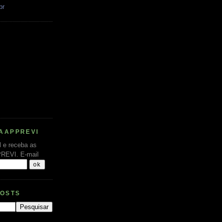
br
AAPPREVI
l e receba as
PREVI.
E-mail
POSTS