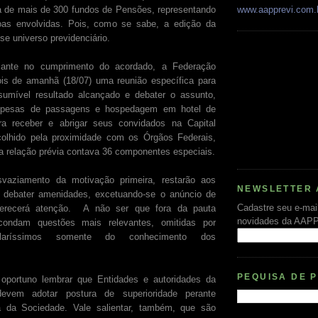
a de mais de 300 fundos de Pensões, representando
www.aapprevi.com.
as envolvidas. Pois, como se sabe, a edição da
se universo previdenciário.
iante no cumprimento do acordado, a Federação
is de amanhã (18/07) uma reunião específica para
sumível resultado alcançado e debater o assunto,
spesas de passagens e hospedagem em hotel de
ara receber e abrigar seus convidados na Capital
scolhido pela proximidade com os Órgãos Federais,
a relação prévia contava 36 componentes especiais.
vaziamento da motivação primeira, restarão aos
NEWSLETTER 
e debater amenidades, excetuando-se o anúncio de
Cadastre seu e-mai
recerá atenção. A não ser que fora da pauta
novidades da AAP
condam questões mais relevantes, omitidas por
cularíssimos somente do conhecimento dos
PEQUISA DE 
 oportuno lembrar que Entidades e autoridades da
evem adotar postura de superioridade perante
da Sociedade. Vale salientar, também, que são