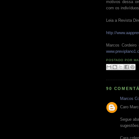
motivos dessa or
com os indivíduo
Leia a Revista Di
http://www.aapprev
Marcos Cordeiro 
www.previplano1.
POSTADO POR
MA
90 COMENTÁ
Marcos Co
Caro Marc
Segue aba
sugestões 
Cara cole