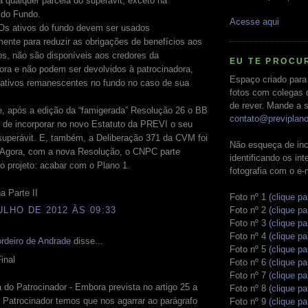
o a qualquer parcela do superávit, exceto na
 do Fundo.
Acesse aqui
 Os ativos do fundo devem ser usados
ente para reduzir as obrigações de benefícios aos
s, não são disponíveis aos credores da
EU TE PROCU
ora e não podem ser devolvidos à patrocinadora,
Espaço criado para
 ativos remanescentes no fundo no caso de sua
fotos com colegas 
.
de rever. Mande a s
e, após a edição da “famigerada” Resolução 26 o BB
contato@previplan
o de incorporar no novo Estatuto da PREVI o seu
 superávit. E, também, a Deliberação 371 da CVM foi
Não esqueça de inc
 Agora, com a nova Resolução, o CNPC parte
identificando os in
o projeto: acabar com o Plano 1.
fotografia com o e-
a Parte II
Foto nº 1
(clique pa
Foto nº 2
(clique pa
ULHO DE 2012 ÀS 09:33
Foto nº 3
(clique pa
Foto nº 4
(clique pa
rdeiro de Andrade
disse...
Foto nº 5
(clique pa
Final
Foto nº 6
(clique pa
Foto nº 7
(clique pa
a do Patrocinador - Embora prevista no artigo 25 a
Foto nº 8
(clique pa
o Patrocinador temos que nos agarrar ao parágrafo
Foto nº 9
(clique pa