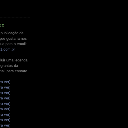
RO
 publicação de
que gostaríamos
ua para o email:
o1.com.br
luir uma legenda
tegrantes da
mail para contato.
ra ver)
ra ver)
ra ver)
ra ver)
ra ver)
ra ver)
ra ver)
ra ver)
ra ver)