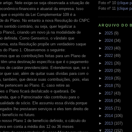
Foto nº 10
(clique p
e artigo. Nele exige-se seja observada a situação de
Foto nº 11
(clique p
econômico-financeira e atuarial da empresa. Isso
que o espírito da Lei Complementar 109 é a
ade do Plano. No entanto a nova Resolução do CNPC
ARQUIVO DO 
 sentido contrário, ou seja, quer legalizar a
o Plano1, criando um novo já na modalidade de
►
2025
(9)
ão definida. Como Genserico, o vândalo que
►
2024
(34)
oma, esta Resolução propõe um verdadeiro saque
►
2023
(40)
as do Plano 1. Observemos o seguinte:
►
2022
(49)
mos que as contribuições feitas para um Plano de
s têm uma destinação específica que é o pagamento
►
2021
(26)
ios de caráter previdenciário. Entendemos que, se o
►
2020
(29)
or quer sair, além de quitar suas dívidas para com o
►
2019
(35)
á, também, que deixar suas contribuições, pois, elas
he pertencem ao Plano. E, caso retire as
►
2018
(75)
ões o Plano ficará desfalcado e quebrará. De
►
2017
(43)
ainda, que o Patrocinador não contribuiu para o
►
2016
(34)
ualidade de sócio. Ele assumiu essa dívida porque
►
2015
(71)
gados lhe prestaram serviços e eles tem direito de
 benefício no futuro.
►
2014
(106)
 nosso Plano 1 de benefício definido, o cálculo do
►
2013
(107)
 leva em conta a média dos 12 ou 36 meses
▼
2012
(152)