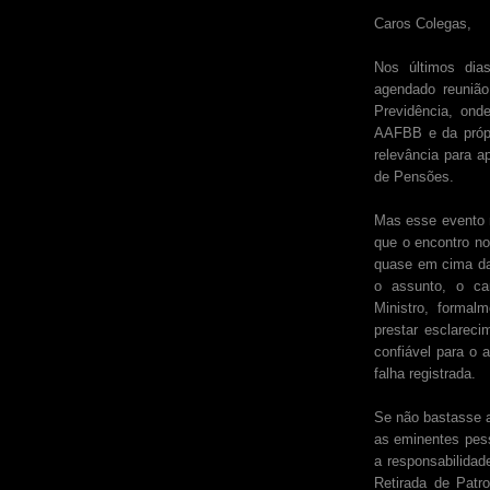
Caros Colegas,
Nos últimos dia
agendado reunião 
Previdência, ond
AAFBB e da própr
relevância para 
de Pensões.
Mas esse evento n
que o encontro no 
quase em cima da
o assunto, o can
Ministro, forma
prestar esclarec
confiável para o
falha registrada.
Se não bastasse a
as eminentes pes
a responsabilidad
Retirada de Patr