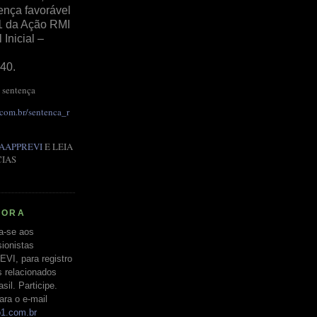
ença favorável
1 da Ação RMI
Inicial –
40.
 sentença
.com.br/sentenca_r
AAPPREVI
E LEIA
CIAS
RORA
a-se aos
ionistas
EVI, para registro
s relacionados
il. Participe.
ara o e-mail
o1.com.br