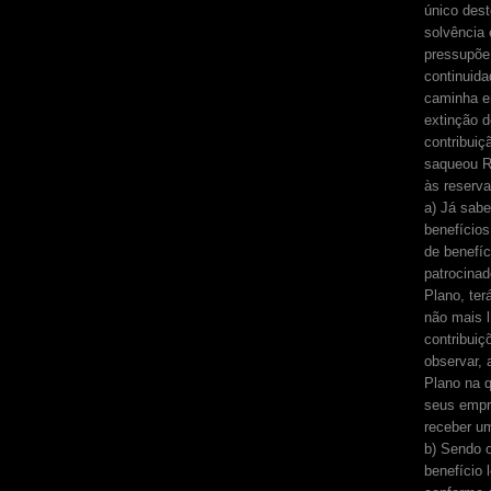
único dest
solvência 
pressupõe 
continuid
caminha em
extinção d
contribuiç
saqueou R
às reserv
a) Já sabe
benefício
de benefíc
patrocinad
Plano, ter
não mais l
contribuiç
observar, 
Plano na q
seus empre
receber um
b) Sendo o
benefício