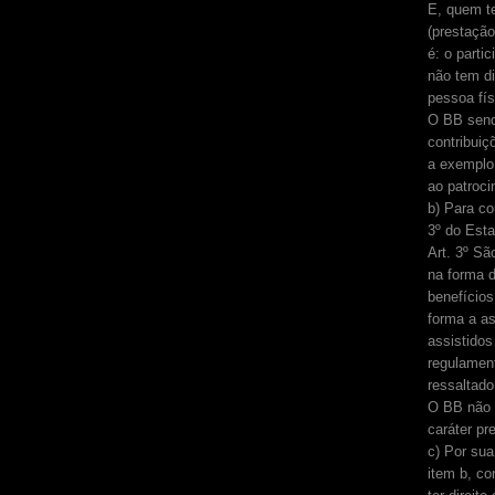
E, quem t
(prestação
é: o partic
não tem d
pessoa fís
O BB send
contribuiç
a exemplo
ao patroci
b) Para co
3º do Esta
Art. 3º S
na forma d
benefícios
forma a as
assistidos
regulamen
ressaltado
O BB não 
caráter pr
c) Por sua
item b, co