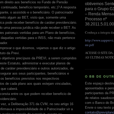
em direito aos benefícios no Fundo de Pensão
obtivemos Sent
 continuada; benefício temporário, etc.)? A resposta
para o Grupo G
ipante, o assistido e o beneficiário. O patrocinador
– Renda Mensal 
ireito algum ao BET, visto que, somente uma
Processo nº
ica pode receber benefício de caráter previdenciário.
38.2011.5.01.00
o uma pessoa jurídica não pode receber o BET. As
Conheça a íntegra da
ões patronais vertidas para um Plano de benefícios,
 daquelas vertidas para o INSS, não mais pertence
http://www.aapprevi
nador.
mi.pdf
mprovar o que dizemos, vejamos o que diz o artigo
ACESSE O SITE DA
tuto da Previ.
AS ÚLTIMAS NOTÍ
ão objetivos precípuos da PREVI, a serem cumpridos
este Estatuto, administrar e executar planos de
 de caráter previdenciário e outros autorizados, de
segurar aos seus participantes, beneficiários e
O BB DE OUT
 os benefícios previstos nos respectivos
Este espaço destin
tos de cada plano aos quais estejam vinculados,
aposentados e pens
 que caberá.
participantes da PR
consta entre os que podem receber beneficio de
de relatos saudoso
evidenciário.
com o Banco do Bras
 vez, a Deliberação 371 da CVM, no seu artigo 16
Envie o seu texto p
nfirmava a impossibilidade de o Patrocinador vir a
contato@previplan