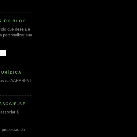
R DO BLOG
undo que deseja e
ra personalizar sua
JURÍDICA
es da AAPPREVI.
SSOCIE-SE
associar à
s propostas da