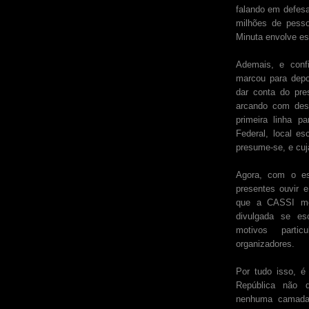
falando em defes
milhões de pesso
Minuta envolve es
Ademais, e conf
marcou para depo
dar conta do pre
arcando com de
primeira linha p
Federal, local e
presume-se, e cuj
Agora, com o es
presentes ouvir 
que a CASSI me
divulgada se es
motivos parti
organizadores.
Por tudo isso, é
República não d
nenhuma camada 