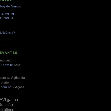
Blog do Sergio
A TARDE DE
GAROPABA
teligência?
LEVANTES
rio pelo
o1.com.br
para
obre as Ações da
o site
.com.br/
– Ações
EVI ganha
Decisão
05 último,