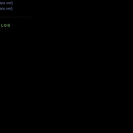
ara ver)
ara ver)
BLOG