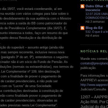
Outro Olhar - 
o dia 18/07, você estará coordenando, aí em
Inocencio
uma reunião com vários colegas para falar sobre o
12.07.2026 UM
DOMINGO EM 
 do desdobramento da sua audiência com o Ministro
Há 3 semanas
ência sobre a saída do BB como patrocinador do
Blog do Ed
do de Previdência Complementar (dia 16/07). E,
532. O que é a In
sunto interessa a todos, faço um resumo do que
Há 4 anos
speito dessa Resolução e da distribuição de
.
uição do superávit – assunto antigo (ainda não
NOTÍCIAS RE
, mas sempre recorrente, inclusive nessa nova
(parágrafo 3º do art. 9º), entendemos o seguinte:
Mande seu comentá
ocinador não é um sócio do Fundo de Pensão. As
contato@previplan
ibuições (normais ou extraordinárias), nos termos do
publicação.
a Lei Complementar nº 109, têm destinação
Para informações s
 com a finalidade de prover o pagamento de
AAPPREVI acesse 
 de caráter previdenciário, e não pode ser
http://www.aapprevi
o com os “Lucros” de uma Sociedade.
Judiciais/Consulte.
 As contribuições destinadas à constituição de
erão como finalidade prover o pagamento de
12/07 – AAPPR
 de caráter previdenciário, observadas as
Ação RMI. Por 
dades previstas nesta Lei Complementar”.
Judicial do dia 