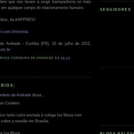
dem que nos levam a exigir transparência no trato
s em qualquer campo do relacionamento humano.
SEGUIDORES
reitos, da AAPPREVI:
i.com.br/revista
de Andrade - Curitiba (PR), 16 de julho de 2012,
com.br
RCOS CORDEIRO DE ANDRADE
ÀS
09:16
RIOS:
rdeiro de Andrade
disse...
os Cordeiro
ixo texto carta enviada à colega Isa Musa com
sobre a reunião em Brasilia.
ga Isa Musa,
BLOGS RELEV