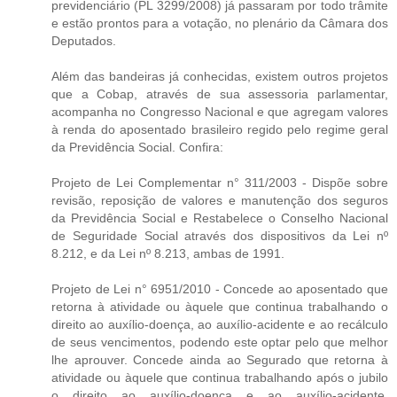
previdenciário (PL 3299/2008) já passaram por todo trâmite
e estão prontos para a votação, no plenário da Câmara dos
Deputados.
Além das bandeiras já conhecidas, existem outros projetos
que a Cobap, através de sua assessoria parlamentar,
acompanha no Congresso Nacional e que agregam valores
à renda do aposentado brasileiro regido pelo regime geral
da Previdência Social. Confira:
Projeto de Lei Complementar n° 311/2003 - Dispõe sobre
revisão, reposição de valores e manutenção dos seguros
da Previdência Social e Restabelece o Conselho Nacional
de Seguridade Social através dos dispositivos da Lei nº
8.212, e da Lei nº 8.213, ambas de 1991.
Projeto de Lei n° 6951/2010 - Concede ao aposentado que
retorna à atividade ou àquele que continua trabalhando o
direito ao auxílio-doença, ao auxílio-acidente e ao recálculo
de seus vencimentos, podendo este optar pelo que melhor
lhe aprouver. Concede ainda ao Segurado que retorna à
atividade ou àquele que continua trabalhando após o jubilo
o direito ao auxílio-doença e ao auxílio-acidente,