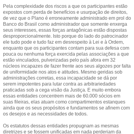
Pela complexidade dos riscos a que os participantes estão
expostos com perda de benefícios e usurpação de direitos,
de vez que o Plano é erroneamente administrado em prol do
Banco do Brasil como administrador que somente enxerga
seus interesses, essas forças antagônicas estão dispostas
desproporcionalmente. Isto porque do lado do patrocinador
ele tudo pode e tudo faz em desrespeito à Lei e à Ordem,
enquanto que os participantes contam para sua defesa com
pouca ou nenhuma força exercida pelas associações a que
estão vinculados, pulverizadas pelo país afora em 32
núcleos incapazes de fazer frente aos seus algozes por falta
de uniformidade nos atos e atitudes. Mesmo geridas sob
administrações corretas, essa incapacidade se dá por
serem impotentes para lutar contra as arbitrariedades
praticadas sob a cega visão da Justiça. E muito embora
essas entidades concentrem mais de 60.000 sócios em
suas fileiras, elas atuam como compartimentos estanques
ainda que os seus propósitos e fundamentos se afinem com
os desejos e as necessidades de todos.
Os estatutos dessas entidades propugnam as mesmas
diretrizes e se fossem unificadas em nada perderiam da