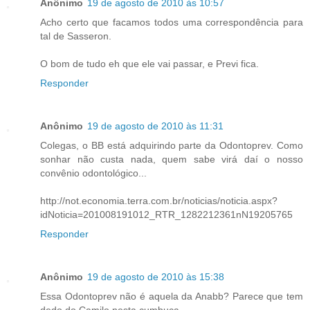
Anônimo
19 de agosto de 2010 às 10:57
Acho certo que facamos todos uma correspondência para
tal de Sasseron.
O bom de tudo eh que ele vai passar, e Previ fica.
Responder
Anônimo
19 de agosto de 2010 às 11:31
Colegas, o BB está adquirindo parte da Odontoprev. Como
sonhar não custa nada, quem sabe virá daí o nosso
convênio odontológico...
http://not.economia.terra.com.br/noticias/noticia.aspx?
idNoticia=201008191012_RTR_1282212361nN19205765
Responder
Anônimo
19 de agosto de 2010 às 15:38
Essa Odontoprev não é aquela da Anabb? Parece que tem
dedo do Camilo nesta cumbuca...