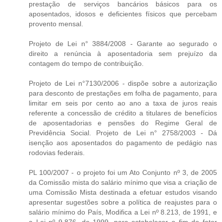
prestação de serviços bancários básicos para os
aposentados, idosos e deficientes físicos que percebam
provento mensal.
Projeto de Lei n° 3884/2008 - Garante ao segurado o
direito a renúncia à aposentadoria sem prejuízo da
contagem do tempo de contribuição.
Projeto de Lei n°7130/2006 - dispõe sobre a autorização
para desconto de prestações em folha de pagamento, para
limitar em seis por cento ao ano a taxa de juros reais
referente a concessão de crédito a titulares de benefícios
de aposentadorias e pensões do Regime Geral de
Previdência Social. Projeto de Lei n° 2758/2003 - Dá
isenção aos aposentados do pagamento de pedágio nas
rodovias federais.
PL 100/2007 - o projeto foi um Ato Conjunto nº 3, de 2005
da Comissão mista do salário mínimo que visa a criação de
uma Comissão Mista destinada a efetuar estudos visando
apresentar sugestões sobre a política de reajustes para o
salário mínimo do País, Modifica a Lei nº 8.213, de 1991, e
a Lei nº 9.876, de 1999, para estabelecer o fim do fator