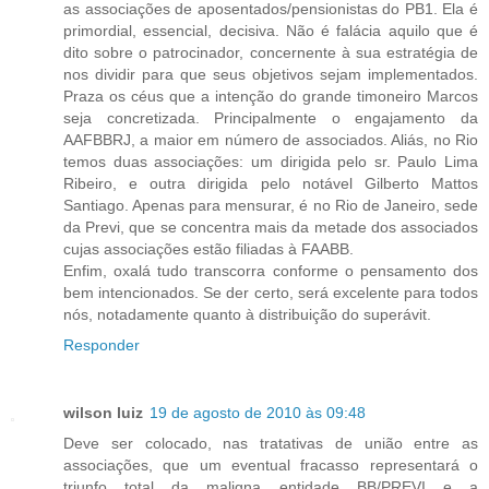
as associações de aposentados/pensionistas do PB1. Ela é
primordial, essencial, decisiva. Não é falácia aquilo que é
dito sobre o patrocinador, concernente à sua estratégia de
nos dividir para que seus objetivos sejam implementados.
Praza os céus que a intenção do grande timoneiro Marcos
seja concretizada. Principalmente o engajamento da
AAFBBRJ, a maior em número de associados. Aliás, no Rio
temos duas associações: um dirigida pelo sr. Paulo Lima
Ribeiro, e outra dirigida pelo notável Gilberto Mattos
Santiago. Apenas para mensurar, é no Rio de Janeiro, sede
da Previ, que se concentra mais da metade dos associados
cujas associações estão filiadas à FAABB.
Enfim, oxalá tudo transcorra conforme o pensamento dos
bem intencionados. Se der certo, será excelente para todos
nós, notadamente quanto à distribuição do superávit.
Responder
wilson luiz
19 de agosto de 2010 às 09:48
Deve ser colocado, nas tratativas de união entre as
associações, que um eventual fracasso representará o
triunfo total da maligna entidade BB/PREVI e a