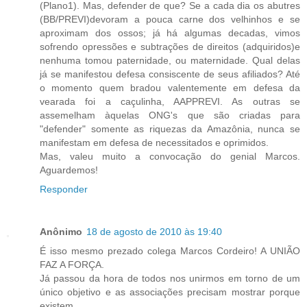
(Plano1). Mas, defender de que? Se a cada dia os abutres
(BB/PREVI)devoram a pouca carne dos velhinhos e se
aproximam dos ossos; já há algumas decadas, vimos
sofrendo opressões e subtrações de direitos (adquiridos)e
nenhuma tomou paternidade, ou maternidade. Qual delas
já se manifestou defesa consiscente de seus afiliados? Até
o momento quem bradou valentemente em defesa da
vearada foi a caçulinha, AAPPREVI. As outras se
assemelham àquelas ONG's que são criadas para
"defender" somente as riquezas da Amazônia, nunca se
manifestam em defesa de necessitados e oprimidos.
Mas, valeu muito a convocação do genial Marcos.
Aguardemos!
Responder
Anônimo
18 de agosto de 2010 às 19:40
É isso mesmo prezado colega Marcos Cordeiro! A UNIÃO
FAZ A FORÇA.
Já passou da hora de todos nos unirmos em torno de um
único objetivo e as associações precisam mostrar porque
existem.