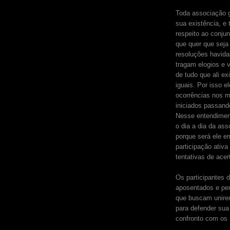
Toda associação g
sua existência, e 
respeito ao conjun
que quer que seja
resoluções havida
tragam elogios e 
de tudo que ali ex
iguais. Por isso e
ocorrências nos 
iniciados passando
Nesse entendiment
o dia a dia da as
porque será ele em
participação ativ
tentativas de acer
Os participantes 
aposentados e pen
que buscam unire
para defender sua
confronto com os