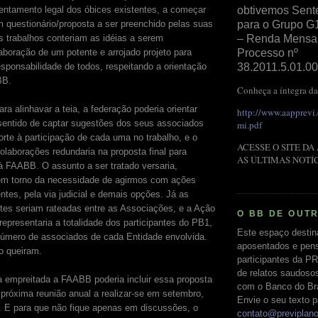
rentamento legal dos óbices existentes, a começar
obtivemos Sent
 questionário/proposta a ser preenchido pelas suas
para o Grupo G
es trabalhos conteriam as idéias a serem
– Renda Mensal 
boração de um potente e arrojado projeto para
Processo nº
sponsabilidade de todos, respeitando a orientação
38.2011.5.01.00
BB.
Conheça a íntegra da
a alinhavar a teia, a federação poderia orientar
http://www.aapprevi
 sentido de captar sugestões dos seus associados
mi.pdf
orte à participação de cada uma no trabalho, e o
ACESSE O SITE DA
olaborações redundaria na proposta final para
AS ÚLTIMAS NOTÍ
 FAABB. O assunto a ser tratado versaria,
 em torno da necessidade de agirmos com ações
ntes, pela via judicial e demais opções. Já as
tes seriam rateadas entre as Associações, e a Ação
O BB DE OUT
a representaria a totalidade dos participantes do PB1,
Este espaço destin
úmero de associados de cada Entidade envolvida.
aposentados e pens
o queiram.
participantes da PR
de relatos saudoso
 empreitada a FAABB poderia incluir essa proposta
com o Banco do Bras
próxima reunião anual a realizar-se em setembro,
Envie o seu texto p
 E para que não fique apenas em discussões, o
contato@previplan