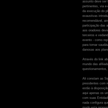
assunto deve ser 
pertinentes, via e
da execução do pl
exaustivas introd
recomendável, aind
participação das 
aos oradores devi
terceiros e vedan
evento - como re
para tornar saudáv
danosas aos plan
Através do link a
mundo das afiliad
questionamentos,
Ali constam as Si
presidentes com r
estão à disposiçã
aqui apenas os un
com suas Entidad
nada configura que
modo esta propos