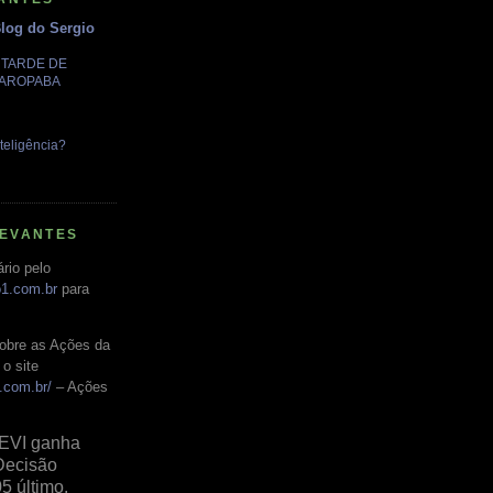
Blog do Sergio
A TARDE DE
GAROPABA
teligência?
LEVANTES
rio pelo
o1.com.br
para
obre as Ações da
o site
.com.br/
– Ações
EVI ganha
Decisão
05 último,