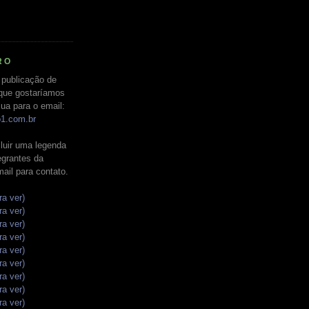
RO
 publicação de
que gostaríamos
ua para o email:
o1.com.br
luir uma legenda
tegrantes da
mail para contato.
ra ver)
ra ver)
ra ver)
ra ver)
ra ver)
ra ver)
ra ver)
ra ver)
ra ver)