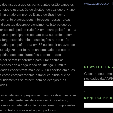
www.aapprevi.com.
 dos riscos a que os participantes estão expostos
fícios e usurpação de direitos, de vez que o Plano
ministrado em prol do Banco do Brasil como
 somente enxerga seus interesses, essas forças
 dispostas desproporcionalmente. Isto porque do
or ele tudo pode e tudo faz em desrespeito à Lei e à
que os participantes contam para sua defesa com
força exercida pelas associações a que estão
rizadas pelo país afora em 32 núcleos incapazes de
eus algozes por falta de uniformidade nos atos e
eridas sob administrações corretas, essa
á por serem impotentes para lutar contra as
aticadas sob a cega visão da Justiça. E muito
NEWSLETTER 
idades concentrem mais de 60.000 sócios em suas
Cadastre seu e-mai
uam como compartimentos estanques ainda que os
novidades da AAP
e fundamentos se afinem com os desejos e as
todos.
sas entidades propugnam as mesmas diretrizes e se
PEQUISA DE 
 em nada perderiam da essência. Ao contrário,
resentatividade pelo volume dos seus componentes.
is no trato dos assuntos por que lutam.