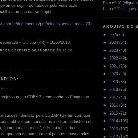
Foto nº 10
(clique p
speramos sejam contatados pela Federação,
Foto nº 11
(clique p
colhida ao que ora se propõe.
evi.com.br/documentos/pdf/relacao_assoc_maio_201
ARQUIVO DO 
►
2025
(9)
e Andrade – Curitiba (PR) – 18/08/2010.
►
2024
(34)
►
2023
(40)
RCOS CORDEIRO DE ANDRADE
ÀS
15:30
►
2022
(49)
►
2021
(26)
►
2020
(29)
ÁRIOS:
►
2019
(35)
isse...
►
2018
(75)
s projetos que a COBAP acompanha no Congresso
►
2017
(43)
►
2016
(34)
►
2015
(71)
bilizações lideradas pela COBAP fizeram com que
►
2014
(106)
ados obtivessem conquistas inéditas na história do
, como o reajuste de 7,72% e a inclusão no
►
2013
(107)
 da garantia de aumento real para os aposentados
►
2012
(152)