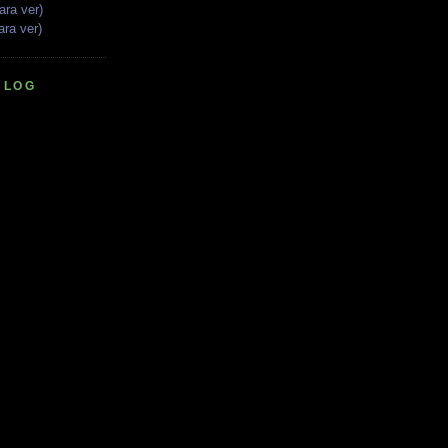
ara ver)
ara ver)
BLOG