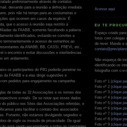
tratado preliminarmente através de contatos
-mail, deixando para a reunião a definição imediata
Acesse aqui
ano, pois não há tempo para as costumeiras e
uções que ocorrem em casos da espécie. É
a, que o acesso à reunião seja restrito à
EU TE PROCU
afiliadas da FAABB, somente facultando a palavra
Espaço criado para
damente identificados, evitando-se convites a
fotos com colegas 
do terminantemente o acesso de estranhos ao
de rever. Mande a s
presentantes da ANABB, BB, CASSI, PREVI, etc.,
contato@previplan
el o encontro e evitar discussões e interferências
os em andamento.
Não esqueça de inc
identificando os in
baixo os participantes do PB1 poderão penetrar no
fotografia com o e-
as da FAABB e a elas dirigir sugestões e
 com pedidos para engajamento na campanha.
Foto nº 1
(clique pa
Foto nº 2
(clique pa
Foto nº 3
(clique pa
glas de todas as 32 Associações e os nomes dos
Foto nº 4
(clique pa
espectivos e-mails. De se notar que esses dados
Foto nº 5
(clique pa
o do público nos Sites das Associações referidas, e
Foto nº 6
(clique pa
ificamos para facilitar o contato dos associados
Foto nº 7
(clique pa
es. Portanto, não estamos divulgando segredos e
Foto nº 8
(clique pa
bra de sigilo ou invasão de privacidade. De igual
Foto nº 9
(clique pa
ição está sendo encaminhada a todos os constantes