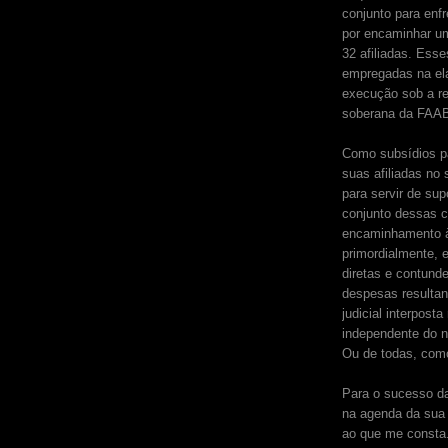
conjunto para enf
por encaminhar um
32 afiliadas. Ess
empregadas na ela
execução sob a re
soberana da FAA
Como subsídios par
suas afiliadas no
para servir de sup
conjunto dessas c
encaminhamento à
primordialmente,
diretas e contunde
despesas resultan
judicial interpost
independente do n
Ou de todas, com
Para o sucesso da
na agenda da sua 
ao que me consta.