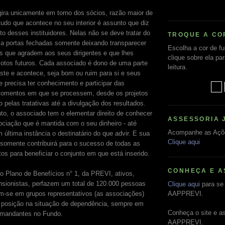
ira unicamente em torno dos sócios, razão maior de
tudo que acontece no seu interior é assunto que diz
to desses instituidores. Nelas não se deve tratar do
TROQUE A CO
 a portas fechadas somente deixando transparecer
Escolha a cor de f
s que agradem aos seus dirigentes e que lhes
clique sobre ela pa
votos futuros. Cada associado é dono de uma parte
leitura.
iste e acontece, seja bom ou ruim para si e seus
le precisa ter conhecimento e participar das
momentos em que se processem, desde os projetos
 pelas tratativas até a divulgação dos resultados.
o, o associado tem o elementar direito de conhecer
ASSESSORIA 
sociação que é mantida com o seu dinheiro - até
Acompanhe as Açõ
 última instância o destinatário do que advir. E sua
Clique aqui
a somente contribuirá para o sucesso de todas as
tos para beneficiar o conjunto em que está inserido.
CONHEÇA E A
do Plano de Benefícios n° 1, da PREVI, ativos,
sionistas, perfazem um total de 120.000 pessoas
Clique aqui
para se 
m-se em grupos representativos (as associações)
AAPPREVI.
 posição na situação de dependência, sempre em
Conheça o site e a
 mandantes no Fundo.
AAPPREVI.