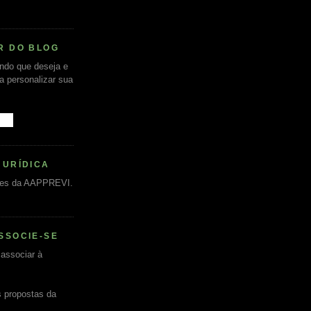
R DO BLOG
undo que deseja e
ra personalizar sua
JURÍDICA
es da AAPPREVI.
SSOCIE-SE
associar à
s propostas da