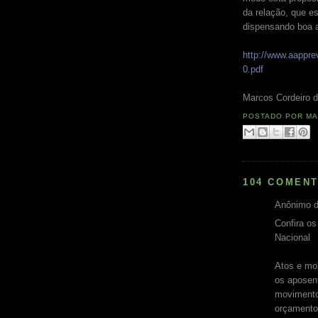
da relação, que e
dispensando boa a
http://www.aappr
0.pdf
Marcos Cordeiro d
POSTADO POR
MA
104 COMENT
Anônimo d
Confira o
Nacional
Atos e mo
os aposent
movimento
orçamento