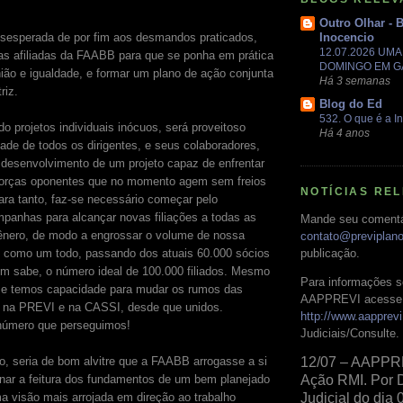
Outro Olhar - 
sesperada de por fim aos desmandos praticados,
Inocencio
12.07.2026 UM
s afiliadas da FAABB para que se ponha em prática
DOMINGO EM 
nião e igualdade, e formar um plano de ação conjunta
Há 3 semanas
riz.
Blog do Ed
532. O que é a In
o projetos individuais inócuos, será proveitoso
Há 4 anos
dade de todos os dirigentes, e seus colaboradores,
 desenvolvimento de um projeto capaz de enfrentar
orças oponentes que no momento agem sem freios
NOTÍCIAS RE
ra tanto, faz-se necessário começar pelo
panhas para alcançar novas filiações a todas as
Mande seu comentá
ênero, de modo a engrossar o volume de nossa
contato@previplan
e como um todo, passando dos atuais 60.000 sócios
publicação.
m sabe, o número ideal de 100.000 filiados. Mesmo
Para informações s
me temos capacidade para mudar os rumos das
AAPPREVI acesse 
s na PREVI e na CASSI, desde que unidos.
http://www.aapprevi
úmero que perseguimos!
Judiciais/Consulte.
, seria de bom alvitre que a FAABB arrogasse a si
12/07 – AAPPR
enar a feitura dos fundamentos de um bem planejado
Ação RMI. Por 
 visão mais arrojada em direção ao trabalho
Judicial do dia 