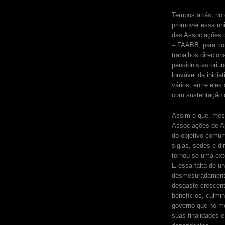
Tempos atrás, no 
promover essa uni
das Associações 
– FAABB, para con
trabalhos direci
pensionistas oriu
louvável da inicia
vários, entre ele
com sustentação 
Assim é que, mes
Associações de A
do objetivo comu
siglas, sedes e d
tornou-se uma ext
E essa falta de u
desmesuradamente
desgaste crescen
benefícios, culmi
governo que no m
suas finalidades 