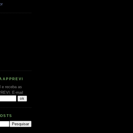
br
AAPPREVI
l e receba as
PREVI.
E-mail
POSTS