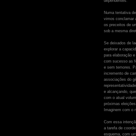
dependentes.
Numa tentativa de
vimos conclamar a
os preceitos de u
sob a mesma diret
Se deixados de lad
explorar a capaci
para elaboração e
com sucesso as f
e sem temores. Pa
incremento de cam
associações do g
representatividad
e alcançando, que
com o atual volu
próximas eleiçõe
Imaginem com o n
Com essa intenção
a tarefa de coord
esquema, com uma