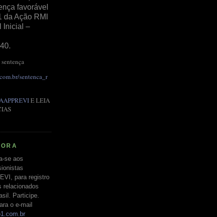
ença favorável
1 da Ação RMI
Inicial –
40.
 sentença
.com.br/sentenca_r
AAPPREVI
E LEIA
CIAS
RORA
a-se aos
ionistas
EVI, para registro
s relacionados
il. Participe.
ara o e-mail
o1.com.br