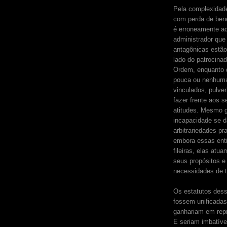
Pela complexidade
com perda de bene
é erroneamente ad
administrador que
antagônicas estão
lado do patrocinad
Ordem, enquanto 
pouca ou nenhuma 
vinculados, pulve
fazer frente aos s
atitudes. Mesmo g
incapacidade se d
arbitrariedades pr
embora essas ent
fileiras, elas at
seus propósitos 
necessidades de 
Os estatutos des
fossem unificadas
ganhariam em rep
E seriam imbatíve