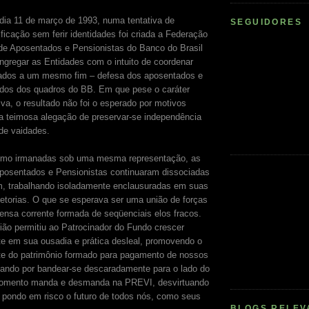
dia 11 de março de 1993, numa tentativa de
SEGUIDORES
ficação sem ferir identidades foi criada a Federação
de Aposentados e Pensionistas do Banco do Brasil
gregar as Entidades com o intuito de coordenar
onados a um mesmo fim – defesa dos aposentados e
ndos dos quadros do BB. Em que pese o caráter
tiva, o resultado não foi o esperado por motivos
s a teimosa alegação de preservar-se independência
de vaidades.
mo irmanadas sob uma mesma representação, as
posentados e Pensionistas continuaram dissociadas
m, trabalhando isoladamente enclausuradas em suas
iretorias. O que se esperava ser uma união de forças
ensa corrente formada de seqüenciais elos fracos.
nião permitiu ao Patrocinador do Fundo crescer
 em sua ousadia e prática desleal, promovendo o
te do patrimônio formado para pagamento de nossos
nando por bandear-se descaradamente para o lado do
omento manda e desmanda na PREVI, desvirtuando
e pondo em risco o futuro de todos nós, como seus
BLOGS RELEV