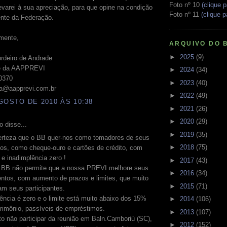
Foto nº 10
(clique p
evarei à sua apreciação, para que opine na condição
Foto nº 11
(clique p
ente da Federação.
mente,
ARQUIVO DO 
►
2025
(9)
rdeiro de Andrade
te da AAPPREVI
►
2024
(34)
-0370
►
2023
(40)
ia@aapprevi.com.br
►
2022
(49)
GOSTO DE 2010 ÀS 10:38
►
2021
(26)
►
2020
(29)
 disse...
►
2019
(35)
erteza que o BB quer-nos como tomadores de seus
►
2018
(75)
os, como cheque-ouro e cartões de crédito, com
s e inadimplência zero !
►
2017
(43)
o BB não permite que a nossa PREVI melhore seus
►
2016
(34)
entos, com aumento de prazos e limites, que muito
►
2015
(71)
am seus participantes.
ência é zero e o limite está muito abaixo dos 15%
►
2014
(106)
rimônio, passíveis de empréstimos.
►
2013
(107)
to não participar da reunião em Baln.Camboriú (SC),
►
2012
(152)