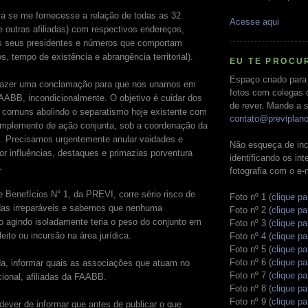
ia se me fornecesse a relação de todas as 32
Acesse aqui
outras afiliadas) com respectivos endereços,
 seus presidentes e números que comportam
s, tempo de existência e abrangência territorial).
EU TE PROCU
Espaço criado para
fazer uma conclamação para que nos unamos em
fotos com colegas 
AABB, incondicionalmente. O objetivo é cuidar dos
de rever. Mande a s
s comuns abolindo o separatismo hoje existente com
contato@previplan
 implemento de ação conjunta, sob a coordenação da
. Precisamos urgentemente anular vaidades e
Não esqueça de inc
or influências, destaques e primazias porventura
identificando os in
.
fotografia com o e-
 Benefícios N° 1, da PREVI, corre sério risco de
Foto nº 1
(clique pa
rdas irreparáveis e sabemos que nenhuma
Foto nº 2
(clique pa
o agindo isoladamente teria o peso do conjunto em
Foto nº 3
(clique pa
leito ou incursão na área jurídica.
Foto nº 4
(clique pa
Foto nº 5
(clique pa
Foto nº 6
(clique pa
da, informar quais as associações que atuam no
Foto nº 7
(clique pa
ional, afiliadas da FAABB.
Foto nº 8
(clique pa
Foto nº 9
(clique pa
ever de informar que antes de publicar o que