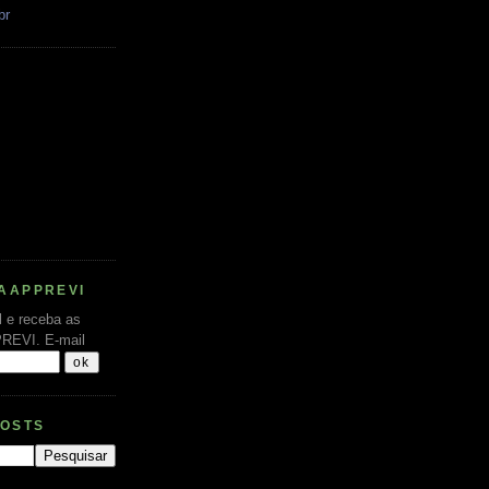
br
AAPPREVI
l e receba as
PREVI.
E-mail
POSTS