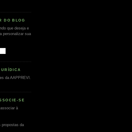
R DO BLOG
undo que deseja e
ra personalizar sua
JURÍDICA
es da AAPPREVI.
SSOCIE-SE
associar à
s propostas da