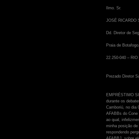
Ilmo. Sr.
JOSÉ RICARDO
Dd. Diretor de Se
Praia de Botafogo
22.250-040 – RI
Prezado Diretor S
EMPRÉSTIMO SIMP
durante os debate
Camboriú, no dia 
AFABBs do Cone Su
ao qual, infelizm
minha posição de 
respondendo pergu
AFABBJ, sobre el