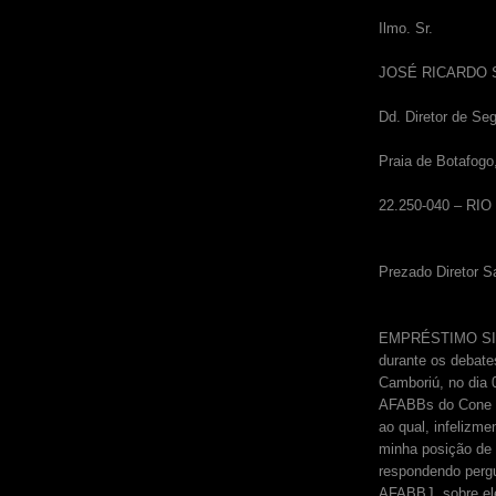
Ilmo. Sr.
JOSÉ RICARDO
Dd. Diretor de Se
Praia de Botafogo
22.250-040 – RI
Prezado Diretor S
EMPRÉSTIMO SIMP
durante os debate
Camboriú, no dia 
AFABBs do Cone Su
ao qual, infelizm
minha posição de 
respondendo pergu
AFABBJ, sobre el