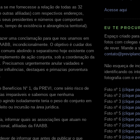
ia se me fornecesse a relação de todas as 32
Acesse aqui
outras afiliadas) com respectivos endereços,
 seus presidentes e números que comportam
s, tempo de existência e abrangência territorial).
EU TE PROCU
Espaço criado para
fazer uma conclamação para que nos unamos em
fotos com colegas 
AABB, incondicionalmente. O objetivo é cuidar dos
de rever. Mande a s
s comuns abolindo o separatismo hoje existente com
contato@previplan
 implemento de ação conjunta, sob a coordenação da
. Precisamos urgentemente anular vaidades e
Não esqueça de inc
or influências, destaques e primazias porventura
identificando os in
.
fotografia com o e-
 Benefícios N° 1, da PREVI, corre sério risco de
Foto nº 1
(clique pa
rdas irreparáveis e sabemos que nenhuma
Foto nº 2
(clique pa
o agindo isoladamente teria o peso do conjunto em
Foto nº 3
(clique pa
leito ou incursão na área jurídica.
Foto nº 4
(clique pa
Foto nº 5
(clique pa
Foto nº 6
(clique pa
da, informar quais as associações que atuam no
Foto nº 7
(clique pa
ional, afiliadas da FAABB.
Foto nº 8
(clique pa
Foto nº 9
(clique pa
ever de informar que antes de publicar o que