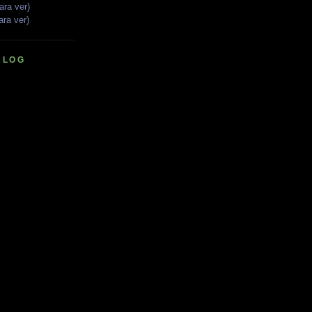
ara ver)
ara ver)
BLOG