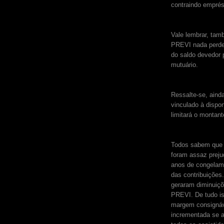
contraindo emprés
Vale lembrar, tam
PREVI nada perde
do saldo devedor 
mutuário.
Ressalte-se, aind
vinculado à dispo
limitará o montan
Todos sabem que a
foram assaz preju
anos de congelame
das contribuiçõe
geraram diminuiç
PREVI. De tudo is
margem consignáv
incrementada se a