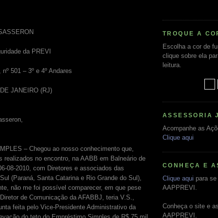
 SASSERON
TROQUE A CO
Escolha a cor de f
guridade da PREVI
clique sobre ela pa
leitura.
, nº 501 – 3º e 4º Andares
O DE JANEIRO (RJ)
ASSESSORIA 
asseron,
Acompanhe as Açõ
Clique aqui
LES – Chegou ao nosso conhecimento que,
s realizados no encontro, na AABB em Balneário de
CONHEÇA E A
06-08-2010, com Diretores e associados das
l (Paraná, Santa Catarina e Rio Grande do Sul),
Clique aqui
para se 
ente, não me foi possível comparecer, em que pese
AAPPREVI.
Diretor de Comunicação da AFABBJ, teria V.S.,
Conheça o site e a
nta feita pelo Vice-Presidente Administrativo da
AAPPREVI.
evação do teto do Empréstimo Simples de R$ 75 mil