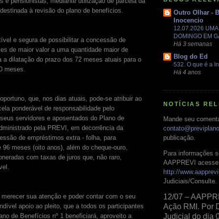
s e pensionistas, mediante utilização de parcela da
destinada à revisão do plano de benefícios.
Outro Olhar - 
Inocencio
12.07.2026 UM
DOMINGO EM 
ível e segura de possibilitar a concessão de
Há 3 semanas
es de maior valor a uma quantidade maior de
Blog do Ed
ia a dilatação do prazo dos 72 meses atuais para o
532. O que é a In
0 meses.
Há 4 anos
oportuno, que, nos dias atuais, pode-se atribuir ao
NOTÍCIAS RE
cela ponderável de responsabilidade pelo
seus servidores e aposentados do Plano de
Mande seu comentá
administrado pela PREVI, em decorrência da
contato@previplan
cessão de empréstimos extra - folha, para
publicação.
96 meses (oito anos), além do cheque-ouro,
Para informações s
neradas com taxas de juros que, não raro,
AAPPREVI acesse 
vel.
http://www.aapprevi
Judiciais/Consulte.
 merecer sua atenção e poder contar com o seu
12/07 – AAPPR
ndível apoio ao pleito, que a todos os participantes
Ação RMI. Por 
ano de Benefícios nº 1 beneficiará, aproveito a
Judicial do dia 