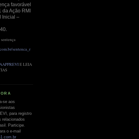
ença favorável
1 da Ação RMI
Inicial –
40.
 sentença
.com.br/sentenca_r
AAPPREVI
E LEIA
CIAS
RORA
a-se aos
ionistas
EVI, para registro
s relacionados
il. Participe.
ara o e-mail
o1.com.br