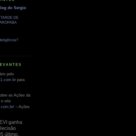
Blog do Sergio
A TARDE DE
GAROPABA
teligência?
LEVANTES
rio pelo
o1.com.br
para
obre as Ações da
o site
.com.br/
– Ações
EVI ganha
Decisão
05 último,