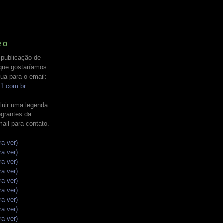
RO
 publicação de
que gostaríamos
ua para o email:
o1.com.br
luir uma legenda
tegrantes da
mail para contato.
ra ver)
ra ver)
ra ver)
ra ver)
ra ver)
ra ver)
ra ver)
ra ver)
ra ver)