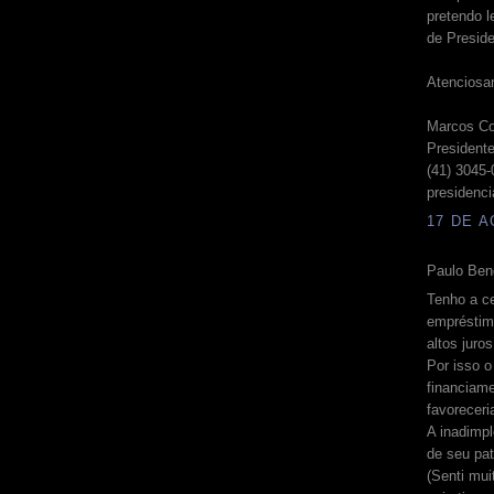
pretendo l
de Presid
Atenciosa
Marcos Co
Presiden
(41) 3045
presidenc
17 DE A
Paulo Beno
Tenho a c
empréstim
altos juro
Por isso 
financiam
favoreceri
A inadimpl
de seu pat
(Senti mui