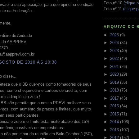
Foto nº 10
(clique p
evarei à sua apreciação, para que opine na condição
Foto nº 11
(clique p
ente da Federação.
mente,
ARQUIVO DO 
►
2025
(9)
rdeiro de Andrade
te da AAPPREVI
►
2024
(34)
-0370
►
2023
(40)
ia@aapprevi.com.br
►
2022
(49)
GOSTO DE 2010 ÀS 10:38
►
2021
(26)
►
2020
(29)
 disse...
►
2019
(35)
erteza que o BB quer-nos como tomadores de seus
►
2018
(75)
os, como cheque-ouro e cartões de crédito, com
s e inadimplência zero !
►
2017
(43)
o BB não permite que a nossa PREVI melhore seus
►
2016
(34)
entos, com aumento de prazos e limites, que muito
►
2015
(71)
am seus participantes.
ência é zero e o limite está muito abaixo dos 15%
►
2014
(106)
rimônio, passíveis de empréstimos.
►
2013
(107)
to não participar da reunião em Baln.Camboriú (SC),
►
2012
(152)