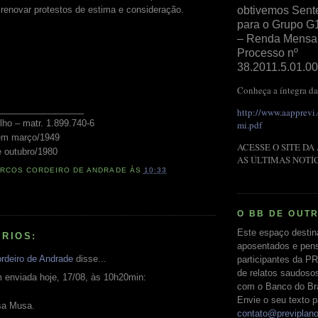
 renovar protestos de estima e consideração.
obtivemos Sent
para o Grupo G
– Renda Mensal 
Processo nº
38.2011.5.01.00
Conheça a íntegra da
_________________
http://www.aapprevi
lho – matr. 1.899.740-6
mi.pdf
em março/1949
ACESSE O SITE DA
 outubro/1980
AS ÚLTIMAS NOTÍ
RCOS CORDEIRO DE ANDRADE
ÀS
10:33
O BB DE OUT
Este espaço destin
RIOS:
aposentados e pens
rdeiro de Andrade
disse...
participantes da PR
de relatos saudoso
enviada hoje, 17/08, às 10h20min:
com o Banco do Bras
Envie o seu texto p
sa Musa.
contato@previplan