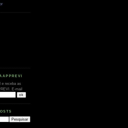
br
AAPPREVI
l e receba as
PREVI.
E-mail
POSTS