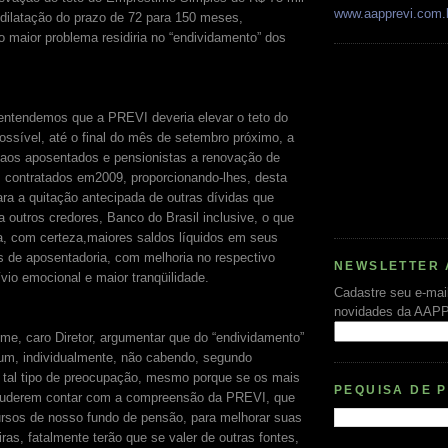
www.aapprevi.com.
 dilatação do prazo de 72 para 150 meses,
 maior problema residiria no “endividamento” dos
entendemos que a PREVI deveria elevar o teto do
ssível, até o final do mês de setembro próximo, a
ar aos aposentados e pensionistas a renovação de
 contratados em2009, proporcionando-lhes, desta
ara a quitação antecipada de outras dívidas que
 outros credores, Banco do Brasil inclusive, o que
ia, com certeza,maiores saldos líquidos em seus
 de aposentadoria, com melhoria no respectivo
NEWSLETTER 
ívio emocional e maior tranqüilidade.
Cadastre seu e-mai
novidades da AAP
me, caro Diretor, argumentar que do “endividamento”
um, individualmente, não cabendo, segundo
 tal tipo de preocupação, mesmo porque se os mais
PEQUISA DE 
puderem contar com a compreensão da PREVI, que
ursos de nosso fundo de pensão, para melhorar suas
ras, fatalmente terão que se valer de outras fontes,