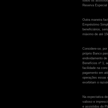
todos os assistido
Reserva Especial 
Outra maneira fact
Empréstimo Simpl
beneficiários, ser
máximo de até 15
Considere-se, por 
próprio Banco par
endividamento de 
Benefícios nº 1, 
facilidade na con
pagamento em até 
operações essas o
exorbitam o razoá
Na expectativa de
valioso e impresci
e assistidos do Pl