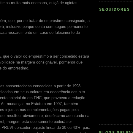
timos muito mais onerosos, quiçá de agiotas.
SEGUIDORES
bém, que, por se tratar de empréstimo consignado, a
rá, inclusive porque conta com seguro permanente
para ressarcimento em caso de falecimento do
a, que o valor do empréstimo a ser concedido estará
nibilidade na margem consignável, pormenor que
te do empréstimo.
s aposentadorias concedidas a partir de 1998,
dicadas em seus valores em decorrência dos oito
nto salarial da era FHC, que provocou a redução
s. As mudanças no Estatuto em 1997, também
ões injustas nas complementações pagas pela
so, resultou, obviamente, decréscimo acentuado na
el, margem esta que somente poderá ser
 PREVI conceder reajuste linear de 30 ou 40%, para
BLOGS RELEV