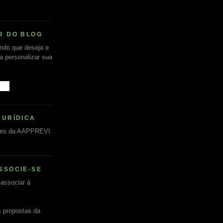
R DO BLOG
undo que deseja e
ra personalizar sua
JURÍDICA
es da AAPPREVI.
SSOCIE-SE
associar à
s propostas da