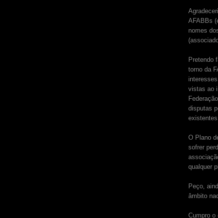
Agradecer
AFABBs (e 
nomes dos
(associado
Pretendo 
torno da F
interesse
vistas ao
Federação
disputas p
existentes
O Plano de
sofrer pe
associaçã
qualquer p
Peço, ain
âmbito nac
Cumpro o d