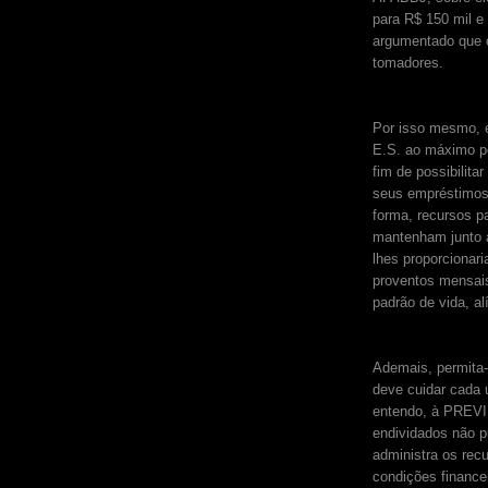
para R$ 150 mil e
argumentado que o
tomadores.
Por isso mesmo, 
E.S. ao máximo po
fim de possibilit
seus empréstimos
forma, recursos p
mantenham junto a
lhes proporcionar
proventos mensais
padrão de vida, al
Ademais, permita-
deve cuidar cada 
entendo, à PREVI
endividados não 
administra os rec
condições financei