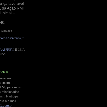
ença favorável
1 da Ação RMI
Inicial –
40.
 sentença
.com.br/sentenca_r
AAPPREVI
E LEIA
CIAS
RORA
a-se aos
ionistas
EVI, para registro
s relacionados
il. Participe.
ara o e-mail
o1.com.br