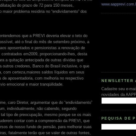
www.aapprevi.com.
 dilatação do prazo de 72 para 150 meses,
 maior problema residiria no “endividamento” dos
entendemos que a PREVI deveria elevar o teto do
ssível, até o final do mês de setembro próximo, a
ar aos aposentados e pensionistas a renovação de
 contratados em2009, proporcionando-lhes, desta
ara a quitação antecipada de outras dívidas que
 outros credores, Banco do Brasil inclusive, o que
ia, com certeza,maiores saldos líquidos em seus
 de aposentadoria, com melhoria no respectivo
NEWSLETTER 
ívio emocional e maior tranqüilidade.
Cadastre seu e-mai
novidades da AAP
me, caro Diretor, argumentar que do “endividamento”
um, individualmente, não cabendo, segundo
 tal tipo de preocupação, mesmo porque se os mais
PEQUISA DE 
puderem contar com a compreensão da PREVI, que
ursos de nosso fundo de pensão, para melhorar suas
ras, fatalmente terão que se valer de outras fontes,