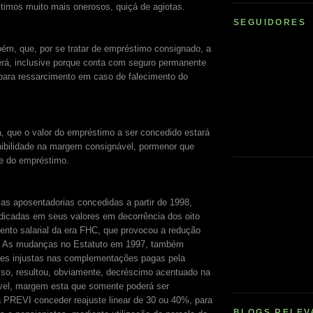
timos muito mais onerosos, quiçá de agiotas.
SEGUIDORES
bém, que, por se tratar de empréstimo consignado, a
rá, inclusive porque conta com seguro permanente
para ressarcimento em caso de falecimento do
a, que o valor do empréstimo a ser concedido estará
nibilidade na margem consignável, pormenor que
te do empréstimo.
s aposentadorias concedidas a partir de 1998,
dicadas em seus valores em decorrência dos oito
nto salarial da era FHC, que provocou a redução
s. As mudanças no Estatuto em 1997, também
ões injustas nas complementações pagas pela
so, resultou, obviamente, decréscimo acentuado na
el, margem esta que somente poderá ser
 PREVI conceder reajuste linear de 30 ou 40%, para
BLOGS RELEV