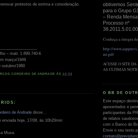
 renovar protestos de estima e consideração.
obtivemos Sent
para o Grupo G
– Renda Mensal 
Processo nº
38.2011.5.01.00
Conheça a íntegra da
_________________
http://www.aapprevi
lho – matr. 1.899.740-6
mi.pdf
em março/1949
ACESSE O SITE DA
 outubro/1980
AS ÚLTIMAS NOTÍ
RCOS CORDEIRO DE ANDRADE
ÀS
10:33
O BB DE OUT
Este espaço destin
RIOS:
aposentados e pens
rdeiro de Andrade
disse...
participantes da PR
de relatos saudoso
enviada hoje, 17/08, às 10h20min:
com o Banco do Bras
Envie o seu texto p
sa Musa.
contato@previplan