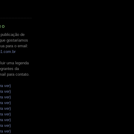
RO
 publicação de
que gostaríamos
ua para o email:
o1.com.br
luir uma legenda
tegrantes da
mail para contato.
ra ver)
ra ver)
ra ver)
ra ver)
ra ver)
ra ver)
ra ver)
ra ver)
ra ver)