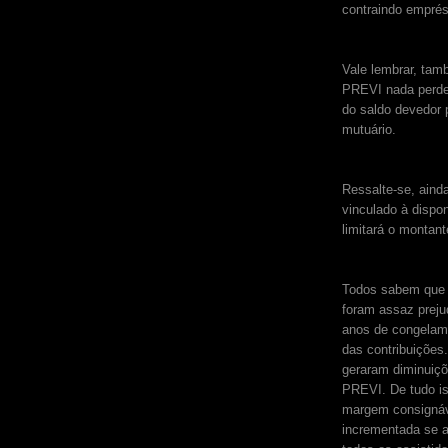
contraindo emprés
Vale lembrar, tam
PREVI nada perde
do saldo devedor 
mutuário.
Ressalte-se, aind
vinculado à dispo
limitará o montan
Todos sabem que a
foram assaz preju
anos de congelame
das contribuiçõe
geraram diminuiç
PREVI. De tudo is
margem consignáv
incrementada se a