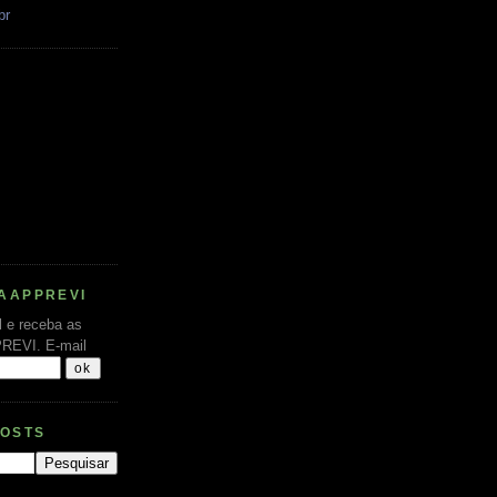
br
AAPPREVI
l e receba as
PREVI.
E-mail
POSTS