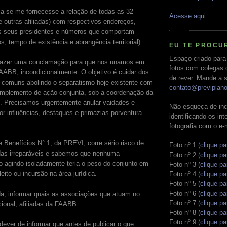
ia se me fornecesse a relação de todas as 32
Acesse aqui
outras afiliadas) com respectivos endereços,
 seus presidentes e números que comportam
s, tempo de existência e abrangência territorial).
EU TE PROCU
Espaço criado para
fazer uma conclamação para que nos unamos em
fotos com colegas 
AABB, incondicionalmente. O objetivo é cuidar dos
de rever. Mande a s
s comuns abolindo o separatismo hoje existente com
contato@previplan
 implemento de ação conjunta, sob a coordenação da
. Precisamos urgentemente anular vaidades e
Não esqueça de inc
or influências, destaques e primazias porventura
identificando os in
.
fotografia com o e-
 Benefícios N° 1, da PREVI, corre sério risco de
Foto nº 1
(clique pa
rdas irreparáveis e sabemos que nenhuma
Foto nº 2
(clique pa
o agindo isoladamente teria o peso do conjunto em
Foto nº 3
(clique pa
leito ou incursão na área jurídica.
Foto nº 4
(clique pa
Foto nº 5
(clique pa
Foto nº 6
(clique pa
da, informar quais as associações que atuam no
Foto nº 7
(clique pa
ional, afiliadas da FAABB.
Foto nº 8
(clique pa
Foto nº 9
(clique pa
ever de informar que antes de publicar o que