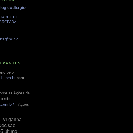
Blog do Sergio
A TARDE DE
GAROPABA
teligência?
LEVANTES
rio pelo
o1.com.br
para
obre as Ações da
o site
.com.br/
– Ações
EVI ganha
Decisão
05 último,