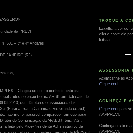
 SASSERON
TROQUE A CO
Escolha a cor de f
guridade da PREVI
clique sobre ela pa
leitura.
, nº 501 – 3º e 4º Andares
O DE JANEIRO (RJ)
ASSESSORIA 
asseron,
Acompanhe as Açõ
Clique aqui
LES – Chegou ao nosso conhecimento que,
s realizados no encontro, na AABB em Balneário de
CONHEÇA E A
06-08-2010, com Diretores e associados das
l (Paraná, Santa Catarina e Rio Grande do Sul),
Clique aqui
para se 
ente, não me foi possível comparecer, em que pese
AAPPREVI.
Diretor de Comunicação da AFABBJ, teria V.S.,
Conheça o site e a
nta feita pelo Vice-Presidente Administrativo da
AAPPREVI.
evação do teto do Empréstimo Simples de R$ 75 mil