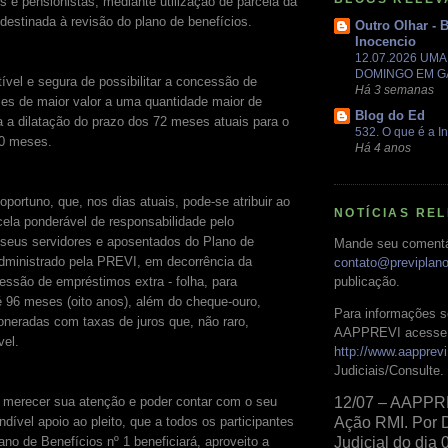
s e pensionistas, mediante utilização de parcela da
destinada à revisão do plano de benefícios.
Outro Olhar - 
Inocencio
12.07.2026 UM
DOMINGO EM 
ível e segura de possibilitar a concessão de
Há 3 semanas
es de maior valor a uma quantidade maior de
Blog do Ed
ia a dilatação do prazo dos 72 meses atuais para o
532. O que é a In
0 meses.
Há 4 anos
oportuno, que, nos dias atuais, pode-se atribuir ao
NOTÍCIAS RE
cela ponderável de responsabilidade pelo
seus servidores e aposentados do Plano de
Mande seu comentá
administrado pela PREVI, em decorrência da
contato@previplan
cessão de empréstimos extra - folha, para
publicação.
96 meses (oito anos), além do cheque-ouro,
Para informações s
neradas com taxas de juros que, não raro,
AAPPREVI acesse 
vel.
http://www.aapprevi
Judiciais/Consulte.
 merecer sua atenção e poder contar com o seu
12/07 – AAPPR
ndível apoio ao pleito, que a todos os participantes
Ação RMI. Por 
ano de Benefícios nº 1 beneficiará, aproveito a
Judicial do dia 