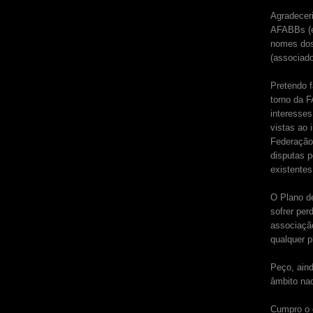
Agradecer
AFABBs (e 
nomes dos
(associado
Pretendo 
torno da F
interesse
vistas ao
Federação
disputas p
existentes
O Plano de
sofrer pe
associaçã
qualquer p
Peço, ain
âmbito nac
Cumpro o d