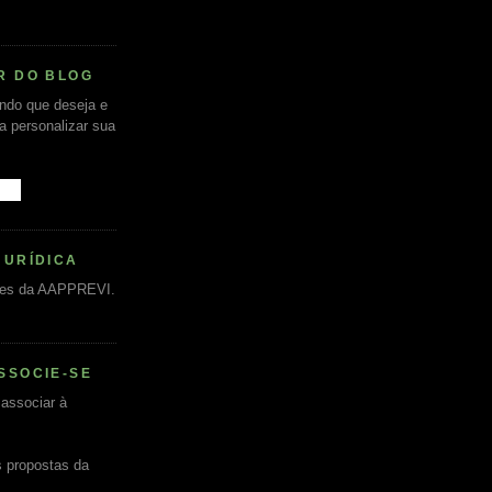
R DO BLOG
undo que deseja e
ra personalizar sua
JURÍDICA
es da AAPPREVI.
SSOCIE-SE
associar à
s propostas da