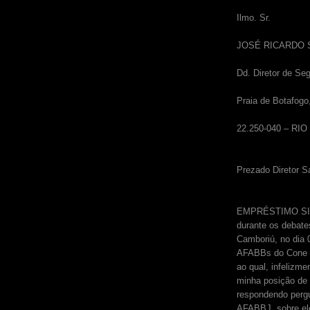
Ilmo. Sr.
JOSÉ RICARDO
Dd. Diretor de Se
Praia de Botafogo
22.250-040 – RI
Prezado Diretor S
EMPRÉSTIMO SIMP
durante os debate
Camboriú, no dia 
AFABBs do Cone Su
ao qual, infelizm
minha posição de 
respondendo pergu
AFABBJ, sobre el