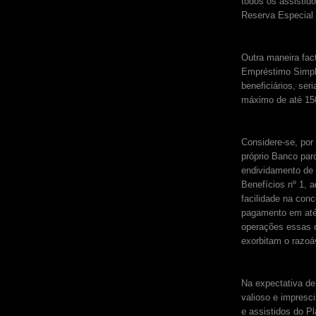
todos os assistido
Reserva Especial 
Outra maneira fact
Empréstimo Simpl
beneficiários, ser
máximo de até 15
Considere-se, por 
próprio Banco par
endividamento de 
Benefícios nº 1, 
facilidade na con
pagamento em até 
operações essas o
exorbitam o razoá
Na expectativa de
valioso e impresci
e assistidos do Pl