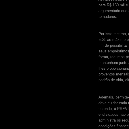
para R$ 150 mil e
argumentado que o
tomadores.
Por isso mesmo, 
E.S. ao máximo po
fim de possibilit
seus empréstimos
forma, recursos p
mantenham junto a
lhes proporcionar
proventos mensais
padrão de vida, al
Ademais, permita-
deve cuidar cada 
entendo, à PREVI
endividados não 
administra os rec
condições financei