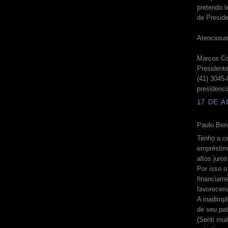
pretendo l
de Presid
Atenciosa
Marcos Co
Presiden
(41) 3045
presidenc
17 DE A
Paulo Beno
Tenho a c
empréstim
altos juro
Por isso 
financiam
favoreceri
A inadimpl
de seu pat
(Senti mui