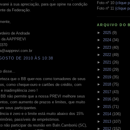
Foto nº 10
(clique p
evarei à sua apreciação, para que opine na condição
Foto nº 11
(clique p
ente da Federação.
mente,
ARQUIVO DO 
►
2025
(9)
rdeiro de Andrade
te da AAPPREVI
►
2024
(34)
-0370
►
2023
(40)
ia@aapprevi.com.br
►
2022
(49)
GOSTO DE 2010 ÀS 10:38
►
2021
(26)
►
2020
(29)
 disse...
►
2019
(35)
erteza que o BB quer-nos como tomadores de seus
►
2018
(75)
os, como cheque-ouro e cartões de crédito, com
s e inadimplência zero !
►
2017
(43)
o BB não permite que a nossa PREVI melhore seus
►
2016
(34)
entos, com aumento de prazos e limites, que muito
►
2015
(71)
am seus participantes.
ência é zero e o limite está muito abaixo dos 15%
►
2014
(106)
rimônio, passíveis de empréstimos.
►
2013
(107)
to não participar da reunião em Baln.Camboriú (SC),
►
2012
(152)