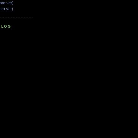
ara ver)
ara ver)
BLOG