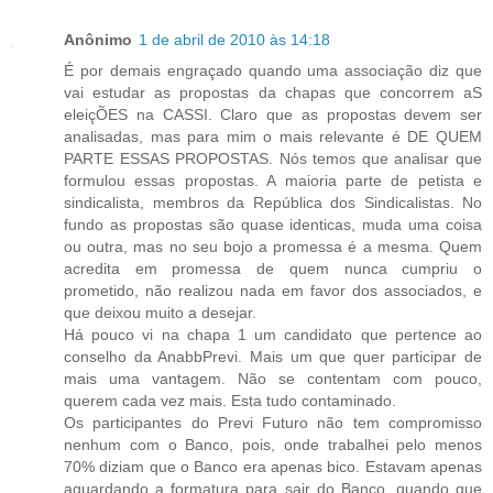
Anônimo
1 de abril de 2010 às 14:18
É por demais engraçado quando uma associação diz que
vai estudar as propostas da chapas que concorrem aS
eleiçÕES na CASSI. Claro que as propostas devem ser
analisadas, mas para mim o mais relevante é DE QUEM
PARTE ESSAS PROPOSTAS. Nós temos que analisar que
formulou essas propostas. A maioria parte de petista e
sindicalista, membros da República dos Sindicalistas. No
fundo as propostas são quase identicas, muda uma coisa
ou outra, mas no seu bojo a promessa é a mesma. Quem
acredita em promessa de quem nunca cumpriu o
prometido, não realizou nada em favor dos associados, e
que deixou muito a desejar.
Há pouco vi na chapa 1 um candidato que pertence ao
conselho da AnabbPrevi. Mais um que quer participar de
mais uma vantagem. Não se contentam com pouco,
querem cada vez mais. Esta tudo contaminado.
Os participantes do Previ Futuro não tem compromisso
nenhum com o Banco, pois, onde trabalhei pelo menos
70% diziam que o Banco era apenas bico. Estavam apenas
aguardando a formatura para sair do Banco, quando que