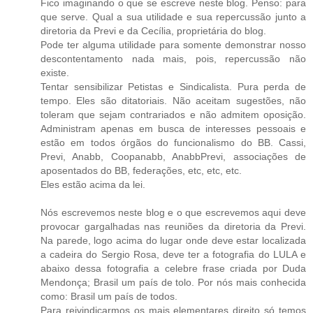
Fico imaginando o que se escreve neste blog. Penso: para
que serve. Qual a sua utilidade e sua repercussão junto a
diretoria da Previ e da Cecília, proprietária do blog.
Pode ter alguma utilidade para somente demonstrar nosso
descontentamento nada mais, pois, repercussão não
existe.
Tentar sensibilizar Petistas e Sindicalista. Pura perda de
tempo. Eles são ditatoriais. Não aceitam sugestões, não
toleram que sejam contrariados e não admitem oposição.
Administram apenas em busca de interesses pessoais e
estão em todos órgãos do funcionalismo do BB. Cassi,
Previ, Anabb, Coopanabb, AnabbPrevi, associações de
aposentados do BB, federações, etc, etc, etc.
Eles estão acima da lei.
Nós escrevemos neste blog e o que escrevemos aqui deve
provocar gargalhadas nas reuniões da diretoria da Previ.
Na parede, logo acima do lugar onde deve estar localizada
a cadeira do Sergio Rosa, deve ter a fotografia do LULA e
abaixo dessa fotografia a celebre frase criada por Duda
Mendonça; Brasil um país de tolo. Por nós mais conhecida
como: Brasil um país de todos.
Para reivindicarmos os mais elementares direito só temos