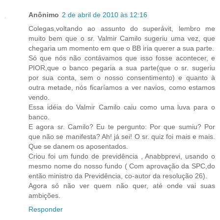
Anônimo
2 de abril de 2010 às 12:16
Colegas,voltando ao assunto do superávit, lembro me
muito bem que o sr. Valmir Camilo sugeriu uma vez, que
chegaria um momento em que o BB iria querer a sua parte.
Só que nós não contávamos que isso fosse acontecer, e
PIOR,que o banco pegaria a sua parte(que o sr. sugeriu
por sua conta, sem o nosso consentimento) e quanto à
outra metade, nós ficaríamos a ver navios, como estamos
vendo.
Essa idéia do Valmir Camilo caiu como uma luva para o
banco.
E agora sr. Camilo? Eu te pergunto: Por que sumiu? Por
que não se manifesta? Ah! já sei! O sr. quiz foi mais e mais.
Que se danem os aposentados.
Criou foi um fundo de previdência , Anabbprevi, usando o
mesmo nome do nosso fundo ( Com aprovação da SPC,do
então ministro da Previdência, co-autor da resolução 26).
Agora só não ver quem não quer, até onde vai suas
ambições.
Responder