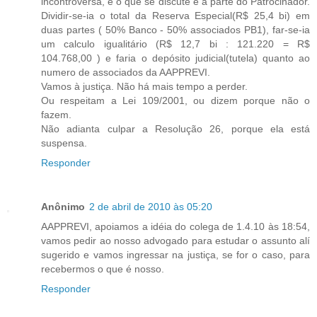
incontroversa, e o que se discute é a parte do Patrocinador.
Dividir-se-ia o total da Reserva Especial(R$ 25,4 bi) em
duas partes ( 50% Banco - 50% associados PB1), far-se-ia
um calculo igualitário (R$ 12,7 bi : 121.220 = R$
104.768,00 ) e faria o depósito judicial(tutela) quanto ao
numero de associados da AAPPREVI.
Vamos à justiça. Não há mais tempo a perder.
Ou respeitam a Lei 109/2001, ou dizem porque não o
fazem.
Não adianta culpar a Resolução 26, porque ela está
suspensa.
Responder
Anônimo
2 de abril de 2010 às 05:20
AAPPREVI, apoiamos a idéia do colega de 1.4.10 às 18:54,
vamos pedir ao nosso advogado para estudar o assunto alí
sugerido e vamos ingressar na justiça, se for o caso, para
recebermos o que é nosso.
Responder