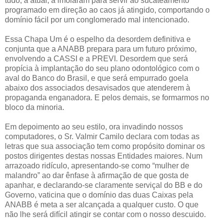
tudo, a atual, a imolaram para servir ao sucateamento
programado em direção ao caos já atingido, comportando o
domínio fácil por um conglomerado mal intencionado.
Essa Chapa Um é o espelho da desordem definitiva e
conjunta que a ANABB prepara para um futuro próximo,
envolvendo a CASSI e a PREVI. Desordem que será
propícia à implantação do seu plano odontológico com o
aval do Banco do Brasil, e que será empurrado goela
abaixo dos associados desavisados que atenderem à
propaganda enganadora. E pelos demais, se formarmos no
bloco da minoria.
Em depoimento ao seu estilo, ora invadindo nossos
computadores, o Sr. Valmir Camilo declara com todas as
letras que sua associação tem como propósito dominar os
postos dirigentes destas nossas Entidades maiores. Num
arrazoado ridículo, apresentando-se como “mulher de
malandro” ao dar ênfase à afirmação de que gosta de
apanhar, e declarando-se claramente serviçal do BB e do
Governo, vaticina que o domínio das duas Caixas pela
ANABB é meta a ser alcançada a qualquer custo. O que
não lhe será difícil atingir se contar com o nosso descuido.