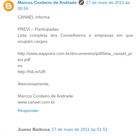
Marcos Cordeiro de Andrade
27 de maio de 2011 às
00:55
CANAEL informa
PREVI – Participadas
Lista completa dos Conselheiros e empresas em que
ocupam cargos.
http://www.aapprevi.com.br/documentos/pdf/lista_canael_pr
evi.pdf
ou
http://hili.in/UR
Atenciosamente,
Marcos Cordeiro de Andrade
www.canael.com.br
Responder
Juarez Barbosa
27 de maio de 2011 às 01:51