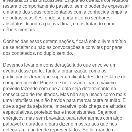
e resultados das discussões. Enquanto que aos convidados
restará o comportamento passivo, sem o poder de expressar
o mando dos seus representados com a conhecida empáfia
de outras ocasiões, onde se portam como senhores
absolutos ditando a palavra final, e nos tratando como
débeis mentais.
Conhecidas essas determinações, ficará sob o livre arbítrio
de se aceitar ou não as convocações e convites por parte
dos contatados, no duplo sentido.
Devemos levar em consideração tudo que envolve um
evento desse porte. Tanto a organização como os
participantes terão que superar dificuldades de gestão e de
comparecimento. Por isso é necessário tirar o máximo
proveito fazendo com que a data seja determinante na
consecução de resultados. Mas não seja usada como mais
uma infrutífera reunião havida para marcar outra reunião. E
que a agenda seja forte, imperativa, pois chega de atitudes
especulativas, protelatórias e inconsistentes. Sejamos
enérgicos, mas sem bravatas, para retornarmos com algo
palpável e duradouro para dizer e mostrar aos que nos
delegaram o poder de representá-los. Se for grande o