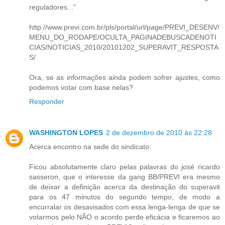
reguladores..."
http://www.previ.com.br/pls/portal/url/page/PREVI_DESENV/
MENU_DO_RODAPE/OCULTA_PAGINADEBUSCADENOTI
CIAS/NOTICIAS_2010/20101202_SUPERAVIT_RESPOSTA
S/
Ora, se as informações ainda podem sofrer ajustes, como
podemos votar com base nelas?
Responder
WASHINGTON LOPES
2 de dezembro de 2010 às 22:28
Acerca encontro na sede do sindicato:
Ficou absolutamente claro pelas palavras do josé ricardo
sasseron, que o interesse da gang BB/PREVI era mesmo
de deixar a definição acerca da destinação do superavit
para os 47 minutos do segundo tempo, de modo a
encurralar os desavisados com essa lenga-lenga de que se
votarmos pelo NÃO o acordo perde eficácia e ficaremos ao