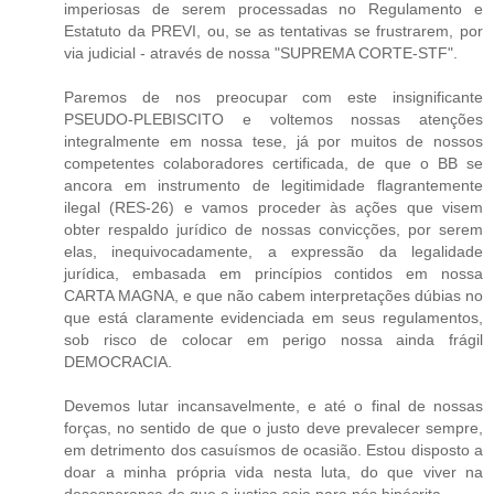
imperiosas de serem processadas no Regulamento e
Estatuto da PREVI, ou, se as tentativas se frustrarem, por
via judicial - através de nossa "SUPREMA CORTE-STF".
Paremos de nos preocupar com este insignificante
PSEUDO-PLEBISCITO e voltemos nossas atenções
integralmente em nossa tese, já por muitos de nossos
competentes colaboradores certificada, de que o BB se
ancora em instrumento de legitimidade flagrantemente
ilegal (RES-26) e vamos proceder às ações que visem
obter respaldo jurídico de nossas convicções, por serem
elas, inequivocadamente, a expressão da legalidade
jurídica, embasada em princípios contidos em nossa
CARTA MAGNA, e que não cabem interpretações dúbias no
que está claramente evidenciada em seus regulamentos,
sob risco de colocar em perigo nossa ainda frágil
DEMOCRACIA.
Devemos lutar incansavelmente, e até o final de nossas
forças, no sentido de que o justo deve prevalecer sempre,
em detrimento dos casuísmos de ocasião. Estou disposto a
doar a minha própria vida nesta luta, do que viver na
desesperança de que a justiça seja para nós hipócrita.