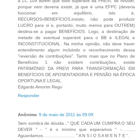
a LC 109 dizem que todo superávit da PREVI, se houver,
porque nem deveria existir, já que é uma EFPC (deveria
funcionar em equilíbrio, isto é,
RECURSOS=BENEFÍCIOS,insisto, não pode produzir
LUCRO para si e, portanto, muito menos para OUTREM)
destina-se a pagar BENEFÍCIOS. Logo, a destinação de
metade de eventual superávit para o BB é ILEGAL e
INCONSTITUCIONAL. Na minha opinião, não deve haver
entendimento algum incluindo o reconhecimento dessa
"reversão de contribuições". Tanto mais que no Plano de
Benefícios 1 não existem contribuições, existe
PATRIMÔNIO DA PREVI PARA TRANSFORMAÇÃO EM
BENEFÍCIOS DE APOSENTADORIA E PENSÃO NA ÉPOCA
OPORTUNA E LEGAL.
Edgardo Amorim Rego
Responder
Anônimo
9 de maio de 2011 às 09:09
Sem sombra de dúvida..." QUE CADA UM CUMPRA O SEU
DEVER " - " é o mínimo que esperamos " -...........
Aguardamos.......................... " A N S I O S A M E N T E ".