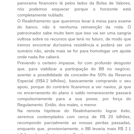
panorama financeiro lá pelos lados da Bolsa de Valores,
nós podemos esquecer porque o horizonte está
completamente nublado.
O Realinhamento que queremos levar à mesa para exame
do banco, não é nenhuma reinvenção da roda. O
patrocinador sabe muito bem que isso vai ser uma sangria
vultosa sobre os recursos que terá no futuro, de modo que
iremos encontrar duríssima resistência e poderá ser um
sumário não, ainda mais se for para homologar um ajuste
onde nada lhe caberá.
Prevendo o certeiro impasse, foi com profundo desgosto
que, para viabilizar a participação do BB no negócio,
aventei a possibilidade de conceder-lhe 50% da Reserva
Especial (R$4.2 bilhões), basicamente comprando o seu
apoio, porque do contrário ficaremos a ver navios, já que
no encerramento do plano o saldo remanescente passará
compulsoriamente para a sua posse, por força do
Regulamento. Então, dos males, o menor.
Na remota hipótese do Realinhamento lograr êxito,
seremos contemplados com cerca de R$ 20 bilhões,
recompondo parcialmente as nossas perdas passadas,
enquanto que, provisoriamente, o BB levaria mais R$ 2.1