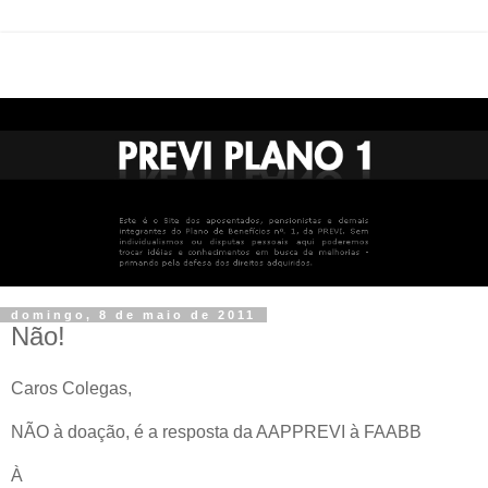
domingo, 8 de maio de 2011
Não!
Caros Colegas,
NÃO à doação, é a resposta da AAPPREVI à FAABB
À