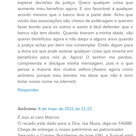
esperar decisões da justiça. Quero qualquer coisa que
aumente meu beneficio agora. E sou favorável a qualquer
acordo mesmo que o banco leve a parte dele. Acho que
vocês das associações são cheios de politicagem e querem
fazer bonito para os outros e assim é fácil defender que o
banco não tem direito. Quando tiverem a minha idade, vão
querer benefícios agora e não daqui a alguns anos quando
a justiça achar por bem nos contemplar. Então digam para
a dona iza que pode assinar qualquer coisa que reverta em
benefícios para nós já. Agora! O senhor me perdoe,
compreenda e divulgue minha mensagem, pois é o que
pensa a maioria dos muitos velhos.(Assino agora como
anônimo porque meu bisneto me disse que não é bom
botar nosso nome na internet)
Responder
Anônimo
8 de maio de 2011 às 21:22
É isso aí caro Marcos.
O recado está dado para a Dna. Isa Musa, diga-se FAABB.
Chega de entregar o nosso patrimônio ao patrocinador.
Segundo o Correio Braziliense de hoje (08), a Funcef está