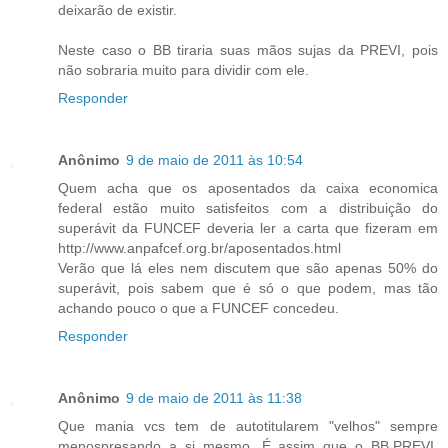
deixarão de existir.
Neste caso o BB tiraria suas mãos sujas da PREVI, pois
não sobraria muito para dividir com ele.
Responder
Anônimo
9 de maio de 2011 às 10:54
Quem acha que os aposentados da caixa economica
federal estão muito satisfeitos com a distribuição do
superávit da FUNCEF deveria ler a carta que fizeram em
http://www.anpafcef.org.br/aposentados.html
Verão que lá eles nem discutem que são apenas 50% do
superávit, pois sabem que é só o que podem, mas tão
achando pouco o que a FUNCEF concedeu.
Responder
Anônimo
9 de maio de 2011 às 11:38
Que mania vcs tem de autotitularem "velhos" sempre
menospresando a si mesmo. É assim que o BB,PREVI,