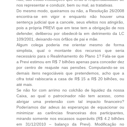
nos representar e conduzir, bem ou mal, as tratativas.
Do mesmo modo, queiramos ou não, a Resolução 26/2008
encontra-se em vigor e enquanto não houver uma
sentença judicial que a cancele, seus efeitos nos atingirão,
pois a própria PREVI que em tese tem a obrigação de nos
defender, deliberou por obedecê-la em detrimento da LC
109/2001, deixando-nos órfãos de pai e mãe.
Algum colega poderia me orientar mesmo de forma
simplista, qual o montante dos recursos que seria
necessário para o Realinhamento do Plano 1? Fala-se que
a Previ estimou em R$ 7 bilhões apenas para conceder dez
por centro de reajuste nas pensões. Computando-se os
demais itens negociáveis que pretendemos, acho que a
cifra total rabiscaria a casa de R$ 15 a R$ 20 bilhões, ou
até mais.
Se não for com arrimo no colchão de liquidez da nossa
Caixa, ao qual o patrocinador não tem acesso, como
abrigar uma pretensão com tal impacto financeiro?
Poderíamos dar adeus às esperanças de equacionar ou
minimizar as carências financeiras dos participantes,
mirando somente nos escassos superávits (R$ 4.2 bilhões
em 31/12/2010 – balanço da Previ). Modificação no