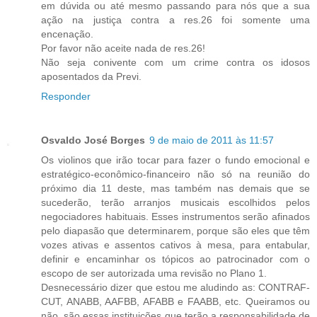
em dúvida ou até mesmo passando para nós que a sua
ação na justiça contra a res.26 foi somente uma
encenação.
Por favor não aceite nada de res.26!
Não seja conivente com um crime contra os idosos
aposentados da Previ.
Responder
Osvaldo José Borges
9 de maio de 2011 às 11:57
Os violinos que irão tocar para fazer o fundo emocional e
estratégico-econômico-financeiro não só na reunião do
próximo dia 11 deste, mas também nas demais que se
sucederão, terão arranjos musicais escolhidos pelos
negociadores habituais. Esses instrumentos serão afinados
pelo diapasão que determinarem, porque são eles que têm
vozes ativas e assentos cativos à mesa, para entabular,
definir e encaminhar os tópicos ao patrocinador com o
escopo de ser autorizada uma revisão no Plano 1.
Desnecessário dizer que estou me aludindo as: CONTRAF-
CUT, ANABB, AAFBB, AFABB e FAABB, etc. Queiramos ou
não, são essas instituições que terão a responsabilidade de