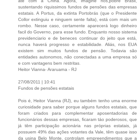
até com a China. Agora, imagine nos,pobre Brasil,
sustentando riquissimos fundos de pensões das empresas
estatais. A Portus, da extinta Portobrás (que o Presidente
Collor extinguiu e ninguem sente falta), está com mais um
rombo. Nesse caso, certamente aparecerá logo dinheiro
facil do Governo, para esse fundo. Enquanto nosso sistema
previdenciario e de beneces continuar do jeito que está,
nunca haverá progresso e estabilidade. Aliás, nos EUA
existem sim muitos fundos de pensão. Todavia são
entidades autonomos, não conectadas a uma empresa só
e com vantagens bem restritas.
Heitor Vianna- Araruama - RJ
27/08/2011 | 10:41
Fundos de pensões estatais
Pois é, Heitor Vianna (RJ), eu também tenho uma enorme
curiosidade para saber porque alguns fundos estatais, que
foram criados para complementar aposentadorias de
funcionários dessas empresas, ficaram táo poderosos, que
já têm participação acionária nas próprias estatais, já
possuem 49% das ações votantes da Vale, têm quase isso
da usina Belo Monte, controlam empreendimentos que a