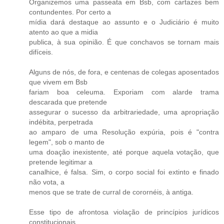
Organizemos uma passeata em Bsb, com cartazes bem
contundentes. Por certo a
mídia dará destaque ao assunto e o Judiciário é muito
atento ao que a midia
publica, à sua opinião. É que conchavos se tornam mais
difíceis.
Alguns de nós, de fora, e centenas de colegas aposentados
que vivem em Bsb
fariam boa celeuma. Exporiam com alarde trama
descarada que pretende
assegurar o sucesso da arbitrariedade, uma apropriação
indébita, perpetrada
ao amparo de uma Resolução expúria, pois é "contra
legem", sob o manto de
uma doação inexistente, até porque aquela votação, que
pretende legitimar a
canalhice, é falsa. Sim, o corpo social foi extinto e finado
não vota, a
menos que se trate de curral de corornéis, à antiga.
Esse tipo de afrontosa violação de princípios jurídicos
constitucionais,