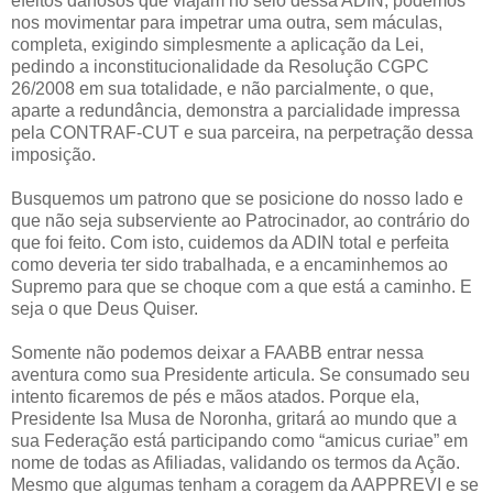
efeitos danosos que viajam no seio dessa ADIN, podemos
nos movimentar para impetrar uma outra, sem máculas,
completa, exigindo simplesmente a aplicação da Lei,
pedindo a inconstitucionalidade da Resolução CGPC
26/2008 em sua totalidade, e não parcialmente, o que,
aparte a redundância, demonstra a parcialidade impressa
pela CONTRAF-CUT e sua parceira, na perpetração dessa
imposição.
Busquemos um patrono que se posicione do nosso lado e
que não seja subserviente ao Patrocinador, ao contrário do
que foi feito. Com isto, cuidemos da ADIN total e perfeita
como deveria ter sido trabalhada, e a encaminhemos ao
Supremo para que se choque com a que está a caminho. E
seja o que Deus Quiser.
Somente não podemos deixar a FAABB entrar nessa
aventura como sua Presidente articula. Se consumado seu
intento ficaremos de pés e mãos atados. Porque ela,
Presidente Isa Musa de Noronha, gritará ao mundo que a
sua Federação está participando como “amicus curiae” em
nome de todas as Afiliadas, validando os termos da Ação.
Mesmo que algumas tenham a coragem da AAPPREVI e se