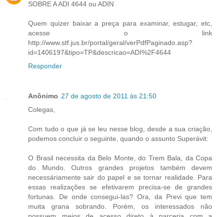
SOBRE A ADI 4644 ou ADIN
Quem quizer baixar a preça para examinar, estugar, etc,
acesse o link
http://www.stf.jus.br/portal/geral/verPdfPaginado.asp?
id=1406197&tipo=TP&descricao=ADI%2F4644
Responder
Anônimo
27 de agosto de 2011 às 21:50
Colegas,
Com tudo o que já se leu nesse blog, desde a sua criação,
podemos concluir o seguinte, quando o assunto Superávit:
O Brasil necessita da Belo Monte, do Trem Bala, da Copa
do Mundo. Outros grandes projetos também devem
necessáriamente sair do papel e se tornar realidade. Para
essas realizações se efetivarem precisa-se de grandes
fortunas. De onde consegui-las? Ora, da Previ que tem
muita grana sobrando. Porém, os interessados não
possuem meios de acesso direto à parceria com a