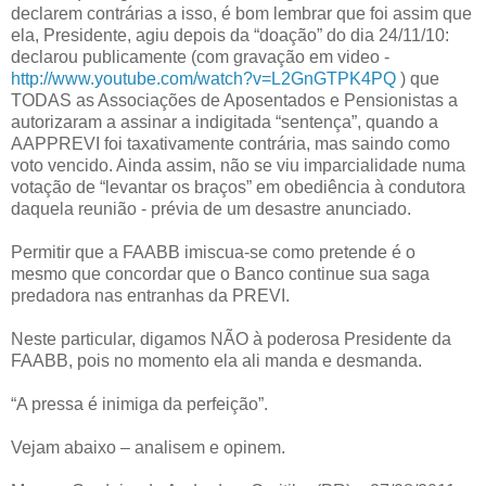
declarem contrárias a isso, é bom lembrar que foi assim que
ela, Presidente, agiu depois da “doação” do dia 24/11/10:
declarou publicamente (com gravação em video -
http://www.youtube.com/watch?v=L2GnGTPK4PQ
) que
TODAS as Associações de Aposentados e Pensionistas a
autorizaram a assinar a indigitada “sentença”, quando a
AAPPREVI foi taxativamente contrária, mas saindo como
voto vencido. Ainda assim, não se viu imparcialidade numa
votação de “levantar os braços” em obediência à condutora
daquela reunião - prévia de um desastre anunciado.
Permitir que a FAABB imiscua-se como pretende é o
mesmo que concordar que o Banco continue sua saga
predadora nas entranhas da PREVI.
Neste particular, digamos NÃO à poderosa Presidente da
FAABB, pois no momento ela ali manda e desmanda.
“A pressa é inimiga da perfeição”.
Vejam abaixo – analisem e opinem.