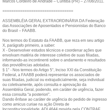
Marcos Cordeiro de Andrade – Curitiba (PR) – 27/08/2011.
================================
ASSEMBLÉIA GERAL EXTRAORDINÁRIA DA Federação
das Associações de Aposentados e Pensionistas do Banco
do Brasil – FAABB.
Nos termos do Estatuto da FAABB, que reza em seu artigo
X, parágrafo primeiro, a saber:
X - Desenvolver estudos técnicos e coordenar ações que
envolvam matéria de interesse coletivo de suas filiadas,
informando-as incontinenti sobre o andamento e resultados
das providências adotadas.
§ 1° - Nos termos do Artigo 5°, Inciso XXI da Constituição
Federal, a FAABB poderá representar os associados de
suas filiadas, judicial ou extrajudicialmente, seja individual
ou coletivamente, após consulta e aprovação da
Assembléia Geral, podendo, em caráter de urgência, fazer
essa consulta “a posteriori”.
Dando ênfase ao caráter de urgência do pedido de ingresso
como amicus curiae na ação Direta de
Inconstitucionalidade, ADI 4644,movida pela CONTRAF