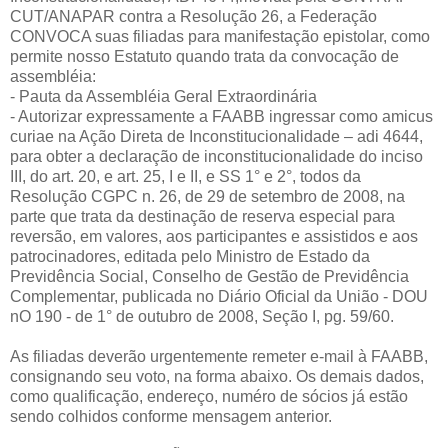
CUT/ANAPAR contra a Resolução 26, a Federação
CONVOCA suas filiadas para manifestação epistolar, como
permite nosso Estatuto quando trata da convocação de
assembléia:
- Pauta da Assembléia Geral Extraordinária
- Autorizar expressamente a FAABB ingressar como amicus
curiae na Ação Direta de Inconstitucionalidade – adi 4644,
para obter a declaração de inconstitucionalidade do inciso
III, do art. 20, e art. 25, I e II, e SS 1° e 2°, todos da
Resolução CGPC n. 26, de 29 de setembro de 2008, na
parte que trata da destinação de reserva especial para
reversão, em valores, aos participantes e assistidos e aos
patrocinadores, editada pelo Ministro de Estado da
Previdência Social, Conselho de Gestão de Previdência
Complementar, publicada no Diário Oficial da União - DOU
nO 190 - de 1° de outubro de 2008, Seção I, pg. 59/60.
As filiadas deverão urgentemente remeter e-mail à FAABB,
consignando seu voto, na forma abaixo. Os demais dados,
como qualificação, endereço, numéro de sócios já estão
sendo colhidos conforme mensagem anterior.