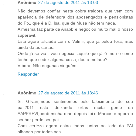
Anônimo
27 de agosto de 2011 às 13:03
Não devemos confiar nesta cobra traidora que vem com
aparência de defensora dos aposenqados e pensionistas
do Pb1 que é a D. Isa, que de Musa não tem nada.
A mesma faz parte da Anabb e negociou muito mal o nosso
supéravit.
Está agora aliciada com o Valmir, que já pulou fora, mas
ainda dá as cartas.
Onde já se viu : vou negociar aquilo que já é meu e como
tenho que ceder alguma coisa, dou a metade?
Víbora. Não enganas ninguém.
Responder
Anônimo
27 de agosto de 2011 às 13:46
Sr. Gilvan,meus sentimentos pelo falecimento do seu
pai.2011 esta deixando orfas muita gente da
AAPPREVI,perdi minha mae depois foi o Marcos e agora o
senhor perde seu pai.
Com certeza agora estao todos juntos ao lado do PAI
olhando por todos nos.