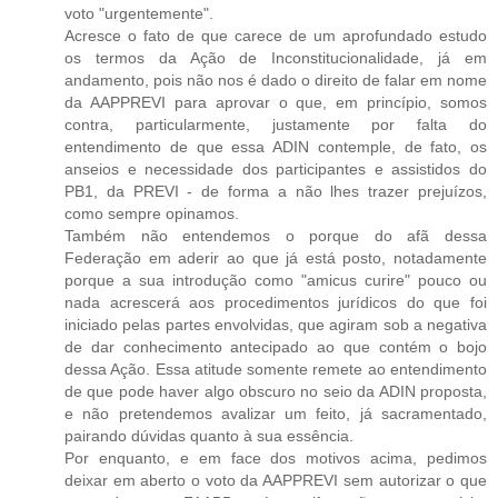
voto "urgentemente".
Acresce o fato de que carece de um aprofundado estudo
os termos da Ação de Inconstitucionalidade, já em
andamento, pois não nos é dado o direito de falar em nome
da AAPPREVI para aprovar o que, em princípio, somos
contra, particularmente, justamente por falta do
entendimento de que essa ADIN contemple, de fato, os
anseios e necessidade dos participantes e assistidos do
PB1, da PREVI - de forma a não lhes trazer prejuízos,
como sempre opinamos.
Também não entendemos o porque do afã dessa
Federação em aderir ao que já está posto, notadamente
porque a sua introdução como "amicus curire" pouco ou
nada acrescerá aos procedimentos jurídicos do que foi
iniciado pelas partes envolvidas, que agiram sob a negativa
de dar conhecimento antecipado ao que contém o bojo
dessa Ação. Essa atitude somente remete ao entendimento
de que pode haver algo obscuro no seio da ADIN proposta,
e não pretendemos avalizar um feito, já sacramentado,
pairando dúvidas quanto à sua essência.
Por enquanto, e em face dos motivos acima, pedimos
deixar em aberto o voto da AAPPREVI sem autorizar o que