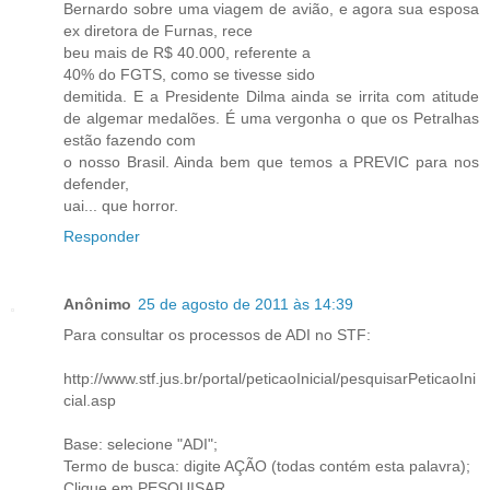
Bernardo sobre uma viagem de avião, e agora sua esposa
ex diretora de Furnas, rece
beu mais de R$ 40.000, referente a
40% do FGTS, como se tivesse sido
demitida. E a Presidente Dilma ainda se irrita com atitude
de algemar medalões. É uma vergonha o que os Petralhas
estão fazendo com
o nosso Brasil. Ainda bem que temos a PREVIC para nos
defender,
uai... que horror.
Responder
Anônimo
25 de agosto de 2011 às 14:39
Para consultar os processos de ADI no STF:
http://www.stf.jus.br/portal/peticaoInicial/pesquisarPeticaoIni
cial.asp
Base: selecione "ADI";
Termo de busca: digite AÇÃO (todas contém esta palavra);
Clique em PESQUISAR.