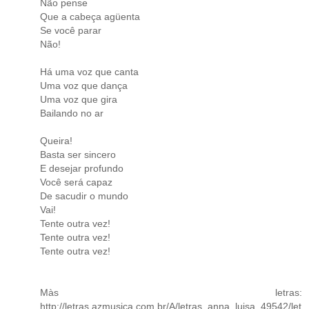
Não pense
Que a cabeça agüenta
Se você parar
Não!
Há uma voz que canta
Uma voz que dança
Uma voz que gira
Bailando no ar
Queira!
Basta ser sincero
E desejar profundo
Você será capaz
De sacudir o mundo
Vai!
Tente outra vez!
Tente outra vez!
Tente outra vez!
Màs letras:
http://letras.azmusica.com.br/A/letras_anna_luisa_49542/let