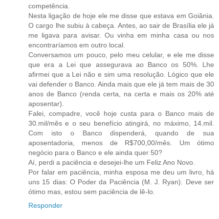
competência.
Nesta ligação de hoje ele me disse que estava em Goiânia.
O cargo lhe subiu à cabeça. Antes, ao sair de Brasília ele já
me ligava para avisar. Ou vinha em minha casa ou nos
encontraríamos em outro local.
Conversamos um pouco, pelo meu celular, e ele me disse
que era a Lei que assegurava ao Banco os 50%. Lhe
afirmei que a Lei não e sim uma resolução. Lógico que ele
vai defender o Banco. Ainda mais que ele já tem mais de 30
anos de Banco (renda certa, na certa e mais os 20% até
aposentar).
Falei, compadre, você hoje custa para o Banco mais de
30.mil/mês e o seu benefício atingirá, no máximo, 14.mil.
Com isto o Banco dispenderá, quando de sua
aposentadoria, menos de R$700,00/mês. Um ótimo
negócio para o Banco e ele ainda quer 50?
Aí, perdi a paciência e desejei-lhe um Feliz Ano Novo.
Por falar em paciência, minha esposa me deu um livro, há
uns 15 dias: O Poder da Paciência (M. J. Ryan). Deve ser
ótimo mas, estou sem paciência de lê-lo.
Responder