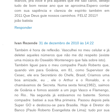
Marcos, pra você e pra aqueles que lhe são caros, desejo
tudo de bom nesse ano que se aproxima.Espero contar
com sua sapiência e clareza de espírito também em
2011.Que Deus guie nossos caminhos. FELIZ 2011!!
joão batista
Responder
Ivan Rezende
31 de dezembro de 2010 às 14:22
Também é hora de reflexão. Vasculhei no meu celular e já
deletei aqueles números que não me diz respeito (existe
uma música do Oswaldo Montenegro que fala sobre isto).
Também liguei para o meu compadre Paulo Roberto que,
quando vim para Goiânia, em 81, como Supervisor de
Cesec, ele era Secretário do Chefe, Brasil; Criamos uma
boa amizade, eu , ele o Arthur e o Ronaldo, e o
chamávamos de Secreta. Numa sexta feira(1982), saimos
de Goiânia e fomos assistir a um jogo Vasco e Flamengo,
no Rio.. Na segunda já estávamos no batente. Somos
compadre: batisei a sua filha primeira. Passou depois pela
Super GO e deslocou-se para Brasilia. Hoje é Diretor do
Banco (Paulo Roberto Evangelista de Lima): tudo por sua