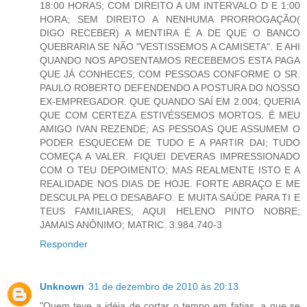
18:00 HORAS; COM DIREITO A UM INTERVALO D E 1:00
HORA; SEM DIREITO A NENHUMA PRORROGAÇÃO(
DIGO RECEBER) A MENTIRA É A DE QUE O BANCO
QUEBRARIA SE NÃO "VESTISSEMOS A CAMISETA". E AHI
QUANDO NOS APOSENTAMOS RECEBEMOS ESTA PAGA
QUE JÁ CONHECES; COM PESSOAS CONFORME O SR.
PAULO ROBERTO DEFENDENDO A POSTURA DO NOSSO
EX-EMPREGADOR. QUE QUANDO SAÍ EM 2.004; QUERIA
QUE COM CERTEZA ESTIVÉSSEMOS MORTOS. É MEU
AMIGO IVAN REZENDE; AS PESSOAS QUE ASSUMEM O
PODER ESQUECEM DE TUDO E A PARTIR DAI; TUDO
COMEÇA A VALER. FIQUEI DEVERAS IMPRESSIONADO
COM O TEU DEPOIMENTO; MAS REALMENTE ISTO E A
REALIDADE NOS DIAS DE HOJE. FORTE ABRAÇO E ME
DESCULPA PELO DESABAFO. E MUITA SAÚDE PARA TI E
TEUS FAMILIARES; AQUI HELENO PINTO NOBRE;
JAMAIS ANÔNIMO; MATRIC. 3.984.740-3
Responder
Unknown
31 de dezembro de 2010 às 20:13
"Quem teve a idéia de cortar o tempo em fatias, a que se