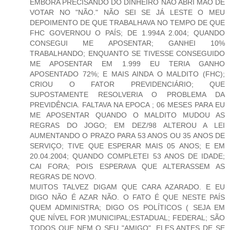
EMBORA PRECISANDO DO DINHEIRO NÃO ABRI MÃO DE
VOTAR NO "NÃO." NÃO SEI SE JÁ LESTE O MEU
DEPOIMENTO DE QUE TRABALHAVA NO TEMPO DE QUE
FHC GOVERNOU O PAÍS; DE 1.994A 2.004; QUANDO
CONSEGUI ME APOSENTAR; GANHEI 10%
TRABALHANDO; ENQUANTO SE TIVESSE CONSEGUIDO
ME APOSENTAR EM 1.999 EU TERIA GANHO
APOSENTADO 72%; E MAIS AINDA O MALDITO (FHC);
CRIOU O FATOR PREVIDENCIÁRIO; QUE
SUPOSTAMENTE RESOLVERIA O PROBLEMA DA
PREVIDÊNCIA. FALTAVA NA EPOCA ; 06 MESES PARA EU
ME APOSENTAR QUANDO O MALDITO MUDOU AS
REGRAS DO JOGO; EM DEZ/98 ALTEROU A LEI
AUMENTANDO O PRAZO PARA 53 ANOS OU 35 ANOS DE
SERVIÇO; TIVE QUE ESPERAR MAIS 05 ANOS; E EM
20.04.2004; QUANDO COMPLETEI 53 ANOS DE IDADE;
CAI FORA; POIS ESPERAVA QUE ALTERASSEM AS
REGRAS DE NOVO.
MUITOS TALVEZ DIGAM QUE CARA AZARADO. E EU
DIGO NÃO É AZAR NÃO. O FATO É QUE NESTE PAÍS
QUEM ADMINISTRA; DIGO OS POLÍTICOS ( SEJA EM
QUE NÍVEL FOR )MUNICIPAL;ESTADUAL; FEDERAL; SÃO
TODOS QUE NEM O SEU "AMIGO". ELES ANTES DE SE