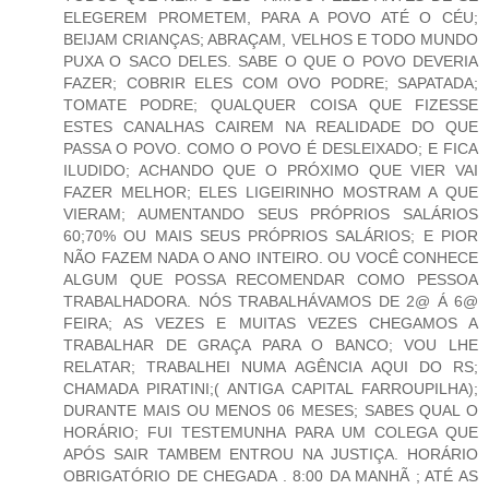
ELEGEREM PROMETEM, PARA A POVO ATÉ O CÉU;
BEIJAM CRIANÇAS; ABRAÇAM, VELHOS E TODO MUNDO
PUXA O SACO DELES. SABE O QUE O POVO DEVERIA
FAZER; COBRIR ELES COM OVO PODRE; SAPATADA;
TOMATE PODRE; QUALQUER COISA QUE FIZESSE
ESTES CANALHAS CAIREM NA REALIDADE DO QUE
PASSA O POVO. COMO O POVO É DESLEIXADO; E FICA
ILUDIDO; ACHANDO QUE O PRÓXIMO QUE VIER VAI
FAZER MELHOR; ELES LIGEIRINHO MOSTRAM A QUE
VIERAM; AUMENTANDO SEUS PRÓPRIOS SALÁRIOS
60;70% OU MAIS SEUS PRÓPRIOS SALÁRIOS; E PIOR
NÃO FAZEM NADA O ANO INTEIRO. OU VOCÊ CONHECE
ALGUM QUE POSSA RECOMENDAR COMO PESSOA
TRABALHADORA. NÓS TRABALHÁVAMOS DE 2@ Á 6@
FEIRA; AS VEZES E MUITAS VEZES CHEGAMOS A
TRABALHAR DE GRAÇA PARA O BANCO; VOU LHE
RELATAR; TRABALHEI NUMA AGÊNCIA AQUI DO RS;
CHAMADA PIRATINI;( ANTIGA CAPITAL FARROUPILHA);
DURANTE MAIS OU MENOS 06 MESES; SABES QUAL O
HORÁRIO; FUI TESTEMUNHA PARA UM COLEGA QUE
APÓS SAIR TAMBEM ENTROU NA JUSTIÇA. HORÁRIO
OBRIGATÓRIO DE CHEGADA . 8:00 DA MANHÃ ; ATÉ AS