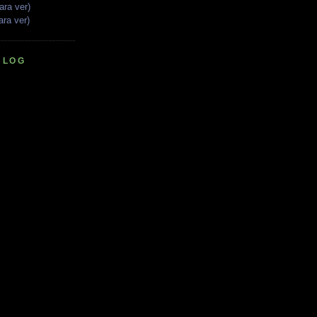
ara ver)
ara ver)
BLOG