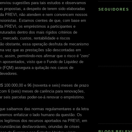
enviou sugestões para tais estudos e observamos
s propostas, a despeito de terem sido elaboradas
SEGUIDORES
o da PREVI, não atendem e nem convencem nossos
nsionistas. Estamos cientes de que, com base em
da PREVI, os empréstimos a participantes e
ruturados dentro dos mais rígidos critérios de
z, mercado, custos, rentabilidade e riscos
Não obstante, essa operação desfruta de mecanismo
 uma vez que as prestações são descontadas em
, assim, permitindo-nos afirmar que o risco é “zero”
 aposentados, visto que o Fundo de Liquidez de
e (FQM) assegura a quitação nos casos de
devedores.
 R$ 100.000,00 e 96 (noventa e seis) meses de prazo
 com 6 (seis) meses de carência para renovações,
ar seis parcelas poder-se-á renovar o empréstimo.
 que saibamos das normas regulamentares e da letra
queremos enfatizar o lado humano da questão. Os
os legítimos dos recursos aportados na PREVI, em
rcunstâncias desfavoráveis, oriundas de crises
BLOGS RELEV