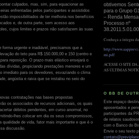
pontar culpados, mas, sim, para equacionar as
obtivemos Sent
ceiras enfrentadas pelos participantes e assistidos
para o Grupo G
stão impossibilitados de ter melhoria nos benefícios
– Renda Mensal 
ncados e, de outra parte, sem acesso aos
Processo nº
es, cujos limites e prazos não satisfazem às suas
38.2011.5.01.00
Conheça a íntegra da
e forma urgente e inadiável, precisamos que a
http://www.aapprevi
evação do teto para R$ 150.000,00 e 150 (centro e
mi.pdf
para reposição. O prazo mais elástico ensejará o
ACESSE O SITE DA
as dívidas, propiciando prestações menores e um
AS ÚLTIMAS NOTÍ
ro imediato para os devedores, esvaziando o clima
ade, angústia e raiva que se instalou no seio do
O BB DE OUT
novas contratações nas bases propostas
Este espaço destin
rão os associados de recursos adicionais, os quais
aposentados e pens
 acertar débitos pendentes, em curso anormal, no
participantes da PR
rmitindo-lhes colocar em dia os seus compromissos,
de relatos saudoso
 qualidade de vida, fator mais importante e que é o
com o Banco do Bras
ssa discussão.
Envie o seu texto p
contato@previplan