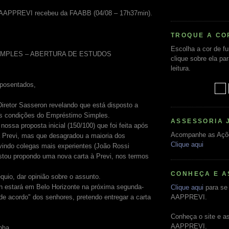
AAPPREVI recebeu da FAABB (04/08 – 17h37min).
TROQUE A CO
Escolha a cor de f
MPLES – ABERTURA DE ESTUDOS
clique sobre ela pa
leitura.
posentados,
Diretor Sasseron revelando que está disposto a
as condições do Empréstimo Simples.
ASSESSORIA 
ossa proposta inicial (150/100) que foi feita após
Acompanhe as Açõ
a Previ, mas que desagradou a maioria dos
Clique aqui
indo colegas mais experientes (João Rossi
estou propondo uma nova carta à Previ, nos termos
CONHEÇA E A
quio, dar opinião sobre o assunto.
n estará em Belo Horizonte na próxima segunda-
Clique aqui
para se 
"de acordo" dos senhores, pretendo entregar a carta
AAPPREVI.
Conheça o site e a
AAPPREVI.
nha