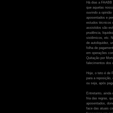
Há dias a FAABB 
que aquelas nossa
ouvindo a opiniã
aposentados e pe
estudos técnicos 
assistidos são est
prudência, liquide
sistêmicos, etc. 
de autoliquidez,
folha de pagamento
em operações com
Quitação por Mort
falecimentos dos 
Hoje, o teto é de
para a reposição,
ou seja, após pag
Entretanto, ainda
fria das regras, 
aposentados, don
face das atuais ci