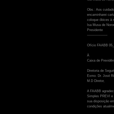
Obs.: Aos cuidad
encaminharei cart
coloque óbices à 
Isa Musa de Noro
Presidente
--------------------
Ofício FAABB 05_
À
Caixa de Previdên
Diretoria de Segur
Exmo. Dr. José R
M.D Diretor,
A FAABB agradece
Simples PREVI e 
sua disposição em
condições atualme