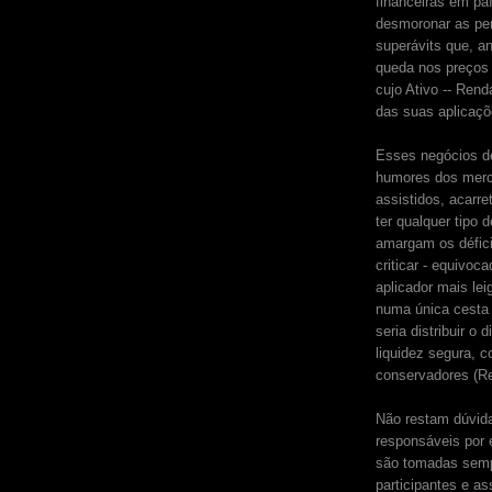
financeiras em pa
desmoronar as per
superávits que, a
queda nos preços
cujo Ativo -- Ren
das suas aplicaçõ
Esses negócios de 
humores dos merc
assistidos, acarr
ter qualquer tipo
amargam os défici
criticar - equivoc
aplicador mais le
numa única cesta 
seria distribuir o
liquidez segura, 
conservadores (Re
Não restam dúvid
responsáveis por 
são tomadas semp
participantes e a