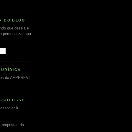
R DO BLOG
undo que deseja e
ra personalizar sua
JURÍDICA
es da AAPPREVI.
SSOCIE-SE
associar à
s propostas da