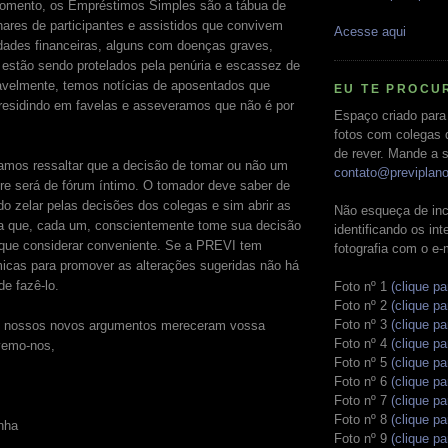
omento, os Empréstimos Simples são a tábua de
hares de participantes e assistidos que convivem
Acesse aqui
ldades financeiras, alguns com doenças graves,
 estão sendo protelados pela penúria e escassez de
avelmente, temos notícias de aposentados que
EU TE PROCU
residindo em favelas e asseveramos que não é por
Espaço criado para
.
fotos com colegas 
de rever. Mande a s
amos ressaltar que a decisão de tomar ou não um
contato@previplan
e será de fórum íntimo. O tomador deve saber de
do zelar pelas decisões dos colegas e sim abrir as
Não esqueça de inc
ra que, cada um, conscientemente tome sua decisão
identificando os in
 que considerar conveniente. Se a PREVI tem
fotografia com o e-
cas para promover as alterações sugeridas não há
de fazê-lo.
Foto nº 1
(clique pa
Foto nº 2
(clique pa
Foto nº 3
(clique pa
e nossos novos argumentos mereceram vossa
Foto nº 4
(clique pa
vemo-nos,
Foto nº 5
(clique pa
Foto nº 6
(clique pa
Foto nº 7
(clique pa
Foto nº 8
(clique pa
nha
Foto nº 9
(clique pa