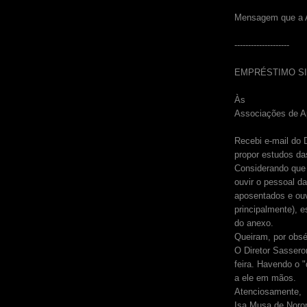
Mensagem que a 
--------------------
EMPRÉSTIMO SI
Às
Associações de A
Recebi e-mail do 
propor estudos d
Considerando que n
ouvir o pessoal d
aposentados e ouv
principalmente), 
do anexo.
Queiram, por obsé
O Diretor Sassero
feira. Havendo o 
a ele em mãos.
Atenciosamente,
Isa Musa de Noro