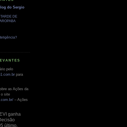
Blog do Sergio
A TARDE DE
GAROPABA
teligência?
LEVANTES
rio pelo
o1.com.br
para
obre as Ações da
o site
.com.br/
– Ações
EVI ganha
Decisão
05 último,