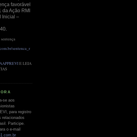
ença favorável
1 da Ação RMI
Inicial –
40.
 sentença
.com.br/sentenca_r
AAPPREVI
E LEIA
CIAS
RORA
a-se aos
ionistas
EVI, para registro
s relacionados
il. Participe.
ara o e-mail
o1.com.br