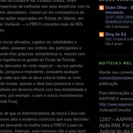
íses da Europa e nos Estados Unidos, viram
spectivas de melhorias nos seus benefícios com os
Outro Olhar - 
ntes abundantes, viraram pó em consequência da
Inocencio
12.07.2026 UM
 as ações negociadas em Bolsas de Valores, em
DOMINGO EM 
das Variáveis --- a PREVI concentra mais de 65%
Há 3 semanas
es.
Blog do Ed
532. O que é a In
riscos elevados, sujeitos as volatilidades e
Há 4 anos
ados, pesaram nos ombros dos participantes e
etando-lhes prejuízos astronômicos e, mesmo sem
 de ingerência na gestão do Fundo de Pensão,
NOTÍCIAS RE
ts derivados de visão negocial – se nos permite
ada, perigosa e imprudente, porquanto qualquer
Mande seu comentá
igo sabe que não se deve colocar todos os ovos
contato@previplan
de moeda, quando o ideal para pulverizar o risco
publicação.
 dinheiro em diversos Ativos com boa rentabilidade e
Para informações s
como, por exemplo, o ouro e outros investimentos
AAPPREVI acesse 
nda Fixa).
http://www.aapprevi
Judiciais/Consulte.
as de que os Administradores da nossa Caixa são
esses atos e estamos convictos que suas decisões
12/07 – AAPPR
re pensando no melhor para a PREVI e para os
Ação RMI. Por 
ssistidos. Ademais, este momento não é para fazer
Judicial do dia 