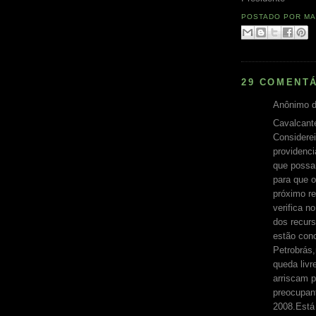
POSTADO POR
MA
29 COMENTÁ
Anônimo d
Cavalcant
Considerei
providenc
que possa
para que o
próximo r
verifica 
dos recur
estão con
Petrobrás
queda livr
arriscam p
preocupant
2008.Está