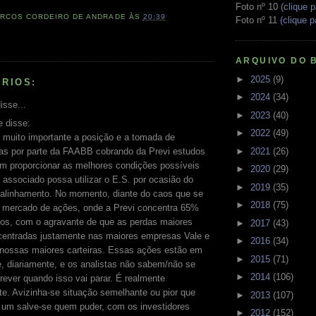
Foto nº 10
(clique p
RCOS CORDEIRO DE ANDRADE
ÀS
20:39
Foto nº 11
(clique p
ARQUIVO DO 
►
2025
(9)
RIOS:
►
2024
(34)
isse...
►
2023
(40)
e disse:
►
2022
(49)
 muito importante a posição e a tomada de
►
2021
(26)
ias por parte da FAABB cobrando da Previ estudos
m proporcionar as melhores condições possíveis
►
2020
(29)
 associado possa utilizar o E.S. por ocasião do
►
2019
(35)
ealinhamento. No momento, diante do caos que se
►
2018
(75)
no mercado de ações, onde a Previ concentra 65%
sos, com o agravante de que as perdas maiores
►
2017
(43)
centradas justamente nas maiores empresas Vale e
►
2016
(34)
,nossas maiores carteiras. Essas ações estão em
►
2015
(71)
e, diariamente, e os analistas não sabem/não se
►
2014
(106)
rever quando isso vai parar. É realmente
e. Avizinha-se situação semelhante ou pior que
►
2013
(107)
 um salve-se quem puder, com os investidores
►
2012
(152)