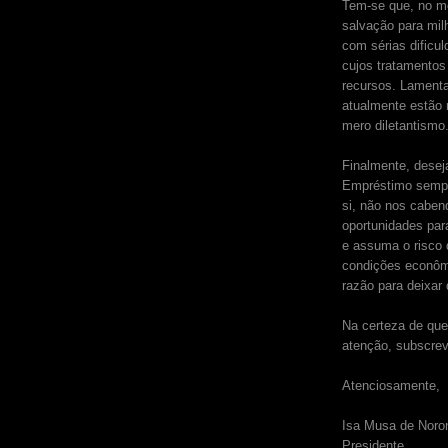
Tem-se que, no m
salvação para mil
com sérias dificu
cujos tratamentos
recursos. Lament
atualmente estão 
mero diletantismo
Finalmente, desej
Empréstimo sempr
si, não nos caben
oportunidades pa
e assuma o risco
condições econômi
razão para deixar 
Na certeza de qu
atenção, subscre
Atenciosamente,
Isa Musa de Noro
Presidente