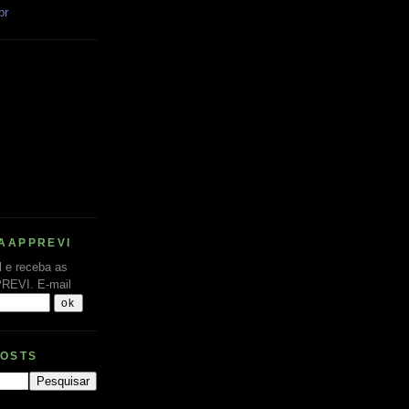
br
AAPPREVI
l e receba as
PREVI.
E-mail
POSTS