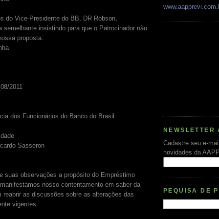
www.aapprevi.com.
os do Vice-Presidente do BB, DR Robson,
a semelhante insistindo para que o Patrocinador não
nossa proposta.
nha
08/2011
cia dos Funcionários do Banco do Brasil
NEWSLETTER 
idade
Cadastre seu e-mai
icardo Sasseron
novidades da AAP
 suas observações a propósito do Empréstimo
manifestamos nosso contentamento em saber da
PEQUISA DE 
 reabrir as discussões sobre as alterações das
nte vigentes.