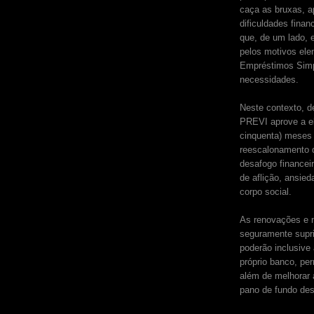
caça as bruxas, a
dificuldades finan
que, de um lado, e
pelos motivos ele
Empréstimos Simpl
necessidades.
Neste contexto, d
PREVI aprove a el
cinquenta) meses 
reescalonamento d
desafogo financei
de aflição, ansied
corpo social.
As renovações e 
seguramente supri
poderão inclusive
próprio banco, pe
além de melhorar a
pano de fundo de