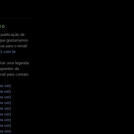
RO
 publicação de
que gostaríamos
ua para o email:
o1.com.br
luir uma legenda
tegrantes da
mail para contato.
ra ver)
ra ver)
ra ver)
ra ver)
ra ver)
ra ver)
ra ver)
ra ver)
ra ver)