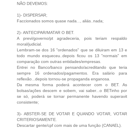
NÃO DEVEMOS:
1)- DISPERSAR;
Faccionados somos quase nada..., aliás..nada;
2)- ANTECIPAR/MATAR O BET.
A previ/governo/pt agradeceria, pois teriam respaldo
moral/judicial.
Lembram-se dos 16 "ordenados" que se diluiram em 13 e
todo mundo esqueceu..depois ficou os 13 "normais" em
comparação com outras entidades/empresas.
Entrei no Banco/banco pensando/acreditando que teria
sempre 16 ordenados/pagamentos. Era salário para
reflexão...depois tornou-se propaganda enganosa.
Da mesma forma poderá acontecer com o BET. As
bolsas/ações descem e sobem, vai saber...o BETinho por
se só, poderá se tornar permanente havendo superavit
consistente;
3)- ABSTER-SE DE VOTAR E QUANDO VOTAR, VOTAR
CRITERIOSAMENTE.
Descartar gente/cpf com mais de uma função (CANAEL).