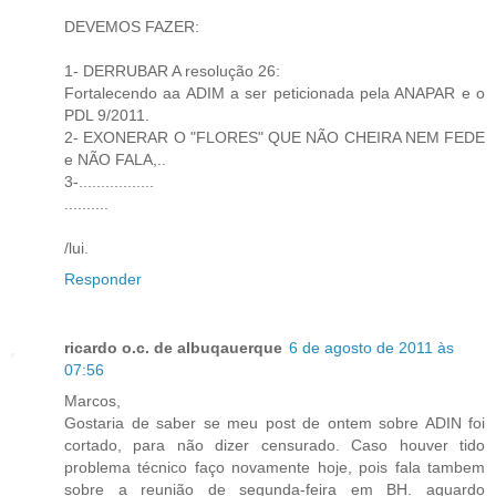
DEVEMOS FAZER:
1- DERRUBAR A resolução 26:
Fortalecendo aa ADIM a ser peticionada pela ANAPAR e o
PDL 9/2011.
2- EXONERAR O "FLORES" QUE NÃO CHEIRA NEM FEDE
e NÃO FALA,..
3-.................
..........
/lui.
Responder
ricardo o.c. de albuqauerque
6 de agosto de 2011 às
07:56
Marcos,
Gostaria de saber se meu post de ontem sobre ADIN foi
cortado, para não dizer censurado. Caso houver tido
problema técnico faço novamente hoje, pois fala tambem
sobre a reunião de segunda-feira em BH. aguardo