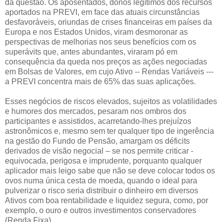
da questão. Os aposentados, donos legítimos dos recursos
aportados na PREVI, em face das atuais circunstâncias
desfavoráveis, oriundas de crises financeiras em países da
Europa e nos Estados Unidos, viram desmoronar as
perspectivas de melhorias nos seus benefícios com os
superávits que, antes abundantes, viraram pó em
consequência da queda nos preços as ações negociadas
em Bolsas de Valores, em cujo Ativo -- Rendas Variáveis ---
a PREVI concentra mais de 65% das suas aplicações.
Esses negócios de riscos elevados, sujeitos as volatilidades
e humores dos mercados, pesaram nos ombros dos
participantes e assistidos, acarretando-lhes prejuízos
astronômicos e, mesmo sem ter qualquer tipo de ingerência
na gestão do Fundo de Pensão, amargam os déficits
derivados de visão negocial – se nos permite criticar -
equivocada, perigosa e imprudente, porquanto qualquer
aplicador mais leigo sabe que não se deve colocar todos os
ovos numa única cesta de moeda, quando o ideal para
pulverizar o risco seria distribuir o dinheiro em diversos
Ativos com boa rentabilidade e liquidez segura, como, por
exemplo, o ouro e outros investimentos conservadores
(Renda Fixa).