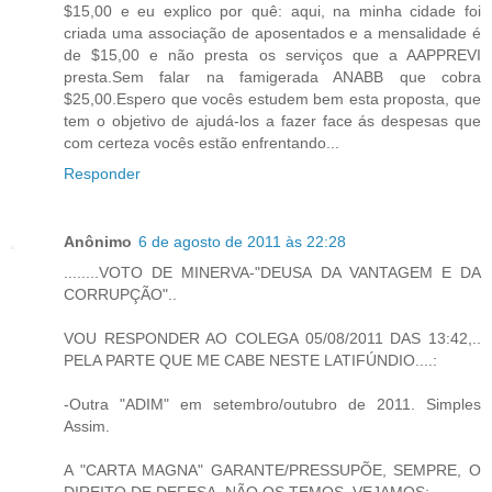
$15,00 e eu explico por quê: aqui, na minha cidade foi
criada uma associação de aposentados e a mensalidade é
de $15,00 e não presta os serviços que a AAPPREVI
presta.Sem falar na famigerada ANABB que cobra
$25,00.Espero que vocês estudem bem esta proposta, que
tem o objetivo de ajudá-los a fazer face ás despesas que
com certeza vocês estão enfrentando...
Responder
Anônimo
6 de agosto de 2011 às 22:28
........VOTO DE MINERVA-"DEUSA DA VANTAGEM E DA
CORRUPÇÃO"..
VOU RESPONDER AO COLEGA 05/08/2011 DAS 13:42,..
PELA PARTE QUE ME CABE NESTE LATIFÚNDIO....:
-Outra "ADIM" em setembro/outubro de 2011. Simples
Assim.
A "CARTA MAGNA" GARANTE/PRESSUPÕE, SEMPRE, O
DIREITO DE DEFESA. NÃO OS TEMOS. VEJAMOS: