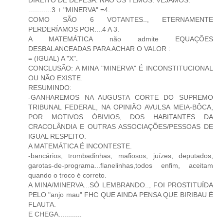
............3 + "MINERVA" =4.
COMO SÃO 6 VOTANTES.., ETERNAMENTE
PERDERÍAMOS POR....4 A 3.
A MATEMÁTICA não admite EQUAÇÕES
DESBALANCEADAS PARA ACHAR O VALOR :
= (IGUAL) A "X".
CONCLUSÃO: A MINA "MINERVA" É INCONSTITUCIONAL
OU NÃO EXISTE.
RESUMINDO:
-GANHAREMOS NA AUGUSTA CORTE DO SUPREMO
TRIBUNAL FEDERAL, NA OPINIÃO AVULSA MEIA-BÔCA,
POR MOTIVOS ÓBIVIOS, DOS HABITANTES DA
CRACOLÂNDIA E OUTRAS ASSOCIAÇÕES/PESSOAS DE
IGUAL RESPEITO.
A MATEMÁTICA É INCONTESTE.
-bancários, trombadinhas, mafiosos, juízes, deputados,
garotas-de-programa...flanelinhas,todos enfim, aceitam
quando o troco é correto.
A MINA/MINERVA...SÓ LEMBRANDO.., FOI PROSTITUÍDA
PELO "anjo mau" FHC QUE AINDA PENSA QUE BIRIBAU É
FLAUTA.
E CHEGA............