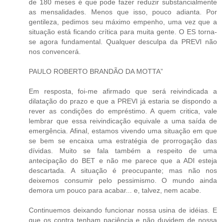
de 180 meses é que pode fazer reduzir substancialmente
as mensalidades. Menos que isso, pouco adianta. Por
gentileza, pedimos seu máximo empenho, uma vez que a
situação está ficando crítica para muita gente. O ES torna-
se agora fundamental. Qualquer desculpa da PREVI não
nos convencerá.
PAULO ROBERTO BRANDÃO DA MOTTA”
Em resposta, foi-me afirmado que será reivindicada a
dilatação do prazo e que a PREVI já estaria se dispondo a
rever as condições do empréstimo. A quem critica, vale
lembrar que essa reivindicação equivale a uma saída de
emergência. Afinal, estamos vivendo uma situação em que
se bem se encaixa uma estratégia de prorrogação das
dívidas. Muito se fala também a respeito de uma
antecipação do BET e não me parece que a ADI esteja
descartada. A situação é preocupante; mas não nos
deixemos consumir pelo pessimismo. O mundo ainda
demora um pouco para acabar... e, talvez, nem acabe.
Continuemos deixando funcionar nossa usina de idéias. E
que os contra tenham paciência e não duvidem de nossa