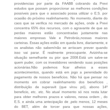
providencias por parte da FAABB cobrando da Previ
estudos que possam proporcionar as melhores condições
possíveis para que o associado possa utilizar o E.S. por
ocasião do próximo realinhamento. No momento, diante do
caos que se verifica no mercado de ações, onde a Previ
concentra 65% dos recursos, com o agravante de que as
perdas maiores estão concentradas justamente nas
maiores empresas Vale e Petrobrás,nossas maiores
carteiras. Essas ações estão em queda livre, diariamente, e
os analistas não sabem/não se arriscam prever quando
isso vai parar. É realmente preocupante. Avizinha-se
situação semelhante ou pior que 2008.Está um salve-se
quem puder, com os investidores vendendo suas posições
acionárias.Não podemos ficar alheios a esses
acontecimentos, quando está em jogo a perenidade do
pagamento de nossos beneficios. Não há que pensar no
momento em cobrar realinhamento dos benefícios ,
distribuição de superavit (que virou pó), abono 14º
beneficio, etc. etc. No atual momento só nos resta lutar
para obter melhores prazos e valores, nessa ordem , do
E.S. e ainda uma antecipação de ,pelo menos, 12 meses
do BET, além de torcer para que nossas ações,