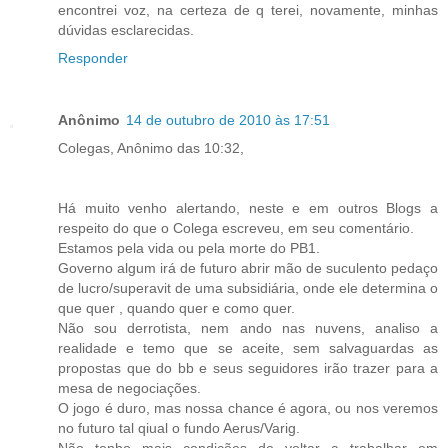
encontrei voz, na certeza de q terei, novamente, minhas
dúvidas esclarecidas.
Responder
Anônimo
14 de outubro de 2010 às 17:51
Colegas, Anônimo das 10:32,
Há muito venho alertando, neste e em outros Blogs a
respeito do que o Colega escreveu, em seu comentário.
Estamos pela vida ou pela morte do PB1.
Governo algum irá de futuro abrir mão de suculento pedaço
de lucro/superavit de uma subsidiária, onde ele determina o
que quer , quando quer e como quer.
Não sou derrotista, nem ando nas nuvens, analiso a
realidade e temo que se aceite, sem salvaguardas as
propostas que do bb e seus seguidores irão trazer para a
mesa de negociações.
O jogo é duro, mas nossa chance é agora, ou nos veremos
no futuro tal qiual o fundo Aerus/Varig.
Não tenho mais condições de voltar a trabalhar em