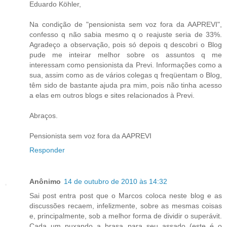
Eduardo Köhler,
Na condição de "pensionista sem voz fora da AAPREVI",
confesso q não sabia mesmo q o reajuste seria de 33%.
Agradeço a observação, pois só depois q descobri o Blog
pude me inteirar melhor sobre os assuntos q me
interessam como pensionista da Previ. Informações como a
sua, assim como as de vários colegas q freqüentam o Blog,
têm sido de bastante ajuda pra mim, pois não tinha acesso
a elas em outros blogs e sites relacionados à Previ.
Abraços.
Pensionista sem voz fora da AAPREVI
Responder
Anônimo
14 de outubro de 2010 às 14:32
Sai post entra post que o Marcos coloca neste blog e as
discussões recaem, infelizmente, sobre as mesmas coisas
e, principalmente, sob a melhor forma de dividir o superávit.
Cada um puxando a brasa para seu assado (este é o