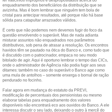
ler vaticínios impróprios e despropositados acerca do
enquadramento dos beneficiários da distribuição que se
avizinha. Mas é bom lembrar que ninguém tem bola de
cristal para antecipar resultados, até porque não há base
sólida para catapultar arrazoados válidos.
É certo que não podemos nem devemos fugir do foco da
questão envolvendo o superávit. Mas de nada adianta
misturar assuntos não enquadrados nos parâmetros
distributivos, sob pena de atrasar a resolução. Os encontros
havidos têm se pautado na ótica do Banco e, como tudo que
é discutido com o patrocinador, empaca no seu modo
bitolado de agir. Aqui é oportuno lembrar o tempo das CICs,
onde o administrador de Agência não podia fugir aos seus
ditames: também no caso do superávit o Banco age como
uma mula de antolhos – somente enxerga o bornal de ração
pendurado no focinho.
Falar agora em mudança do estatuto da PREVI,
modificação de percentuais dos pensionistas ou mesmo
elaborar tabelas para enquadramento dos valores
disponíveis não encontrará eco aos ouvidos do Banco. A ele
interessa discutir o seu lado, deixando o outro à mercê do