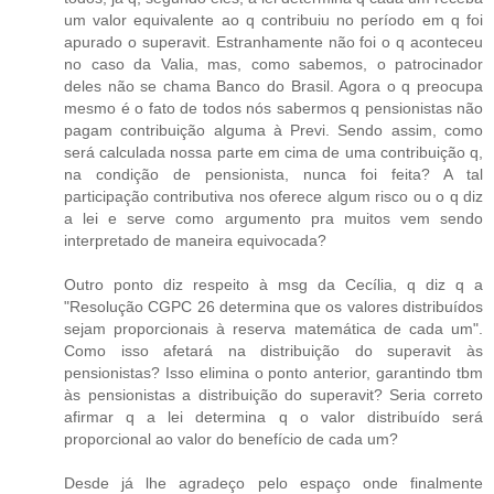
um valor equivalente ao q contribuiu no período em q foi
apurado o superavit. Estranhamente não foi o q aconteceu
no caso da Valia, mas, como sabemos, o patrocinador
deles não se chama Banco do Brasil. Agora o q preocupa
mesmo é o fato de todos nós sabermos q pensionistas não
pagam contribuição alguma à Previ. Sendo assim, como
será calculada nossa parte em cima de uma contribuição q,
na condição de pensionista, nunca foi feita? A tal
participação contributiva nos oferece algum risco ou o q diz
a lei e serve como argumento pra muitos vem sendo
interpretado de maneira equivocada?
Outro ponto diz respeito à msg da Cecília, q diz q a
"Resolução CGPC 26 determina que os valores distribuídos
sejam proporcionais à reserva matemática de cada um".
Como isso afetará na distribuição do superavit às
pensionistas? Isso elimina o ponto anterior, garantindo tbm
às pensionistas a distribuição do superavit? Seria correto
afirmar q a lei determina q o valor distribuído será
proporcional ao valor do benefício de cada um?
Desde já lhe agradeço pelo espaço onde finalmente