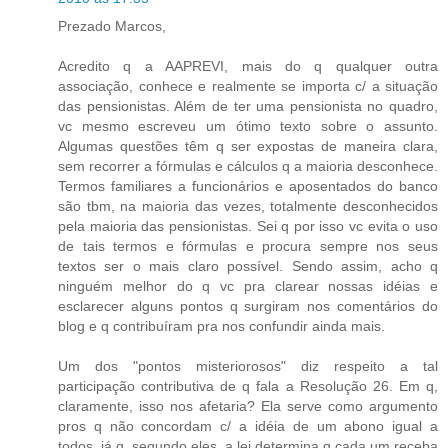
Prezado Marcos,
Acredito q a AAPREVI, mais do q qualquer outra
associação, conhece e realmente se importa c/ a situação
das pensionistas. Além de ter uma pensionista no quadro,
vc mesmo escreveu um ótimo texto sobre o assunto.
Algumas questões têm q ser expostas de maneira clara,
sem recorrer a fórmulas e cálculos q a maioria desconhece.
Termos familiares a funcionários e aposentados do banco
são tbm, na maioria das vezes, totalmente desconhecidos
pela maioria das pensionistas. Sei q por isso vc evita o uso
de tais termos e fórmulas e procura sempre nos seus
textos ser o mais claro possível. Sendo assim, acho q
ninguém melhor do q vc pra clarear nossas idéias e
esclarecer alguns pontos q surgiram nos comentários do
blog e q contribuíram pra nos confundir ainda mais.
Um dos "pontos misteriorosos" diz respeito a tal
participação contributiva de q fala a Resolução 26. Em q,
claramente, isso nos afetaria? Ela serve como argumento
pros q não concordam c/ a idéia de um abono igual a
todos, já q, segundo eles, a lei determina q cada um receba