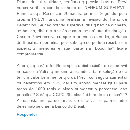
Diante de tal realidade, reafirmo q pensionistas da Previ
nunca verão a cor do dinheiro de NENHUM SUPERAVIT.
Primeiro pq a Resolução 26 não irá permitir. Segundo, pq a
própria PREVI nunca irá realizar a revisão do Plano de
Benefícios. Se não houver superavit, dirá q não há dinheiro,
se houver, dirá q a revisão comprometerá sua distribuição.
Caso a Previ resolva cumprir a promessa um dia, o Banco
do Brasil não permitirá, pois sabe q isso poderá resultar em
superavits menores e sua parte na "boquinha" ficará
comprometida.
Agora, pq será q foi tão simples a distribuição do superávit
no caso da Valia, q mesmo aplicando a tal resolução e de
ter um valor bem menor q o da Previ, conseguiu aumentar
os benefícios em 25%, dar um abono mensal igual para
todos de 1000 reais e ainda aumentar o percentual das
pensões? Será q a CGPC 26 deles é diferente da nossa???
A resposta me parece mais do q óbvia: o patrocinador
deles não se chama Banco do Brasil.
Responder