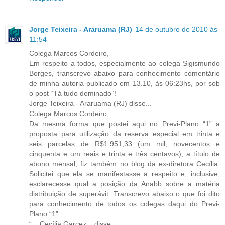
Jorge Teixeira - Araruama (RJ)
14 de outubro de 2010 às
11:54
Colega Marcos Cordeiro,
Em respeito a todos, especialmente ao colega Sigismundo
Borges, transcrevo abaixo para conhecimento comentário
de minha autoria publicado em 13.10, às 06:23hs, por sob
o post “Tá tudo dominado”!
Jorge Teixeira - Araruama (RJ) disse...
Colega Marcos Cordeiro,
Da mesma forma que postei aqui no Previ-Plano “1” a
proposta para utilização da reserva especial em trinta e
seis parcelas de R$1.951,33 (um mil, novecentos e
cinquenta e um reais e trinta e três centavos), a título de
abono mensal, fiz também no blog da ex-diretora Cecília.
Solicitei que ela se manifestasse a respeito e, inclusive,
esclarecesse qual a posição da Anabb sobre a matéria
distribuição de superávit. Transcrevo abaixo o que foi dito
para conhecimento de todos os colegas daqui do Previ-
Plano “1”.
“ :: Cecília Garcez :: disse...