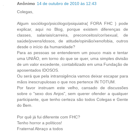
Anônimo
14 de outubro de 2010 às 12:43
Colegas,
Algum sociólogo/psicólogo/psiquiatra( FORA FHC ) pode
explicar, aqui no Blog, porque existem diferenças de
classes, salariais/carreira, preconceitos/cor/sexual, de
saúde/jovens/idosos, de atitude/opinião/xenofobia, outros
desde o início da humanidade?
Para as pessoas se entenderem um pouco mais e tentar
uma UNIÂO, em torno do que se quer, uma simples divisão
de um valor excedente, contabilizado em uma Fundação de
aposentados IDOSOS.
Ou será que pela intransigência vamos deixar escapar para
mãos inescrupulosas o que nos pertence IN TOTUM.
Por favor instruam este velho, cansado de discussões
sobre o "sexo dos Anjos", sem querer ofender a qualquer
participante, que tenho certeza são todos Colegas e Gente
do Bem.
Por quê já fui diferente com FHC?
Tenho horror a políticos!
Fraternal Abraço a todos