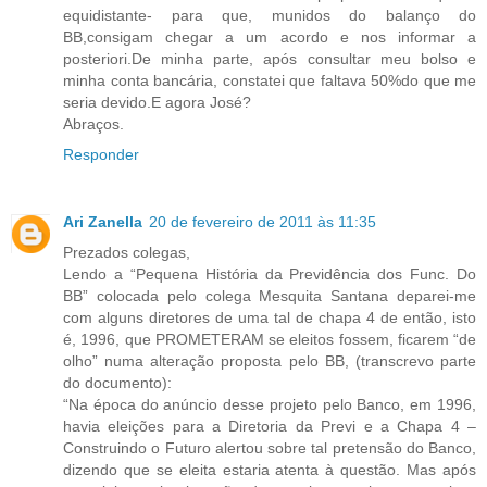
equidistante- para que, munidos do balanço do
BB,consigam chegar a um acordo e nos informar a
posteriori.De minha parte, após consultar meu bolso e
minha conta bancária, constatei que faltava 50%do que me
seria devido.E agora José?
Abraços.
Responder
Ari Zanella
20 de fevereiro de 2011 às 11:35
Prezados colegas,
Lendo a “Pequena História da Previdência dos Func. Do
BB” colocada pelo colega Mesquita Santana deparei-me
com alguns diretores de uma tal de chapa 4 de então, isto
é, 1996, que PROMETERAM se eleitos fossem, ficarem “de
olho” numa alteração proposta pelo BB, (transcrevo parte
do documento):
“Na época do anúncio desse projeto pelo Banco, em 1996,
havia eleições para a Diretoria da Previ e a Chapa 4 –
Construindo o Futuro alertou sobre tal pretensão do Banco,
dizendo que se eleita estaria atenta à questão. Mas após