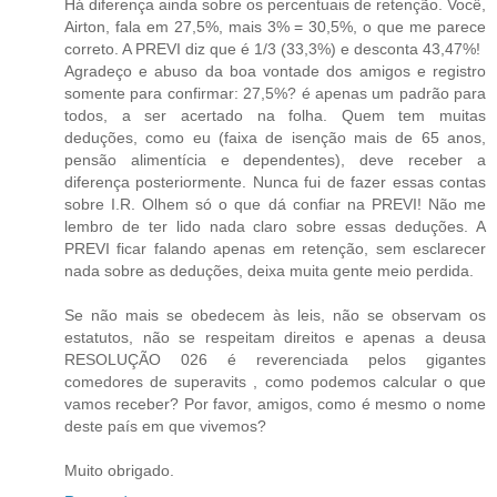
Há diferença ainda sobre os percentuais de retenção. Você,
Airton, fala em 27,5%, mais 3% = 30,5%, o que me parece
correto. A PREVI diz que é 1/3 (33,3%) e desconta 43,47%!
Agradeço e abuso da boa vontade dos amigos e registro
somente para confirmar: 27,5%? é apenas um padrão para
todos, a ser acertado na folha. Quem tem muitas
deduções, como eu (faixa de isenção mais de 65 anos,
pensão alimentícia e dependentes), deve receber a
diferença posteriormente. Nunca fui de fazer essas contas
sobre I.R. Olhem só o que dá confiar na PREVI! Não me
lembro de ter lido nada claro sobre essas deduções. A
PREVI ficar falando apenas em retenção, sem esclarecer
nada sobre as deduções, deixa muita gente meio perdida.
Se não mais se obedecem às leis, não se observam os
estatutos, não se respeitam direitos e apenas a deusa
RESOLUÇÃO 026 é reverenciada pelos gigantes
comedores de superavits , como podemos calcular o que
vamos receber? Por favor, amigos, como é mesmo o nome
deste país em que vivemos?
Muito obrigado.