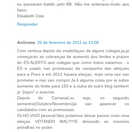
eu passaram batido pelo BB. Não me antenava muito aos
fatos.
Elisabeth Oste
Responder
Anônimo
20 de fevereiro de 2011 às 13:06
Com certeza depois da insatisfaçao de alguns colegas,ja,ja
começarao as cobranças de aumento dos limites e prazos
do ES.ALERTO aos colegas que como todos sabemos , o
ES e usado nas promessas de campanha das eleiçoes
para a Previ e em 2012 havera eleiçao, mais uma vez vao
prometer e nao vao cumprir.Ja li alguma coisa por ai sobre
aumento do limite para 150 e a outra do outro blog tambem
ja "jogou" o assunto.
Depois do Carnaval,ou seja, no segundo
semestre(Outubro/Novembro)ja vao aparecer os
candidatos com as promessas.
OLHO VIVO pessoal.Nao podemos deixar passar mais uma
eleiçao VOTANDO MAL!!!!!!E deixando os mesmos
petralhas no poder.