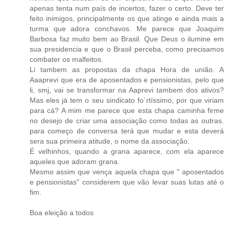
apenas tenta num país de incertos, fazer o certo. Deve ter
feito inimigos, principalmente os que atinge e ainda mais a
turma que adora conchavos. Me parece que Joaquim
Barbosa faz muito bem ao Brasil. Que Deus o ilumine em
sua presidencia e que o Brasil perceba, como precisamos
combater os malfeitos.
Li tambem as propostas da chapa Hora de união. A
Aaaprevi que era de aposentados e pensionistas, pelo que
li, smj, vai se transformar na Aaprevi tambem dos ativos?
Mas eles já tem o seu sindicato fo´rtíssimo, por que viriam
para cá? A mim me parece que esta chapa caminha firme
no desejo de criar uma associação como todas as outras.
para começo de conversa terá que mudar e esta deverá
sera sua primeira atitude, o nome da associação.
É velhinhos, quando a grana aparece, com ela aparece
aqueles que adoram grana.
Mesmo assim que vença aquela chapa que " aposentados
e pensionistas" considerem que vão levar suas lutas até o
fim.
Boa eleição a todos