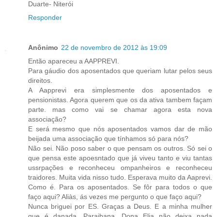
Duarte- Niterói
Responder
Anônimo
22 de novembro de 2012 às 19:09
Então apareceu a AAPPREVI.
Para gáudio dos aposentados que queriam lutar pelos seus
direitos.
A Aapprevi era simplesmente dos aposentados e
pensionistas. Agora querem que os da ativa tambem façam
parte. mas como vai se chamar agora esta nova
associação?
E será mesmo que nós aposentados vamos dar de mão
beijada uma associação que tínhamos só para nós?
Não sei. Não poso saber o que pensam os outros. Só sei o
que pensa este apoesntado que já viveu tanto e viu tantas
ussrpações e reconheceu ompanheiros e reconheceu
traidores. Muita vida nisso tudo. Esperava muito da Aaprevi.
Como é. Para os aposentados. Se fôr para todos o que
faço aqui? Aliàs, ás vezes me pergunto o que faço aqui?
Nunca briguei por ES. Graças a Deus. E a minha mulher
que é danada. Paraibana. Dona Elia não deixa nada