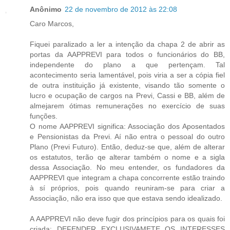
Anônimo
22 de novembro de 2012 às 22:08
Caro Marcos,
Fiquei paralizado a ler a intenção da chapa 2 de abrir as
portas da AAPPREVI para todos o funcionários do BB,
independente do plano a que pertençam. Tal
acontecimento seria lamentável, pois viria a ser a cópia fiel
de outra instituição já existente, visando tão somente o
lucro e ocupação de cargos na Previ, Cassi e BB, além de
almejarem ótimas remunerações no exercício de suas
funções.
O nome AAPPREVI significa: Associação dos Aposentados
e Pensionistas da Previ. Aí não entra o pessoal do outro
Plano (Previ Futuro). Então, deduz-se que, além de alterar
os estatutos, terão qe alterar também o nome e a sigla
dessa Associação. No meu entender, os fundadores da
AAPPREVI que integram a chapa concorrente estão traindo
à sí próprios, pois quando reuniram-se para criar a
Associação, não era isso que que estava sendo idealizado.
A AAPPREVI não deve fugir dos princípios para os quais foi
criada: DEFENDER EXCLUSIVAMETE OS INTERESSES