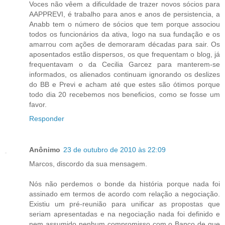
Voces não vêem a dificuldade de trazer novos sócios para
AAPPREVI, é trabalho para anos e anos de persistencia, a
Anabb tem o número de sócios que tem porque associou
todos os funcionários da ativa, logo na sua fundação e os
amarrou com ações de demoraram décadas para sair. Os
aposentados estão dispersos, os que frequentam o blog, já
frequentavam o da Cecilia Garcez para manterem-se
informados, os alienados continuam ignorando os deslizes
do BB e Previ e acham até que estes são ótimos porque
todo dia 20 recebemos nos beneficios, como se fosse um
favor.
Responder
Anônimo
23 de outubro de 2010 às 22:09
Marcos, discordo da sua mensagem.
Nós não perdemos o bonde da história porque nada foi
assinado em termos de acordo com relação a negociação.
Existiu um pré-reunião para unificar as propostas que
seriam apresentadas e na negociação nada foi definido e
nem assumido nenhum compromisso com o Banco de que