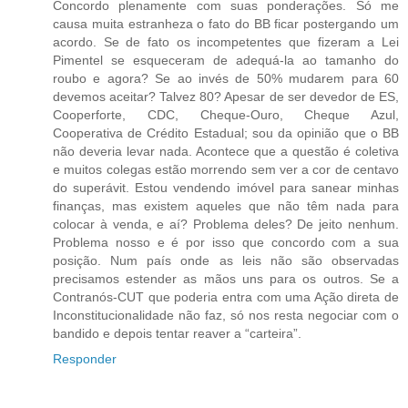
Concordo plenamente com suas ponderações. Só me
causa muita estranheza o fato do BB ficar postergando um
acordo. Se de fato os incompetentes que fizeram a Lei
Pimentel se esqueceram de adequá-la ao tamanho do
roubo e agora? Se ao invés de 50% mudarem para 60
devemos aceitar? Talvez 80? Apesar de ser devedor de ES,
Cooperforte, CDC, Cheque-Ouro, Cheque Azul,
Cooperativa de Crédito Estadual; sou da opinião que o BB
não deveria levar nada. Acontece que a questão é coletiva
e muitos colegas estão morrendo sem ver a cor de centavo
do superávit. Estou vendendo imóvel para sanear minhas
finanças, mas existem aqueles que não têm nada para
colocar à venda, e aí? Problema deles? De jeito nenhum.
Problema nosso e é por isso que concordo com a sua
posição. Num país onde as leis não são observadas
precisamos estender as mãos uns para os outros. Se a
Contranós-CUT que poderia entra com uma Ação direta de
Inconstitucionalidade não faz, só nos resta negociar com o
bandido e depois tentar reaver a “carteira”.
Responder