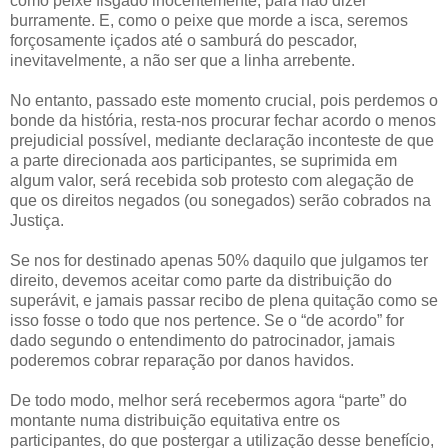
como peixe fisgado inocentemente, para não dizer
burramente. E, como o peixe que morde a isca, seremos
forçosamente içados até o samburá do pescador,
inevitavelmente, a não ser que a linha arrebente.
No entanto, passado este momento crucial, pois perdemos o
bonde da história, resta-nos procurar fechar acordo o menos
prejudicial possível, mediante declaração inconteste de que
a parte direcionada aos participantes, se suprimida em
algum valor, será recebida sob protesto com alegação de
que os direitos negados (ou sonegados) serão cobrados na
Justiça.
Se nos for destinado apenas 50% daquilo que julgamos ter
direito, devemos aceitar como parte da distribuição do
superávit, e jamais passar recibo de plena quitação como se
isso fosse o todo que nos pertence. Se o “de acordo” for
dado segundo o entendimento do patrocinador, jamais
poderemos cobrar reparação por danos havidos.
De todo modo, melhor será recebermos agora “parte” do
montante numa distribuição equitativa entre os
participantes, do que postergar a utilização desse benefício,