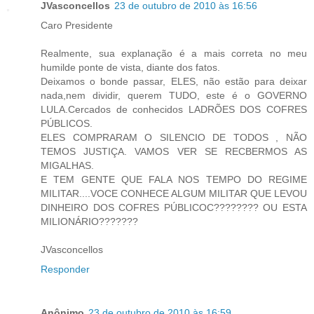
JVasconcellos
23 de outubro de 2010 às 16:56
Caro Presidente
Realmente, sua explanação é a mais correta no meu
humilde ponte de vista, diante dos fatos.
Deixamos o bonde passar, ELES, não estão para deixar
nada,nem dividir, querem TUDO, este é o GOVERNO
LULA.Cercados de conhecidos LADRÕES DOS COFRES
PÚBLICOS.
ELES COMPRARAM O SILENCIO DE TODOS , NÃO
TEMOS JUSTIÇA. VAMOS VER SE RECBERMOS AS
MIGALHAS.
E TEM GENTE QUE FALA NOS TEMPO DO REGIME
MILITAR....VOCE CONHECE ALGUM MILITAR QUE LEVOU
DINHEIRO DOS COFRES PÚBLICOC???????? OU ESTA
MILIONÁRIO???????
JVasconcellos
Responder
Anônimo
23 de outubro de 2010 às 16:59