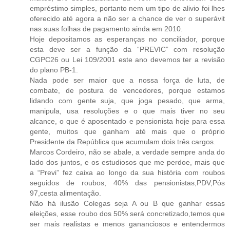
empréstimo simples, portanto nem um tipo de alivio foi lhes
oferecido até agora a não ser a chance de ver o superávit
nas suas folhas de pagamento ainda em 2010.
Hoje depositamos as esperanças no conciliador, porque
esta deve ser a função da “PREVIC” com resolução
CGPC26 ou Lei 109/2001 este ano devemos ter a revisão
do plano PB-1.
Nada pode ser maior que a nossa força de luta, de
combate, de postura de vencedores, porque estamos
lidando com gente suja, que joga pesado, que arma,
manipula, usa resoluções e o que mais tiver no seu
alcance, o que é aposentado e pensionista hoje para essa
gente, muitos que ganham até mais que o próprio
Presidente da República que acumulam dois três cargos.
Marcos Cordeiro, não se abale, a verdade sempre anda do
lado dos juntos, e os estudiosos que me perdoe, mais que
a “Previ” fez caixa ao longo da sua história com roubos
seguidos de roubos, 40% das pensionistas,PDV,Pós
97,cesta alimentação.
Não há ilusão Colegas seja A ou B que ganhar essas
eleições, esse roubo dos 50% será concretizado,temos que
ser mais realistas e menos gananciosos e entendermos