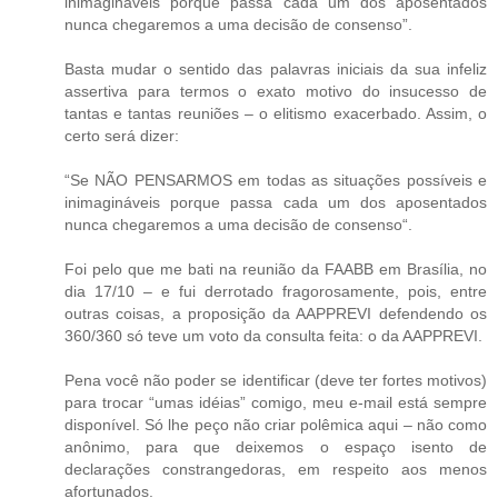
inimagináveis porque passa cada um dos aposentados
nunca chegaremos a uma decisão de consenso”.
Basta mudar o sentido das palavras iniciais da sua infeliz
assertiva para termos o exato motivo do insucesso de
tantas e tantas reuniões – o elitismo exacerbado. Assim, o
certo será dizer:
“Se NÃO PENSARMOS em todas as situações possíveis e
inimagináveis porque passa cada um dos aposentados
nunca chegaremos a uma decisão de consenso“.
Foi pelo que me bati na reunião da FAABB em Brasília, no
dia 17/10 – e fui derrotado fragorosamente, pois, entre
outras coisas, a proposição da AAPPREVI defendendo os
360/360 só teve um voto da consulta feita: o da AAPPREVI.
Pena você não poder se identificar (deve ter fortes motivos)
para trocar “umas idéias” comigo, meu e-mail está sempre
disponível. Só lhe peço não criar polêmica aqui – não como
anônimo, para que deixemos o espaço isento de
declarações constrangedoras, em respeito aos menos
afortunados.