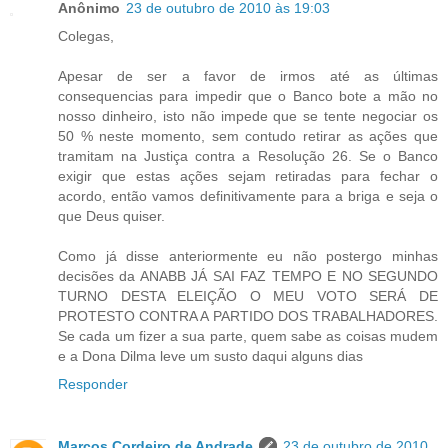
Anônimo
23 de outubro de 2010 às 19:03
Colegas,
Apesar de ser a favor de irmos até as últimas
consequencias para impedir que o Banco bote a mão no
nosso dinheiro, isto não impede que se tente negociar os
50 % neste momento, sem contudo retirar as ações que
tramitam na Justiça contra a Resolução 26. Se o Banco
exigir que estas ações sejam retiradas para fechar o
acordo, então vamos definitivamente para a briga e seja o
que Deus quiser.
Como já disse anteriormente eu não postergo minhas
decisões da ANABB JÁ SAI FAZ TEMPO E NO SEGUNDO
TURNO DESTA ELEIÇÃO O MEU VOTO SERÁ DE
PROTESTO CONTRA A PARTIDO DOS TRABALHADORES.
Se cada um fizer a sua parte, quem sabe as coisas mudem
e a Dona Dilma leve um susto daqui alguns dias
Responder
Marcos Cordeiro de Andrade
23 de outubro de 2010