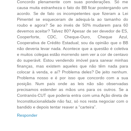
Concordo plenamente com suas ponderações. Só me
causa muita estranheza o fato do BB ficar postergando um
acordo. Se de fato os incompetentes que fizeram a Lei
Pimentel se esqueceram de adequá-la ao tamanho do
roubo e agora? Se ao invés de 50% mudarem para 60
devemos aceitar? Talvez 80? Apesar de ser devedor de ES,
Cooperforte, CDC, Cheque-Ouro, Cheque Azul,
Cooperativa de Crédito Estadual; sou da opinião que o BB
não deveria levar nada. Acontece que a questão é coletiva
e muitos colegas estão morrendo sem ver a cor de centavo
do superávit. Estou vendendo imóvel para sanear minhas
finanças, mas existem aqueles que não têm nada para
colocar à venda, e aí? Problema deles? De jeito nenhum.
Problema nosso e é por isso que concordo com a sua
posição. Num país onde as leis não são observadas
precisamos estender as mãos uns para os outros. Se a
Contranós-CUT que poderia entra com uma Ação direta de
Inconstitucionalidade não faz, só nos resta negociar com o
bandido e depois tentar reaver a “carteira”.
Responder