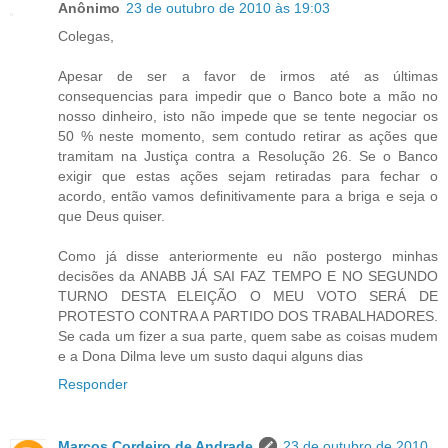
Anônimo
23 de outubro de 2010 às 19:03
Colegas,
Apesar de ser a favor de irmos até as últimas
consequencias para impedir que o Banco bote a mão no
nosso dinheiro, isto não impede que se tente negociar os
50 % neste momento, sem contudo retirar as ações que
tramitam na Justiça contra a Resolução 26. Se o Banco
exigir que estas ações sejam retiradas para fechar o
acordo, então vamos definitivamente para a briga e seja o
que Deus quiser.
Como já disse anteriormente eu não postergo minhas
decisões da ANABB JÁ SAI FAZ TEMPO E NO SEGUNDO
TURNO DESTA ELEIÇÃO O MEU VOTO SERÁ DE
PROTESTO CONTRA A PARTIDO DOS TRABALHADORES.
Se cada um fizer a sua parte, quem sabe as coisas mudem
e a Dona Dilma leve um susto daqui alguns dias
Responder
Marcos Cordeiro de Andrade
23 de outubro de 2010