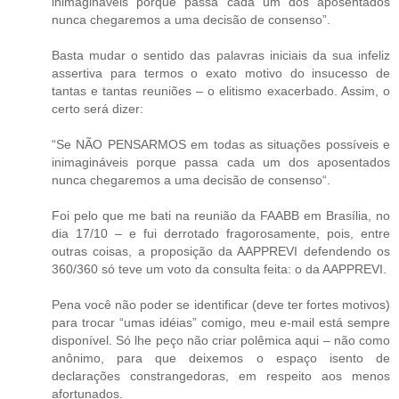
inimagináveis porque passa cada um dos aposentados
nunca chegaremos a uma decisão de consenso”.
Basta mudar o sentido das palavras iniciais da sua infeliz
assertiva para termos o exato motivo do insucesso de
tantas e tantas reuniões – o elitismo exacerbado. Assim, o
certo será dizer:
“Se NÃO PENSARMOS em todas as situações possíveis e
inimagináveis porque passa cada um dos aposentados
nunca chegaremos a uma decisão de consenso“.
Foi pelo que me bati na reunião da FAABB em Brasília, no
dia 17/10 – e fui derrotado fragorosamente, pois, entre
outras coisas, a proposição da AAPPREVI defendendo os
360/360 só teve um voto da consulta feita: o da AAPPREVI.
Pena você não poder se identificar (deve ter fortes motivos)
para trocar “umas idéias” comigo, meu e-mail está sempre
disponível. Só lhe peço não criar polêmica aqui – não como
anônimo, para que deixemos o espaço isento de
declarações constrangedoras, em respeito aos menos
afortunados.