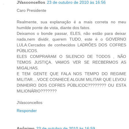
JVasconcellos
23 de outubro de 2010 às 16:56
Caro Presidente
Realmente, sua explanação é a mais correta no meu
humilde ponte de vista, diante dos fatos.
Deixamos o bonde passar, ELES, não estão para deixar
nada,nem dividir, querem TUDO, este é o GOVERNO
LULA.Cercados de conhecidos LADRÕES DOS COFRES
PÚBLICOS.
ELES COMPRARAM O SILENCIO DE TODOS , NÃO
TEMOS JUSTIÇA. VAMOS VER SE RECBERMOS AS
MIGALHAS.
E TEM GENTE QUE FALA NOS TEMPO DO REGIME
MILITAR....VOCE CONHECE ALGUM MILITAR QUE LEVOU
DINHEIRO DOS COFRES PÚBLICOC???????? OU ESTA
MILIONÁRIO???????
JVasconcellos
Responder
Anônimo
23 de outubro de 2010 às 16:59