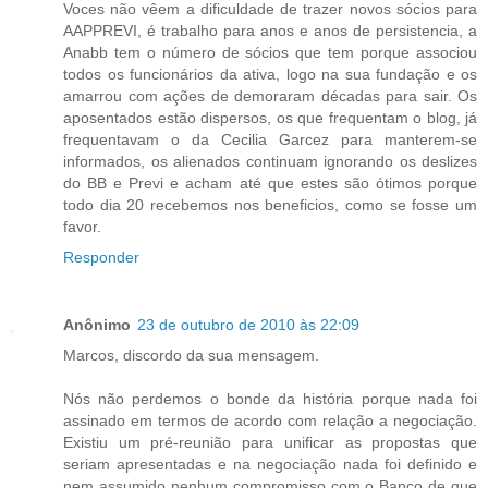
Voces não vêem a dificuldade de trazer novos sócios para
AAPPREVI, é trabalho para anos e anos de persistencia, a
Anabb tem o número de sócios que tem porque associou
todos os funcionários da ativa, logo na sua fundação e os
amarrou com ações de demoraram décadas para sair. Os
aposentados estão dispersos, os que frequentam o blog, já
frequentavam o da Cecilia Garcez para manterem-se
informados, os alienados continuam ignorando os deslizes
do BB e Previ e acham até que estes são ótimos porque
todo dia 20 recebemos nos beneficios, como se fosse um
favor.
Responder
Anônimo
23 de outubro de 2010 às 22:09
Marcos, discordo da sua mensagem.
Nós não perdemos o bonde da história porque nada foi
assinado em termos de acordo com relação a negociação.
Existiu um pré-reunião para unificar as propostas que
seriam apresentadas e na negociação nada foi definido e
nem assumido nenhum compromisso com o Banco de que