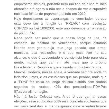
empréstimo simples, portanto nem um tipo de alivio foi lhes
oferecido até agora a não ser a chance de ver o superávit
nas suas folhas de pagamento ainda em 2010.
Hoje depositamos as esperanças no conciliador, porque
esta deve ser a função da “PREVIC” com resolução
CGPC26 ou Lei 109/2001 este ano devemos ter a revisão
do plano PB-1.
Nada pode ser maior que a nossa força de luta, de
combate, de postura de vencedores, porque estamos
lidando com gente suja, que joga pesado, que arma,
manipula, usa resoluções e o que mais tiver no seu
alcance, o que é aposentado e pensionista hoje para essa
gente, muitos que ganham até mais que o próprio
Presidente da República que acumulam dois três cargos.
Marcos Cordeiro, não se abale, a verdade sempre anda do
lado dos juntos, e os estudiosos que me perdoe, mais que
a “Previ” fez caixa ao longo da sua história com roubos
seguidos de roubos, 40% das pensionistas,PDV,Pós
97,cesta alimentação.
Não há ilusão Colegas seja A ou B que ganhar essas
eleições, esse roubo dos 50% será concretizado,temos que
ser mais realistas e menos gananciosos e entendermos