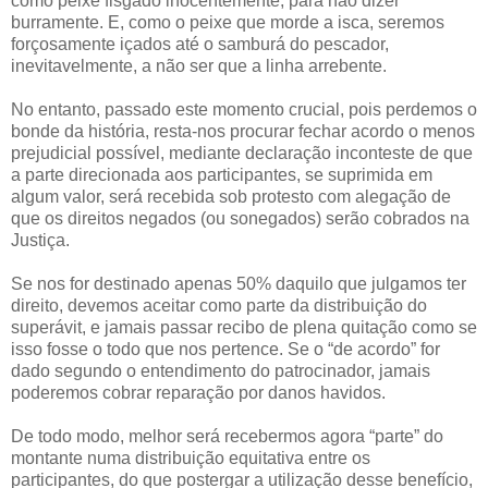
como peixe fisgado inocentemente, para não dizer
burramente. E, como o peixe que morde a isca, seremos
forçosamente içados até o samburá do pescador,
inevitavelmente, a não ser que a linha arrebente.
No entanto, passado este momento crucial, pois perdemos o
bonde da história, resta-nos procurar fechar acordo o menos
prejudicial possível, mediante declaração inconteste de que
a parte direcionada aos participantes, se suprimida em
algum valor, será recebida sob protesto com alegação de
que os direitos negados (ou sonegados) serão cobrados na
Justiça.
Se nos for destinado apenas 50% daquilo que julgamos ter
direito, devemos aceitar como parte da distribuição do
superávit, e jamais passar recibo de plena quitação como se
isso fosse o todo que nos pertence. Se o “de acordo” for
dado segundo o entendimento do patrocinador, jamais
poderemos cobrar reparação por danos havidos.
De todo modo, melhor será recebermos agora “parte” do
montante numa distribuição equitativa entre os
participantes, do que postergar a utilização desse benefício,