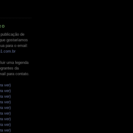
RO
 publicação de
que gostaríamos
ua para o email:
o1.com.br
luir uma legenda
tegrantes da
mail para contato.
ra ver)
ra ver)
ra ver)
ra ver)
ra ver)
ra ver)
ra ver)
ra ver)
ra ver)