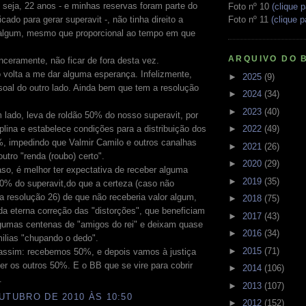
 seja, 22 anos - e minhas reservas foram parte do
Foto nº 10
(clique p
Foto nº 11
(clique p
icado para gerar superavit -, não tinha direito a
 algum, mesmo que proporcional ao tempo em que
ARQUIVO DO 
nceramente, não ficar de fora desta vez.
 volta a me dar alguma esperança. Infelizmente,
►
2025
(9)
oal do outro lado. Ainda bem que tem a resolução
►
2024
(34)
►
2023
(40)
 lado, leva de roldão 50% do nosso superavit, por
►
2022
(49)
iplina e estabelece condições para a distribuição dos
%, impedindo que Valmir Camilo e outros canalhas
►
2021
(26)
utro "renda (roubo) certo".
►
2020
(29)
so, é melhor ter expectativa de receber alguma
►
2019
(35)
0% do superavit,do que a certeza (caso não
 resolução 26) de que não receberia valor algum,
►
2018
(75)
da eterna correção das "distorções", que beneficiam
►
2017
(43)
gumas centenas de "amigos do rei" e deixam quase
►
2016
(34)
ilias "chupando o dedo".
►
2015
(71)
ssim: recebemos 50%, e depois vamos à justiça
er os outros 50%. E o BB que se vire para cobrir
►
2014
(106)
.
►
2013
(107)
UTUBRO DE 2010 ÀS 10:50
►
2012
(152)