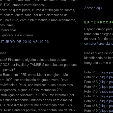
EITOS, embora estratificados.
Acesse aqui
alve-se quem puder, é uma distribuição de sobras,
m poderá, quem sabe, ser uma distribuição de
, no futuro, com o bb metendo a mão ilegalmente,
EU TE PROCU
os livre!
Espaço criado para
 montanhas!
fotos com colegas 
a ignorância é o inferno
de rever. Mande a s
UTUBRO DE 2010 ÀS 10:03
contato@previplan
Não esqueça de inc
isse...
identificando os in
gado! Finalmente alguém coloca o fato de que
fotografia com o e-
OS por invalidez TAMBÉM contribuiram para que
uperavit !
Foto nº 1
(clique pa
o Banco em 1975, como Menor-estagiário. Me
Foto nº 2
(clique pa
em 1999, por cardiopatia de grau severo. Devo
Foto nº 3
(clique pa
revivência a Deus, aos médicos e aos caríssimos
Foto nº 4
(clique pa
brigatórios, alguns a Cassi reembolsa 70%.
Foto nº 5
(clique pa
istribuição do superavit, a PREVI me informou (por
Foto nº 6
(clique pa
pois nunca respondeu minhas cartas nem e-mails)
Foto nº 7
(clique pa
O TINHA direito por ter me aposentado com 136%
Foto nº 8
(clique pa
N. Nunca entendi porque, tendo contribuido de 1977
Foto nº 9
(clique pa