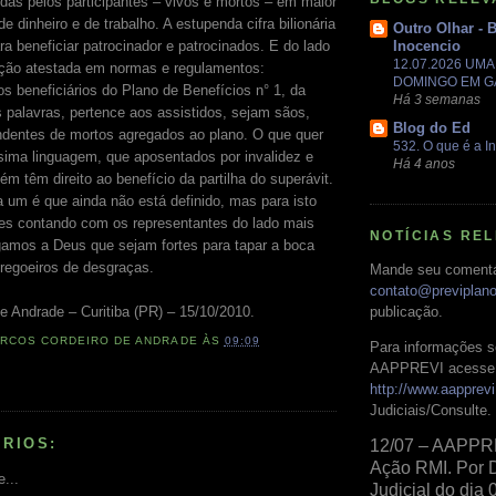
idas pelos participantes – vivos e mortos – em maior
e dinheiro e de trabalho. A estupenda cifra bilionária
Outro Olhar - 
ra beneficiar patrocinador e patrocinados. E do lado
Inocencio
12.07.2026 UM
ação atestada em normas e regulamentos:
DOMINGO EM 
 os beneficiários do Plano de Benefícios n° 1, da
Há 3 semanas
palavras, pertence aos assistidos, sejam sãos,
Blog do Ed
ndentes de mortos agregados ao plano. O que quer
532. O que é a In
ssima linguagem, que aposentados por invalidez e
Há 4 anos
m têm direito ao benefício da partilha do superávit.
 um é que ainda não está definido, mas para isto
es contando com os representantes do lado mais
NOTÍCIAS RE
ogamos a Deus que sejam fortes para tapar a boca
regoeiros de desgraças.
Mande seu comentá
contato@previplan
e Andrade – Curitiba (PR) – 15/10/2010.
publicação.
RCOS CORDEIRO DE ANDRADE
ÀS
09:09
Para informações s
AAPPREVI acesse 
http://www.aapprevi
Judiciais/Consulte.
RIOS:
12/07 – AAPPR
Ação RMI. Por 
e...
Judicial do dia 