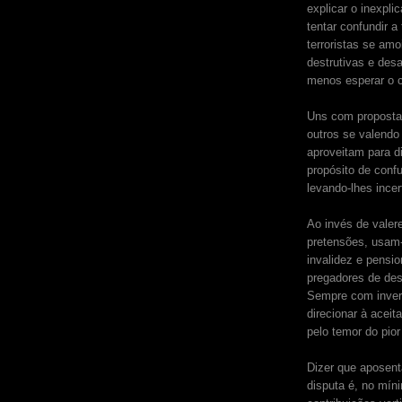
explicar o inexpli
tentar confundir a
terroristas se am
destrutivas e des
menos esperar o c
Uns com propostas
outros se valend
aproveitam para d
propósito de conf
levando-lhes incer
Ao invés de vale
pretensões, usam-
invalidez e pensi
pregadores de des
Sempre com inverd
direcionar à aceit
pelo temor do pior
Dizer que aposent
disputa é, no míni