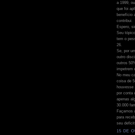
a 1999, ou
que foi apl
benefício
contribui.
Espero, si
Seu tópico
tem o pess
26.
Se, por um
outro disc
outros 50
impetrem o
No meu ca
coisa de 5
houvesse a
por conta 
apenas al
30.000 fam
Façamos a
para receb
seu deficit
15 DE O