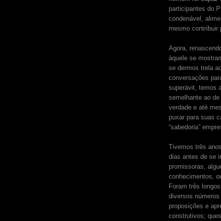
participantes do 
condenável, alimen
mesmo contribuir 
Agora, renascendo
àquele se mostram
se dermos trela a
conversações para
superávit, temos 
semelhante ao de
verdade e até me
puxar para suas c
“sabedoria” empre
Tivemos três anos
dias antes de se 
promissoras, algué
conhecimentos, ou
Foram três longos
diversos números 
proposições e apr
construtivos; quest