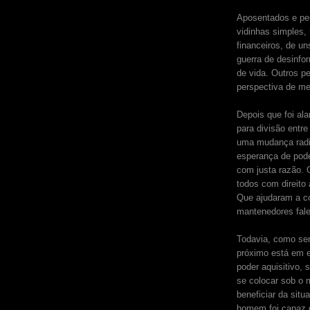
Aposentados e pe
vidinhas simples,
financeiros, de u
guerra de desinf
de vida. Outros p
perspectiva de me
Depois que foi al
para divisão entr
uma mudança radic
esperança de pode
com justa razão. 
todos com direito
Que ajudaram a co
mantenedores fale
Todavia, como se
próximo está em e
poder aquisitivo,
se colocar sob o m
beneficiar da sit
homem foi capaz 