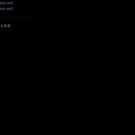
ara ver)
ara ver)
BLOG