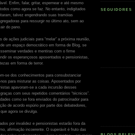
cável. Enfim, falar, gritar, espernear e até mesmo
 todos como agora se faz. No entanto, indigitados
SEGUIDORES
oitaram, talvez engendrando suas tramóias
agregadoras para ressurgir no último ato, sem ao
air do pano.
 de ações judiciais para “melar” a próxima reunião,
o de um espaço democrático em forma de Blog, se
isseminar verdades e mentiras com o firme
undir os esperançosos aposentados e pensionistas,
tezas em forma de terror.
rem-se dos conhecimentos para consubstanciar
nos para misturar as coisas. Aposentados por
onistas apavoram-se a cada incursão desses
graças com seus repetidos comentários “técnicos”.
ades como se fora enviados do patrocinador para
ação de acordo espúrio por parte dos debatedores,
 que agora se divulga.
ados por invalidez e pensionistas estarão fora da
mo, afirmação incoerente. O superávit é fruto das
BLOGS RELEV