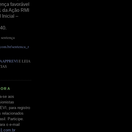
ença favorável
1 da Ação RMI
Inicial –
40.
 sentença
.com.br/sentenca_r
AAPPREVI
E LEIA
CIAS
RORA
a-se aos
ionistas
EVI, para registro
s relacionados
il. Participe.
ara o e-mail
o1.com.br