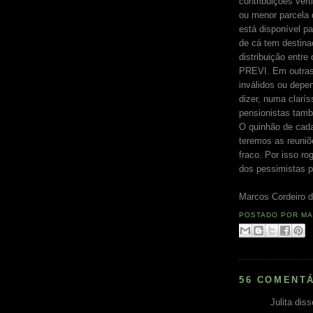
contribuições vert
ou menor parcela d
está disponível pa
de cá tem destin
distribuição entre
PREVI. Em outras 
inválidos ou depe
dizer, numa clarí
pensionistas també
O quinhão de cada
teremos as reuniõ
fraco. Por isso r
dos pessimistas p
Marcos Cordeiro d
POSTADO POR
MA
56 COMENTÁ
Julita diss