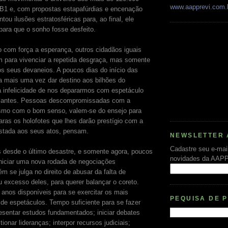
www.aapprevi.com.
PB1 e, com propostas estapafúrdias e encenação
tou ilusões estratosféricas para, ao final, ele
para que o sonho fosse desfeito.
 com força a esperança, outros cidadãos iguais
 para vivenciar a repetida desgraça, mas somente
os seus devaneios. A poucos dias do início das
 mais uma vez dar destino aos bilhões do
a infelicidade de nos depararmos com espetáculo
 antes. Pessoas descompromissadas com a
smo com o bom senso, valem-se do ensejo para
aras os holofotes que lhes darão prestígio com a
stada aos seus atos, pensam.
NEWSLETTER 
Cadastre seu e-mai
 desde o último desastre, e somente agora, poucos
novidades da AAP
iniciar uma nova rodada de negociações
m se julga no direito de abusar da falta de
 excesso deles, para querer balançar o coreto.
 anos disponíveis para se exercitar os mais
PEQUISA DE 
de espetáculos. Tempo suficiente para se fazer
esentar estudos fundamentados; iniciar debates
ionar lideranças; interpor recursos judiciais;