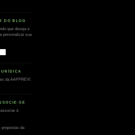
R DO BLOG
undo que deseja e
ra personalizar sua
JURÍDICA
es da AAPPREVI.
SSOCIE-SE
associar à
s propostas da