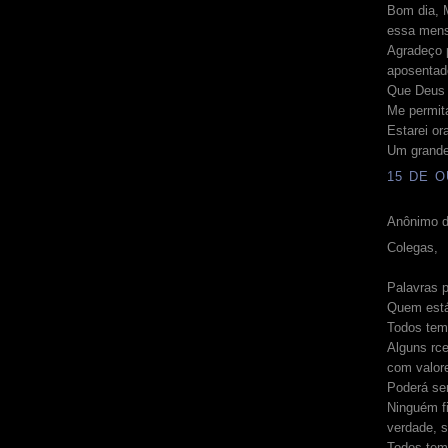
Bom dia, M
essa mens
Agradeço p
aposentad
Que Deus c
Me permita
Estarei or
Um grande 
15 DE O
Anônimo d
Colegas,
Palavras p
Quem est
Todos tem 
Alguns rce
com valore
Poderá se
Ninguém fi
verdade, 
Todos tem