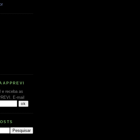
br
AAPPREVI
l e receba as
PREVI.
E-mail
POSTS