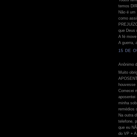
temos DIR
Não é um s
como assi
PREJUÍZOS
que Deus n
A fé move
A guerra, 
15 DE O
Anônimo d
Muito obri
APOSENTAD
houvesse s
Comecei n
aposentei 
minha sob
remédios o
Na outra d
telefone, 
que eu NÃ
do VP + A