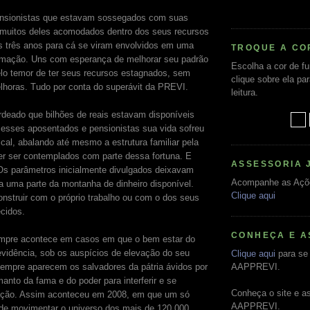
nsionistas que estavam sossegados com suas
 muitos deles acomodados dentro dos seus recursos
ns três anos para cá se viram envolvidos em uma
TROQUE A CO
ormação. Uns com esperança de melhorar seu padrão
Escolha a cor de f
elo temor de ter seus recursos estagnados, sem
clique sobre ela pa
lhoras. Tudo por conta do superávit da PREVI.
leitura.
ardeado que bilhões de reais estavam disponíveis
e esses aposentados e pensionistas sua vida sofreu
al, abalando até mesmo a estrutura familiar pela
r ser contemplados com parte dessa fortuna. E
ASSESSORIA 
Os parâmetros inicialmente divulgados deixavam
Acompanhe as Açõ
 a uma parte da montanha de dinheiro disponível.
Clique aqui
nstruir com o próprio trabalho ou com o dos seus
cidos.
CONHEÇA E A
mpre acontece em casos em que o bem estar do
vidência, sob os auspícios de elevação do seu
Clique aqui
para se 
 sempre aparecem os salvadores da pátria ávidos por
AAPPREVI.
anto da fama e do poder para interferir e se
Conheça o site e a
uação. Assim aconteceu em 2008, em que um só
AAPPREVI.
de movimentar o universo dos mais de 120.000