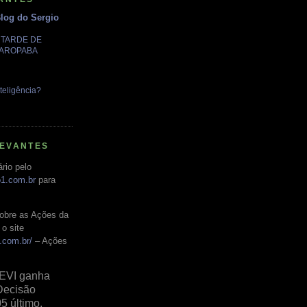
Blog do Sergio
A TARDE DE
GAROPABA
teligência?
LEVANTES
rio pelo
o1.com.br
para
obre as Ações da
o site
.com.br/
– Ações
EVI ganha
Decisão
05 último,