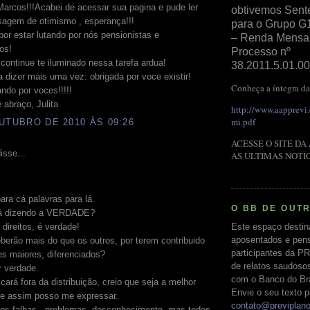
arcos!!!Acabei de acessar sua pagina e pude ler
obtivemos Sent
agem de otimismo , esperança!!!
para o Grupo G
or estar lutando por nós pensionistas e
– Renda Mensal 
os!
Processo nº
ontinue te iluminado nessa tarefa ardua!
38.2011.5.01.00
 dizer mais uma vez: obrigada por voce existir!
Conheça a íntegra da
ando por voces!!!!!
abraço, Julita
http://www.aapprevi
mi.pdf
UTUBRO DE 2010 ÀS 09:26
ACESSE O SITE DA
isse...
AS ÚLTIMAS NOTÍ
ara cá palavras para lá.
O BB DE OUT
á dizendo a VERDADE?
Este espaço destin
direitos, é verdade!
aposentados e pens
berão mais do que os outros, por terem contribuido
participantes da PR
s maiores, diferenciados?
de relatos saudoso
r verdade.
com o Banco do Bras
cará fora da distribuição, creio que seja a melhor
Envie o seu texto p
se assim posso me expressar.
contato@previplan
os falhas , problemas, desconhecimento, mas todos