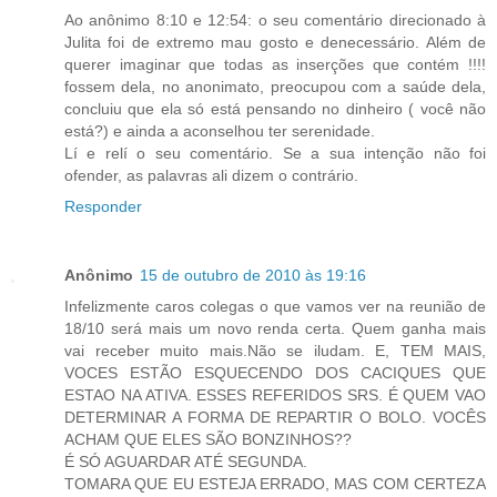
Ao anônimo 8:10 e 12:54: o seu comentário direcionado à
Julita foi de extremo mau gosto e denecessário. Além de
querer imaginar que todas as inserções que contém !!!!
fossem dela, no anonimato, preocupou com a saúde dela,
concluiu que ela só está pensando no dinheiro ( você não
está?) e ainda a aconselhou ter serenidade.
Lí e relí o seu comentário. Se a sua intenção não foi
ofender, as palavras ali dizem o contrário.
Responder
Anônimo
15 de outubro de 2010 às 19:16
Infelizmente caros colegas o que vamos ver na reunião de
18/10 será mais um novo renda certa. Quem ganha mais
vai receber muito mais.Não se iludam. E, TEM MAIS,
VOCES ESTÃO ESQUECENDO DOS CACIQUES QUE
ESTAO NA ATIVA. ESSES REFERIDOS SRS. É QUEM VAO
DETERMINAR A FORMA DE REPARTIR O BOLO. VOCÊS
ACHAM QUE ELES SÃO BONZINHOS??
É SÓ AGUARDAR ATÉ SEGUNDA.
TOMARA QUE EU ESTEJA ERRADO, MAS COM CERTEZA