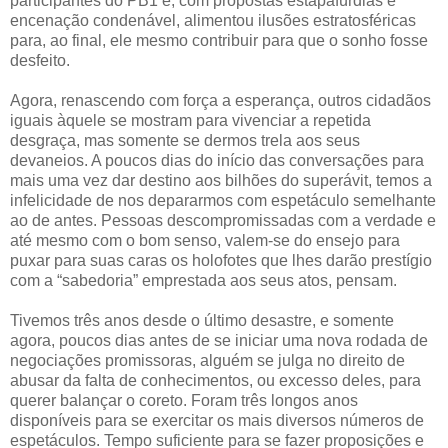
participantes do PB1 e, com propostas estapafúrdias e
encenação condenável, alimentou ilusões estratosféricas
para, ao final, ele mesmo contribuir para que o sonho fosse
desfeito.
Agora, renascendo com força a esperança, outros cidadãos
iguais àquele se mostram para vivenciar a repetida
desgraça, mas somente se dermos trela aos seus
devaneios. A poucos dias do início das conversações para
mais uma vez dar destino aos bilhões do superávit, temos a
infelicidade de nos depararmos com espetáculo semelhante
ao de antes. Pessoas descompromissadas com a verdade e
até mesmo com o bom senso, valem-se do ensejo para
puxar para suas caras os holofotes que lhes darão prestígio
com a “sabedoria” emprestada aos seus atos, pensam.
Tivemos três anos desde o último desastre, e somente
agora, poucos dias antes de se iniciar uma nova rodada de
negociações promissoras, alguém se julga no direito de
abusar da falta de conhecimentos, ou excesso deles, para
querer balançar o coreto. Foram três longos anos
disponíveis para se exercitar os mais diversos números de
espetáculos. Tempo suficiente para se fazer proposições e