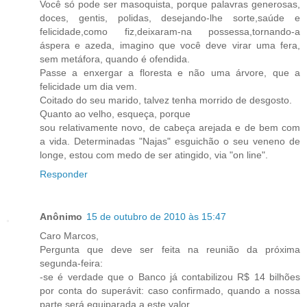
Você só pode ser masoquista, porque palavras generosas,
doces, gentis, polidas, desejando-lhe sorte,saúde e
felicidade,como fiz,deixaram-na possessa,tornando-a
áspera e azeda, imagino que você deve virar uma fera,
sem metáfora, quando é ofendida.
Passe a enxergar a floresta e não uma árvore, que a
felicidade um dia vem.
Coitado do seu marido, talvez tenha morrido de desgosto.
Quanto ao velho, esqueça, porque
sou relativamente novo, de cabeça arejada e de bem com
a vida. Determinadas "Najas" esguichão o seu veneno de
longe, estou com medo de ser atingido, via "on line".
Responder
Anônimo
15 de outubro de 2010 às 15:47
Caro Marcos,
Pergunta que deve ser feita na reunião da próxima
segunda-feira:
-se é verdade que o Banco já contabilizou R$ 14 bilhões
por conta do superávit: caso confirmado, quando a nossa
parte será equiparada a este valor.