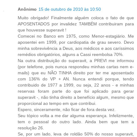
Anônimo
15 de outubro de 2010 às 10:50
Muito obrigado! Finalmente alguém coloca o fato de que
APOSENTADOS por invalidez TAMBÉM contribuiram para
que houvesse superavit !
Comecei no Banco em 1975, como Menor-estagiário. Me
aposentei em 1999, por cardiopatia de grau severo. Devo
minha sobrevivência a Deus, aos médicos e aos caríssimos
remédios obrigatórios, alguns a Cassi reembolsa 70%.
Na outra distribuição do superavit, a PREVI me informou
(por telefone, pois nunca respondeu minhas cartas nem e-
mails) que eu NÃO TINHA direito por ter me aposentado
com 136% do VP + AN. Nunca entendi porque, tendo
contribuido de 1977 a 1999, ou seja, 22 anos - e minhas
reservas foram parte do que foi aplicado para gerar
superavit -, não tinha direito a benefício algum, mesmo que
proporcional ao tempo em que contribui.
Espero, sinceramente, não ficar de fora desta vez.
Seu tópico volta a me dar alguma esperança. Infelizmente,
tem o pessoal do outro lado. Ainda bem que tem a
resolução 26.
Se, por um lado, leva de roldão 50% do nosso superavit,