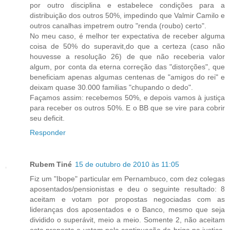
por outro disciplina e estabelece condições para a
distribuição dos outros 50%, impedindo que Valmir Camilo e
outros canalhas impetrem outro "renda (roubo) certo".
No meu caso, é melhor ter expectativa de receber alguma
coisa de 50% do superavit,do que a certeza (caso não
houvesse a resolução 26) de que não receberia valor
algum, por conta da eterna correção das "distorções", que
beneficiam apenas algumas centenas de "amigos do rei" e
deixam quase 30.000 familias "chupando o dedo".
Façamos assim: recebemos 50%, e depois vamos à justiça
para receber os outros 50%. E o BB que se vire para cobrir
seu deficit.
Responder
Rubem Tiné
15 de outubro de 2010 às 11:05
Fiz um "Ibope" particular em Pernambuco, com dez colegas
aposentados/pensionistas e deu o seguinte resultado: 8
aceitam e votam por propostas negociadas com as
lideranças dos aposentados e o Banco, mesmo que seja
dividido o superávit, meio a meio. Somente 2, não aceitam
esta proposta e votam pela continuação da briga na justiça.