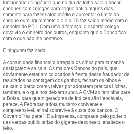
funcionário de agência que no dia da folha saia a trocar
cheques com colegas para saque dali a alguns dias,
somente para fazer saldo médio e aumentar o limite do
cheque ouro. Igualmente a ele o BB faz saldo médio com o
dinheiro do PB1. Com uma diferença, o esperto colega
devolvia o dinheiro dos outros, enquanto que o Banco fica
com o que não lhe pertence.
E ninguém faz nada.
A comunidade financeira arregala os olhos para tamanha
desfaçatez e se cala. Os maiores Bancos do país, que
obviamente estariam colocados à frente desse fraudador de
resultados na contagem dos ganhos, fecham os olhos e
deixam o barco correr, talvez por adotarem práticas ilícitas,
também, é o que nos deixam supor. A CVM só tem olhs para
a Bolsa, para quem geradores de índices são intocáveis,
parece. A Febraban adota mutismo conivente e
compreensível, afinal sobrevive à custa dos bancos. O
Governo "faz parte". E a imprensa, comprada pelo poderio
das verbas publicitárias do gigante desonesto, enaltece o
feito.