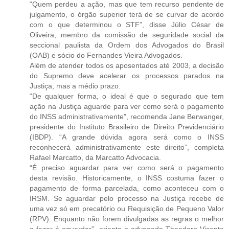
“Quem perdeu a ação, mas que tem recurso pendente de
julgamento, o órgão superior terá de se curvar de acordo
com o que determinou o STF”, disse Júlio César de
Oliveira, membro da comissão de seguridade social da
seccional paulista da Ordem dos Advogados do Brasil
(OAB) e sócio do Fernandes Vieira Advogados.
Além de atender todos os aposentados até 2003, a decisão
do Supremo deve acelerar os processos parados na
Justiça, mas a médio prazo.
“De qualquer forma, o ideal é que o segurado que tem
ação na Justiça aguarde para ver como será o pagamento
do INSS administrativamente”, recomenda Jane Berwanger,
presidente do Instituto Brasileiro de Direito Previdenciário
(IBDP). “A grande dúvida agora será como o INSS
reconhecerá administrativamente este direito”, completa
Rafael Marcatto, da Marcatto Advocacia.
“É preciso aguardar para ver como será o pagamento
desta revisão. Historicamente, o INSS costuma fazer o
pagamento de forma parcelada, como aconteceu com o
IRSM. Se aguardar pelo processo na Justiça recebe de
uma vez só em precatório ou Requisição de Pequeno Valor
(RPV). Enquanto não forem divulgadas as regras o melhor
a fazer é aguardar”, orienta o advogado Theodoro Vicente