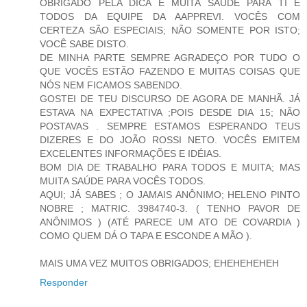
OBRIGADO PELA DICA E MUITA SAÚDE PARA TI E
TODOS DA EQUIPE DA AAPPREVI. VOCÊS COM
CERTEZA SÃO ESPECIAIS; NÃO SOMENTE POR ISTO;
VOCÊ SABE DISTO.
DE MINHA PARTE SEMPRE AGRADEÇO POR TUDO O
QUE VOCÊS ESTÃO FAZENDO E MUITAS COISAS QUE
NÓS NEM FICAMOS SABENDO.
GOSTEI DE TEU DISCURSO DE AGORA DE MANHÃ. JÁ
ESTAVA NA EXPECTATIVA ;POIS DESDE DIA 15; NÃO
POSTAVAS . SEMPRE ESTAMOS ESPERANDO TEUS
DIZERES E DO JOÃO ROSSI NETO. VOCÊS EMITEM
EXCELENTES INFORMAÇÕES E IDÉIAS.
BOM DIA DE TRABALHO PARA TODOS E MUITA; MAS
MUITA SAÚDE PARA VOCÊS TODOS.
AQUI; JÁ SABES ; O JAMAIS ANÔNIMO; HELENO PINTO
NOBRE ; MATRIC. 3984740-3. ( TENHO PAVOR DE
ANÔNIMOS ) (ATÉ PARECE UM ATO DE COVARDIA )
COMO QUEM DÁ O TAPA E ESCONDE A MÃO ).
MAIS UMA VEZ MUITOS OBRIGADOS; EHEHEHEHEH
Responder