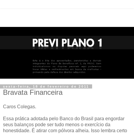
sexta-feira, 18 de fevereiro de 2011
Bravata Financeira
Caros Colegas.
Essa prática adotada pelo Banco do Brasil para engordar
seus balanços pode ser tudo menos o exercício da
honestidade. É atirar com pólvora alheia. Isso lembra certo