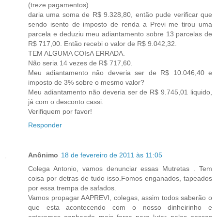
(treze pagamentos)
daria uma soma de R$ 9.328,80, então pude verificar que
sendo isento de imposto de renda a Previ me tirou uma
parcela e deduziu meu adiantamento sobre 13 parcelas de
R$ 717,00. Então recebi o valor de R$ 9.042,32.
TEM ALGUMA COIsA ERRADA.
Não seria 14 vezes de R$ 717,60.
Meu adiantamento não deveria ser de R$ 10.046,40 e
imposto de 3% sobre o mesmo valor?
Meu adiantamento não deveria ser de R$ 9.745,01 liquido,
já com o desconto cassi.
Verifiquem por favor!
Responder
Anônimo
18 de fevereiro de 2011 às 11:05
Colega Antonio, vamos denunciar essas Mutretas . Tem
coisa por detras de tudo isso.Fomos enganados, tapeados
por essa trempa de safados.
Vamos propagar AAPREVI, colegas, assim todos saberão o
que esta acontecendo com o nosso dinheirinho e
estaremos ganhando mais força para lutar pelos nossos