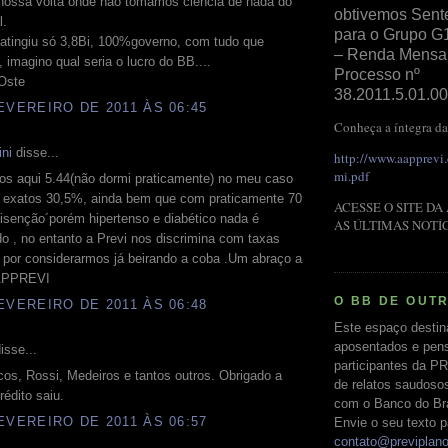
 nossa volta onde não tomamos ciência de nada do
obtivemos Sent
l.
para o Grupo G
atingiu só 3,8Bi, 100%governo, com tudo que
– Renda Mensal 
, imagino qual seria o lucro do BB....
Processo nº
 Oste
38.2011.5.01.00
EVEREIRO DE 2011 ÀS 06:45
Conheça a íntegra da
ni
disse...
http://www.aapprevi
mi.pdf
os aqui 5.44(não dormi praticamente) no meu caso
 exatos 30,5%, ainda bem que com praticamente 70
ACESSE O SITE DA
isenção´porém hipertenso e diabético nada é
AS ÚLTIMAS NOTÍ
o , no entanto a Previ nos discrimina com taxas
 por considerarmos já beirando a coba .Um abraço a
 APPREVI
O BB DE OUT
EVEREIRO DE 2011 ÀS 06:48
Este espaço destin
aposentados e pens
isse...
participantes da PR
os, Rossi, Medeiros e tantos outros. Obrigado a
de relatos saudoso
rédito saiu.
com o Banco do Bras
EVEREIRO DE 2011 ÀS 06:57
Envie o seu texto p
contato@previplan