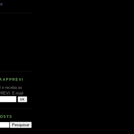
br
AAPPREVI
l e receba as
PREVI.
E-mail
POSTS