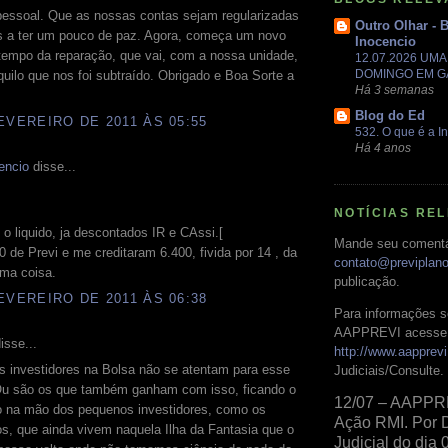
pessoal. Que as nossas contas sejam regularizadas
Outro Olhar - 
s a ter um pouco de paz. Agora, começa um novo
Inocencio
tempo da reparação, que vai, com a nossa unidade,
12.07.2026 UM
DOMINGO EM 
quilo que nos foi subtraído. Obrigado e Boa Sorte a
Há 3 semanas
Blog do Ed
EVEREIRO DE 2011 ÀS 05:55
532. O que é a In
Há 4 anos
encio
disse...
NOTÍCIAS RE
 o liquido, ja descontados IR e CAssi.[
Mande seu comentá
 de Previ e me creditaram 6.400, fivida por 14 , da
contato@previplan
uma coisa.
publicação.
EVEREIRO DE 2011 ÀS 06:38
Para informações s
AAPPREVI acesse 
isse...
http://www.aapprevi
s investidores na Bolsa não se atentam para esse
Judiciais/Consulte.
Ou são os que também ganham com isso, ficando o
12/07 – AAPPR
o na mão dos pequenos investidores, como os
Ação RMI. Por 
os, que ainda vivem naquela Ilha da Fantasia que o
Judicial do dia 