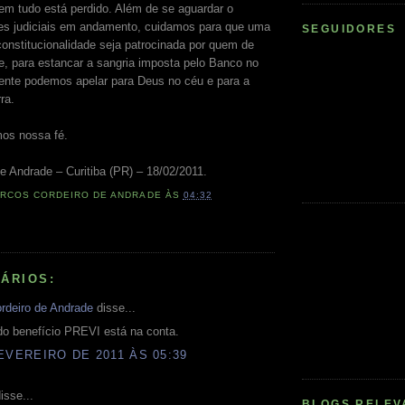
em tudo está perdido. Além de se aguardar o
es judiciais em andamento, cuidamos para que uma
SEGUIDORES
constitucionalidade seja patrocinada por quem de
ue, para estancar a sangria imposta pelo Banco no
nte podemos apelar para Deus no céu e para a
ra.
mos nossa fé.
e Andrade – Curitiba (PR) – 18/02/2011.
RCOS CORDEIRO DE ANDRADE
ÀS
04:32
ÁRIOS:
rdeiro de Andrade
disse...
do benefício PREVI está na conta.
EVEREIRO DE 2011 ÀS 05:39
isse...
BLOGS RELEV