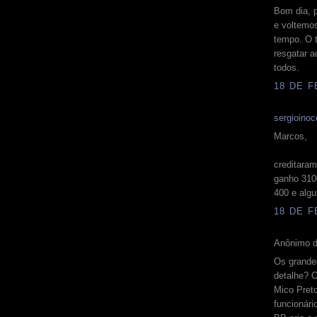
Bom dia, 
e voltemo
tempo. O 
resgatar a
todos.
18 DE F
sergioinoc
Marcos,
creditaram
ganho 3100
400 e alg
18 DE F
Anônimo d
Os grande
detalhe? 
Mico Pret
funcionári