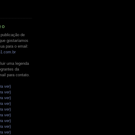
RO
 publicação de
que gostaríamos
ua para o email:
o1.com.br
luir uma legenda
tegrantes da
mail para contato.
ra ver)
ra ver)
ra ver)
ra ver)
ra ver)
ra ver)
ra ver)
ra ver)
ra ver)