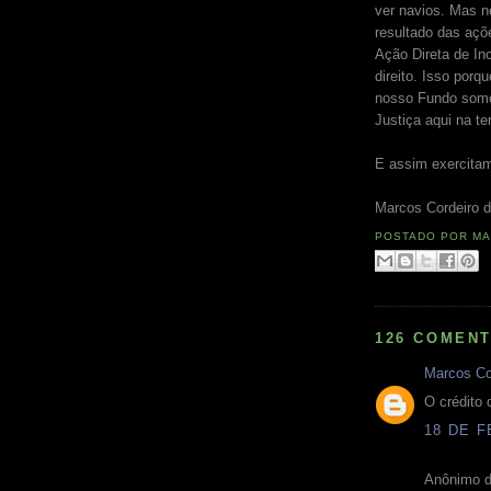
ver navios. Mas n
resultado das açõ
Ação Direta de In
direito. Isso porq
nosso Fundo some
Justiça aqui na ter
E assim exercita
Marcos Cordeiro d
POSTADO POR
MA
126 COMENT
Marcos Co
O crédito 
18 DE F
Anônimo d