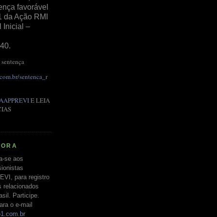
ença favorável
1 da Ação RMI
Inicial –
40.
 sentença
.com.br/sentenca_r
AAPPREVI
E LEIA
CIAS
RORA
a-se aos
ionistas
EVI, para registro
s relacionados
il. Participe.
ara o e-mail
o1.com.br