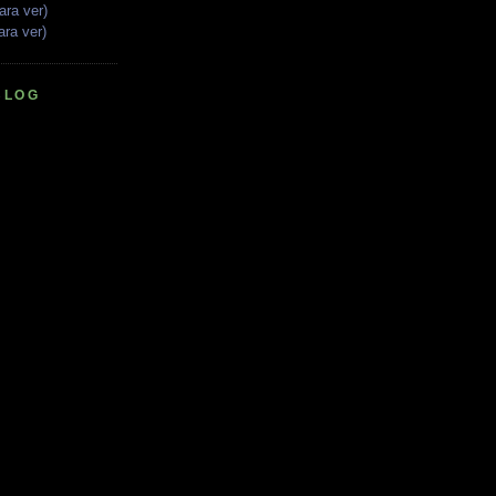
ara ver)
ara ver)
BLOG