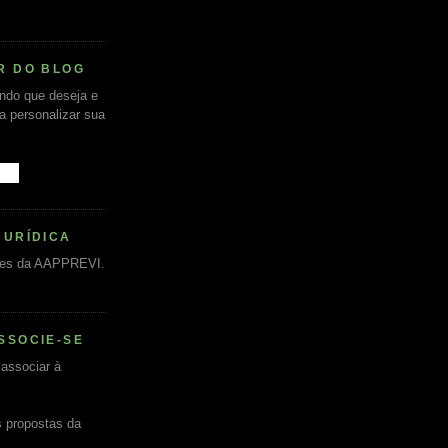
R DO BLOG
undo que deseja e
ra personalizar sua
JURÍDICA
es da AAPPREVI.
SSOCIE-SE
associar à
s propostas da