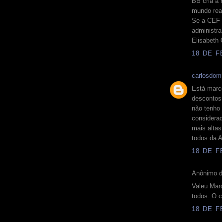
BB cria a
mundo rea
Se a CEF 
administra
Elisabeth
18 DE F
carlosdomi
Está marc
descontos
não tenho 
considerad
mais altas
todos da
18 DE F
Anônimo d
Valeu Marc
todos. O c
18 DE F