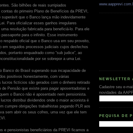
www.aapprevi.com.
entes. São bilhões de reais surripiados
contas do primeiro Plano de Benefícios da PREVI,
de superávit que o Banco lança mão indevidamente
i. Para oficializar esses ganhos irregulares
 uma resolução fabricada para beneficiá-lo. Para ele
 passaporte para o infinito. Esse instrumento
o respaldo oficial que o Banco usa em seu proveito,
 em seguidos processos judiciais cujos desfechos
dos, portanto enquadrado como “sub judice”, ao
nconstitucionalidade por se sobrepor a uma Lei.
o Banco do Brasil superando sua incapacidade de
ados positivos honestamente, com várias
NEWSLETTER 
lucros fictícios são gerados com o dinheiro retirado
Cadastre seu e-mai
 de Pensão que existe para pagar aposentadorias e
novidades da AAP
quem o Banco não é aposentado nem pensionista.
ucros distribui dividendos onde o maior acionista é
m cumpre obrigações trabalhistas pagando PLR aos
tiva sem abrir os seus cofres, uma vez que ele tem
PEQUISA DE 
EVI.
s e pensionistas beneficiários da PREVI ficamos a