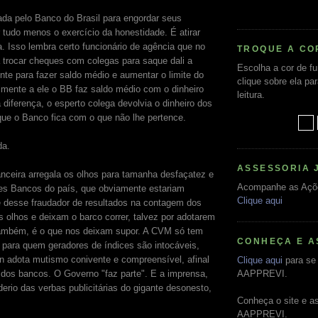
ada pelo Banco do Brasil para engordar seus
 tudo menos o exercício da honestidade. É atirar
a. Isso lembra certo funcionário de agência que no
TROQUE A CO
 a trocar cheques com colegas para saque dali a
Escolha a cor de f
nte para fazer saldo médio e aumentar o limite do
clique sobre ela pa
lmente a ele o BB faz saldo médio com o dinheiro
leitura.
iferença, o esperto colega devolvia o dinheiro dos
que o Banco fica com o que não lhe pertence.
da.
ASSESSORIA 
nceira arregala os olhos para tamanha desfaçatez e
Acompanhe as Açõ
es Bancos do país, que obviamente estariam
Clique aqui
e desse fraudador de resultados na contagem dos
 olhos e deixam o barco correr, talvez por adotarem
, também, é o que nos deixam supor. A CVM só tem
CONHEÇA E A
, para quem geradores de índices são intocáveis,
n adota mutismo conivente e compreensível, afinal
Clique aqui
para se 
 dos bancos. O Governo "faz parte". E a imprensa,
AAPPREVI.
erio das verbas publicitárias do gigante desonesto,
Conheça o site e a
AAPPREVI.