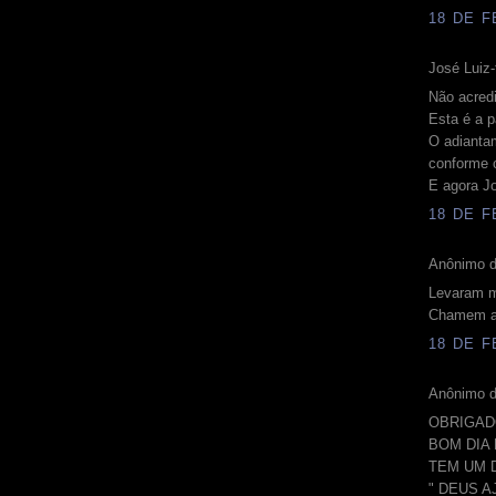
18 DE F
José Luiz-
Não acredi
Esta é a p
O adiantam
conforme 
E agora J
18 DE F
Anônimo d
Levaram m
Chamem a 
18 DE F
Anônimo d
OBRIGAD
BOM DIA 
TEM UM D
" DEUS 