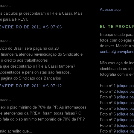
isse...
Acesse aqui
s calculos já descontaram o IR e a Cassi. Mais
rei para a PREVI.
EU TE PROCU
EVEREIRO DE 2011 ÀS 07:06
Espaço criado para
fotos com colegas 
isse...
de rever. Mande a s
nco do Brasil será paga no dia 28
contato@previplan
o financeira atendeu reivindicação do Sindicato e
 o crédito aos trabalhadores
Não esqueça de inc
rá que descontarão o IR e a Cassi também?
identificando os in
posentados e pensionistas são ferrados.
fotografia com o e-
 pagina do Sindicato dos Bancarios
Foto nº 1
(clique pa
EVEREIRO DE 2011 ÀS 07:12
Foto nº 2
(clique pa
Foto nº 3
(clique pa
isse...
Foto nº 4
(clique pa
cebi o piso mínimo de 70% da PP. As informações
Foto nº 5
(clique pa
os atendentes da PREVI foram todas falsas? O
Foto nº 6
(clique pa
o fala do piso mínimo temporário de 70% da PP?
Foto nº 7
(clique pa
Foto nº 8
(clique pa
Foto nº 9
(clique pa
não acredito que.....