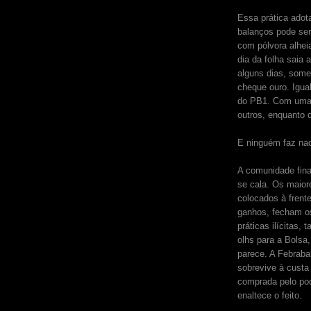
Essa prática adot
balanços pode ser
com pólvora alhei
dia da folha saia
alguns dias, some
cheque ouro. Igua
do PB1. Com uma d
outros, enquanto 
E ninguém faz na
A comunidade fina
se cala. Os maior
colocados à frent
ganhos, fecham os
práticas ilícitas
olhs para a Bolsa
parece. A Febraba
sobrevive à custa
comprada pelo pod
enaltece o feito.