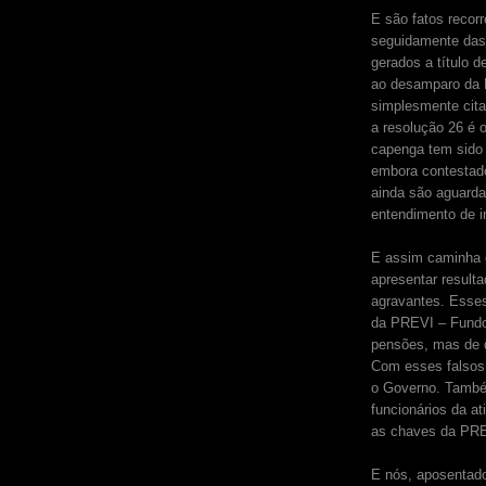
E são fatos recorr
seguidamente das 
gerados a título 
ao desamparo da Le
simplesmente cita
a resolução 26 é o
capenga tem sido 
embora contestado
ainda são aguarda
entendimento de i
E assim caminha 
apresentar result
agravantes. Esses 
da PREVI – Fundo
pensões, mas de 
Com esses falsos l
o Governo. També
funcionários da a
as chaves da PR
E nós, aposentado