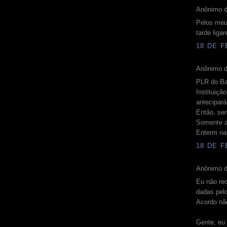
Anônimo d
Pelos meu
tarde liga
18 DE F
Anônimo d
PLR do Ba
Instituiçã
antecipará
Então, se
Somente a
Enterm na
18 DE F
Anônimo d
Eu não re
dadas pel
Acordo nã
Gente, eu 