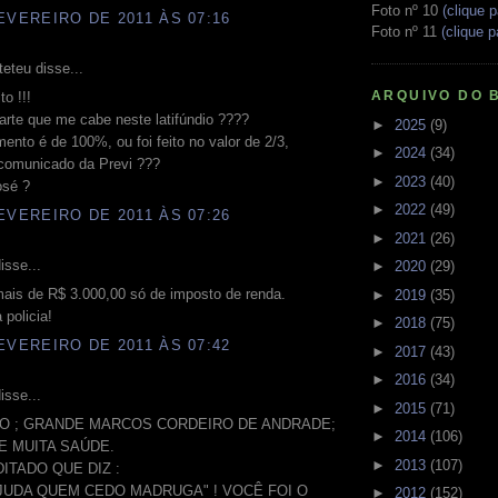
Foto nº 10
(clique p
EVEREIRO DE 2011 ÀS 07:16
Foto nº 11
(clique p
teteu disse...
ARQUIVO DO 
to !!!
arte que me cabe neste latifúndio ????
►
2025
(9)
ento é de 100%, ou foi feito no valor de 2/3,
►
2024
(34)
comunicado da Previ ???
►
2023
(40)
osé ?
►
2022
(49)
EVEREIRO DE 2011 ÀS 07:26
►
2021
(26)
isse...
►
2020
(29)
ais de R$ 3.000,00 só de imposto de renda.
►
2019
(35)
policia!
►
2018
(75)
EVEREIRO DE 2011 ÀS 07:42
►
2017
(43)
►
2016
(34)
isse...
►
2015
(71)
O ; GRANDE MARCOS CORDEIRO DE ANDRADE;
►
2014
(106)
E MUITA SAÚDE.
►
2013
(107)
ITADO QUE DIZ :
AJUDA QUEM CEDO MADRUGA" ! VOCÊ FOI O
►
2012
(152)