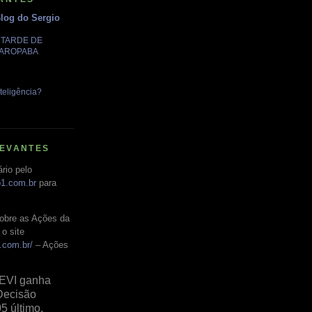
Blog do Sergio
A TARDE DE
GAROPABA
teligência?
LEVANTES
rio pelo
o1.com.br
para
obre as Ações da
o site
.com.br/
– Ações
EVI ganha
Decisão
05 último,