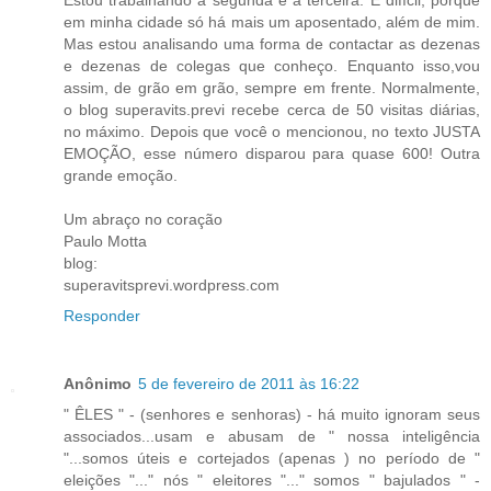
em minha cidade só há mais um aposentado, além de mim.
Mas estou analisando uma forma de contactar as dezenas
e dezenas de colegas que conheço. Enquanto isso,vou
assim, de grão em grão, sempre em frente. Normalmente,
o blog superavits.previ recebe cerca de 50 visitas diárias,
no máximo. Depois que você o mencionou, no texto JUSTA
EMOÇÃO, esse número disparou para quase 600! Outra
grande emoção.
Um abraço no coração
Paulo Motta
blog:
superavitsprevi.wordpress.com
Responder
Anônimo
5 de fevereiro de 2011 às 16:22
" ÊLES " - (senhores e senhoras) - há muito ignoram seus
associados...usam e abusam de " nossa inteligência
"...somos úteis e cortejados (apenas ) no período de "
eleições "..." nós " eleitores "..." somos " bajulados " -