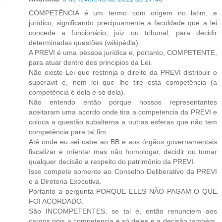
COMPETÊNCIA é um termo com origem no latim, e
jurídico, significando precipuamente a faculdade que a lei
concede a funcionário, juiz ou tribunal, para decidir
determinadas questões (wikipédia).
A PREVI é uma pessoa jurídica e, portanto, COMPETENTE,
para atuar dentro dos principios da Lei.
Não existe Lei que restrinja o direito da PREVI distribuir o
superavit e, nem lei que lhe tire esta competência (a
competência é dela e só dela).
Não entendo então porque nossos representantes
aceitaram uma acordo onde tira a competencia da PREVI e
coloca a questão subalterna a outras esferas que não tem
competência para tal fim.
Até onde eu sei cabe ao BB e aos órgãos governamentais
fiscalizar e orientar mas não homologar, decidir ou tomar
qualquer decisão a respeito do patrimônio da PREVI.
Isso compete somente ao Conselho Deliberativo da PREVI
e a Diretoria Executiva.
Portanto a pergunta PORQUE ELES NÃO PAGAM O QUE
FOI ACORDADO.
São INCOMPETENTES, se tal é, então renunciem aos
cargos pois a competencia é só deles e a decisão também.