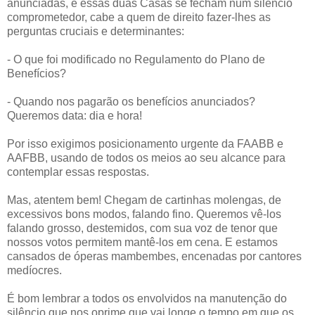
anunciadas, e essas duas Casas se fecham num silêncio
comprometedor, cabe a quem de direito fazer-lhes as
perguntas cruciais e determinantes:
- O que foi modificado no Regulamento do Plano de
Benefícios?
- Quando nos pagarão os benefícios anunciados?
Queremos data: dia e hora!
Por isso exigimos posicionamento urgente da FAABB e
AAFBB, usando de todos os meios ao seu alcance para
contemplar essas respostas.
Mas, atentem bem! Chegam de cartinhas molengas, de
excessivos bons modos, falando fino. Queremos vê-los
falando grosso, destemidos, com sua voz de tenor que
nossos votos permitem mantê-los em cena. E estamos
cansados de óperas mambembes, encenadas por cantores
medíocres.
É bom lembrar a todos os envolvidos na manutenção do
silêncio que nos oprime que vai longe o tempo em que os