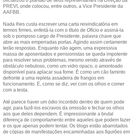
oficializou o plantão de seus representantes na Direção da
PREVI, onde colocou, entre outros, a Vice Presidente da
AAFBB.
Nada lhes custa escrever uma carta reivindicatória em
termos firmes, enfeitá-la com o título de Ofício e assiná-la
sob o pomposo cargo de Presidente, palavra chave que
abre as mais emperradas portas. Agindo assim certamente
terão respostas. Enquanto não agem, uma expressiva
massa de aposentados e pensionistas se queda impotente
para resolver seus problemas, mesmo vendo através de
obstáculo nebuloso, como um vidro opaco, o amontoado
disponível para aplacar sua fome. É como um cão faminto
defronte a uma repleta assadeira de frangos em
funcionamento. É, como se diz, ver com os olhos e comer
com a testa.
Até parece haver um ódio incontido dentro de quem pode
agir, para fazê-los escravos da omissão e fechar os olhos
aos que deles dependem. É impressionante a brutal
diferença de comportamento entre aqueles que podem fazer
e os que apenas podem tentar. Os blogs estão abarrotados
de cópias de manifestações encaminhadas aos figurões em