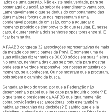
lados de uma questão. Não existe meia verdade, para se
postar aqui ou acolá ao sabor de entendimento vantajoso.
Lamentavelmente o que se deduz do comportamento das
duas maiores forças que nos representam é uma
condenável postura de omissão, como a aguardar o
momento propício de tirar proveito do que resultar. E, nesse
caso, é querer servir a dois senhores opositores entre si. E
ficar bem na fita.
A FAABB congrega 32 associações representativas de mais
da metade dos participantes da Previ. E somente uma de
suas afiliadas diz ter mais de 30.000 sócios em suas fileiras.
No entanto, nenhuma das duas se pronuncia para mostrar
onde está a verdade responsável por nossas angústias do
momento, se a conhecem. Ou nos mostram que a procuram,
pois sabem o caminho da busca.
Sentada ao lado do trono, por que a Federação não
desempenha o papel que lhe cabe para inquirir o poder? E
o que teme o presidente da AAFBB que igualmente não
cobra providências esclarecedoras, pois este também
habita as cercanias das decisões? É sabido que ele lá