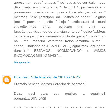
apresentam suas " chapas " recheadas de curriculum que
dão inveja aos internos de " Bangu I "...promessas e +
promessas...prestando um pouco + de atenção são os "
mesmos " que participam da " dança do poder "...alguns
(as), " pasmem ", são " hoje "...críticos(as) da atual
situação...mas ontem estavam no olho do
furacão...participando do planejamento do " golpe "...Meus
caros amigos...para tomarmos conta do que é " nosso "...só
há uma maneira...votarmos...todos...amanhã...numa "
chapa " indicada pela AAPPREVI - ( água mole em pedra
dura...)..." ESTAMOS INCOMODANDO e VAMOS
INCOMODAR MUITO MAIS "...
Responder
Unknown
5 de fevereiro de 2011 às 16:25
Prezado Senhor, Marcos Cordeiro de Andrade!
Deixo aqui para sua analise, a seguinteS
perguntas/DUVIDAS!
NAO ESTARAO O BB, A PREVI, O PROPRIO PODER