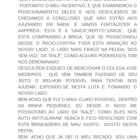
´PORTANTO O MEU INCENTIVO; É QUE EXAMINEMOS O
POSICIONAMENTO DELES E NOS DESFILIEMOS SE
CHEGAMOS A CONCLUSÃO QUE NÃO ESTÃO NOS
AJUDANDO EM NADA; E VAMOS FORTALECER A
AAPPREVI; ESTA É A "UNICA";REPITO;"UNICA"; QUE
ESTÁ COMPRANDO A BRIGA; QUE SE POSSICIONOU
DESDE O ÍNICIO;CONTRA TODA ESTA ARMAÇÃO AO
NOSSO LADO; O LADO MAIS FRACO NA PELEIA; DOS
SEM VOZ. DA "RALÉ"; COMO ALGUNS PODEROSOS TEM
NOS DENOMINADO.
DESCULPEM ESQUECI DE MENCIONAR O COLEGA JOSÉ
MEDEIROS ; QUE VEM TAMBEM FAZENDO DE SEU
JEITO O MELHOR POSSÍVEL PARA TENTAR NOS
AJUDAR; EXPONDO-SE NESTA LUTA E TOMANDO O
NOSSO LADO.
BEM ACHO QUE FUI O MAIS CLARO POSSÍVEL; DENTRO
DA MINHA PEQUENEZ; EU DESDE O INCIO ME
POSSICIONEI AO LADO DA "RALÉ"; COMO ELES NOS
AUTO INTITULARAM. NUNCA E FICO REVOLTADO COM
ESTA BRINCADEIRA DE MAU GOSTO.; GOSTEI DESTA
PECHA
BEM; ACHO QUE JÁ DEI O MEU RECADO; SOU UMA