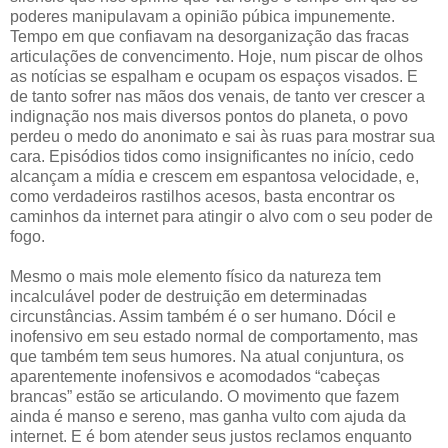
poderes manipulavam a opinião púbica impunemente.
Tempo em que confiavam na desorganização das fracas
articulações de convencimento. Hoje, num piscar de olhos
as notícias se espalham e ocupam os espaços visados. E
de tanto sofrer nas mãos dos venais, de tanto ver crescer a
indignação nos mais diversos pontos do planeta, o povo
perdeu o medo do anonimato e sai às ruas para mostrar sua
cara. Episódios tidos como insignificantes no início, cedo
alcançam a mídia e crescem em espantosa velocidade, e,
como verdadeiros rastilhos acesos, basta encontrar os
caminhos da internet para atingir o alvo com o seu poder de
fogo.
Mesmo o mais mole elemento físico da natureza tem
incalculável poder de destruição em determinadas
circunstâncias. Assim também é o ser humano. Dócil e
inofensivo em seu estado normal de comportamento, mas
que também tem seus humores. Na atual conjuntura, os
aparentemente inofensivos e acomodados “cabeças
brancas” estão se articulando. O movimento que fazem
ainda é manso e sereno, mas ganha vulto com ajuda da
internet. E é bom atender seus justos reclamos enquanto