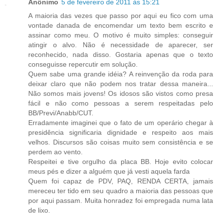
Anônimo
5 de fevereiro de 2011 às 15:21
A maioria das vezes que passo por aqui eu fico com uma
vontade danada de encomendar um texto bem escrito e
assinar como meu. O motivo é muito simples: conseguir
atingir o alvo. Não é necessidade de aparecer, ser
reconhecido, nada disso. Gostaria apenas que o texto
conseguisse repercutir em solução.
Quem sabe uma grande idéia? A reinvenção da roda para
deixar claro que não podem nos tratar dessa maneira...
Não somos mais jovens! Os idosos são vistos como presa
fácil e não como pessoas a serem respeitadas pelo
BB/Previ/Anabb/CUT.
Erradamente imaginei que o fato de um operário chegar à
presidência significaria dignidade e respeito aos mais
velhos. Discursos são coisas muito sem consistência e se
perdem ao vento.
Respeitei e tive orgulho da placa BB. Hoje evito colocar
meus pés e dizer a alguém que já vesti aquela farda
Quem foi capaz de PDV, PAQ, RENDA CERTA, jamais
mereceu ter tido em seu quadro a maioria das pessoas que
por aqui passam. Muita honradez foi empregada numa lata
de lixo.