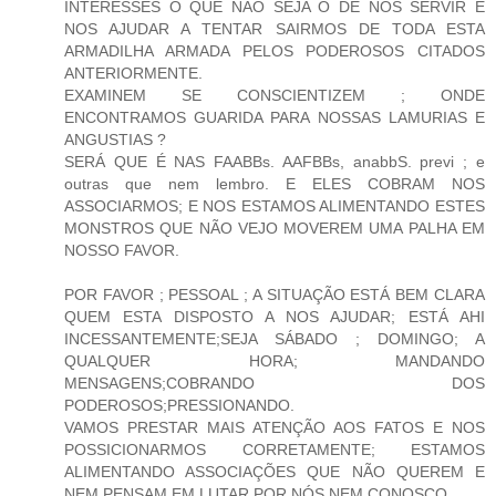
INTERESSES O QUE NÃO SEJA O DE NOS SERVIR E
NOS AJUDAR A TENTAR SAIRMOS DE TODA ESTA
ARMADILHA ARMADA PELOS PODEROSOS CITADOS
ANTERIORMENTE.
EXAMINEM SE CONSCIENTIZEM ; ONDE
ENCONTRAMOS GUARIDA PARA NOSSAS LAMURIAS E
ANGUSTIAS ?
SERÁ QUE É NAS FAABBs. AAFBBs, anabbS. previ ; e
outras que nem lembro. E ELES COBRAM NOS
ASSOCIARMOS; E NOS ESTAMOS ALIMENTANDO ESTES
MONSTROS QUE NÃO VEJO MOVEREM UMA PALHA EM
NOSSO FAVOR.
POR FAVOR ; PESSOAL ; A SITUAÇÃO ESTÁ BEM CLARA
QUEM ESTA DISPOSTO A NOS AJUDAR; ESTÁ AHI
INCESSANTEMENTE;SEJA SÁBADO ; DOMINGO; A
QUALQUER HORA; MANDANDO
MENSAGENS;COBRANDO DOS
PODEROSOS;PRESSIONANDO.
VAMOS PRESTAR MAIS ATENÇÃO AOS FATOS E NOS
POSSICIONARMOS CORRETAMENTE; ESTAMOS
ALIMENTANDO ASSOCIAÇÕES QUE NÃO QUEREM E
NEM PENSAM EM LUTAR POR NÓS NEM CONOSCO.