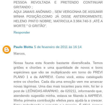
PESSOA REVOLTADA E PRETENDO CONTINUAR
GRITANDO ;
AQUI JAMAIS ANÔNIMO ; SEM VERGONHA DE ASSUMIR
MINHA POSIÇÃO;COMO JÁ DISSE ANTERIORMENTE;
HELENO PINTO NOBRE; MATRICULA 3.984.740-3 ;ATÉ A
MORTE " O GRITÃO".
Responder
Paulo Motta
5 de fevereiro de 2011 às 16:14
Marcos,
Nossa fauna esta ficando bastante diversificada. Temos
gritões e chorões e uma quantidade de novos e bons
espécimes que vão se multiplicando em torno do PREVI
PLANO 1 e da AAPREVI. Como você, estou catalogado
entre os chorões. Cada dia uma emoção vem me arrancar
novas lágrimas. Uma das mais tocantes para mim, foi ler o
post de LEÔNIDAS ARAPAHO, de 020211, informando que,
atendendo sugestão minha, estava se filiando à AAPREVI.
Minha primeira contribuição efetiva para ajudá-la a crescer.
Estou trabalhando a segunda e a terceira. É difícil, porque