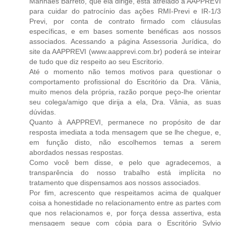
Manhães Barreto, que ela dirige, está atrelado à AAPPREVI
para cuidar do patrocínio das ações RMI-Previ e IR-1/3
Previ, por conta de contrato firmado com cláusulas
específicas, e em bases somente benéficas aos nossos
associados. Acessando a página Assessoria Jurídica, do
site da AAPPREVI (www.aapprevi.com.br) poderá se inteirar
de tudo que diz respeito ao seu Escritorio.
Até o momento não temos motivos para questionar o
comportamento profissional do Escritório da Dra. Vânia,
muito menos dela própria, razão porque peço-lhe orientar
seu colega/amigo que dirija a ela, Dra. Vânia, as suas
dúvidas.
Quanto à AAPPREVI, permanece no propósito de dar
resposta imediata a toda mensagem que se lhe chegue, e,
em função disto, não escolhemos temas a serem
abordados nessas respostas.
Como você bem disse, e pelo que agradecemos, a
transparência do nosso trabalho está implícita no
tratamento que dispensamos aos nossos associados.
Por fim, acrescento que respeitamos acima de qualquer
coisa a honestidade no relacionamento entre as partes com
que nos relacionamos e, por força dessa assertiva, esta
mensagem segue com cópia para o Escritório Sylvio