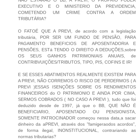
EXECUTIVO E O MINISTERIO DA PREVIDENCIA,
COMETENDO UM CRIME CONTRA A ORDEM
TRIBUTÁRIA?
O FATOÉ QUE A PREVI, de acordo com a legislação
tributária, POR SER UM FUNDO DE PENSÃO, PARA
PAGAMENTO BENEFICIOS DE APOSENTADORIA E
PENSÕES, ESTá TENDO O DIREITO A DEDUÇÕES,sobre
OS SEUS GANHOS PATRIMONIAIS ANUAIS, de
CONTRIBVUIÇÕES/TRIBUTOS, TIPO, PIS, COFINS E IR!
E SE ESSES ABATIMENTOS REALMENTE EXISTEM PARA
A PREVI, NÃO CORREMOS O RISCO DE PERDERMOS ( A
PREVI )ESSAS ISENÇÕES SOBRE OS RENDIMENTOS
FINANCEIROS do O PATRIMONIO E AINDA POR CIMA,
SERMOS COBRADOS ( NO CASO A PREVI ), tudo que foi
deduzido desde de 1997, já que o BB, QUE NÃO É
BENEFICIARIO, APOSENTADO OU PENSIONISTA,
SOMENTE PATROCINADOR começou nessa data,a sacar
dinheiro da aPREVI, através dos "famigeraodos acordos",
de forma ilegal, INONSTITUCIONAL, contrariando as
normas tributarias?