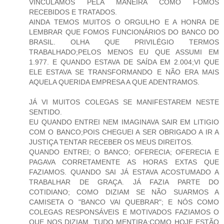
VINCULAMOS PELA MANEIRA COMO FOMOS
RECEBIDOS E TRATADOS.
AINDA TEMOS MUITOS O ORGULHO E A HONRA DE
LEMBRAR QUE FOMOS FUNCIONÁRIOS DO BANCO DO
BRASIL. OLHA QUE PRIVILÉGIO TERMOS
TRABALHADO;PELOS MENOS EU QUE ASSUMI EM
1.977. E QUANDO ESTAVA DE SAÍDA EM 2.004;VI QUE
ELE ESTAVA SE TRANSFORMANDO E NÃO ERA MAIS
AQUELA QUERIDA EMPRESA A QUE ADENTRAMOS.
JÁ VI MUITOS COLEGAS SE MANIFESTAREM NESTE
SENTIDO.
EU QUANDO ENTREI NEM IMAGINAVA SAIR EM LITIGIO
COM O BANCO;POIS CHEGUEI A SER OBRIGADO A IR A
JUSTIÇA TENTAR RECEBER OS MEUS DIREITOS.
QUANDO ENTREI; O BANCO; OFERECIA; OFERECIA E
PAGAVA CORRETAMENTE AS HORAS EXTAS QUE
FAZIAMOS. QUANDO SAI JÁ ESTAVA ACOSTUMADO A
TRABALHAR DE GRAÇA. JÁ FAZIA PARTE DO
COTIDIANO; COMO DIZIAM SE NÃO SUARMOS A
CAMISETA O "BANCO VAI QUEBRAR"; E NÓS COMO
COLEGAS RESPONSÁVEIS E MOTIVADOS FAZIAMOS O
QUE NOS DIZIAM. TUDO MENTIRA;COMO HOJE ESTÃO