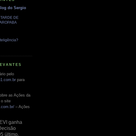
Blog do Sergio
A TARDE DE
GAROPABA
teligência?
LEVANTES
rio pelo
o1.com.br
para
obre as Ações da
o site
.com.br/
– Ações
EVI ganha
Decisão
05 último,