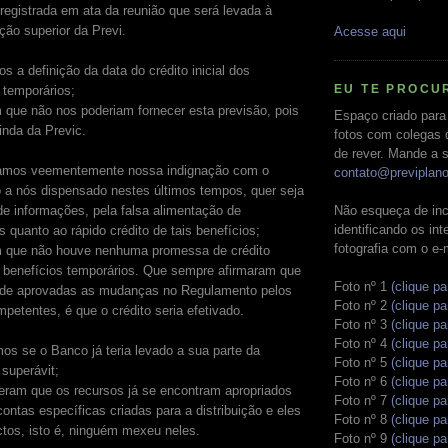
registrada em ata da reunião que será levada à
ção superior da Previ.
Acesse aqui
s a definição da data do crédito inicial dos
EU TE PROCU
 temporários;
 que não nos poderiam fornecer esta previsão, pois
Espaço criado para
inda da Previc.
fotos com colegas 
de rever. Mande a s
amos veementemente nossa indignação com o
contato@previplan
 a nós dispensado nestes últimos tempos, quer seja
Não esqueça de inc
 de informações, pela falsa alimentação de
identificando os in
 quanto ao rápido crédito de tais benefícios;
fotografia com o e-
m que não houve nenhuma promessa de crédito
s benefícios temporários. Que sempre afirmaram que
Foto nº 1
(clique pa
 de aprovadas as mudanças no Regulamento pelos
Foto nº 2
(clique pa
petentes, é que o crédito seria efetivado.
Foto nº 3
(clique pa
Foto nº 4
(clique pa
os se o Banco já teria levado a sua parte da
Foto nº 5
(clique pa
 superávit;
Foto nº 6
(clique pa
eram que os recursos já se encontram apropriados
Foto nº 7
(clique pa
ontas específicas criadas para a distribuição e eles
Foto nº 8
(clique pa
ctos, isto é, ninguém mexeu neles.
Foto nº 9
(clique pa