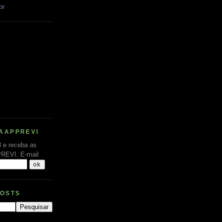
br
AAPPREVI
l e receba as
PREVI.
E-mail
POSTS