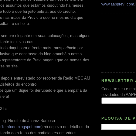
www.aapprevi.com.
 os assuntos que estamos discutindo há meses.
tudo o que foi jeito pelo atraso do crédito,
ão nas mãos da Previc e que no mesmo dia que
oltam o dinheiro.
i sempre elegante em suas colocações, mas alguns
tante incisivos nas
gindo daqui para a frente mais transparência por
nclusive que constasse do blog amanhã o nosso
o representante da Previ sugeriu que os nomes dos
se no site.
i depois entrevistado por repórter da Radio MEC AM
NEWSLETTER 
tisfeitos do encontro,
Cadastre seu e-mai
e que um dique foi derrubado e que a empáfia da
novidades da AAP
á era!
22 hs
PEQUISA DE 
log: No site do Juarez Barbosa
pb1emfoco.blogspot.com
) há riqueza de detalhes da
tando com fotos dos particiantes em vários