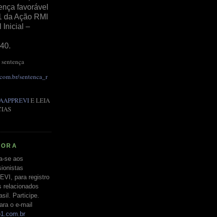
ença favorável
1 da Ação RMI
Inicial –
40.
 sentença
.com.br/sentenca_r
AAPPREVI
E LEIA
CIAS
RORA
a-se aos
ionistas
EVI, para registro
s relacionados
il. Participe.
ara o e-mail
o1.com.br