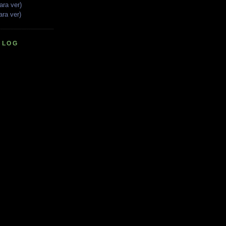
ara ver)
ara ver)
BLOG