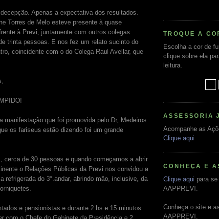
decepção. Apenas a expectativa dos resultados.
ne Torres de Melo esteve presente à quase
rente à Previ, juntamente com outros colegas
TROQUE A CO
de trinta pessoas. E nos fez um relato sucinto do
Escolha a cor de f
tro, coincidente com o do Colega Raul Avellar, que
clique sobre ela pa
leitura.
s,
MPIDO!
ASSESSORIA 
 manifestação que foi promovida pelo Dr, Medeiros
Acompanhe as Açõ
que os fariseus estão dizendo foi um grande
Clique aqui
s, cerca de 30 pessoas e quando começamos a abrir
CONHEÇA E A
tinente o Relações Públicas da Previ nos convidou a
a refrigerada do 3°.andar, abrindo mão, inclusive, da
Clique aqui
para se 
torniquetes.
AAPPREVI.
Conheça o site e a
ados e pensionistas e durante 2 hs e 15 minutos
AAPPREVI.
ter com o Chefe do Gabinete da Presidência e 2