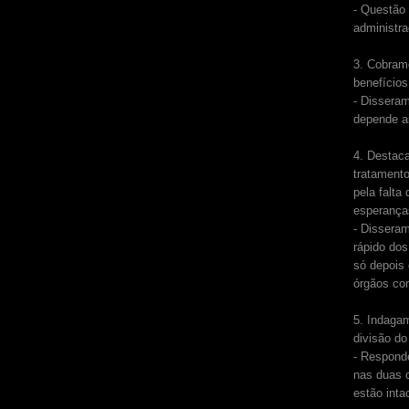
- Questão 
administra
3. Cobramo
benefícios
- Disseram
depende a
4. Destac
tratamento
pela falta
esperanças
- Dissera
rápido do
só depois
órgãos com
5. Indagam
divisão do
- Respond
nas duas c
estão inta