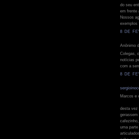
do seu en
em frente 
Nossos ag
exemplos f
8 DE FE
Anônimo d
Colegas, o
notícias p
com a sen
8 DE FE
sergioinoc
Marcos e c
desta vez 
gerassem 
cafezinho,
uma parte
articulado