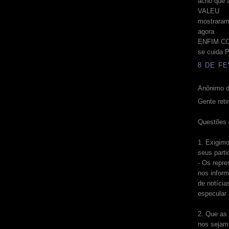
acho que a
VALEU
mostraram
agora
ENFIM C
se cuida P
8 DE FE
Anônimo d
Gente reti
Questões 
1. Exigim
seus parti
- Os repr
nos infor
de notícia
especular 
2. Que as
nos sejam 