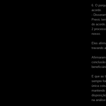
6. O porq
acordo.
- Dissera
Previc tem
do acordo
2 process
nosso.
Eles afirm
travando a
Afirmaram
conclusão
beneficiár
E que as t
sempre fo
única cois
mantendo 
disposição
na análise