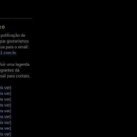
RO
 publicação de
que gostaríamos
ua para o email:
o1.com.br
luir uma legenda
tegrantes da
mail para contato.
ra ver)
ra ver)
ra ver)
ra ver)
ra ver)
ra ver)
ra ver)
ra ver)
ra ver)