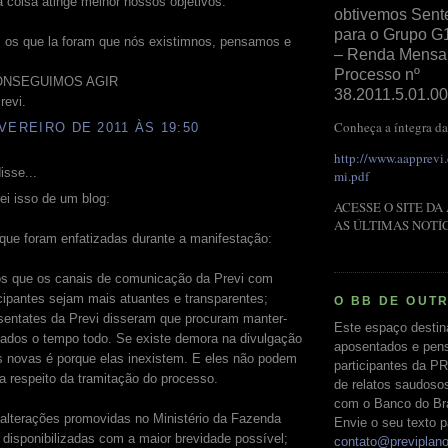
 coisa atinge melhor nossos objetivos.
obtivemos Sent
para o Grupo G
 os que la foram que nós existimnos, pensamos e
– Renda Mensal 
Processo nº
ONSEGUIMOS AGIR
38.2011.5.01.00
revi.
Conheça a íntegra da
VEREIRO DE 2011 ÀS 19:50
http://www.aapprevi
isse...
mi.pdf
rei isso de um blog:
ACESSE O SITE DA
AS ÚLTIMAS NOTÍ
que foram enfatizadas durante a manifestação:
os que os canais de comunicação da Previ com
cipantes sejam mais atuantes e transparentes;
O BB DE OUT
esentates da Previ disseram que procuram manter-
Este espaço destin
mados o tempo todo. Se existe demora na divulgação
aposentados e pens
s novas é porque elas inexistem. E eles não podem
participantes da PR
a respeito da tramitação do processo.
de relatos saudoso
com o Banco do Bras
 alterações promovidas no Ministério da Fazenda
Envie o seu texto p
disponibilizadas com a maior brevidade possível;
contato@previplan