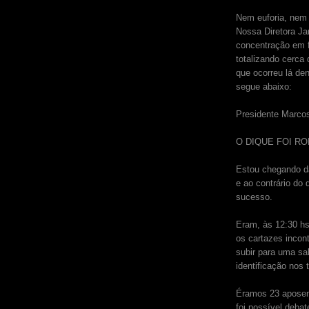
Nem euforia, nem 
Nossa Diretora Ja
concentração em f
totalizando cerca 
que ocorreu lá den
segue abaixo:
Presidente Marco
O DIQUE FOI RO
Estou chegando da
e ao contrário do 
sucesso.
Eram, às 12:30 h
os cartazes incon
subir para uma sal
identificação nos 
Éramos 23 aposent
foi possível deba