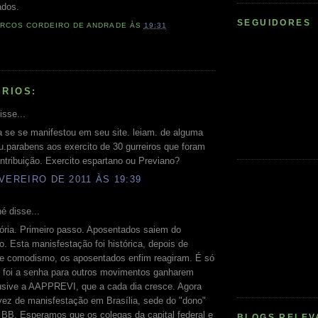
ados.
SEGUIDORES
RCOS CORDEIRO DE ANDRADE
ÀS
19:31
RIOS:
isse...
ja se se manifestou em seu site. leiam. de alguma
u.parabens aos exercito de 30 gurreiros que foram
ntribuição. Exercito espartano ou Previano?
VEREIRO DE 2011 ÀS 19:39
é disse...
ória. Primeiro passo. Aposentados saiem do
 Esta manisfestação foi histórica, depois de
e comodismo, os aposentados enfim reagiram. É só
 foi a senha para outros movimentos ganharem
lusive a AAPPREVI, que a cada dia cresce. Agora
vez de manisfestação em Brasília, sede do "dono"
 BB. Esperamos que os colegas da capital federal e
BLOGS RELEV