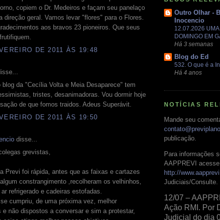
torno, copiem o Dr. Medeiros e façam seu panelaço
Outro Olhar - 
a direção geral. Vamos levar "flores" para o Flores.
Inocencio
radecimentos aos bravos 23 pioneiros. Que seus
12.07.2026 UM
DOMINGO EM 
rutifiquem.
Há 3 semanas
VEREIRO DE 2011 ÀS 19:48
Blog do Ed
532. O que é a In
isse...
Há 4 anos
 blog da "Cecília Volta e Meia Desaparece" tem
essimistas, tristes, desanimadoras. Vou dormir hoje
sação de que fomos traidos. Adeus Superávit.
NOTÍCIAS RE
VEREIRO DE 2011 ÀS 19:50
Mande seu comentá
contato@previplan
publicação.
encio
disse...
olegas grevistas,
Para informações s
AAPPREVI acesse 
a Previ foi rápida, antes que as faixas e cartazes
http://www.aapprevi
algum constrangimento ,recolheram os velhinhos,
Judiciais/Consulte.
 ar refrigerado e cadeiras estofadas.
12/07 – AAPPR
 se cumpriu, de uma próxima vez, melhor
Ação RMI. Por 
s e não dispostos a conversar e sim a protestar,
Judicial do dia 