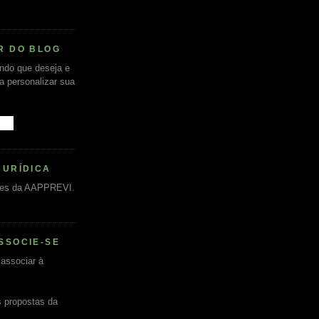
R DO BLOG
undo que deseja e
ra personalizar sua
JURÍDICA
es da AAPPREVI.
SSOCIE-SE
associar à
s propostas da