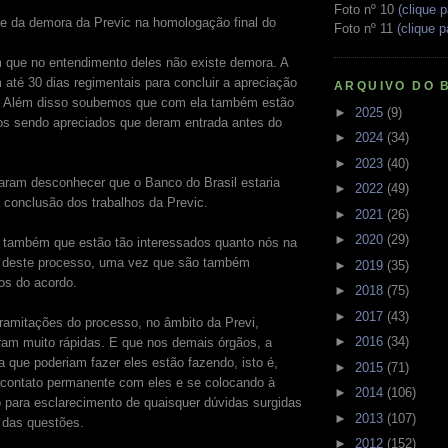
Foto nº 10
(clique p
ue da demora da Previc na homologação final do
Foto nº 11
(clique p
m que no entendimento deles não existe demora. A
 até 30 dias regimentais para concluir a apreciação
ARQUIVO DO 
. Além disso soubemos que com ela também estão
►
2025
(9)
os sendo apreciados que deram entrada antes do
►
2024
(34)
►
2023
(40)
aram desconhecer que o Banco do Brasil estaria
►
2022
(49)
 conclusão dos trabalhos da Previc.
►
2021
(26)
►
2020
(29)
 também que estão tão interessados quanto nós na
 deste processo, uma vez que são também
►
2019
(35)
ios do acordo.
►
2018
(75)
►
2017
(43)
ramitações do processo, no âmbito da Previ,
►
2016
(34)
ram muito rápidas. E que nos demais órgãos, a
a que poderiam fazer eles estão fazendo, isto é,
►
2015
(71)
contato permanente com eles e se colocando à
►
2014
(106)
 para esclarecimento de quaisquer dúvidas surgidas
►
2013
(107)
 das questões.
►
2012
(152)