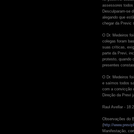
assessores todos
Desculparam-se de 
alegando que est
chegar da Previc s
O Dr. Medeiros fo
colegas foram bas
suas críticas, exi
parte da Previ, i
protesto, quando 
presentes constas
O Dr. Medeiros fo
e saímos todos sa
com a convicção d
Direção da Previ j
Raul Avellar - 18:
Observações do B
(
http://www.previ
Manifestação, con