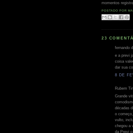
momentos registr
POSTADO POR
MA
23 COMENTÁ
fernando d
e a previ 
coisa vale
dar sua co
8 DE FE
Rubem Tin
Grande vit
comodismo.
décadas d
o começo,
vulto, inc
chegou a 
da Previ o