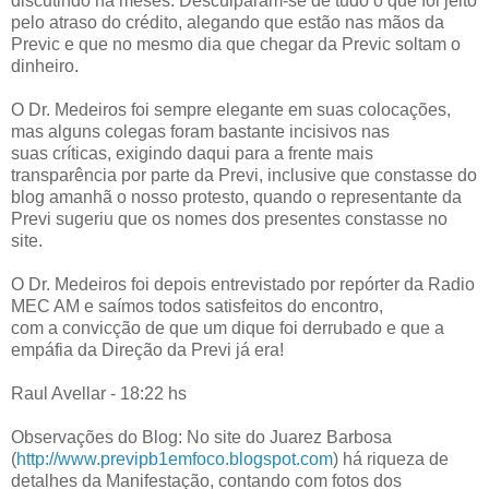
discutindo há meses. Desculparam-se de tudo o que foi jeito
pelo atraso do crédito, alegando que estão nas mãos da
Previc e que no mesmo dia que chegar da Previc soltam o
dinheiro.
O Dr. Medeiros foi sempre elegante em suas colocações,
mas alguns colegas foram bastante incisivos nas
suas críticas, exigindo daqui para a frente mais
transparência por parte da Previ, inclusive que constasse do
blog amanhã o nosso protesto, quando o representante da
Previ sugeriu que os nomes dos presentes constasse no
site.
O Dr. Medeiros foi depois entrevistado por repórter da Radio
MEC AM e saímos todos satisfeitos do encontro,
com a convicção de que um dique foi derrubado e que a
empáfia da Direção da Previ já era!
Raul Avellar - 18:22 hs
Observações do Blog: No site do Juarez Barbosa
(
http://www.previpb1emfoco.blogspot.com
) há riqueza de
detalhes da Manifestação, contando com fotos dos