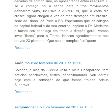
décadas de comodismo, os aposentados enfim reagiram. É
só o começo, foi a senha para outros movimentos
ganharem vulto, inclusive a AAPPREVI, que a cada dia
cresce. Agora chegou a vez de manisfestação em Brasília,
sede do "dono" da Previ o BB. Esperamos que os colegas
da capital federal e do seu entorno, copiem o Dr. Medeiros
e façam seu panelaço em frente a direção geral. Vamos
levar "flores" para o Flores. Nossos agradecimentos aos
bravos 23 pioneiros. Que seus exemplos frutifiquem.
Responder
Anônimo
8 de fevereiro de 2011 às 19:50
Colegas, o blog da "Cecília Volta e Meia Desaparece" tem
notícias pessimistas, tristes, desanimadoras. Vou dormir
hoje com a sensação de que fomos traidos. Adeus
Superávit.
Responder
sergioinocencio
8 de fevereiro de 2011 às 19:50