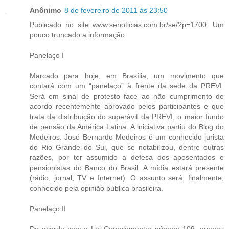
Anônimo
8 de fevereiro de 2011 às 23:50
Publicado no site www.senoticias.com.br/se/?p=1700. Um
pouco truncado a informação.
Panelaço I
Marcado para hoje, em Brasília, um movimento que
contará com um “panelaço” à frente da sede da PREVI.
Será em sinal de protesto face ao não cumprimento de
acordo recentemente aprovado pelos participantes e que
trata da distribuição do superávit da PREVI, o maior fundo
de pensão da América Latina. A iniciativa partiu do Blog do
Medeiros. José Bernardo Medeiros é um conhecido jurista
do Rio Grande do Sul, que se notabilizou, dentre outras
razões, por ter assumido a defesa dos aposentados e
pensionistas do Banco do Brasil. A mídia estará presente
(rádio, jornal, TV e Internet). O assunto será, finalmente,
conhecido pela opinião pública brasileira.
Panelaço II
De acordo com a Lei Complementar número 109, apenas