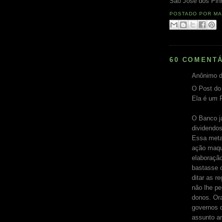
São José dos Pinh
POSTADO POR
MA
60 COMENTÁ
Anônimo d
O Post do 
Ela é um 
O Banco já
dividendo
Essa meta
ação maqui
elaboração
bastasse o
ditar as r
não lhe pe
donos. Ora
governos d
assunto a