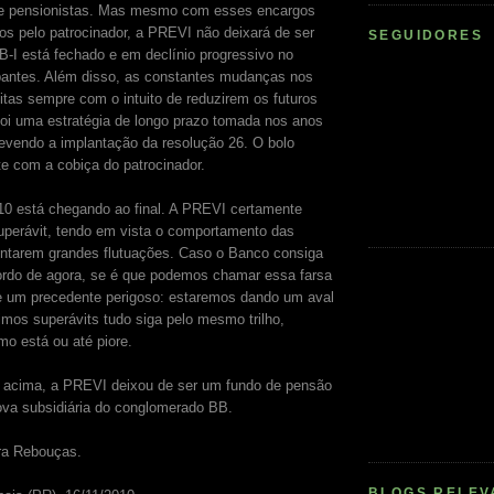
e pensionistas. Mas mesmo com esses encargos
tos pelo patrocinador, a PREVI não deixará de ser
SEGUIDORES
PB-I está fechado e em declínio progressivo no
pantes. Além disso, as constantes mudanças nos
itas sempre com o intuito de reduzirem os futuros
foi uma estratégia de longo prazo tomada nos anos
prevendo a implantação da resolução 26. O bolo
e com a cobiça do patrocinador.
10 está chegando ao final. A PREVI certamente
perávit, tendo em vista o comportamento das
ntarem grandes flutuações. Caso o Banco consiga
ordo de agora, se é que podemos chamar essa farsa
e um precedente perigoso: estaremos dando um aval
imos superávits tudo siga pelo mesmo trilho,
o está ou até piore.
o acima, a PREVI deixou de ser um fundo de pensão
ova subsidiária do conglomerado BB.
ra Rebouças.
BLOGS RELEV