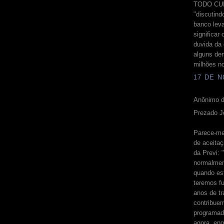
TODO CUID
"discutind
banco lev
significar
duvida da 
alguns de
milhões no
17 DE N
Anônimo d
Prezado J
Parece-me 
de aceitaç
da Previ: 
normalmen
quando es
teremos f
anos de tr
contribue
programad
agora, eng