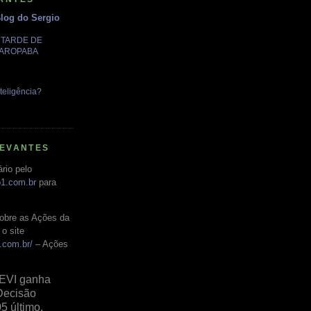
Blog do Sergio
A TARDE DE
GAROPABA
teligência?
LEVANTES
rio pelo
o1.com.br
para
obre as Ações da
o site
.com.br/
– Ações
EVI ganha
Decisão
05 último,