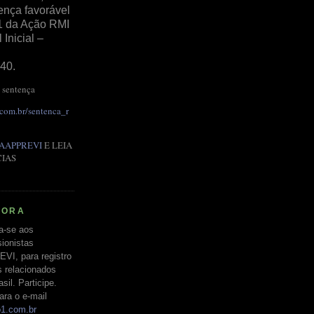
ença favorável
1 da Ação RMI
Inicial –
40.
 sentença
.com.br/sentenca_r
AAPPREVI
E LEIA
CIAS
RORA
a-se aos
ionistas
EVI, para registro
s relacionados
il. Participe.
ara o e-mail
o1.com.br