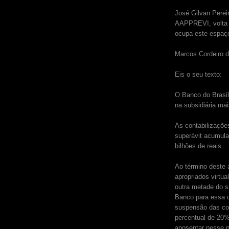
José Gilvan Perei
AAPPREVI, volta a
ocupa este espaç
Marcos Cordeiro d
Eis o seu texto:
O Banco do Brasil
na subsidiária ma
As contabilizaçõe
superávit acumula
bilhões de reais.
Ao término deste 
apropriados virtua
outra metade do s
Banco para essa d
suspensão das co
percentual de 20%
aposentar nesse p