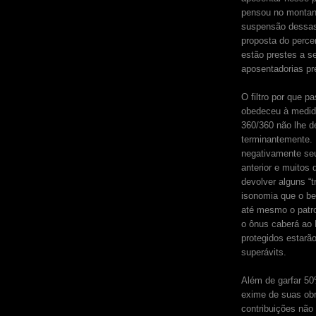
pensou no montan
suspensão dessas
proposta do perce
estão prestes a s
aposentadorias pr
O filtro por que p
obedeceu à medida
360/360 não lhe d
terminantemente. 
negativamente seu
anterior e muitos 
devolver alguns “
isonomia que o be
até mesmo o patroc
o ônus caberá ao 
protegidos estarão
superávits.
Além de garfar 50
exime de suas obr
contribuições não