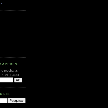
br
AAPPREVI
l e receba as
PREVI.
E-mail
POSTS