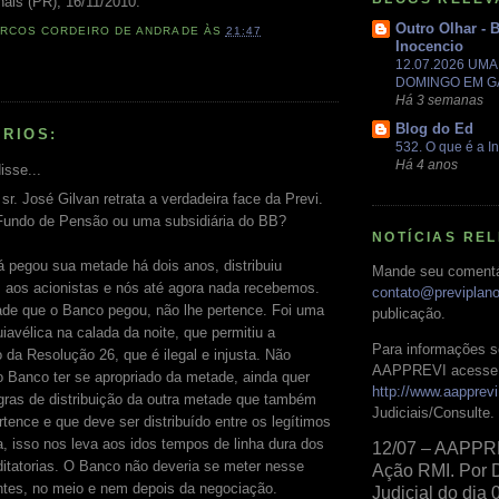
ais (PR), 16/11/2010.
Outro Olhar - 
RCOS CORDEIRO DE ANDRADE
ÀS
21:47
Inocencio
12.07.2026 UM
DOMINGO EM 
Há 3 semanas
Blog do Ed
RIOS:
532. O que é a In
Há 4 anos
isse...
sr. José Gilvan retrata a verdadeira face da Previ.
Fundo de Pensão ou uma subsidiária do BB?
NOTÍCIAS RE
 pegou sua metade há dois anos, distribuiu
Mande seu comentá
s aos acionistas e nós até agora nada recebemos.
contato@previplan
de que o Banco pegou, não lhe pertence. Foi uma
publicação.
avélica na calada da noite, que permitiu a
Para informações s
 da Resolução 26, que é ilegal e injusta. Não
AAPPREVI acesse 
 Banco ter se apropriado da metade, ainda quer
http://www.aapprevi
egras de distribuição da outra metade que também
Judiciais/Consulte.
rtence e que deve ser distribuído entre os legítimos
, isso nos leva aos idos tempos de linha dura dos
12/07 – AAPPR
itatorias. O Banco não deveria se meter nesse
Ação RMI. Por 
ntes, no meio e nem depois da negociação.
Judicial do dia 