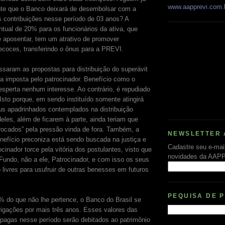
www.aapprevi.com.
te que o Banco deixará de desembolsar com a
 contribuições nesse período de 03 anos? A
ntual de 20% para os funcionários da ativa, que
e aposentar, tem um atrativo de promover
ecoces, transferindo o ônus para a PREVI.
assaram as propostas para distribuição do superávit
 imposta pelo patrocinador. Benefício como o
esperta nenhum interesse. Ao contrário, é repudiado
Isto porque, em sendo instituído somente atingirá
s apadrinhados contemplados na distribuição
deles, além de ficarem à parte, ainda teriam que
trocados” pela pressão vinda de fora. Também, a
NEWSLETTER 
nefício preconiza está sendo buscada na justiça e
Cadastre seu e-mai
inador torce pela vitória dos postulantes, visto que
novidades da AAP
Fundo, não a ele, Patrocinador, e com isso os seus
 livres para usufruir de outras benesses em futuros
PEQUISA DE 
% do que não lhe pertence, o Banco do Brasil se
igações por mais três anos. Esses valores das
 pagas nesse período serão debitados ao patrimônio