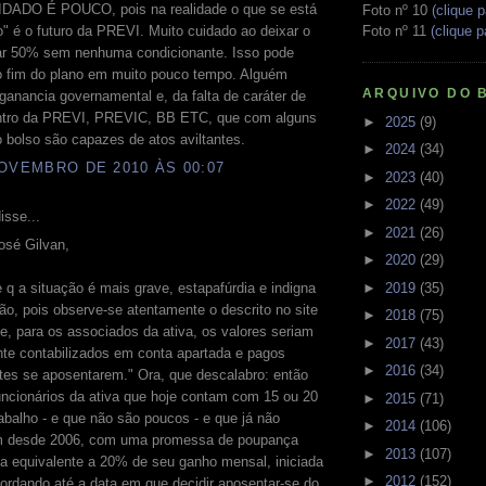
ADO É POUCO, pois na realidade o que se está
Foto nº 10
(clique p
Foto nº 11
(clique p
o" é o futuro da PREVI. Muito cuidado ao deixar o
ar 50% sem nenhuma condicionante. Isso pode
 o fim do plano em muito pouco tempo. Alguém
ARQUIVO DO 
ganancia governamental e, da falta de caráter de
ntro da PREVI, PREVIC, BB ETC, que com alguns
►
2025
(9)
 bolso são capazes de atos aviltantes.
►
2024
(34)
OVEMBRO DE 2010 ÀS 00:07
►
2023
(40)
►
2022
(49)
isse...
►
2021
(26)
osé Gilvan,
►
2020
(29)
►
2019
(35)
q a situação é mais grave, estapafúrdia e indigna
ão, pois observe-se atentamente o descrito no site
►
2018
(75)
"e, para os associados da ativa, os valores seriam
►
2017
(43)
te contabilizados em conta apartada e pagos
►
2016
(34)
tes se aposentarem." Ora, que descalabro: então
uncionários da ativa que hoje contam com 15 ou 20
►
2015
(71)
abalho - e que não são poucos - e que já não
►
2014
(106)
m desde 2006, com uma promessa de poupança
►
2013
(107)
a equivalente a 20% de seu ganho mensal, iniciada
►
2012
(152)
ordando até a data em que decidir aposentar-se do