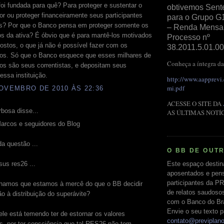
foi fundada para quê? Para proteger e sustentar o
obtivemos Sent
or ou proteger financeiramente seus participantes
para o Grupo G
s? Por que o Banco pensa em proteger somente os
– Renda Mensal 
os da ativa? É óbvio que é para mantê-los motivados
Processo nº
stos, o que já não é possível fazer com os
38.2011.5.01.00
os. Só que o Banco esquece que esses milhares de
Conheça a íntegra da
os são seus correntistas, e depositam seus
essa instituição.
http://www.aapprevi
mi.pdf
OVEMBRO DE 2010 ÀS 22:36
ACESSE O SITE DA
bosa disse...
AS ÚLTIMAS NOTÍ
arcos e seguidores do Blog
da questão ...
O BB DE OUT
Este espaço destin
us res26 ...
aposentados e pens
participantes da PR
hamos que estamos à mercê do que o BB decidir
de relatos saudoso
o à distribuição do superávite?
com o Banco do Bras
Envie o seu texto p
le está temendo ter de estornar os valores
contato@previplan
s, por ter consciência que tal RES26 não tem