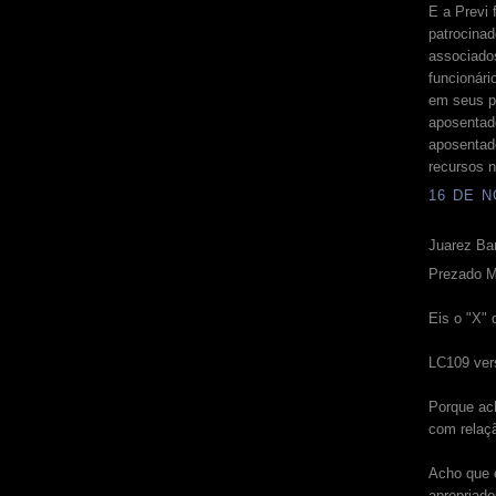
E a Previ 
patrocinad
associado
funcionári
em seus po
aposentad
aposentad
recursos n
16 DE N
Juarez Bar
Prezado M
Eis o "X" 
LC109 vers
Porque ac
com relaçã
Acho que e
apropriado