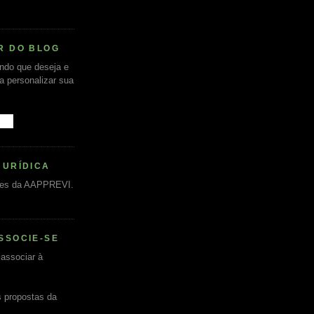
R DO BLOG
undo que deseja e
ra personalizar sua
JURÍDICA
es da AAPPREVI.
SSOCIE-SE
associar à
s propostas da