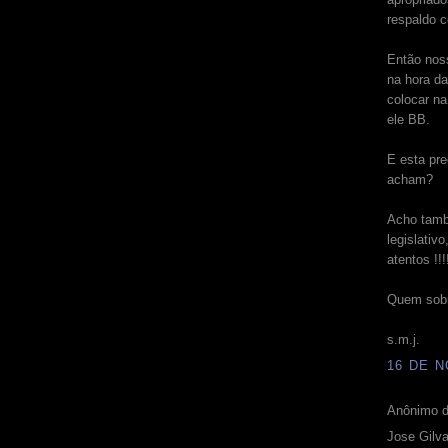
respaldo c
Então nos
na hora d
colocar n
ele BB.
E esta pre
acham?
Acho tamb
legislativ
atentos !!!
Quem sobre
s.m.j.
16 DE N
Anônimo d
Jose Gilva