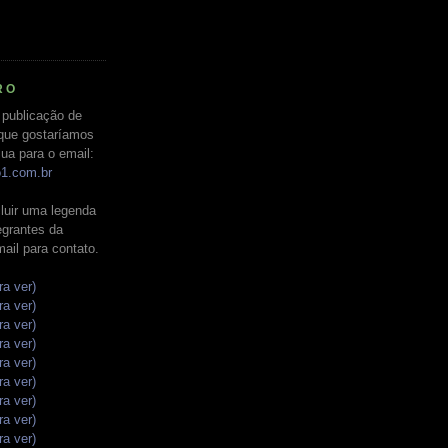
RO
 publicação de
que gostaríamos
ua para o email:
o1.com.br
luir uma legenda
tegrantes da
mail para contato.
ra ver)
ra ver)
ra ver)
ra ver)
ra ver)
ra ver)
ra ver)
ra ver)
ra ver)