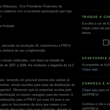
ra Rebouças, Vice Presidente Financeiro da
 colaborar com a excelente participação que hoje
o.
TROQUE A CO
Escolha a cor de f
e Andrade.
clique sobre ela pa
leitura.
, ancorado na resolução 26, transformou a PREVI
is rentável do seu conglomerado.
ASSESSORIA 
s virtuais realizadas, com base na metade do
Acompanhe as Açõ
do de 2007 a 2009, lhe renderam a bagatela de 14,5
Clique aqui
ano, temendo um possível estorno dos valores já
CONHEÇA E A
lmente, simula reuniões para tratar da distribuição da
uperávit. Observem que as propostas aceitas pelo
Clique aqui
para se 
istribuição só trazem vantagem para ele mesmo. A
AAPPREVI.
ntribuições para a PREVI por mais 03 anos e um
Conheça o site e a
 para os funcionários da ativa que vierem a se
AAPPREVI.
eríodo deixa bem claro suas intenções. Alguém já