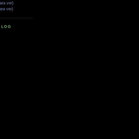
ara ver)
ara ver)
BLOG