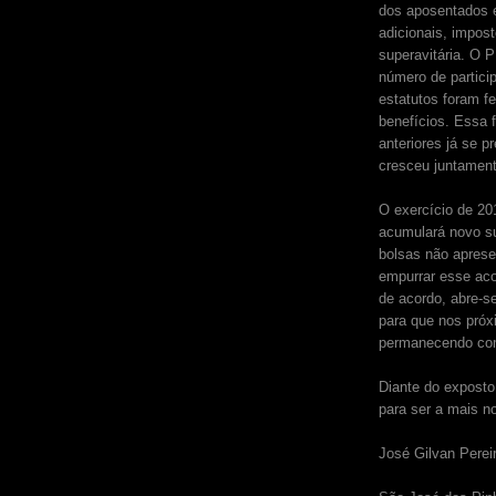
dos aposentados 
adicionais, impos
superavitária. O 
número de partici
estatutos foram fe
benefícios. Essa 
anteriores já se 
cresceu juntament
O exercício de 20
acumulará novo su
bolsas não aprese
empurrar esse ac
de acordo, abre-s
para que nos próx
permanecendo com
Diante do expost
para ser a mais n
José Gilvan Perei