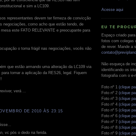
onstitucional e sim a LC109.
Acesse aqui
sos representantes devem ter firmeza de convicção
as negociações, como acho que estão tendo, de
EU TE PROCU
a mesa este FATO RELEVANTE e preocupante para
Espaço criado para
fotos com colegas 
de rever. Mande a s
ocupação o torna frágil nas negociações, vocês não
contato@previplan
Não esqueça de inc
ém que estão armando uma alteração da LC109 via
identificando os in
o, para tornar a aplicação da RES26, legal. Fiquem
fotografia com o e-
!!
Foto nº 1
(clique pa
viver, verá ...
Foto nº 2
(clique pa
Foto nº 3
(clique pa
Foto nº 4
(clique pa
Foto nº 5
(clique pa
OVEMBRO DE 2010 ÀS 23:15
Foto nº 6
(clique pa
Foto nº 7
(clique pa
isse...
Foto nº 8
(clique pa
n, vc pòs o dedo na ferida.
Foto nº 9
(clique pa