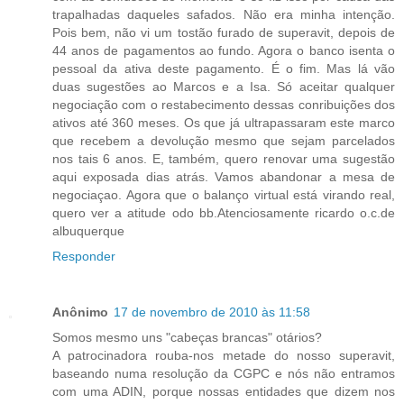
trapalhadas daqueles safados. Não era minha intenção.
Pois bem, não vi um tostão furado de superavit, depois de
44 anos de pagamentos ao fundo. Agora o banco isenta o
pessoal da ativa deste pagamento. É o fim. Mas lá vão
duas sugestões ao Marcos e a Isa. Só aceitar qualquer
negociação com o restabecimento dessas conribuições dos
ativos até 360 meses. Os que já ultrapassaram este marco
que recebem a devolução mesmo que sejam parcelados
nos tais 6 anos. E, também, quero renovar uma sugestão
aqui exposada dias atrás. Vamos abandonar a mesa de
negociaçao. Agora que o balanço virtual está virando real,
quero ver a atitude odo bb.Atenciosamente ricardo o.c.de
albuquerque
Responder
Anônimo
17 de novembro de 2010 às 11:58
Somos mesmo uns "cabeças brancas" otários?
A patrocinadora rouba-nos metade do nosso superavit,
baseando numa resolução da CGPC e nós não entramos
com uma ADIN, porque nossas entidades que dizem nos