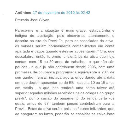
Anônimo
17 de novembro de 2010 às 02:42
Prezado José Gilvan,
Parece-me q a situação é mais grave, estapafúrdia e
indigna de aceitação, pois observe-se atentamente o
descrito no site da Previ: "e, para os associados da ativa,
os valores seriam normalmente contabilizados em conta
apartada e pagos quando estes se aposentarem." Ora, que
descalabro: então teremos funcionários da ativa que hoje
contam com 15 ou 20 anos de trabalho - e que não são
poucos - e que já não contribuem desde 2006, com uma
promessa de poupança programada equivalente a 20% de
seu ganho mensal, iniciada agora, engordando até a data
em que decidir aposentar-se do BB - daqui a 10 ou 15 anos
em média , o que lhes renderá uma soma talvez até
superior aqueles milhões recebidos pelos colegas do grupo
pré-67, por o casião do pagamento do renda certa -os
quais, antes de 67, também jamais contribuíram para a
Previ -. Estes da ativa serão, pois, os futuros felizardos, que
ao apagarem as luzes, poderão se esbaldar na caixa forte