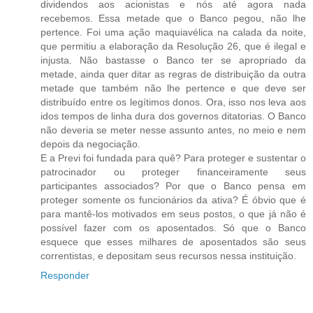
dividendos aos acionistas e nós até agora nada
recebemos. Essa metade que o Banco pegou, não lhe
pertence. Foi uma ação maquiavélica na calada da noite,
que permitiu a elaboração da Resolução 26, que é ilegal e
injusta. Não bastasse o Banco ter se apropriado da
metade, ainda quer ditar as regras de distribuição da outra
metade que também não lhe pertence e que deve ser
distribuído entre os legítimos donos. Ora, isso nos leva aos
idos tempos de linha dura dos governos ditatorias. O Banco
não deveria se meter nesse assunto antes, no meio e nem
depois da negociação.
E a Previ foi fundada para quê? Para proteger e sustentar o
patrocinador ou proteger financeiramente seus
participantes associados? Por que o Banco pensa em
proteger somente os funcionários da ativa? É óbvio que é
para mantê-los motivados em seus postos, o que já não é
possível fazer com os aposentados. Só que o Banco
esquece que esses milhares de aposentados são seus
correntistas, e depositam seus recursos nessa instituição.
Responder