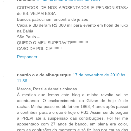
COITADOS DE NOS APOSENTADOS E PENSIONISTAS>
do BB: VEJAM ESSA:
Bancos patrocinam encontro de juízes
Caixa e BB deram R$ 380 mil para evento em hotel de luxo
na Bahia
São Paulo –
QUERO O MEU SUPERAVITE!!!!!!!!!!!!!
CASO DE POLICIA!!!!!!!!
Responder
ricardo o.c.de albuquerque
17 de novembro de 2010 às
11:36
Marcos, Rossi e demais colegas.
À medida que lemos este blog a minha revolta vai se
acentuando. O esclarecimento do Gilvan de hoje é de
rachar. Minha posse no bb foi em 1963, 4 anos após passei
a contribuir para a o que é hoje o PB1. Assim sendo paguei
a PREVI até a suspensão das contribuições. Por ter me
aposentado com 27 anos de banco, em plena era color,
com as confusões do momento e só fiz isso por causa das