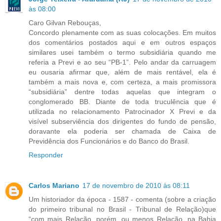
às 08:00
Caro Gilvan Rebouças,
Concordo plenamente com as suas colocações. Em muitos
dos comentários postados aqui e em outros espaços
similares usei também o termo subsidiária quando me
referia a Previ e ao seu “PB-1”. Pelo andar da carruagem
eu ousaria afirmar que, além de mais rentável, ela é
também a mais nova e, com certeza, a mais promissora
“subsidiária” dentre todas aquelas que integram o
conglomerado BB. Diante de toda truculência que é
utilizada no relacionamento Patrocinador X Previ e da
visível subserviência dos dirigentes do fundo de pensão,
doravante ela poderia ser chamada de Caixa de
Previdência dos Funcionários e do Banco do Brasil.
Responder
Carlos Mariano
17 de novembro de 2010 às 08:11
Um historiador da época - 1587 - comenta (sobre a criação
do primeiro tribunal no Brasil - Tribunal de Relação)que
“com mais Relação, porém, ou menos Relação, na Bahia