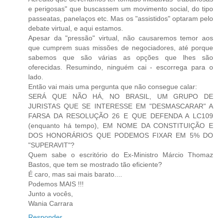
e perigosas" que buscassem um movimento social, do tipo
passeatas, panelaços etc. Mas os "assistidos" optaram pelo
debate virtual, e aqui estamos.
Apesar da "pressão" virtual, não causaremos temor aos
que cumprem suas missões de negociadores, até porque
sabemos que são várias as opções que lhes são
oferecidas. Resumindo, ninguém cai - escorrega para o
lado.
Então vai mais uma pergunta que não consegue calar:
SERÁ QUE NÃO HÁ, NO BRASIL, UM GRUPO DE
JURISTAS QUE SE INTERESSE EM "DESMASCARAR" A
FARSA DA RESOLUÇÃO 26 E QUE DEFENDA A LC109
(enquanto há tempo), EM NOME DA CONSTITUIÇÃO E
DOS HONORÁRIOS QUE PODEMOS FIXAR EM 5% DO
"SUPERAVIT"?
Quem sabe o escritório do Ex-Ministro Márcio Thomaz
Bastos, que tem se mostrado tão eficiente?
É caro, mas sai mais barato....
Podemos MAIS !!!
Junto a vocês,
Wania Carrara
Responder