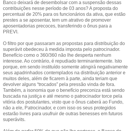
Banco deixará de desembolsar com a suspensão dessas
contribuições nesse período de 03 anos? A proposta do
percentual de 20% para os funcionários da ativa, que estão
prestes a se aposentar, tem um atrativo de promover
aposentadorias precoces, transferindo o ônus para a
PREVI.
O filtro por que passaram as propostas para distribuição do
superávit obedeceu à medida imposta pelo patrocinador.
Benefício como o 360/360 não lhe desperta nenhum
interesse. Ao contrário, é repudiado terminantemente. Isto
porque, em sendo instituído somente atingirá negativamente
seus apadrinhados contemplados na distribuição anterior e
muitos deles, além de ficarem à parte, ainda teriam que
devolver alguns “trocados” pela pressão vinda de fora.
Também, a isonomia que o benefício preconiza está sendo
buscada na justiça e até mesmo o patrocinador torce pela
vitória dos postulantes, visto que o ônus caberá ao Fundo,
não a ele, Patrocinador, e com isso os seus protegidos
estarão livres para usufruir de outras benesses em futuros
superávits.