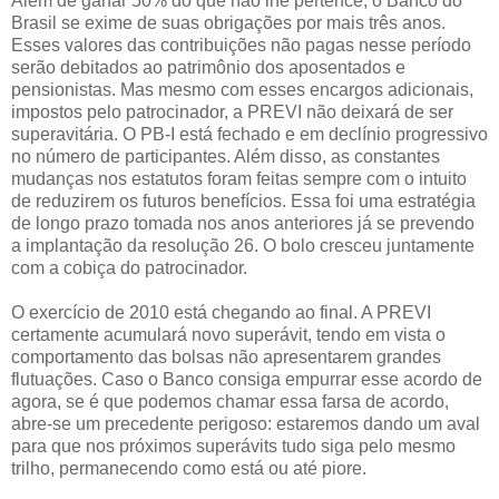
Além de garfar 50% do que não lhe pertence, o Banco do
Brasil se exime de suas obrigações por mais três anos.
Esses valores das contribuições não pagas nesse período
serão debitados ao patrimônio dos aposentados e
pensionistas. Mas mesmo com esses encargos adicionais,
impostos pelo patrocinador, a PREVI não deixará de ser
superavitária. O PB-I está fechado e em declínio progressivo
no número de participantes. Além disso, as constantes
mudanças nos estatutos foram feitas sempre com o intuito
de reduzirem os futuros benefícios. Essa foi uma estratégia
de longo prazo tomada nos anos anteriores já se prevendo
a implantação da resolução 26. O bolo cresceu juntamente
com a cobiça do patrocinador.
O exercício de 2010 está chegando ao final. A PREVI
certamente acumulará novo superávit, tendo em vista o
comportamento das bolsas não apresentarem grandes
flutuações. Caso o Banco consiga empurrar esse acordo de
agora, se é que podemos chamar essa farsa de acordo,
abre-se um precedente perigoso: estaremos dando um aval
para que nos próximos superávits tudo siga pelo mesmo
trilho, permanecendo como está ou até piore.