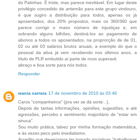
do Patinhas. É triste, mas parece inevitável. Em lugar deste
privilégio concedido de antemão para este grupo vindouro,
é que sugiro a distribuição para todos, apenas os já
aposentados, dos 20% propostos, mais os 360/360 que
parece corrigir o maior número de injustiças e, em
sobrando alguns bilhões, destiná-los ao pagamento de
abonos a todos os aposentados, na proprorção de de 01,
02 ou até 03 salários brutos anuais, a exemplo do que o
pessoal da ativa já vem recebendo nos últimos anos, a
título de PLR embutido aí parte de noss superavit.
abraço e boa sorte para nós todos.
Responder
wania carrara
17 de novembro de 2010 às 03:46
Caros "companheiros" (pra ver se dá sorte...),
Depois de tantas informações, opiniões, sugestões, e até
agressões, percebo o sentimento majoritário de "estar em
sinuca".
Sou muito prática, talvez por minha formação matemática,
e às vezes peco pelo imediatismo.
Acredito que deveríamos ter tomado iniciativas "trabalhosas