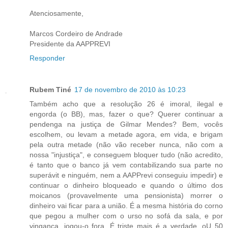
Atenciosamente,
Marcos Cordeiro de Andrade
Presidente da AAPPREVI
Responder
Rubem Tiné
17 de novembro de 2010 às 10:23
Também acho que a resolução 26 é imoral, ilegal e
engorda (o BB), mas, fazer o que? Querer continuar a
pendenga na justiça de Gilmar Mendes? Bem, vocês
escolhem, ou levam a metade agora, em vida, e brigam
pela outra metade (não vão receber nunca, não com a
nossa "injustiça", e conseguem bloquer tudo (não acredito,
é tanto que o banco já vem contabilizando sua parte no
superávit e ninguém, nem a AAPPrevi conseguiu impedir) e
continuar o dinheiro bloqueado e quando o último dos
moicanos (provavelmente uma pensionista) morrer o
dinheiro vai ficar para a união. É a mesma história do corno
que pegou a mulher com o urso no sofá da sala, e por
vingança, jogou-o fora. É triste mais é a verdade. oU 50