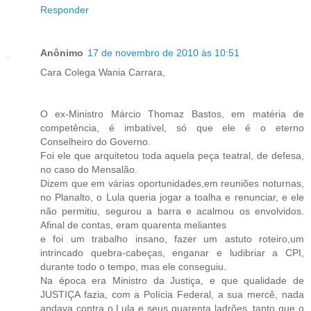
Responder
Anônimo
17 de novembro de 2010 às 10:51
Cara Colega Wania Carrara,
O ex-Ministro Márcio Thomaz Bastos, em matéria de
competência, é imbatível, só que ele é o eterno
Conselheiro do Governo.
Foi ele que arquitetou toda aquela peça teatral, de defesa,
no caso do Mensalão.
Dizem que em várias oportunidades,em reuniões noturnas,
no Planalto, o Lula queria jogar a toalha e renunciar, e ele
não permitiu, segurou a barra e acalmou os envolvidos.
Afinal de contas, eram quarenta meliantes
e foi um trabalho insano, fazer um astuto roteiro,um
intrincado quebra-cabeças, enganar e ludibriar a CPI,
durante todo o tempo, mas ele conseguiu.
Na época era Ministro da Justiça, e que qualidade de
JUSTIÇA fazia, com a Polícia Federal, a sua mercê, nada
andava contra o Lula e seus quarenta ladrões, tanto que o