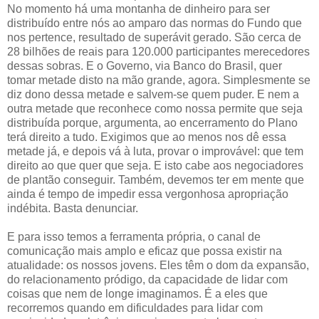
No momento há uma montanha de dinheiro para ser
distribuído entre nós ao amparo das normas do Fundo que
nos pertence, resultado de superávit gerado. São cerca de
28 bilhões de reais para 120.000 participantes merecedores
dessas sobras. E o Governo, via Banco do Brasil, quer
tomar metade disto na mão grande, agora. Simplesmente se
diz dono dessa metade e salvem-se quem puder. E nem a
outra metade que reconhece como nossa permite que seja
distribuída porque, argumenta, ao encerramento do Plano
terá direito a tudo. Exigimos que ao menos nos dê essa
metade já, e depois vá à luta, provar o improvável: que tem
direito ao que quer que seja. E isto cabe aos negociadores
de plantão conseguir. Também, devemos ter em mente que
ainda é tempo de impedir essa vergonhosa apropriação
indébita. Basta denunciar.
E para isso temos a ferramenta própria, o canal de
comunicação mais amplo e eficaz que possa existir na
atualidade: os nossos jovens. Eles têm o dom da expansão,
do relacionamento pródigo, da capacidade de lidar com
coisas que nem de longe imaginamos. É a eles que
recorremos quando em dificuldades para lidar com