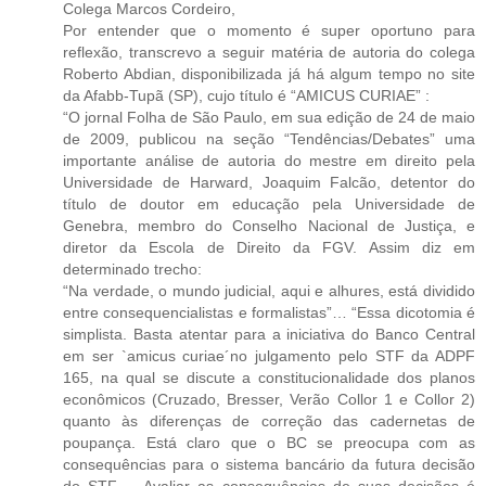
Colega Marcos Cordeiro,
Por entender que o momento é super oportuno para
reflexão, transcrevo a seguir matéria de autoria do colega
Roberto Abdian, disponibilizada já há algum tempo no site
da Afabb-Tupã (SP), cujo título é “AMICUS CURIAE” :
“O jornal Folha de São Paulo, em sua edição de 24 de maio
de 2009, publicou na seção “Tendências/Debates” uma
importante análise de autoria do mestre em direito pela
Universidade de Harward, Joaquim Falcão, detentor do
título de doutor em educação pela Universidade de
Genebra, membro do Conselho Nacional de Justiça, e
diretor da Escola de Direito da FGV. Assim diz em
determinado trecho:
“Na verdade, o mundo judicial, aqui e alhures, está dividido
entre consequencialistas e formalistas”… “Essa dicotomia é
simplista. Basta atentar para a iniciativa do Banco Central
em ser `amicus curiae´no julgamento pelo STF da ADPF
165, na qual se discute a constitucionalidade dos planos
econômicos (Cruzado, Bresser, Verão Collor 1 e Collor 2)
quanto às diferenças de correção das cadernetas de
poupança. Está claro que o BC se preocupa com as
consequências para o sistema bancário da futura decisão
do STF…. Avaliar as consequências de suas decisões é