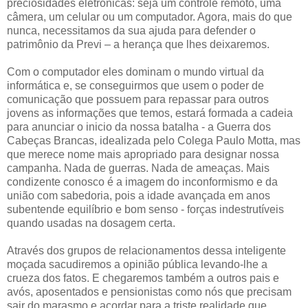
preciosidades eletrônicas: seja um controle remoto, uma
câmera, um celular ou um computador. Agora, mais do que
nunca, necessitamos da sua ajuda para defender o
patrimônio da Previ – a herança que lhes deixaremos.
Com o computador eles dominam o mundo virtual da
informática e, se conseguirmos que usem o poder de
comunicação que possuem para repassar para outros
jovens as informações que temos, estará formada a cadeia
para anunciar o inicio da nossa batalha - a Guerra dos
Cabeças Brancas, idealizada pelo Colega Paulo Motta, mas
que merece nome mais apropriado para designar nossa
campanha. Nada de guerras. Nada de ameaças. Mais
condizente conosco é a imagem do inconformismo e da
união com sabedoria, pois a idade avançada em anos
subentende equilíbrio e bom senso - forças indestrutíveis
quando usadas na dosagem certa.
Através dos grupos de relacionamentos dessa inteligente
moçada sacudiremos a opinião pública levando-lhe a
crueza dos fatos. E chegaremos também a outros pais e
avós, aposentados e pensionistas como nós que precisam
sair do marasmo e acordar para a triste realidade que