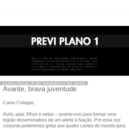
sexta-feira, 5 de novembro de 2010
Avante, brava juventude
Caros Colegas.
Avós, pais, filhos e netos – unamo-nos para formar uma
legião disseminadora de um alerta à Nação. Por essa voz
conjunta poderemos gritar aos quatro cantos do mundo para