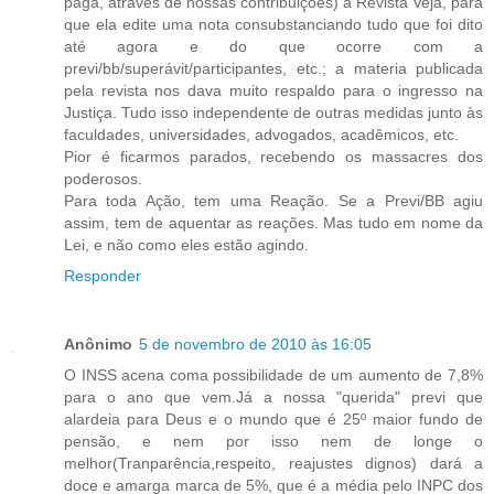
paga, através de nossas contribuições) à Revista Veja, para
que ela edite uma nota consubstanciando tudo que foi dito
até agora e do que ocorre com a
previ/bb/superávit/participantes, etc.; a materia publicada
pela revista nos dava muito respaldo para o ingresso na
Justiça. Tudo isso independente de outras medidas junto às
faculdades, universidades, advogados, acadêmicos, etc.
Pior é ficarmos parados, recebendo os massacres dos
poderosos.
Para toda Ação, tem uma Reação. Se a Previ/BB agiu
assim, tem de aquentar as reações. Mas tudo em nome da
Lei, e não como eles estão agindo.
Responder
Anônimo
5 de novembro de 2010 às 16:05
O INSS acena coma possibilidade de um aumento de 7,8%
para o ano que vem.Já a nossa "querida" previ que
alardeia para Deus e o mundo que é 25º maior fundo de
pensão, e nem por isso nem de longe o
melhor(Tranparência,respeito, reajustes dignos) dará a
doce e amarga marca de 5%, que é a média pelo INPC dos