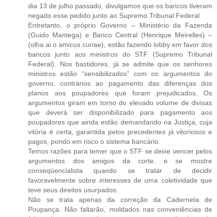
dia 13 de julho passado, divulgamos que os bancos tiveram
negado esse pedido junto ao Supremo Tribunal Federal
Entretanto, o próprio Governo – Ministério da Fazenda
(Guido Mantega) e Banco Central (Henrique Meirelles) –
(olha ai o amicus curiae), estão fazendo lobby em favor dos
bancos junto aos ministros do STF (Supremo Tribunal
Federal). Nos bastidores, já se admite que os senhores
ministros estão “sensibilizados” com os argumentos do
governo, contrários ao pagamento das diferenças dos
planos aos poupadores que foram prejudicados. Os
argumentos giram em torno do elevado volume de divisas
que deverá ser disponibilizado para pagamento aos
poupadores que ainda estão demandando na Justiça, cuja
vitória é certa, garantida pelos precedentes já vitoriosos e
pagos, pondo em risco o sistema bancário.
Temos razões para temer que o STF se deixe vencer pelos
argumentos dos amigos da corte, e se mostre
conseqüencialista quando se tratar de decidir
favoravelmente sobre interesses de uma coletividade que
teve seus direitos usurpados.
Não se trata apenas da correção da Caderneta de
Poupança. Não faltarão, moldados nas conveniências de