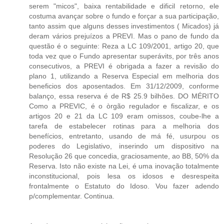
serem "micos", baixa rentabilidade e dificil retorno, ele
costuma avançar sobre o fundo e forçar a sua participação,
tanto assim que alguns desses investimentos ( Micados) já
deram vários prejuízos a PREVI. Mas o pano de fundo da
questão é o seguinte: Reza a LC 109/2001, artigo 20, que
toda vez que o Fundo apresentar superávits, por três anos
consecutivos, a PREVI é obrigada a fazer a revisão do
plano 1, utilizando a Reserva Especial em melhoria dos
beneficios dos aposentados. Em 31/12/2009, conforme
balanço, essa reserva é de R$ 25.9 bilhões. DO MÉRITO
Como a PREVIC, é o òrgão regulador e fiscalizar, e os
artigos 20 e 21 da LC 109 eram omissos, coube-lhe a
tarefa de estabelecer rotinas para a melhoria dos
benefícios, entretanto, usando de má fé, usurpou os
poderes do Legislativo, inserindo um dispositivo na
Resolução 26 que concedia, graciosamente, ao BB, 50% da
Reserva. Isto não existe na Lei, é uma inovação totalmente
inconstitucional, pois lesa os idosos e desrespeita
frontalmente o Estatuto do Idoso. Vou fazer adendo
p/complementar. Continua.