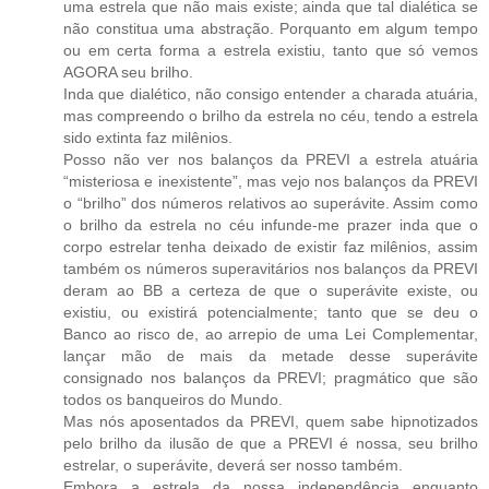
uma estrela que não mais existe; ainda que tal dialética se
não constitua uma abstração. Porquanto em algum tempo
ou em certa forma a estrela existiu, tanto que só vemos
AGORA seu brilho.
Inda que dialético, não consigo entender a charada atuária,
mas compreendo o brilho da estrela no céu, tendo a estrela
sido extinta faz milênios.
Posso não ver nos balanços da PREVI a estrela atuária
“misteriosa e inexistente”, mas vejo nos balanços da PREVI
o “brilho” dos números relativos ao superávite. Assim como
o brilho da estrela no céu infunde-me prazer inda que o
corpo estrelar tenha deixado de existir faz milênios, assim
também os números superavitários nos balanços da PREVI
deram ao BB a certeza de que o superávite existe, ou
existiu, ou existirá potencialmente; tanto que se deu o
Banco ao risco de, ao arrepio de uma Lei Complementar,
lançar mão de mais da metade desse superávite
consignado nos balanços da PREVI; pragmático que são
todos os banqueiros do Mundo.
Mas nós aposentados da PREVI, quem sabe hipnotizados
pelo brilho da ilusão de que a PREVI é nossa, seu brilho
estrelar, o superávite, deverá ser nosso também.
Embora a estrela da nossa independência enquanto