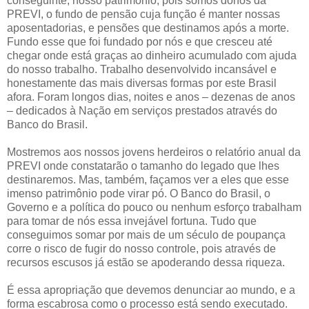
conseguinte, nosso patrimônio, pois somos donos da
PREVI, o fundo de pensão cuja função é manter nossas
aposentadorias, e pensões que destinamos após a morte.
Fundo esse que foi fundado por nós e que cresceu até
chegar onde está graças ao dinheiro acumulado com ajuda
do nosso trabalho. Trabalho desenvolvido incansável e
honestamente das mais diversas formas por este Brasil
afora. Foram longos dias, noites e anos – dezenas de anos
– dedicados à Nação em serviços prestados através do
Banco do Brasil.
Mostremos aos nossos jovens herdeiros o relatório anual da
PREVI onde constatarão o tamanho do legado que lhes
destinaremos. Mas, também, façamos ver a eles que esse
imenso patrimônio pode virar pó. O Banco do Brasil, o
Governo e a política do pouco ou nenhum esforço trabalham
para tomar de nós essa invejável fortuna. Tudo que
conseguimos somar por mais de um século de poupança
corre o risco de fugir do nosso controle, pois através de
recursos escusos já estão se apoderando dessa riqueza.
É essa apropriação que devemos denunciar ao mundo, e a
forma escabrosa como o processo está sendo executado.