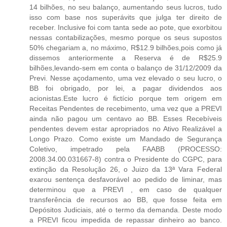
14 bilhões, no seu balanço, aumentando seus lucros, tudo
isso com base nos superávits que julga ter direito de
receber. Inclusive foi com tanta sede ao pote, que exorbitou
nessas contabilizações, mesmo porque os seus supostos
50% chegariam a, no máximo, R$12.9 bilhões,pois como já
dissemos anteriormente a Reserva é de R$25.9
bilhões,levando-sem em conta o balanço de 31/12/2009 da
Previ. Nesse açodamento, uma vez elevado o seu lucro, o
BB foi obrigado, por lei, a pagar dividendos aos
acionistas.Este lucro é fictício porque tem origem em
Receitas Pendentes de recebimento, uma vez que a PREVI
ainda não pagou um centavo ao BB. Esses Recebíveis
pendentes devem estar apropriados no Ativo Realizável a
Longo Prazo. Como existe um Mandado de Segurança
Coletivo, impetrado pela FAABB (PROCESSO:
2008.34.00.031667-8) contra o Presidente do CGPC, para
extinção da Resolução 26, o Juizo da 13ª Vara Federal
exarou sentença desfavorável ao pedido de liminar, mas
determinou que a PREVI , em caso de qualquer
transferência de recursos ao BB, que fosse feita em
Depósitos Judiciais, até o termo da demanda. Deste modo
a PREVI ficou impedida de repassar dinheiro ao banco.