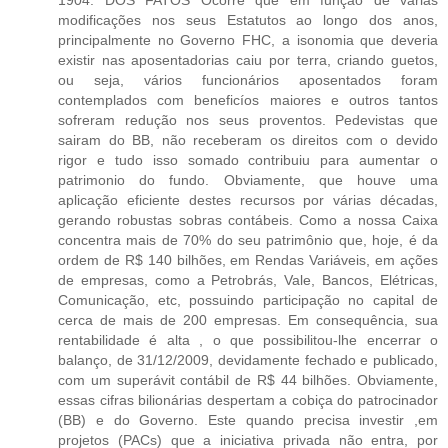
modificações nos seus Estatutos ao longo dos anos,
principalmente no Governo FHC, a isonomia que deveria
existir nas aposentadorias caiu por terra, criando guetos,
ou seja, vários funcionários aposentados foram
contemplados com beneficíos maiores e outros tantos
sofreram redução nos seus proventos. Pedevistas que
sairam do BB, não receberam os direitos com o devido
rigor e tudo isso somado contribuiu para aumentar o
patrimonio do fundo. Obviamente, que houve uma
aplicação eficiente destes recursos por várias décadas,
gerando robustas sobras contábeis. Como a nossa Caixa
concentra mais de 70% do seu patrimônio que, hoje, é da
ordem de R$ 140 bilhões, em Rendas Variáveis, em ações
de empresas, como a Petrobrás, Vale, Bancos, Elétricas,
Comunicação, etc, possuindo participação no capital de
cerca de mais de 200 empresas. Em consequência, sua
rentabilidade é alta , o que possibilitou-lhe encerrar o
balanço, de 31/12/2009, devidamente fechado e publicado,
com um superávit contábil de R$ 44 bilhões. Obviamente,
essas cifras bilionárias despertam a cobiça do patrocinador
(BB) e do Governo. Este quando precisa investir ,em
projetos (PACs) que a iniciativa privada não entra, por