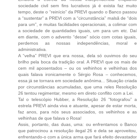
sociedade civil sem fins lucrativos já é exista faz muito
tempo, deste o “reinício” da PREVI quando o Banco passou
a “sustentar” a PREVI com a “circunstância” malsã de “dois
para um”, e muitas facilidades operacionais, a colimar com
a sociedade de quantidades iguais, um para um etc. Daí
em diante, com o advento “desse” sócio com cotas iguais,
perdemos as nossas independências, moral e
administrativa.
A “velha” PREVI que era nossa, dela só ouvimos do seu
brilho pela boca da tradição oral. A PREVI que os mais de
cem mil aposentados – ou os velhinhos e velhinhas dos
quais falava ironicamente o Sérgio Rosa – conhecemos,
essa já se tornara em sociedade anônima... Situação criada
por circunstâncias acumuladas, que uma reles Resolução
26 tentou regimentar, mesmo em direto conflito com a Lei.
Tal o telescópio Hubber, a Resolução 26 “fotografou” a
estrela PREVI ainda viva e atuante, apesar de estar morta,
faz anos, para nós seus associados, os velhinhos e as
velhinhas de que falava o Rosa!
Assis, portanto, das duas, uma: ou enfrentamos o Banco
que patrocinou a resolução ilegal 26 e dela se aproveitou,
enfrentando-o com a única arma que fará efeito devastador