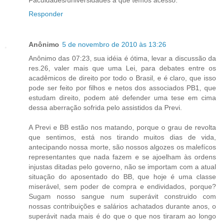
Responder
Anônimo
5 de novembro de 2010 às 13:26
Anônimo das 07:23, sua idéia é ótima, levar a discussão da
res.26, valer mais que uma Lei, para debates entre os
acadêmicos de direito por todo o Brasil, e é claro, que isso
pode ser feito por filhos e netos dos associados PB1, que
estudam direito, podem até defender uma tese em cima
dessa aberração sofrida pelo assistidos da Previ.
A Previ e BB estão nos matando, porque o grau de revolta
que sentimos, está nos tirando muitos dias de vida,
antecipando nossa morte, são nossos algozes os malefícos
representantes que nada fazem e se ajoelham às ordens
injustas ditadas pelo governo, não se importam com a atual
situação do aposentado do BB, que hoje é uma classe
miserável, sem poder de compra e endividados, porque?
Sugam nosso sangue num superávit construido com
nossas contribuições e salários achatados durante anos, o
superávit nada mais é do que o que nos tiraram ao longo