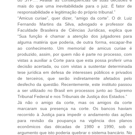
mais do que uma inevitabilidade para o juiz. É fator de
responsabilidade e legitimação do próprio tribunal.”
“Amicus curiae”, quer dizer, “amigo da corte”. O dr. Luiz
Fernando Martins da Silva, advogado e professor da
Faculdade Brasileira de Ciências Jurídicas, explica que
“Sua função é chamar a atenção dos julgadores para
alguma matéria que poderia, de outra forma, escapar-lhe
ao conhecimento. Um memorial de amicus curiae é
produzido, assim, por quem não é parte no processo, com
vistas a auxiliar a Corte para que esta possa proferir uma
decisão acertada, ou com vistas a sustentar determinada
tese jurídica em defesa de interesses públicos e privados
de terceiros, que serão indiretamente afetados pelo
desfecho da questão. Recentemente, este instituto passou
a ser utilizado no Brasil em processos junto ao Supremo
Tribunal Federal e nos Tribunais de Justiça dos Estados.”
Já não o amigo da corte, mas os amigos da corte
marcaram sua presença na corte. Os bancos haviam
recorrido à Justiça para impedir o andamento das ações
para revisão da poupança na vigência dos planos
econômicos das décadas de 1980 e 1990, sob o
argumento que isto poderia quebrar o sistema bancário. No