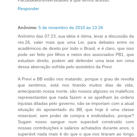
Responder
Anônimo
5 de novembro de 2010 às 13:26
Anônimo das 07:23, sua idéia é ótima, levar a discussão da
res.26, valer mais que uma Lei, para debates entre os
acadêmicos de direito por todo o Brasil, e é claro, que isso
pode ser feito por filhos e netos dos associados PB1, que
estudam direito, podem até defender uma tese em cima
dessa aberração sofrida pelo assistidos da Previ.
A Previ e BB estão nos matando, porque o grau de revolta
que sentimos, está nos tirando muitos dias de vida,
antecipando nossa morte, são nossos algozes os malefícos
representantes que nada fazem e se ajoelham às ordens
injustas ditadas pelo governo, não se importam com a atual
situação do aposentado do BB, que hoje é uma classe
miserável, sem poder de compra e endividados, porque?
Sugam nosso sangue num superávit construido com
nossas contribuições e salários achatados durante anos, o
superávit nada mais é do que o que nos tiraram ao longo