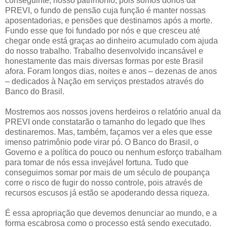
conseguinte, nosso patrimônio, pois somos donos da
PREVI, o fundo de pensão cuja função é manter nossas
aposentadorias, e pensões que destinamos após a morte.
Fundo esse que foi fundado por nós e que cresceu até
chegar onde está graças ao dinheiro acumulado com ajuda
do nosso trabalho. Trabalho desenvolvido incansável e
honestamente das mais diversas formas por este Brasil
afora. Foram longos dias, noites e anos – dezenas de anos
– dedicados à Nação em serviços prestados através do
Banco do Brasil.
Mostremos aos nossos jovens herdeiros o relatório anual da
PREVI onde constatarão o tamanho do legado que lhes
destinaremos. Mas, também, façamos ver a eles que esse
imenso patrimônio pode virar pó. O Banco do Brasil, o
Governo e a política do pouco ou nenhum esforço trabalham
para tomar de nós essa invejável fortuna. Tudo que
conseguimos somar por mais de um século de poupança
corre o risco de fugir do nosso controle, pois através de
recursos escusos já estão se apoderando dessa riqueza.
É essa apropriação que devemos denunciar ao mundo, e a
forma escabrosa como o processo está sendo executado.