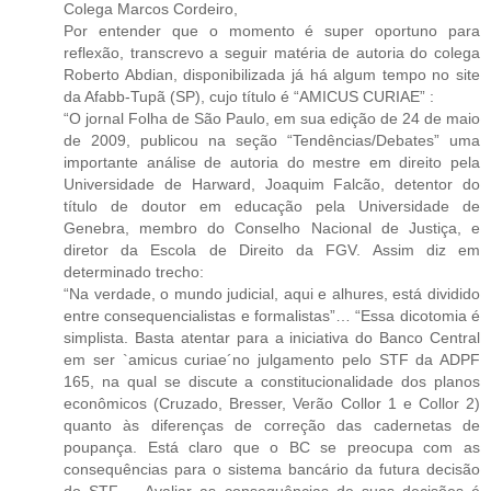
Colega Marcos Cordeiro,
Por entender que o momento é super oportuno para
reflexão, transcrevo a seguir matéria de autoria do colega
Roberto Abdian, disponibilizada já há algum tempo no site
da Afabb-Tupã (SP), cujo título é “AMICUS CURIAE” :
“O jornal Folha de São Paulo, em sua edição de 24 de maio
de 2009, publicou na seção “Tendências/Debates” uma
importante análise de autoria do mestre em direito pela
Universidade de Harward, Joaquim Falcão, detentor do
título de doutor em educação pela Universidade de
Genebra, membro do Conselho Nacional de Justiça, e
diretor da Escola de Direito da FGV. Assim diz em
determinado trecho:
“Na verdade, o mundo judicial, aqui e alhures, está dividido
entre consequencialistas e formalistas”… “Essa dicotomia é
simplista. Basta atentar para a iniciativa do Banco Central
em ser `amicus curiae´no julgamento pelo STF da ADPF
165, na qual se discute a constitucionalidade dos planos
econômicos (Cruzado, Bresser, Verão Collor 1 e Collor 2)
quanto às diferenças de correção das cadernetas de
poupança. Está claro que o BC se preocupa com as
consequências para o sistema bancário da futura decisão
do STF…. Avaliar as consequências de suas decisões é