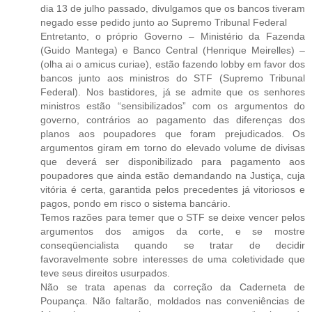
dia 13 de julho passado, divulgamos que os bancos tiveram
negado esse pedido junto ao Supremo Tribunal Federal
Entretanto, o próprio Governo – Ministério da Fazenda
(Guido Mantega) e Banco Central (Henrique Meirelles) –
(olha ai o amicus curiae), estão fazendo lobby em favor dos
bancos junto aos ministros do STF (Supremo Tribunal
Federal). Nos bastidores, já se admite que os senhores
ministros estão “sensibilizados” com os argumentos do
governo, contrários ao pagamento das diferenças dos
planos aos poupadores que foram prejudicados. Os
argumentos giram em torno do elevado volume de divisas
que deverá ser disponibilizado para pagamento aos
poupadores que ainda estão demandando na Justiça, cuja
vitória é certa, garantida pelos precedentes já vitoriosos e
pagos, pondo em risco o sistema bancário.
Temos razões para temer que o STF se deixe vencer pelos
argumentos dos amigos da corte, e se mostre
conseqüencialista quando se tratar de decidir
favoravelmente sobre interesses de uma coletividade que
teve seus direitos usurpados.
Não se trata apenas da correção da Caderneta de
Poupança. Não faltarão, moldados nas conveniências de