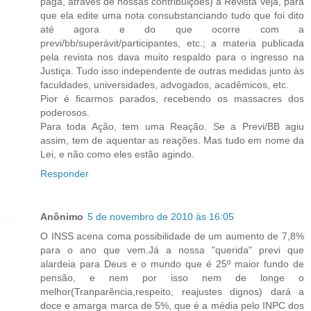
paga, através de nossas contribuições) à Revista Veja, para
que ela edite uma nota consubstanciando tudo que foi dito
até agora e do que ocorre com a
previ/bb/superávit/participantes, etc.; a materia publicada
pela revista nos dava muito respaldo para o ingresso na
Justiça. Tudo isso independente de outras medidas junto às
faculdades, universidades, advogados, acadêmicos, etc.
Pior é ficarmos parados, recebendo os massacres dos
poderosos.
Para toda Ação, tem uma Reação. Se a Previ/BB agiu
assim, tem de aquentar as reações. Mas tudo em nome da
Lei, e não como eles estão agindo.
Responder
Anônimo
5 de novembro de 2010 às 16:05
O INSS acena coma possibilidade de um aumento de 7,8%
para o ano que vem.Já a nossa "querida" previ que
alardeia para Deus e o mundo que é 25º maior fundo de
pensão, e nem por isso nem de longe o
melhor(Tranparência,respeito, reajustes dignos) dará a
doce e amarga marca de 5%, que é a média pelo INPC dos