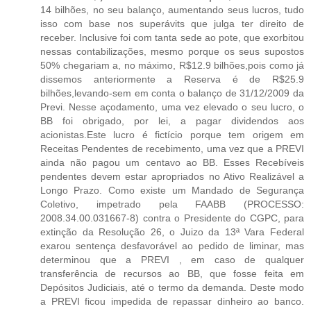
14 bilhões, no seu balanço, aumentando seus lucros, tudo
isso com base nos superávits que julga ter direito de
receber. Inclusive foi com tanta sede ao pote, que exorbitou
nessas contabilizações, mesmo porque os seus supostos
50% chegariam a, no máximo, R$12.9 bilhões,pois como já
dissemos anteriormente a Reserva é de R$25.9
bilhões,levando-sem em conta o balanço de 31/12/2009 da
Previ. Nesse açodamento, uma vez elevado o seu lucro, o
BB foi obrigado, por lei, a pagar dividendos aos
acionistas.Este lucro é fictício porque tem origem em
Receitas Pendentes de recebimento, uma vez que a PREVI
ainda não pagou um centavo ao BB. Esses Recebíveis
pendentes devem estar apropriados no Ativo Realizável a
Longo Prazo. Como existe um Mandado de Segurança
Coletivo, impetrado pela FAABB (PROCESSO:
2008.34.00.031667-8) contra o Presidente do CGPC, para
extinção da Resolução 26, o Juizo da 13ª Vara Federal
exarou sentença desfavorável ao pedido de liminar, mas
determinou que a PREVI , em caso de qualquer
transferência de recursos ao BB, que fosse feita em
Depósitos Judiciais, até o termo da demanda. Deste modo
a PREVI ficou impedida de repassar dinheiro ao banco.