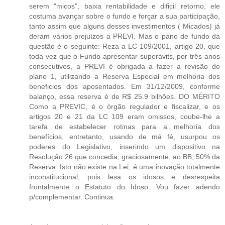
serem "micos", baixa rentabilidade e dificil retorno, ele
costuma avançar sobre o fundo e forçar a sua participação,
tanto assim que alguns desses investimentos ( Micados) já
deram vários prejuízos a PREVI. Mas o pano de fundo da
questão é o seguinte: Reza a LC 109/2001, artigo 20, que
toda vez que o Fundo apresentar superávits, por três anos
consecutivos, a PREVI é obrigada a fazer a revisão do
plano 1, utilizando a Reserva Especial em melhoria dos
beneficios dos aposentados. Em 31/12/2009, conforme
balanço, essa reserva é de R$ 25.9 bilhões. DO MÉRITO
Como a PREVIC, é o òrgão regulador e fiscalizar, e os
artigos 20 e 21 da LC 109 eram omissos, coube-lhe a
tarefa de estabelecer rotinas para a melhoria dos
benefícios, entretanto, usando de má fé, usurpou os
poderes do Legislativo, inserindo um dispositivo na
Resolução 26 que concedia, graciosamente, ao BB, 50% da
Reserva. Isto não existe na Lei, é uma inovação totalmente
inconstitucional, pois lesa os idosos e desrespeita
frontalmente o Estatuto do Idoso. Vou fazer adendo
p/complementar. Continua.