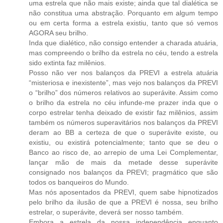
uma estrela que não mais existe; ainda que tal dialética se
não constitua uma abstração. Porquanto em algum tempo
ou em certa forma a estrela existiu, tanto que só vemos
AGORA seu brilho.
Inda que dialético, não consigo entender a charada atuária,
mas compreendo o brilho da estrela no céu, tendo a estrela
sido extinta faz milênios.
Posso não ver nos balanços da PREVI a estrela atuária
“misteriosa e inexistente”, mas vejo nos balanços da PREVI
o “brilho” dos números relativos ao superávite. Assim como
o brilho da estrela no céu infunde-me prazer inda que o
corpo estrelar tenha deixado de existir faz milênios, assim
também os números superavitários nos balanços da PREVI
deram ao BB a certeza de que o superávite existe, ou
existiu, ou existirá potencialmente; tanto que se deu o
Banco ao risco de, ao arrepio de uma Lei Complementar,
lançar mão de mais da metade desse superávite
consignado nos balanços da PREVI; pragmático que são
todos os banqueiros do Mundo.
Mas nós aposentados da PREVI, quem sabe hipnotizados
pelo brilho da ilusão de que a PREVI é nossa, seu brilho
estrelar, o superávite, deverá ser nosso também.
Embora a estrela da nossa independência enquanto