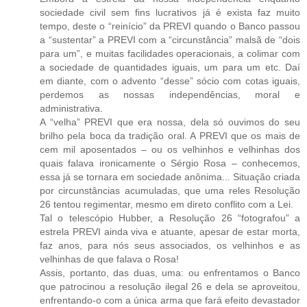
sociedade civil sem fins lucrativos já é exista faz muito
tempo, deste o “reinício” da PREVI quando o Banco passou
a “sustentar” a PREVI com a “circunstância” malsã de “dois
para um”, e muitas facilidades operacionais, a colimar com
a sociedade de quantidades iguais, um para um etc. Daí
em diante, com o advento “desse” sócio com cotas iguais,
perdemos as nossas independências, moral e
administrativa.
A “velha” PREVI que era nossa, dela só ouvimos do seu
brilho pela boca da tradição oral. A PREVI que os mais de
cem mil aposentados – ou os velhinhos e velhinhas dos
quais falava ironicamente o Sérgio Rosa – conhecemos,
essa já se tornara em sociedade anônima... Situação criada
por circunstâncias acumuladas, que uma reles Resolução
26 tentou regimentar, mesmo em direto conflito com a Lei.
Tal o telescópio Hubber, a Resolução 26 “fotografou” a
estrela PREVI ainda viva e atuante, apesar de estar morta,
faz anos, para nós seus associados, os velhinhos e as
velhinhas de que falava o Rosa!
Assis, portanto, das duas, uma: ou enfrentamos o Banco
que patrocinou a resolução ilegal 26 e dela se aproveitou,
enfrentando-o com a única arma que fará efeito devastador