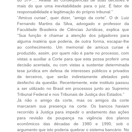
mais do que uma inevitabilidade para o juiz. É fator de
responsabilidade e legitimação do próprio tribunal.”
“Amicus curiae”, quer dizer, “amigo da corte”. O dr. Luiz
Fernando Martins da Silva, advogado e professor da
Faculdade Brasileira de Ciências Jurídicas, explica que
“Sua função é chamar a atenção dos julgadores para
alguma matéria que poderia, de outra forma, escapar-lhe
ao conhecimento. Um memorial de amicus curiae é
produzido, assim, por quem não é parte no processo, com
vistas a auxiliar a Corte para que esta possa proferir uma
decisão acertada, ou com vistas a sustentar determinada
tese jurídica em defesa de interesses públicos e privados
de terceiros, que serão indiretamente afetados pelo
desfecho da questão. Recentemente, este instituto passou
a ser utilizado no Brasil em processos junto ao Supremo
Tribunal Federal e nos Tribunais de Justiça dos Estados.”
Já não o amigo da corte, mas os amigos da corte
marcaram sua presença na corte. Os bancos haviam
recorrido à Justiça para impedir o andamento das ações
para revisão da poupança na vigência dos planos
econômicos das décadas de 1980 e 1990, sob o
argumento que isto poderia quebrar o sistema bancário. No