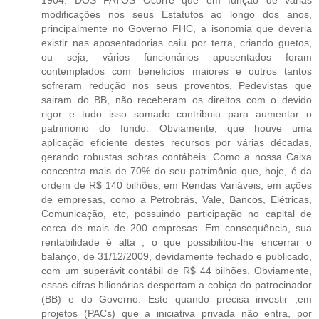
modificações nos seus Estatutos ao longo dos anos,
principalmente no Governo FHC, a isonomia que deveria
existir nas aposentadorias caiu por terra, criando guetos,
ou seja, vários funcionários aposentados foram
contemplados com beneficíos maiores e outros tantos
sofreram redução nos seus proventos. Pedevistas que
sairam do BB, não receberam os direitos com o devido
rigor e tudo isso somado contribuiu para aumentar o
patrimonio do fundo. Obviamente, que houve uma
aplicação eficiente destes recursos por várias décadas,
gerando robustas sobras contábeis. Como a nossa Caixa
concentra mais de 70% do seu patrimônio que, hoje, é da
ordem de R$ 140 bilhões, em Rendas Variáveis, em ações
de empresas, como a Petrobrás, Vale, Bancos, Elétricas,
Comunicação, etc, possuindo participação no capital de
cerca de mais de 200 empresas. Em consequência, sua
rentabilidade é alta , o que possibilitou-lhe encerrar o
balanço, de 31/12/2009, devidamente fechado e publicado,
com um superávit contábil de R$ 44 bilhões. Obviamente,
essas cifras bilionárias despertam a cobiça do patrocinador
(BB) e do Governo. Este quando precisa investir ,em
projetos (PACs) que a iniciativa privada não entra, por