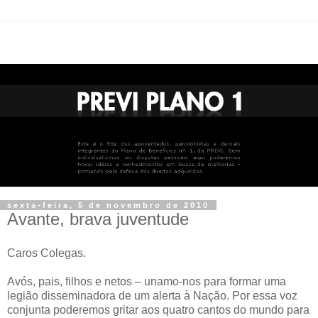
sexta-feira, 5 de novembro de 2010
Avante, brava juventude
Caros Colegas.
Avós, pais, filhos e netos – unamo-nos para formar uma
legião disseminadora de um alerta à Nação. Por essa voz
conjunta poderemos gritar aos quatro cantos do mundo para