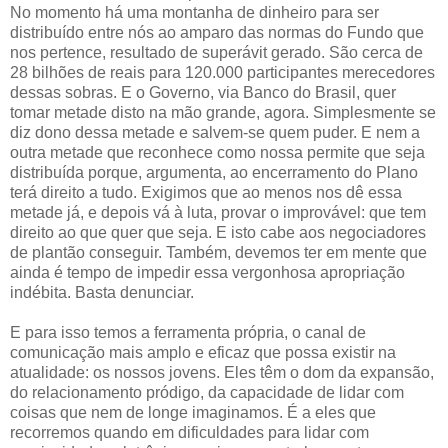
No momento há uma montanha de dinheiro para ser
distribuído entre nós ao amparo das normas do Fundo que
nos pertence, resultado de superávit gerado. São cerca de
28 bilhões de reais para 120.000 participantes merecedores
dessas sobras. E o Governo, via Banco do Brasil, quer
tomar metade disto na mão grande, agora. Simplesmente se
diz dono dessa metade e salvem-se quem puder. E nem a
outra metade que reconhece como nossa permite que seja
distribuída porque, argumenta, ao encerramento do Plano
terá direito a tudo. Exigimos que ao menos nos dê essa
metade já, e depois vá à luta, provar o improvável: que tem
direito ao que quer que seja. E isto cabe aos negociadores
de plantão conseguir. Também, devemos ter em mente que
ainda é tempo de impedir essa vergonhosa apropriação
indébita. Basta denunciar.
E para isso temos a ferramenta própria, o canal de
comunicação mais amplo e eficaz que possa existir na
atualidade: os nossos jovens. Eles têm o dom da expansão,
do relacionamento pródigo, da capacidade de lidar com
coisas que nem de longe imaginamos. É a eles que
recorremos quando em dificuldades para lidar com