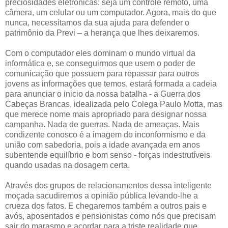
preciosidades eletrônicas: seja um controle remoto, uma
câmera, um celular ou um computador. Agora, mais do que
nunca, necessitamos da sua ajuda para defender o
patrimônio da Previ – a herança que lhes deixaremos.
Com o computador eles dominam o mundo virtual da
informática e, se conseguirmos que usem o poder de
comunicação que possuem para repassar para outros
jovens as informações que temos, estará formada a cadeia
para anunciar o inicio da nossa batalha - a Guerra dos
Cabeças Brancas, idealizada pelo Colega Paulo Motta, mas
que merece nome mais apropriado para designar nossa
campanha. Nada de guerras. Nada de ameaças. Mais
condizente conosco é a imagem do inconformismo e da
união com sabedoria, pois a idade avançada em anos
subentende equilíbrio e bom senso - forças indestrutíveis
quando usadas na dosagem certa.
Através dos grupos de relacionamentos dessa inteligente
moçada sacudiremos a opinião pública levando-lhe a
crueza dos fatos. E chegaremos também a outros pais e
avós, aposentados e pensionistas como nós que precisam
sair do marasmo e acordar para a triste realidade que