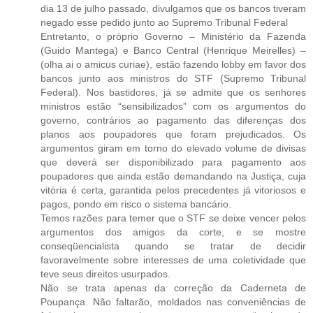
dia 13 de julho passado, divulgamos que os bancos tiveram
negado esse pedido junto ao Supremo Tribunal Federal
Entretanto, o próprio Governo – Ministério da Fazenda
(Guido Mantega) e Banco Central (Henrique Meirelles) –
(olha ai o amicus curiae), estão fazendo lobby em favor dos
bancos junto aos ministros do STF (Supremo Tribunal
Federal). Nos bastidores, já se admite que os senhores
ministros estão “sensibilizados” com os argumentos do
governo, contrários ao pagamento das diferenças dos
planos aos poupadores que foram prejudicados. Os
argumentos giram em torno do elevado volume de divisas
que deverá ser disponibilizado para pagamento aos
poupadores que ainda estão demandando na Justiça, cuja
vitória é certa, garantida pelos precedentes já vitoriosos e
pagos, pondo em risco o sistema bancário.
Temos razões para temer que o STF se deixe vencer pelos
argumentos dos amigos da corte, e se mostre
conseqüencialista quando se tratar de decidir
favoravelmente sobre interesses de uma coletividade que
teve seus direitos usurpados.
Não se trata apenas da correção da Caderneta de
Poupança. Não faltarão, moldados nas conveniências de