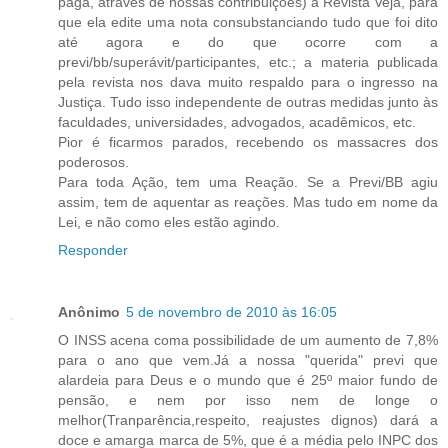
paga, através de nossas contribuições) à Revista Veja, para
que ela edite uma nota consubstanciando tudo que foi dito
até agora e do que ocorre com a
previ/bb/superávit/participantes, etc.; a materia publicada
pela revista nos dava muito respaldo para o ingresso na
Justiça. Tudo isso independente de outras medidas junto às
faculdades, universidades, advogados, acadêmicos, etc.
Pior é ficarmos parados, recebendo os massacres dos
poderosos.
Para toda Ação, tem uma Reação. Se a Previ/BB agiu
assim, tem de aquentar as reações. Mas tudo em nome da
Lei, e não como eles estão agindo.
Responder
Anônimo
5 de novembro de 2010 às 16:05
O INSS acena coma possibilidade de um aumento de 7,8%
para o ano que vem.Já a nossa "querida" previ que
alardeia para Deus e o mundo que é 25º maior fundo de
pensão, e nem por isso nem de longe o
melhor(Tranparência,respeito, reajustes dignos) dará a
doce e amarga marca de 5%, que é a média pelo INPC dos