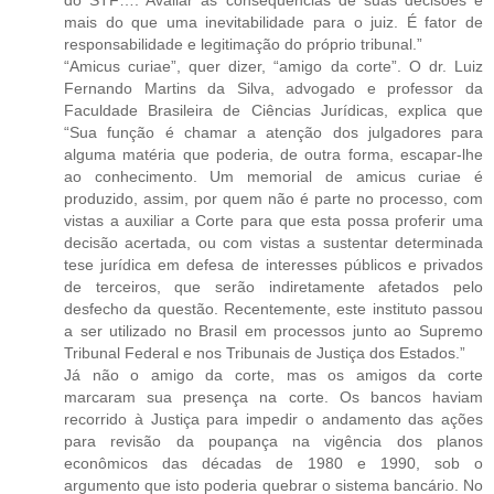
mais do que uma inevitabilidade para o juiz. É fator de
responsabilidade e legitimação do próprio tribunal.”
“Amicus curiae”, quer dizer, “amigo da corte”. O dr. Luiz
Fernando Martins da Silva, advogado e professor da
Faculdade Brasileira de Ciências Jurídicas, explica que
“Sua função é chamar a atenção dos julgadores para
alguma matéria que poderia, de outra forma, escapar-lhe
ao conhecimento. Um memorial de amicus curiae é
produzido, assim, por quem não é parte no processo, com
vistas a auxiliar a Corte para que esta possa proferir uma
decisão acertada, ou com vistas a sustentar determinada
tese jurídica em defesa de interesses públicos e privados
de terceiros, que serão indiretamente afetados pelo
desfecho da questão. Recentemente, este instituto passou
a ser utilizado no Brasil em processos junto ao Supremo
Tribunal Federal e nos Tribunais de Justiça dos Estados.”
Já não o amigo da corte, mas os amigos da corte
marcaram sua presença na corte. Os bancos haviam
recorrido à Justiça para impedir o andamento das ações
para revisão da poupança na vigência dos planos
econômicos das décadas de 1980 e 1990, sob o
argumento que isto poderia quebrar o sistema bancário. No