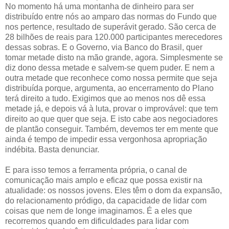
No momento há uma montanha de dinheiro para ser
distribuído entre nós ao amparo das normas do Fundo que
nos pertence, resultado de superávit gerado. São cerca de
28 bilhões de reais para 120.000 participantes merecedores
dessas sobras. E o Governo, via Banco do Brasil, quer
tomar metade disto na mão grande, agora. Simplesmente se
diz dono dessa metade e salvem-se quem puder. E nem a
outra metade que reconhece como nossa permite que seja
distribuída porque, argumenta, ao encerramento do Plano
terá direito a tudo. Exigimos que ao menos nos dê essa
metade já, e depois vá à luta, provar o improvável: que tem
direito ao que quer que seja. E isto cabe aos negociadores
de plantão conseguir. Também, devemos ter em mente que
ainda é tempo de impedir essa vergonhosa apropriação
indébita. Basta denunciar.
E para isso temos a ferramenta própria, o canal de
comunicação mais amplo e eficaz que possa existir na
atualidade: os nossos jovens. Eles têm o dom da expansão,
do relacionamento pródigo, da capacidade de lidar com
coisas que nem de longe imaginamos. É a eles que
recorremos quando em dificuldades para lidar com