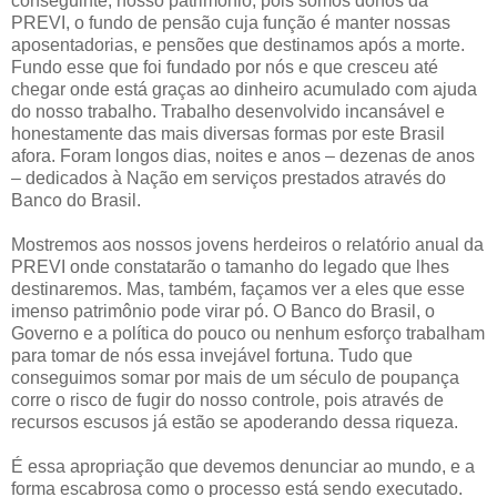
conseguinte, nosso patrimônio, pois somos donos da
PREVI, o fundo de pensão cuja função é manter nossas
aposentadorias, e pensões que destinamos após a morte.
Fundo esse que foi fundado por nós e que cresceu até
chegar onde está graças ao dinheiro acumulado com ajuda
do nosso trabalho. Trabalho desenvolvido incansável e
honestamente das mais diversas formas por este Brasil
afora. Foram longos dias, noites e anos – dezenas de anos
– dedicados à Nação em serviços prestados através do
Banco do Brasil.
Mostremos aos nossos jovens herdeiros o relatório anual da
PREVI onde constatarão o tamanho do legado que lhes
destinaremos. Mas, também, façamos ver a eles que esse
imenso patrimônio pode virar pó. O Banco do Brasil, o
Governo e a política do pouco ou nenhum esforço trabalham
para tomar de nós essa invejável fortuna. Tudo que
conseguimos somar por mais de um século de poupança
corre o risco de fugir do nosso controle, pois através de
recursos escusos já estão se apoderando dessa riqueza.
É essa apropriação que devemos denunciar ao mundo, e a
forma escabrosa como o processo está sendo executado.