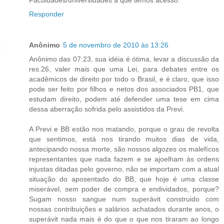
Responder
Anônimo
5 de novembro de 2010 às 13:26
Anônimo das 07:23, sua idéia é ótima, levar a discussão da
res.26, valer mais que uma Lei, para debates entre os
acadêmicos de direito por todo o Brasil, e é claro, que isso
pode ser feito por filhos e netos dos associados PB1, que
estudam direito, podem até defender uma tese em cima
dessa aberração sofrida pelo assistidos da Previ.
A Previ e BB estão nos matando, porque o grau de revolta
que sentimos, está nos tirando muitos dias de vida,
antecipando nossa morte, são nossos algozes os malefícos
representantes que nada fazem e se ajoelham às ordens
injustas ditadas pelo governo, não se importam com a atual
situação do aposentado do BB, que hoje é uma classe
miserável, sem poder de compra e endividados, porque?
Sugam nosso sangue num superávit construido com
nossas contribuições e salários achatados durante anos, o
superávit nada mais é do que o que nos tiraram ao longo