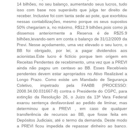
14 bilhões, no seu balanço, aumentando seus lucros, tudo
isso com base nos superávits que julga ter direito de
receber. Inclusive foi com tanta sede ao pote, que exorbitou
nessas contabilizações, mesmo porque os seus supostos
50% chegariam a, no máximo, R$12.9 bilhões,pois como já
dissemos anteriormente a Reserva é de R$25.9
bilhões,levando-sem em conta o balanço de 31/12/2009 da
Previ. Nesse açodamento, uma vez elevado o seu lucro, o
BB foi obrigado, por lei, a pagar dividendos aos
acionistas.Este lucro é fictício porque tem origem em
Receitas Pendentes de recebimento, uma vez que a PREVI
ainda não pagou um centavo ao BB. Esses Recebíveis
pendentes devem estar apropriados no Ativo Realizável a
Longo Prazo. Como existe um Mandado de Segurança
Coletivo, impetrado pela FAABB (PROCESSO:
2008.34.00.031667-8) contra o Presidente do CGPC, para
extinção da Resolução 26, o Juizo da 13ª Vara Federal
exarou sentença desfavorável ao pedido de liminar, mas
determinou que a PREVI , em caso de qualquer
transferência de recursos ao BB, que fosse feita em
Depósitos Judiciais, até o termo da demanda. Deste modo
a PREVI ficou impedida de repassar dinheiro ao banco.