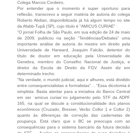
Colega Marcos Cordeiro,
Por entender que o momento é super oportuno para
reflexão, transcrevo a seguir matéria de autoria do colega
Roberto Abdian, disponibilizada já há algum tempo no site
da Afabb-Tupã (SP), cujo título é “AMICUS CURIAE” :
“O jornal Folha de São Paulo, em sua edição de 24 de maio
de 2009, publicou na seção “Tendências/Debates” uma
importante análise de autoria do mestre em direito pela
Universidade de Harward, Joaquim Falcão, detentor do
título de doutor em educação pela Universidade de
Genebra, membro do Conselho Nacional de Justiça, e
diretor da Escola de Direito da FGV. Assim diz em
determinado trecho:
“Na verdade, o mundo judicial, aqui e alhures, está dividido
entre consequencialistas e formalistas”… “Essa dicotomia é
simplista. Basta atentar para a iniciativa do Banco Central
em ser `amicus curiae´no julgamento pelo STF da ADPF
165, na qual se discute a constitucionalidade dos planos
econômicos (Cruzado, Bresser, Verão Collor 1 e Collor 2)
quanto às diferenças de correção das cadernetas de
poupança. Está claro que o BC se preocupa com as
consequências para o sistema bancário da futura decisão
do STF…. Avaliar as consequências de suas decisões é