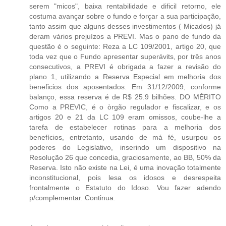
serem "micos", baixa rentabilidade e dificil retorno, ele
costuma avançar sobre o fundo e forçar a sua participação,
tanto assim que alguns desses investimentos ( Micados) já
deram vários prejuízos a PREVI. Mas o pano de fundo da
questão é o seguinte: Reza a LC 109/2001, artigo 20, que
toda vez que o Fundo apresentar superávits, por três anos
consecutivos, a PREVI é obrigada a fazer a revisão do
plano 1, utilizando a Reserva Especial em melhoria dos
beneficios dos aposentados. Em 31/12/2009, conforme
balanço, essa reserva é de R$ 25.9 bilhões. DO MÉRITO
Como a PREVIC, é o òrgão regulador e fiscalizar, e os
artigos 20 e 21 da LC 109 eram omissos, coube-lhe a
tarefa de estabelecer rotinas para a melhoria dos
benefícios, entretanto, usando de má fé, usurpou os
poderes do Legislativo, inserindo um dispositivo na
Resolução 26 que concedia, graciosamente, ao BB, 50% da
Reserva. Isto não existe na Lei, é uma inovação totalmente
inconstitucional, pois lesa os idosos e desrespeita
frontalmente o Estatuto do Idoso. Vou fazer adendo
p/complementar. Continua.