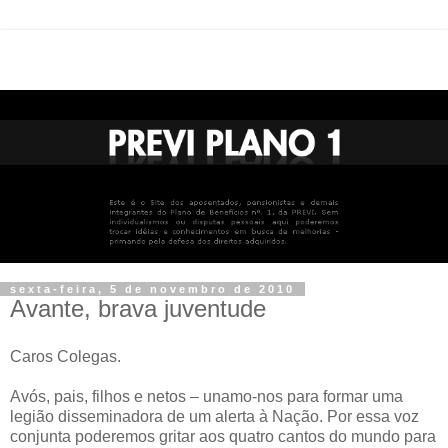
sexta-feira, 5 de novembro de 2010
Avante, brava juventude
Caros Colegas.
Avós, pais, filhos e netos – unamo-nos para formar uma
legião disseminadora de um alerta à Nação. Por essa voz
conjunta poderemos gritar aos quatro cantos do mundo para