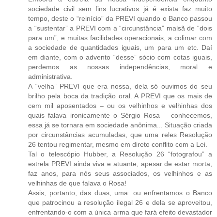
sociedade civil sem fins lucrativos já é exista faz muito
tempo, deste o “reinício” da PREVI quando o Banco passou
a “sustentar” a PREVI com a “circunstância” malsã de “dois
para um”, e muitas facilidades operacionais, a colimar com
a sociedade de quantidades iguais, um para um etc. Daí
em diante, com o advento “desse” sócio com cotas iguais,
perdemos as nossas independências, moral e
administrativa.
A “velha” PREVI que era nossa, dela só ouvimos do seu
brilho pela boca da tradição oral. A PREVI que os mais de
cem mil aposentados – ou os velhinhos e velhinhas dos
quais falava ironicamente o Sérgio Rosa – conhecemos,
essa já se tornara em sociedade anônima... Situação criada
por circunstâncias acumuladas, que uma reles Resolução
26 tentou regimentar, mesmo em direto conflito com a Lei.
Tal o telescópio Hubber, a Resolução 26 “fotografou” a
estrela PREVI ainda viva e atuante, apesar de estar morta,
faz anos, para nós seus associados, os velhinhos e as
velhinhas de que falava o Rosa!
Assis, portanto, das duas, uma: ou enfrentamos o Banco
que patrocinou a resolução ilegal 26 e dela se aproveitou,
enfrentando-o com a única arma que fará efeito devastador