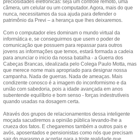
preciosidades eletrônicas: seja um controle remoto, uma
câmera, um celular ou um computador. Agora, mais do que
nunca, necessitamos da sua ajuda para defender o
patrimônio da Previ – a herança que lhes deixaremos.
Com o computador eles dominam o mundo virtual da
informática e, se conseguirmos que usem o poder de
comunicação que possuem para repassar para outros
jovens as informações que temos, estará formada a cadeia
para anunciar o inicio da nossa batalha - a Guerra dos
Cabeças Brancas, idealizada pelo Colega Paulo Motta, mas
que merece nome mais apropriado para designar nossa
campanha. Nada de guerras. Nada de ameaças. Mais
condizente conosco é a imagem do inconformismo e da
união com sabedoria, pois a idade avançada em anos
subentende equilíbrio e bom senso - forças indestrutíveis
quando usadas na dosagem certa.
Através dos grupos de relacionamentos dessa inteligente
moçada sacudiremos a opinião pública levando-lhe a
crueza dos fatos. E chegaremos também a outros pais e
avós, aposentados e pensionistas como nós que precisam
sair do marasmo e acordar para a triste realidade que