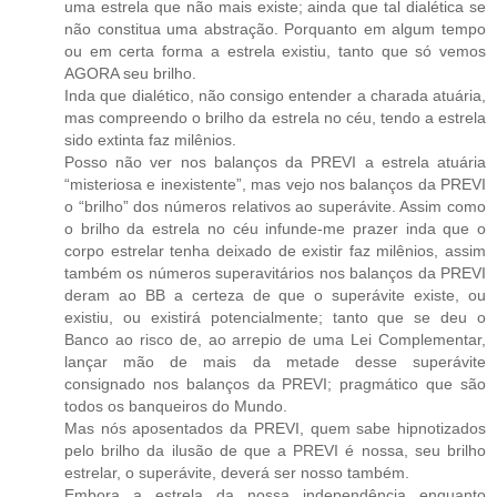
uma estrela que não mais existe; ainda que tal dialética se
não constitua uma abstração. Porquanto em algum tempo
ou em certa forma a estrela existiu, tanto que só vemos
AGORA seu brilho.
Inda que dialético, não consigo entender a charada atuária,
mas compreendo o brilho da estrela no céu, tendo a estrela
sido extinta faz milênios.
Posso não ver nos balanços da PREVI a estrela atuária
“misteriosa e inexistente”, mas vejo nos balanços da PREVI
o “brilho” dos números relativos ao superávite. Assim como
o brilho da estrela no céu infunde-me prazer inda que o
corpo estrelar tenha deixado de existir faz milênios, assim
também os números superavitários nos balanços da PREVI
deram ao BB a certeza de que o superávite existe, ou
existiu, ou existirá potencialmente; tanto que se deu o
Banco ao risco de, ao arrepio de uma Lei Complementar,
lançar mão de mais da metade desse superávite
consignado nos balanços da PREVI; pragmático que são
todos os banqueiros do Mundo.
Mas nós aposentados da PREVI, quem sabe hipnotizados
pelo brilho da ilusão de que a PREVI é nossa, seu brilho
estrelar, o superávite, deverá ser nosso também.
Embora a estrela da nossa independência enquanto