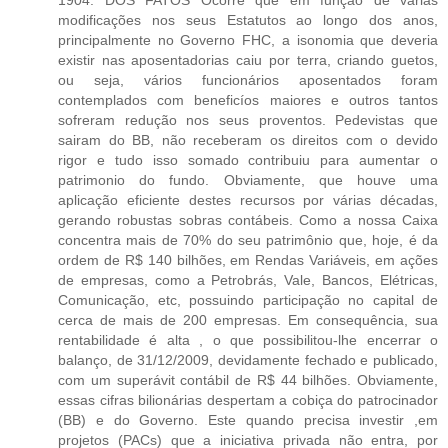
modificações nos seus Estatutos ao longo dos anos,
principalmente no Governo FHC, a isonomia que deveria
existir nas aposentadorias caiu por terra, criando guetos,
ou seja, vários funcionários aposentados foram
contemplados com beneficíos maiores e outros tantos
sofreram redução nos seus proventos. Pedevistas que
sairam do BB, não receberam os direitos com o devido
rigor e tudo isso somado contribuiu para aumentar o
patrimonio do fundo. Obviamente, que houve uma
aplicação eficiente destes recursos por várias décadas,
gerando robustas sobras contábeis. Como a nossa Caixa
concentra mais de 70% do seu patrimônio que, hoje, é da
ordem de R$ 140 bilhões, em Rendas Variáveis, em ações
de empresas, como a Petrobrás, Vale, Bancos, Elétricas,
Comunicação, etc, possuindo participação no capital de
cerca de mais de 200 empresas. Em consequência, sua
rentabilidade é alta , o que possibilitou-lhe encerrar o
balanço, de 31/12/2009, devidamente fechado e publicado,
com um superávit contábil de R$ 44 bilhões. Obviamente,
essas cifras bilionárias despertam a cobiça do patrocinador
(BB) e do Governo. Este quando precisa investir ,em
projetos (PACs) que a iniciativa privada não entra, por