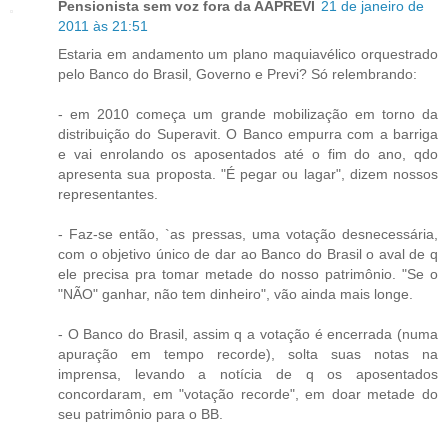
Pensionista sem voz fora da AAPREVI
21 de janeiro de
2011 às 21:51
Estaria em andamento um plano maquiavélico orquestrado
pelo Banco do Brasil, Governo e Previ? Só relembrando:
- em 2010 começa um grande mobilização em torno da
distribuição do Superavit. O Banco empurra com a barriga
e vai enrolando os aposentados até o fim do ano, qdo
apresenta sua proposta. "É pegar ou lagar", dizem nossos
representantes.
- Faz-se então, `as pressas, uma votação desnecessária,
com o objetivo único de dar ao Banco do Brasil o aval de q
ele precisa pra tomar metade do nosso patrimônio. "Se o
"NÃO" ganhar, não tem dinheiro", vão ainda mais longe.
- O Banco do Brasil, assim q a votação é encerrada (numa
apuração em tempo recorde), solta suas notas na
imprensa, levando a notícia de q os aposentados
concordaram, em "votação recorde", em doar metade do
seu patrimônio para o BB.