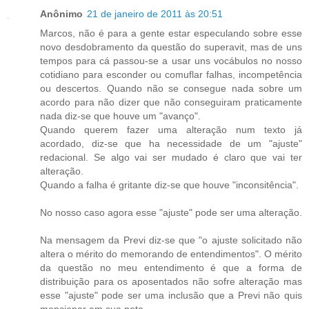
Anônimo
21 de janeiro de 2011 às 20:51
Marcos, não é para a gente estar especulando sobre esse
novo desdobramento da questão do superavit, mas de uns
tempos para cá passou-se a usar uns vocábulos no nosso
cotidiano para esconder ou comuflar falhas, incompetência
ou descertos. Quando não se consegue nada sobre um
acordo para não dizer que não conseguiram praticamente
nada diz-se que houve um "avanço".
Quando querem fazer uma alteração num texto já
acordado, diz-se que ha necessidade de um "ajuste"
redacional. Se algo vai ser mudado é claro que vai ter
alteração.
Quando a falha é gritante diz-se que houve "inconsitência".
No nosso caso agora esse "ajuste" pode ser uma alteração.
Na mensagem da Previ diz-se que "o ajuste solicitado não
altera o mérito do memorando de entendimentos". O mérito
da questão no meu entendimento é que a forma de
distribuição para os aposentados não sofre alteração mas
esse "ajuste" pode ser uma inclusão que a Previ não quis
mencionar em sua nota.