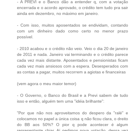
- A PREVI e o Banco dão a entender q, com a votação
encerrada e o acordo aprovado, o crédito tem tudo pra sair
ainda em dezembro, no máximo em janeiro.
- Com isso, muitos aposentados se endividam, contando
com um dinheiro dado como certo no menor prazo
possível.
- 2010 acabou e o crédito não veio. Veio o dia 20 de janeiro
de 2011 e nada. Janeiro vai terminando e o crédito parece
cada vez mais distante. Aposentados e pensionistas ficam
cada vez mais ansiosos com a espera. Desesperados com
as contas a pagar, muitos recorrem a agiotas e financeiras
(vem agora o meu maior temor)
- O Governo, o Banco do Brasil e a Previ sabem de tudo
isso e então, alguém tem uma "idéia brilhante":
"Por que não nos aproveitamos do despero da "ralé" e
colocamos no papel a única coisa q não ficou clara, o dreito
do BB aos 50%? O pior q pode acontecer é algum
representante chiar. Aí pedimos nova votação, dessa vez