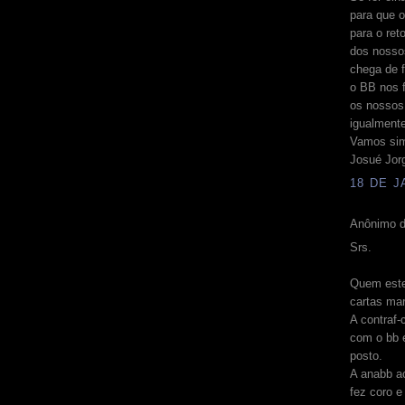
para que 
para o ret
dos nosso
chega de f
o BB nos f
os nossos
igualment
Vamos sim
Josué Jor
18 DE J
Anônimo d
Srs.
Quem este
cartas mar
A contraf-
com o bb e
posto.
A anabb ac
fez coro e