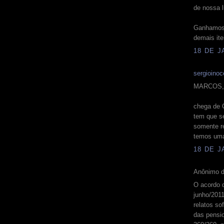
de nossa l
Ganhamos 
demais it
18 DE J
sergioinoc
MARCOS,
chega de 
tem que s
somente r
temos uma
18 DE J
Anônimo d
O acordo d
junho/2011
relatos so
das pensi