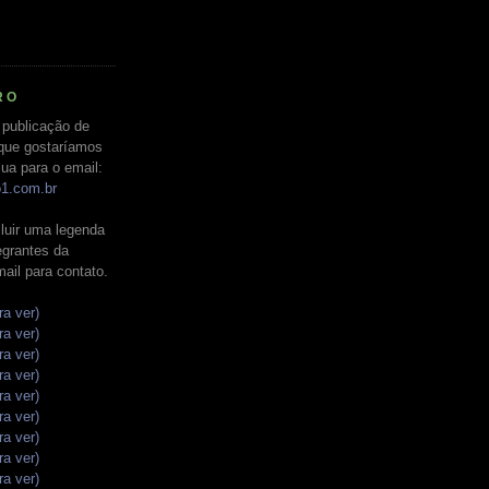
RO
 publicação de
que gostaríamos
ua para o email:
o1.com.br
luir uma legenda
tegrantes da
mail para contato.
ra ver)
ra ver)
ra ver)
ra ver)
ra ver)
ra ver)
ra ver)
ra ver)
ra ver)