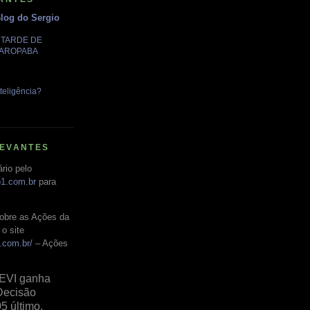
Blog do Sergio
A TARDE DE
GAROPABA
teligência?
LEVANTES
rio pelo
o1.com.br
para
obre as Ações da
o site
.com.br/
– Ações
EVI ganha
Decisão
05 último,