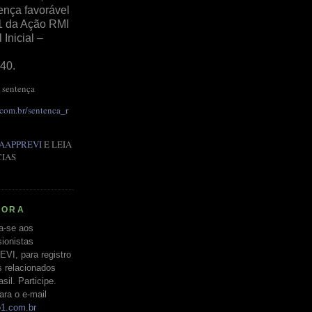
ença favorável
1 da Ação RMI
Inicial –
40.
 sentença
.com.br/sentenca_r
AAPPREVI
E LEIA
CIAS
RORA
a-se aos
ionistas
EVI, para registro
s relacionados
il. Participe.
ara o e-mail
o1.com.br