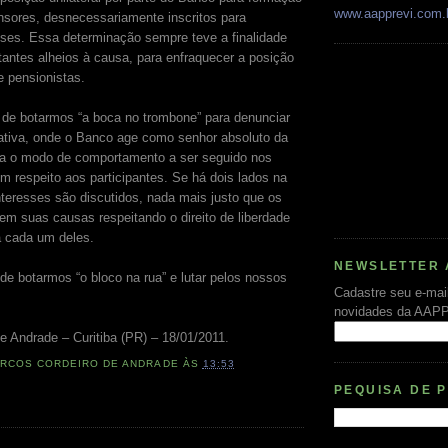
www.aapprevi.com.
nsores, desnecessariamente inscritos para
esses. Essa determinação sempre teve a finalidade
tantes alheios à causa, para enfraquecer a posição
 pensionistas.
 de botarmos “a boca no trombone” para denunciar
ativa, onde o Banco age como senhor absoluto da
a o modo de comportamento a ser seguido nos
m respeito aos participantes. Se há dois lados na
teresses são discutidos, nada mais justo que os
em suas causas respeitando o direito de liberdade
a cada um deles.
NEWSLETTER 
de botarmos “o bloco na rua” e lutar pelos nossos
Cadastre seu e-mai
novidades da AAP
e Andrade – Curitiba (PR) – 18/01/2011.
RCOS CORDEIRO DE ANDRADE
ÀS
13:53
PEQUISA DE 