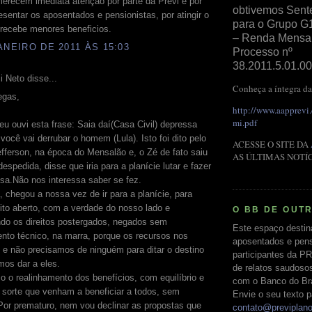
erecem imediata atenção por parte da Previ e por
obtivemos Sent
sentar os aposentados e pensionistas, por atingir o
para o Grupo G
 recebe menores beneficios.
– Renda Mensal 
ANEIRO DE 2011 ÀS 15:03
Processo nº
38.2011.5.01.00
 Neto disse...
Conheça a íntegra da
egas,
http://www.aapprevi
mi.pdf
eu ouvi esta frase: Saia daí(Casa Civil) depressa
você vai derrubar o homem (Lula). Isto foi dito pelo
ACESSE O SITE DA
fferson, na época do Mensalão e, o Zé de fato saiu
AS ÚLTIMAS NOTÍ
despedida, disse que iria para a planície lutar e fazer
sa.Não nos interessa saber se fez.
 chegou a nossa vez de ir para a planície, para
eito aberto, com a verdade do nosso lado e
O BB DE OUT
ndo os direitos postergados, negados sem
Este espaço destin
to técnico, na marra, porque os recursos nos
aposentados e pens
 e não precisamos de ninguém para ditar o destino
participantes da PR
mos dar a eles.
de relatos saudoso
o o realinhamento dos benefícios, com equilíbrio e
com o Banco do Bras
e sorte que venham a beneficiar a todos, sem
Envie o seu texto p
Por prematuro, nem vou declinar as propostas que
contato@previplan