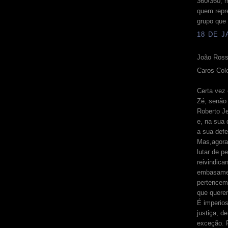
360/360, m
quem repre
grupo que
18 DE J
João Rossi
Caros Col
Certa vez 
Zé, senão 
Roberto Je
e, na sua 
a sua defe
Mas,agora,
lutar de p
reivindica
embasamen
pertencem
que quere
É imperios
justiça, d
exceção. 