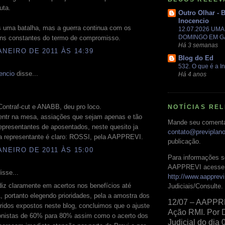
uta.
Outro Olhar - 
Inocencio
uma batalha, mas a guerra continua com os
12.07.2026 UM
DOMINGO EM 
ens constantes do termo de compromisso.
Há 3 semanas
ANEIRO DE 2011 ÀS 14:39
Blog do Ed
532. O que é a In
encio
disse...
Há 4 anos
Contraf-cut e ANABB, deu pro loco.
NOTÍCIAS RE
entr na mesa, assiações que sejam apenas e tão
Mande seu comentá
epresentantes de aposentados, neste quesito ja
contato@previplan
 representante é claro: ROSSI, pela AAPPREVI.
publicação.
ANEIRO DE 2011 ÀS 15:00
Para informações s
AAPPREVI acesse 
isse...
http://www.aapprevi
iz claramente em acertos nos benefícios até
Judiciais/Consulte.
, portanto elegendo prioridades, pela a amostra dos
12/07 – AAPPR
fridos expostos neste blog, concluimos que o ajuste
Ação RMI. Por 
onistas de 60% para 80% assim como o acerto dos
Judicial do dia 