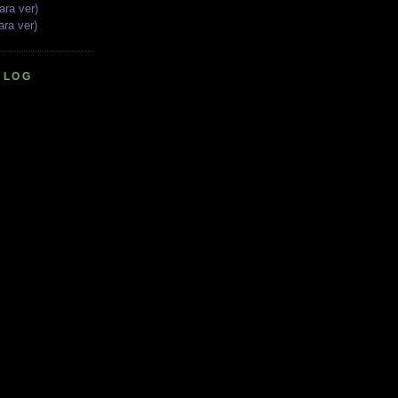
ara ver)
ara ver)
BLOG