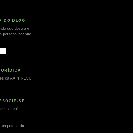
R DO BLOG
undo que deseja e
ra personalizar sua
JURÍDICA
es da AAPPREVI.
SSOCIE-SE
associar à
s propostas da