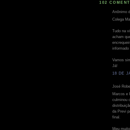
102 COMENT
Anônimo d
Colega Ma
Tudo na v
acham que 
encrequeir
informado 
Vamos sim 
Já!
18 DE J
José Rober
Marcos e R
culminou c
distribuiç
da Previ p
final.
Meu muito