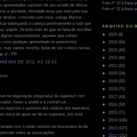
Foto nº 10
(clique p
os aposentados saíssem de seu estado de inércia
Foto nº 11
(clique p
orno a atividade. Atividade essa que será pela luta
s direitos, concordo com você, colega Marcos,
icar balançando a cabeça positivamente a tudo que
ARQUIVO DO 
az engolir. Já está mais do que na hora de escolher
►
2025
(9)
 dignos representantes, aqueles que sofrem
e como qualquer aposentado ou pensionista.
►
2024
(34)
, mas vamos mesmo, botar de vez o bloco na rua.
►
2023
(40)
ge Jr - PR
►
2022
(49)
ANEIRO DE 2011 ÀS 15:52
►
2021
(26)
►
2020
(29)
isse...
►
2019
(35)
►
2018
(75)
ve na negociação (negociata) do superavit com
►
2017
(43)
cadas, foram a anabb e a contraf-cut.
►
2016
(34)
cut negociou o aumento dos salários dos bancários
►
2015
(71)
m troca do apoio ao bb no superavit, isto está
►
2014
(106)
ertada com o então ministro ex-funcionário do bb
►
2013
(107)
 pressão sobre as associações.
►
2012
(152)