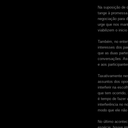
Na suposição de q
tange à promessa 
negociação para 
urge que nos mant
viabilizem o inici
Também, no enten
interesses dos par
que as duas parte
conversações. As
e aos participant
Taxativamente ne
assuntos dos opos
interferir na esc
que tem ocorrido,
é tempo de fazer 
interferência no 
modo que ele não 
No último aconte
espécie, houve im