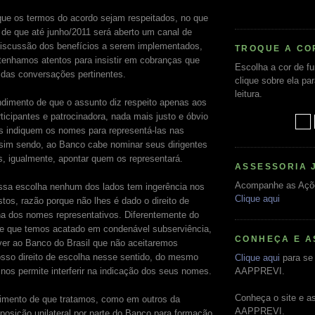
ue os termos do acordo sejam respeitados, no que
de que até junho/2011 será aberto um canal de
discussão dos benefícios a serem implementados,
TROQUE A CO
enhamos atentos para insistir em cobranças que
Escolha a cor de f
o das conversações pertinentes.
clique sobre ela pa
leitura.
dimento de que o assunto diz respeito apenas aos
ticipantes e patrocinadora, nada mais justo e óbvio
s indiquem os nomes para representá-las nas
sim sendo, ao Banco cabe nominar seus dirigentes
es, igualmente, apontar quem os representará.
ASSESSORIA 
Acompanhe as Açõ
ssa escolha nenhum dos lados tem ingerência nos
Clique aqui
tos, razão porque não lhes é dado o direito de
olha dos nomes representativos. Diferentemente do
 e que temos acatado em condenável subserviência,
CONHEÇA E A
ver ao Banco do Brasil que não aceitaremos
nosso direito de escolha nesse sentido, do mesmo
Clique aqui
para se 
nos permite interferir na indicação dos seus nomes.
AAPPREVI.
Conheça o site e a
cimento de que tratamos, como em outros da
AAPPREVI.
posição unilateral por parte do Banco para formação