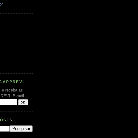
br
AAPPREVI
l e receba as
PREVI.
E-mail
POSTS