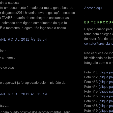
minha cabeça.
te um documento firmado por muita gente boa, de
Acesse aqui
ir de janeiro/2011 haveria nova negociação, entendo
a FAABB a tarefa de encabeçar e capitanear as
EU TE PROCU
, cobrando com rigor o cumprimento do que foi
E o momento, é agora, tão logo saia o nosso
Espaço criado para
fotos com colegas 
de rever. Mande a s
ANEIRO DE 2011 ÀS 15:34
contato@previplan
isse...
Não esqueça de inc
fora memso:
identificando os in
fotografia com o e-
os colegas:
Foto nº 1
(clique pa
Foto nº 2
(clique pa
Foto nº 3
(clique pa
o superavit ja foi aprovado pelo ministério da
Foto nº 4
(clique pa
Foto nº 5
(clique pa
ANEIRO DE 2011 ÀS 15:49
Foto nº 6
(clique pa
Foto nº 7
(clique pa
isse...
Foto nº 8
(clique pa
Foto nº 9
(clique pa
ar para o lado positivo dos acontecimentos, serviu