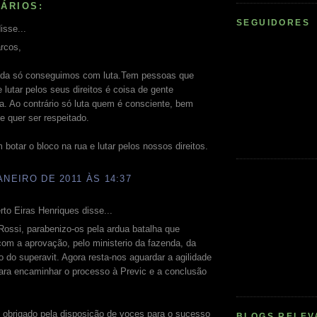
ÁRIOS:
SEGUIDORES
isse...
rcos,
ida só conseguimos com luta.Tem pessoas que
lutar pelos seus direitos é coisa de gente
a. Ao contrário só luta quem é consciente, bem
e quer ser respeitado.
botar o bloco na rua e lutar pelos nossos direitos.
ANEIRO DE 2011 ÀS 14:37
to Eiras Henriques disse...
ossi, parabenizo-os pela ardua batalha que
om a aprovação, pelo ministerio da fazenda, da
ão do superavit. Agora resta-nos aguardar a agilidade
ara encaminhar o processo à Previc e a conclusão
 obrigado pela disposição de voces para o sucesso
BLOGS RELEV