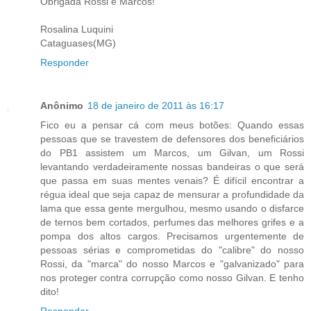
Obrigada Rossi e Marcos!
Rosalina Luquini
Cataguases(MG)
Responder
Anônimo
18 de janeiro de 2011 às 16:17
Fico eu a pensar cá com meus botões: Quando essas
pessoas que se travestem de defensores dos beneficiários
do PB1 assistem um Marcos, um Gilvan, um Rossi
levantando verdadeiramente nossas bandeiras o que será
que passa em suas mentes venais? É difícil encontrar a
régua ideal que seja capaz de mensurar a profundidade da
lama que essa gente mergulhou, mesmo usando o disfarce
de ternos bem cortados, perfumes das melhores grifes e a
pompa dos altos cargos. Precisamos urgentemente de
pessoas sérias e comprometidas do "calibre" do nosso
Rossi, da "marca" do nosso Marcos e "galvanizado" para
nos proteger contra corrupção como nosso Gilvan. E tenho
dito!
Responder