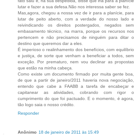
fato saiu e, na sua despedida, disse que iria para a planície
lutar e fazer a sua defesa.Não nos interessa saber se fez.
Mas,agora, chegou a nossa vez de ir para a planície, para
lutar de peito aberto, com a verdade do nosso lado e
reivindicando os direitos postergados, negados sem
embasamento técnico, na marra, porque os recursos nos
pertencem e não precisamos de ninguém para ditar o
destino que queremos dar a eles.
É imperioso o realinhamento dos benefícios, com equilíbrio
e justiça, de sorte que venham a beneficiar a todos, sem
exceção. Por prematuro, nem vou declinar as propostas
que estão na minha cabeça.
Como existe um documento firmado por muita gente boa,
de que a partir de janeiro/2011 haveria nova negociação,
entendo que cabe a FAABB a tarefa de encabeçar e
capitanear as atividades, cobrando com rigor o
cumprimento do que foi pactuado. E o momento, é agora,
tão logo saia o nosso crédito.
Responder
Anônimo
18 de janeiro de 2011 às 15:49