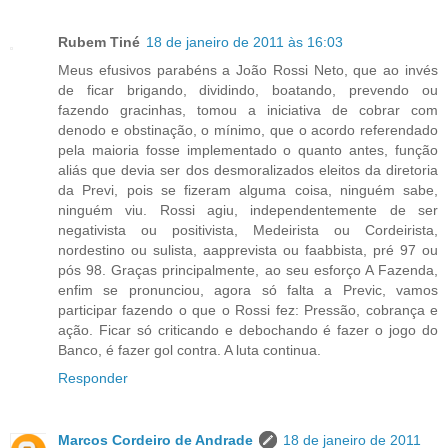
Rubem Tiné
18 de janeiro de 2011 às 16:03
Meus efusivos parabéns a João Rossi Neto, que ao invés
de ficar brigando, dividindo, boatando, prevendo ou
fazendo gracinhas, tomou a iniciativa de cobrar com
denodo e obstinação, o mínimo, que o acordo referendado
pela maioria fosse implementado o quanto antes, função
aliás que devia ser dos desmoralizados eleitos da diretoria
da Previ, pois se fizeram alguma coisa, ninguém sabe,
ninguém viu. Rossi agiu, independentemente de ser
negativista ou positivista, Medeirista ou Cordeirista,
nordestino ou sulista, aapprevista ou faabbista, pré 97 ou
pós 98. Graças principalmente, ao seu esforço A Fazenda,
enfim se pronunciou, agora só falta a Previc, vamos
participar fazendo o que o Rossi fez: Pressão, cobrança e
ação. Ficar só criticando e debochando é fazer o jogo do
Banco, é fazer gol contra. A luta continua.
Responder
Marcos Cordeiro de Andrade
18 de janeiro de 2011