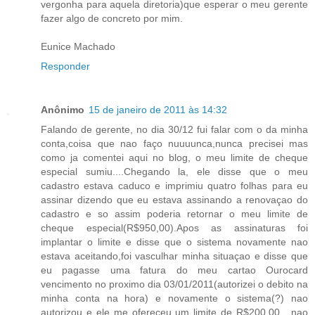
vergonha para aquela diretoria)que esperar o meu gerente
fazer algo de concreto por mim.
Eunice Machado
Responder
Anônimo
15 de janeiro de 2011 às 14:32
Falando de gerente, no dia 30/12 fui falar com o da minha
conta,coisa que nao faço nuuuunca,nunca precisei mas
como ja comentei aqui no blog, o meu limite de cheque
especial sumiu....Chegando la, ele disse que o meu
cadastro estava caduco e imprimiu quatro folhas para eu
assinar dizendo que eu estava assinando a renovaçao do
cadastro e so assim poderia retornar o meu limite de
cheque especial(R$950,00).Apos as assinaturas foi
implantar o limite e disse que o sistema novamente nao
estava aceitando,foi vasculhar minha situaçao e disse que
eu pagasse uma fatura do meu cartao Ourocard
vencimento no proximo dia 03/01/2011(autorizei o debito na
minha conta na hora) e novamente o sistema(?) nao
autorizou e ele me ofereceu um limite de R$200,00....nao