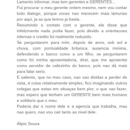
Lamento informar, mas tem gerentes e GERENTES...
Fui procurar o meu gerente ontem mesmo, nem vou contar
todo dialogo, porque voces nao merecem mais lamurias
por aqui, ja as que temos ja basta.
Resumindo o contato com o gerente, ele disse que
infelizmente nada podia fazer, pois devido a orientacoes
internas o credito foi realmente reduzido.
Se perguntarem para mim, depois de anos, sob sol e
chuva, com pontualidade britanica, ausencia minima,
defendendo o banco como a um filho, se perguntarem
como foi minha aposentadoria, direi, que me aposentei
como servidor de cafezinho do banco, pois nao dá mais
para falar serio.
E saliento, que no meu caso, nao sao dividas a perder de
vista, é coisa relativamente simples, fico imaginando outros
colegas que estao em situaçao bem pior, o que vao fazer,
mas espero que tenham um GERENTE bem mais humano
e solidario que o meu.
Poderia dar o nome dele e a agencia que trabalha, mas
nao quero, nao vou cair tanto ao nivel dele.
Alipio Souza