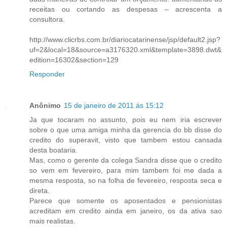
receitas ou cortando as despesas – acrescenta a
consultora.
http://www.clicrbs.com.br/diariocatarinense/jsp/default2.jsp?
uf=2&local=18&source=a3176320.xml&template=3898.dwt&
edition=16302&section=129
Responder
Anônimo
15 de janeiro de 2011 às 15:12
Ja que tocaram no assunto, pois eu nem iria escrever
sobre o que uma amiga minha da gerencia do bb disse do
credito do superavit, visto que tambem estou cansada
desta boataria.
Mas, como o gerente da colega Sandra disse que o credito
so vem em fevereiro, para mim tambem foi me dada a
mesma resposta, so na folha de fevereiro, resposta seca e
direta.
Parece que somente os aposentados e pensionistas
acreditam em credito ainda em janeiro, os da ativa sao
mais realistas.