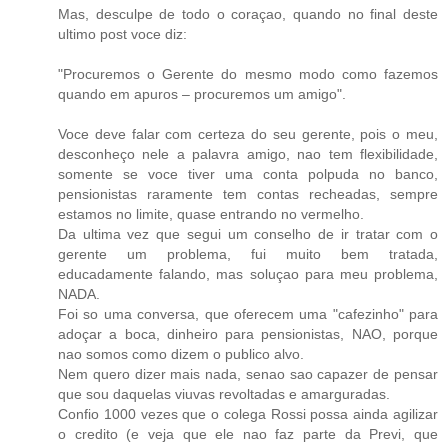
Mas, desculpe de todo o coraçao, quando no final deste
ultimo post voce diz:
"Procuremos o Gerente do mesmo modo como fazemos
quando em apuros – procuremos um amigo".
Voce deve falar com certeza do seu gerente, pois o meu,
desconheço nele a palavra amigo, nao tem flexibilidade,
somente se voce tiver uma conta polpuda no banco,
pensionistas raramente tem contas recheadas, sempre
estamos no limite, quase entrando no vermelho.
Da ultima vez que segui um conselho de ir tratar com o
gerente um problema, fui muito bem tratada,
educadamente falando, mas soluçao para meu problema,
NADA.
Foi so uma conversa, que oferecem uma "cafezinho" para
adoçar a boca, dinheiro para pensionistas, NAO, porque
nao somos como dizem o publico alvo.
Nem quero dizer mais nada, senao sao capazer de pensar
que sou daquelas viuvas revoltadas e amarguradas.
Confio 1000 vezes que o colega Rossi possa ainda agilizar
o credito (e veja que ele nao faz parte da Previ, que