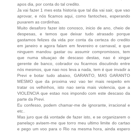
apos dia, por conta do tal credito.
Ja vai fazer 1 mes esta historia que tal dia vai sair, que vao
aprovar, e nós ficamos aqui, como fantoches, esperando
puxarem as cordinhas.
Muito desaforo fazer isto conosco, inicio de ano, cheio de
despesas, e temos que deixar tudo atrasado porque
gastamos felizes da vida por conta da certeza do credito
em janeiro e agora falam em fevereiro e carnaval, e que
ninguem mandou gastar ou assumir compromissos, tem
que numa situaçao de descaso destas, nao é xingar
gerente de banco, cobrador ou ficarmos discutindo entre
nós mesmos, que nao nos leva a nada, tem é que invadir a
Previ e botar tudo abaixo, GARANTO, MAS GARANTO
MESMO que da proxima vez vao ter mais respeito em
tratar os velhinhos, isto nao seria mais violencia, que a
VIOLENCIA que estao nos impondo com este descaso da
parte da Previ.
Eu confesso, podem chamar-me de ignorante, irracional e
etc..
Mas juro que dá vontade de fazer isto, e se organizarem o
panelaço avisem-me que torro meu ultimo limite do cartao
e pego um voo para o Rio na mesma hora, ainda espero