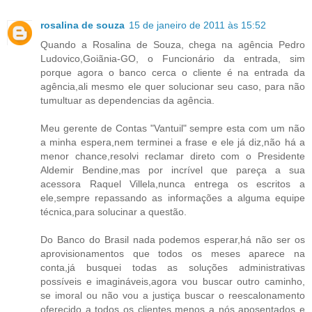
rosalina de souza
15 de janeiro de 2011 às 15:52
Quando a Rosalina de Souza, chega na agência Pedro
Ludovico,Goiãnia-GO, o Funcionário da entrada, sim
porque agora o banco cerca o cliente é na entrada da
agência,ali mesmo ele quer solucionar seu caso, para não
tumultuar as dependencias da agência.
Meu gerente de Contas "Vantuil" sempre esta com um não
a minha espera,nem terminei a frase e ele já diz,não há a
menor chance,resolvi reclamar direto com o Presidente
Aldemir Bendine,mas por incrível que pareça a sua
acessora Raquel Villela,nunca entrega os escritos a
ele,sempre repassando as informações a alguma equipe
técnica,para solucinar a questão.
Do Banco do Brasil nada podemos esperar,há não ser os
aprovisionamentos que todos os meses aparece na
conta,já busquei todas as soluções administrativas
possíveis e imagináveis,agora vou buscar outro caminho,
se imoral ou não vou a justiça buscar o reescalonamento
oferecido a todos os clientes menos a nós aposentados e