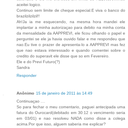
aceitei logico.
Continuo sem limite de cheque especial.E viva o banco do
brazilzilzilzil!!
Ah!Ja ia me esquecendo, na mesma hora mandei ele
implantar a minha autorizaçao para debito na minha conta
da mensalidade da AAPPREVI, ele ficou olhando o papel e
perguntei se ele ja havia ouvido falar e me respondeu que
nao.Eu tive o prazer de apresenta-lo a AAPPREVI mas fez
que nao estava interessado e quando comentei sobre o
credito do superavit ele disse que so em Fevereiro.
Ele e do Previ Futuro(?)
Sandra
Responder
Anônimo
15 de janeiro de 2011 às 14:49
Continuaçao ....
So para fechar o meu comentario, paguei antecipada uma
fatura do Ourocard(debitado em 30.12 o vencimento seria
em 03/01) e nao resolveu NADA como disse a colega
acima.Por que isso, alguem saberia me explicar?