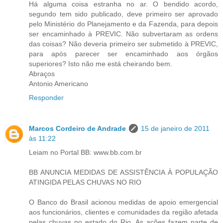
Há alguma coisa estranha no ar. O bendido acordo,
segundo tem sido publicado, deve primeiro ser aprovado
pelo Ministério do Planejamento e da Fazenda, para depois
ser encaminhado à PREVIC. Não subvertaram as ordens
das coisas? Não deveria primeiro ser submetido à PREVIC,
para após parecer ser encaminhado aos órgãos
superiores? Isto não me está cheirando bem.
Abraços
Antonio Americano
Responder
Marcos Cordeiro de Andrade
15 de janeiro de 2011
às 11:22
Leiam no Portal BB: www.bb.com.br
BB ANUNCIA MEDIDAS DE ASSISTÊNCIA À POPULAÇÃO
ATINGIDA PELAS CHUVAS NO RIO
O Banco do Brasil acionou medidas de apoio emergencial
aos funcionários, clientes e comunidades da região afetada
pelas chuvas no estado do Rio. As ações fazem parte de