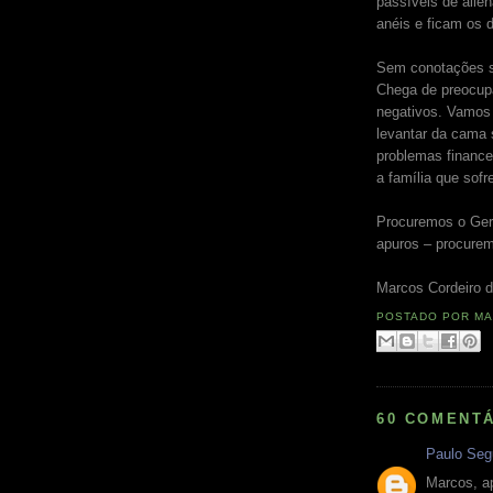
passíveis de alie
anéis e ficam os 
Sem conotações si
Chega de preocup
negativos. Vamos 
levantar da cama s
problemas financei
a família que sofr
Procuremos o Ge
apuros – procure
Marcos Cordeiro d
POSTADO POR
MA
60 COMENTÁ
Paulo Seg
Marcos, a