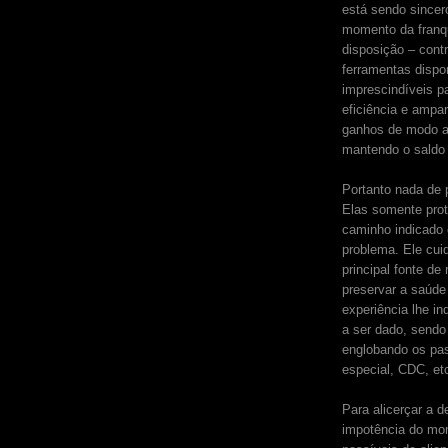
está sendo sincer
momento da franq
disposição – cont
ferramentas dispo
imprescindíveis p
eficiência e ampa
ganhos de modo a
mantendo o saldo 
Portanto nada de 
Elas somente prote
caminho indicado é
problema. Ele cui
principal fonte d
preservar a saúde 
experiência lhe i
a ser dado, send
englobando os pas
especial, CDC, et
Para alicerçar a 
impotência do mo