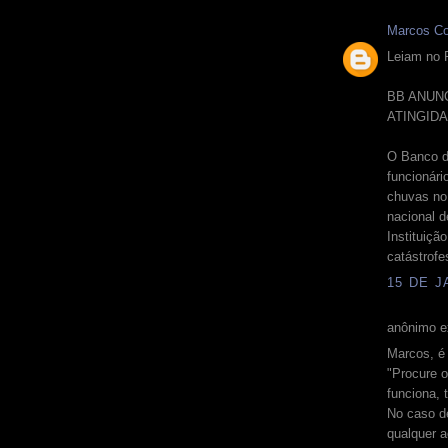
Marcos Co
Leiam no 
BB ANUN
ATINGID
O Banco d
funcionári
chuvas no
nacional 
Instituiçã
catástrofe
15 DE J
anônimo ex
Marcos, é
"Procure 
funciona, 
No caso de
qualquer a