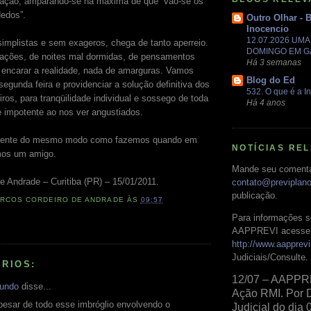
nação, amparando-se na máxima de que “vão-se os
dedos”.
Outro Olhar - 
Inocencio
12.07.2026 UM
mplistas e sem exageros, chega de tanto aperreio.
DOMINGO EM 
ações, de noites mal dormidas, de pensamentos
Há 3 semanas
encarar a realidade, nada de amarguras. Vamos
Blog do Ed
egunda feira e providenciar a solução definitiva dos
532. O que é a In
ros, para tranqüilidade individual e sossego de toda
Há 4 anos
e impotente ao nos ver angustiados.
rente do mesmo modo como fazemos quando em
NOTÍCIAS RE
mos um amigo.
Mande seu comentá
e Andrade – Curitiba (PR) – 15/01/2011.
contato@previplan
publicação.
RCOS CORDEIRO DE ANDRADE
ÀS
09:57
Para informações s
AAPPREVI acesse 
http://www.aapprevi
Judiciais/Consulte.
RIOS:
12/07 – AAPPR
undo
disse...
Ação RMI. Por 
pesar de todo esse imbróglio envolvendo o
Judicial do dia 