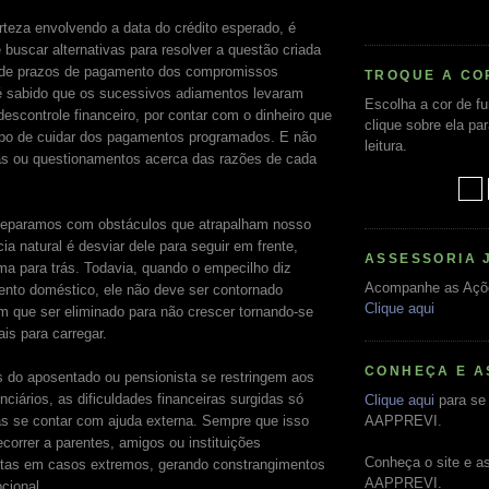
erteza envolvendo a data do crédito esperado, é
buscar alternativas para resolver a questão criada
 de prazos de pagamento dos compromissos
TROQUE A CO
é sabido que os sucessivos adiamentos levaram
Escolha a cor de f
escontrole financeiro, por contar com o dinheiro que
clique sobre ela pa
po de cuidar dos pagamentos programados. E não
leitura.
s ou questionamentos acerca das razões de cada
eparamos com obstáculos que atrapalham nosso
a natural é desviar dele para seguir em frente,
ASSESSORIA 
ma para trás. Todavia, quando o empecilho diz
Acompanhe as Açõ
ento doméstico, ele não deve ser contornado
Clique aqui
 que ser eliminado para não crescer tornando-se
is para carregar.
CONHEÇA E A
 do aposentado ou pensionista se restringem aos
nciários, as dificuldades financeiras surgidas só
Clique aqui
para se 
s se contar com ajuda externa. Sempre que isso
AAPPREVI.
ecorrer a parentes, amigos ou instituições
Conheça o site e a
iotas em casos extremos, gerando constrangimentos
AAPPREVI.
cional.