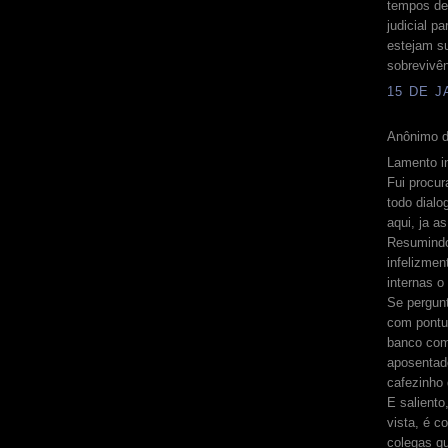
tempos de 
judicial p
estejam su
sobrevivên
15 DE J
Anônimo d
Lamento i
Fui procu
todo dial
aqui, ja a
Resumindo
infelizmen
internas o
Se pergun
com pontua
banco com
aposentado
cafezinho 
E saliento
vista, é c
colegas qu