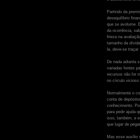
Partindo da premi
desequilíbrio fina
que se avolume. 
da ocorrência, sa
frieza na avaliaç
tamanho da dívida
la, deve-se traçar
De nada adianta 
variadas fontes p
recursos não for 
no círculo vicios
Normalmente o con
conta de depósit
conhecimento. Por
para pedir ajuda q
isso, também, e 
que lugar de pega
Mas esse auxílio s