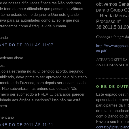
 e de nossas dificulades finaceiras.Não podemos
obtivemos Sent
de todo drama e dificulade que passam as vítimas
para o Grupo G
ão no estado do rio de janeiro.Que este grande
– Renda Mensal 
irva para as autoridades como aviso, e que nós
Processo nº
tendamos como é frágil a vida humana.
38.2011.5.01.00
Conheça a íntegra da
undo
http://www.aapprevi
ANEIRO DE 2011 ÀS 11:07
mi.pdf
ericano disse...
ACESSE O SITE DA
AS ÚLTIMAS NOTÍ
os,
 coisa estranha no ar. O bendido acordo, segundo
ublicado, deve primeiro ser aprovado pelo Ministério
amento e da Fazenda, para depois ser encaminhado
O BB DE OUT
 Não subvertaram as ordens das coisas? Não
Este espaço destin
rimeiro ser submetido à PREVIC, para após parecer
aposentados e pens
inhado aos órgãos superiores? Isto não me está
participantes da PR
 bem.
de relatos saudoso
com o Banco do Bras
mericano
Envie o seu texto p
ANEIRO DE 2011 ÀS 11:21
contato@previplan