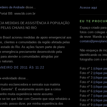
rdeiro de Andrade
disse...
Acesse aqui
Portal BB: www.bb.com.br
EU TE PROCU
CIA MEDIDAS DE ASSISTÊNCIA À POPULAÇÃO
Espaço criado para
A PELAS CHUVAS NO RIO
fotos com colegas 
de rever. Mande a s
o Brasil acionou medidas de apoio emergencial aos
contato@previplan
os, clientes e comunidades da região afetada pelas
 estado do Rio. As ações fazem parte de plano
Não esqueça de inc
de emergência previamente desenvolvido pela
identificando os in
o para atender a comunidades atingidas por
fotografia com o e-
s naturais.
ANEIRO DE 2011 ÀS 11:22
Foto nº 1
(clique pa
Foto nº 2
(clique pa
Foto nº 3
(clique pa
-endividado disse...
Foto nº 4
(clique pa
 muito esclarecedora e sensata sua matéria
Foto nº 5
(clique pa
o Gerente". É exatamente assim que a coisa
Foto nº 6
(clique pa
tenho muita experiência neste assunto.
Foto nº 7
(clique pa
 se ter que lidar com Gerente que seja refratário a
Foto nº 8
(clique pa
cordo, posso dizer, por minha experiência dos
Foto nº 9
(clique pa