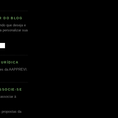
R DO BLOG
undo que deseja e
ra personalizar sua
JURÍDICA
es da AAPPREVI.
SSOCIE-SE
associar à
s propostas da