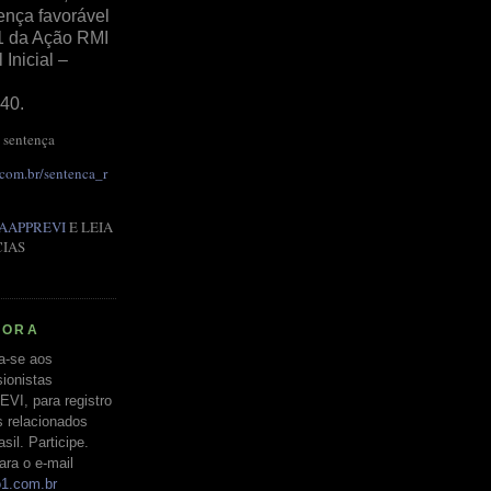
ença favorável
1 da Ação RMI
Inicial –
40.
 sentença
.com.br/sentenca_r
AAPPREVI
E LEIA
CIAS
RORA
a-se aos
ionistas
EVI, para registro
s relacionados
il. Participe.
ara o e-mail
o1.com.br