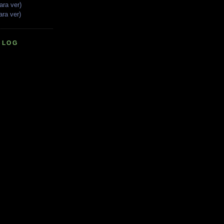
ara ver)
ara ver)
BLOG