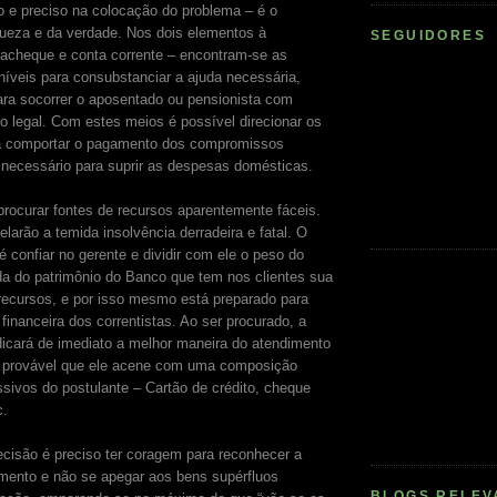
o e preciso na colocação do problema – é o
ueza e da verdade. Nos dois elementos à
SEGUIDORES
racheque e conta corrente – encontram-se as
níveis para consubstanciar a ajuda necessária,
ara socorrer o aposentado ou pensionista com
ro legal. Com estes meios é possível direcionar os
 comportar o pagamento dos compromissos
necessário para suprir as despesas domésticas.
procurar fontes de recursos aparentemente fáceis.
larão a temida insolvência derradeira e fatal. O
 confiar no gerente e dividir com ele o peso do
da do patrimônio do Banco que tem nos clientes sua
e recursos, e por isso mesmo está preparado para
financeira dos correntistas. Ao ser procurado, a
ndicará de imediato a melhor maneira do atendimento
o provável que ele acene com uma composição
sivos do postulante – Cartão de crédito, cheque
c.
decisão é preciso ter coragem para reconhecer a
mento e não se apegar aos bens supérfluos
BLOGS RELEV