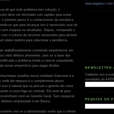
www.aapprevi.com.
ssa de que todo problema tem solução, o
nceiro deve ser eliminado com rapidez para evitar
E o primeiro passo é o conhecimento da mecânica
bendo-se que para alcançar isto é necessário usar de
ão sem maquiar os resultados. Depois, comparado o
 com o volume de recursos necessário para eliminá-
 um plano realista para solucionar a pendência.
sair atabalhoadamente contraindo empréstimos em
ara cobrir débitos prementes, pois se a base dos
modificada o problema tende a crescer enquadrado
o de tomar empréstimo para pagar dividas.
NEWSLETTER 
Cadastre seu e-mai
tracheque espelha nossa realidade financeira e a
novidades da AAP
os onde ele repousa é o complemento desse
 isso é natural que se procure o gerente de conta
uando a coisa foge ao controle. Ele está ali para
encaminhará você ao Gerente Geral. Sem esquecer
PEQUISA DE 
r dinheiro emprestado é em Banco.
omente virá se o administrador sentir que o cliente