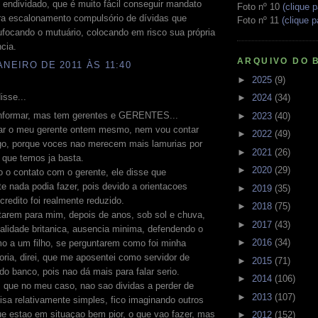
endividado, que é muito fácil conseguir mandato
Foto nº 10
(clique p
ara escalonamento compulsório de dívidas que
Foto nº 11
(clique p
focando o mutuário, colocando em risco sua própria
cia.
ARQUIVO DO 
ANEIRO DE 2011 ÀS 11:40
►
2025
(9)
isse...
►
2024
(34)
nformar, mas tem gerentes e GERENTES...
►
2023
(40)
rar o meu gerente ontem mesmo, nem vou contar
►
2022
(49)
ogo, porque voces nao merecem mais lamurias por
►
2021
(26)
s que temos ja basta.
►
2020
(29)
 o contato com o gerente, ele disse que
te nada podia fazer, pois devido a orientacoes
►
2019
(35)
 credito foi realmente reduzido.
►
2018
(75)
tarem para mim, depois de anos, sob sol e chuva,
►
2017
(43)
lidade britanica, ausencia minima, defendendo o
►
2016
(34)
o a um filho, se perguntarem como foi minha
ria, direi, que me aposentei como servidor de
►
2015
(71)
do banco, pois nao dá mais para falar serio.
►
2014
(106)
, que no meu caso, nao sao dividas a perder de
►
2013
(107)
oisa relativamente simples, fico imaginando outros
e estao em situaçao bem pior, o que vao fazer, mas
►
2012
(152)