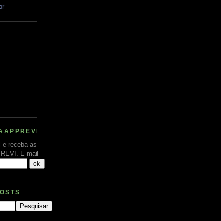
br
AAPPREVI
l e receba as
PREVI.
E-mail
POSTS