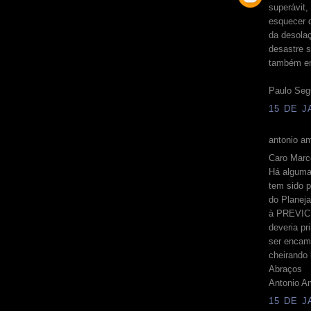
superávit,
esquecer 
da desolaç
desastre s
também en
Paulo Seg
15 DE J
antonio am
Caro Marc
Há alguma
tem sido p
do Planej
à PREVIC.
deveria p
ser encam
cheirando
Abraços
Antonio A
15 DE J