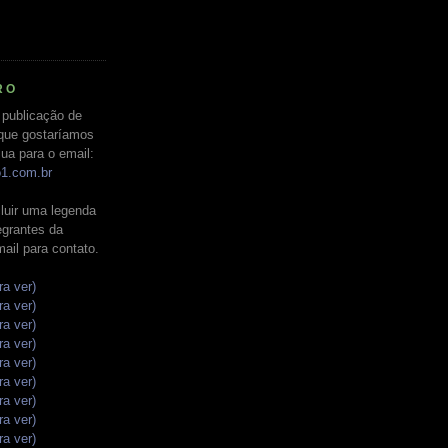
RO
 publicação de
que gostaríamos
ua para o email:
o1.com.br
luir uma legenda
tegrantes da
mail para contato.
ra ver)
ra ver)
ra ver)
ra ver)
ra ver)
ra ver)
ra ver)
ra ver)
ra ver)