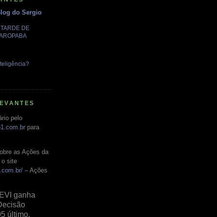
Blog do Sergio
A TARDE DE
GAROPABA
teligência?
LEVANTES
rio pelo
o1.com.br
para
obre as Ações da
o site
.com.br/
– Ações
EVI ganha
Decisão
05 último,