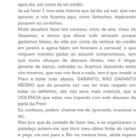
apos dia, por conta do tal credito.
Ja vai fazer 1 mes esta historia que tal dia vai sair, que vao
aprovar, e nós ficamos aqui, como fantoches, esperando
puxarem as cordinhas.
Muito desaforo fazer isto conosco, inicio de ano, cheio de
despesas, e temos que deixar tudo atrasado porque
gastamos felizes da vida por conta da certeza do credito
em janeiro e agora falam em fevereiro e carnaval, e que
ninguem mandou gastar ou assumir compromissos, tem
que numa situaçao de descaso destas, nao é xingar
gerente de banco, cobrador ou ficarmos discutindo entre
nós mesmos, que nao nos leva a nada, tem é que invadir a
Previ e botar tudo abaixo, GARANTO, MAS GARANTO
MESMO que da proxima vez vao ter mais respeito em
tratar os velhinhos, isto nao seria mais violencia, que a
VIOLENCIA que estao nos impondo com este descaso da
parte da Previ.
Eu confesso, podem chamar-me de ignorante, irracional e
etc..
Mas juro que dá vontade de fazer isto, e se organizarem o
panelaço avisem-me que torro meu ultimo limite do cartao
e pego um voo para o Rio na mesma hora, ainda espero