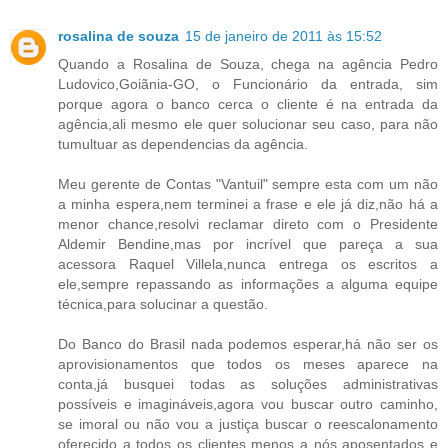
rosalina de souza
15 de janeiro de 2011 às 15:52
Quando a Rosalina de Souza, chega na agência Pedro
Ludovico,Goiãnia-GO, o Funcionário da entrada, sim
porque agora o banco cerca o cliente é na entrada da
agência,ali mesmo ele quer solucionar seu caso, para não
tumultuar as dependencias da agência.
Meu gerente de Contas "Vantuil" sempre esta com um não
a minha espera,nem terminei a frase e ele já diz,não há a
menor chance,resolvi reclamar direto com o Presidente
Aldemir Bendine,mas por incrível que pareça a sua
acessora Raquel Villela,nunca entrega os escritos a
ele,sempre repassando as informações a alguma equipe
técnica,para solucinar a questão.
Do Banco do Brasil nada podemos esperar,há não ser os
aprovisionamentos que todos os meses aparece na
conta,já busquei todas as soluções administrativas
possíveis e imagináveis,agora vou buscar outro caminho,
se imoral ou não vou a justiça buscar o reescalonamento
oferecido a todos os clientes menos a nós aposentados e