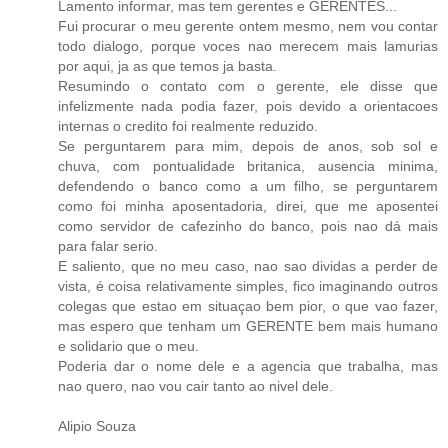
Lamento informar, mas tem gerentes e GERENTES...
Fui procurar o meu gerente ontem mesmo, nem vou contar
todo dialogo, porque voces nao merecem mais lamurias
por aqui, ja as que temos ja basta.
Resumindo o contato com o gerente, ele disse que
infelizmente nada podia fazer, pois devido a orientacoes
internas o credito foi realmente reduzido.
Se perguntarem para mim, depois de anos, sob sol e
chuva, com pontualidade britanica, ausencia minima,
defendendo o banco como a um filho, se perguntarem
como foi minha aposentadoria, direi, que me aposentei
como servidor de cafezinho do banco, pois nao dá mais
para falar serio.
E saliento, que no meu caso, nao sao dividas a perder de
vista, é coisa relativamente simples, fico imaginando outros
colegas que estao em situaçao bem pior, o que vao fazer,
mas espero que tenham um GERENTE bem mais humano
e solidario que o meu.
Poderia dar o nome dele e a agencia que trabalha, mas
nao quero, nao vou cair tanto ao nivel dele.
Alipio Souza