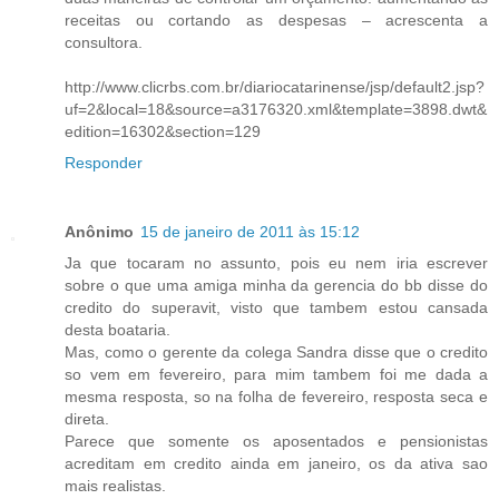
receitas ou cortando as despesas – acrescenta a
consultora.
http://www.clicrbs.com.br/diariocatarinense/jsp/default2.jsp?
uf=2&local=18&source=a3176320.xml&template=3898.dwt&
edition=16302&section=129
Responder
Anônimo
15 de janeiro de 2011 às 15:12
Ja que tocaram no assunto, pois eu nem iria escrever
sobre o que uma amiga minha da gerencia do bb disse do
credito do superavit, visto que tambem estou cansada
desta boataria.
Mas, como o gerente da colega Sandra disse que o credito
so vem em fevereiro, para mim tambem foi me dada a
mesma resposta, so na folha de fevereiro, resposta seca e
direta.
Parece que somente os aposentados e pensionistas
acreditam em credito ainda em janeiro, os da ativa sao
mais realistas.