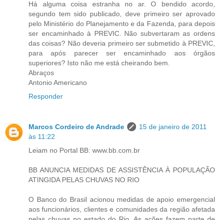
Há alguma coisa estranha no ar. O bendido acordo,
segundo tem sido publicado, deve primeiro ser aprovado
pelo Ministério do Planejamento e da Fazenda, para depois
ser encaminhado à PREVIC. Não subvertaram as ordens
das coisas? Não deveria primeiro ser submetido à PREVIC,
para após parecer ser encaminhado aos órgãos
superiores? Isto não me está cheirando bem.
Abraços
Antonio Americano
Responder
Marcos Cordeiro de Andrade
15 de janeiro de 2011
às 11:22
Leiam no Portal BB: www.bb.com.br
BB ANUNCIA MEDIDAS DE ASSISTÊNCIA À POPULAÇÃO
ATINGIDA PELAS CHUVAS NO RIO
O Banco do Brasil acionou medidas de apoio emergencial
aos funcionários, clientes e comunidades da região afetada
pelas chuvas no estado do Rio. As ações fazem parte de