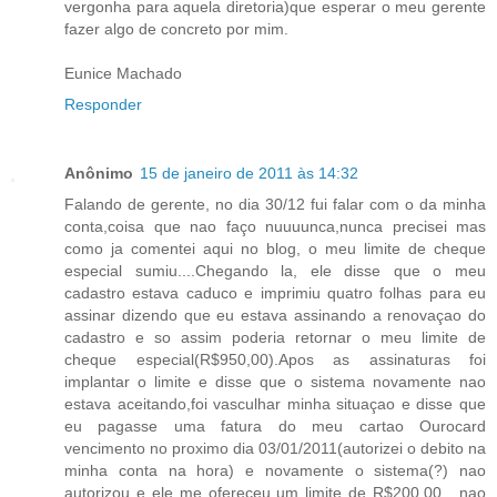
vergonha para aquela diretoria)que esperar o meu gerente
fazer algo de concreto por mim.
Eunice Machado
Responder
Anônimo
15 de janeiro de 2011 às 14:32
Falando de gerente, no dia 30/12 fui falar com o da minha
conta,coisa que nao faço nuuuunca,nunca precisei mas
como ja comentei aqui no blog, o meu limite de cheque
especial sumiu....Chegando la, ele disse que o meu
cadastro estava caduco e imprimiu quatro folhas para eu
assinar dizendo que eu estava assinando a renovaçao do
cadastro e so assim poderia retornar o meu limite de
cheque especial(R$950,00).Apos as assinaturas foi
implantar o limite e disse que o sistema novamente nao
estava aceitando,foi vasculhar minha situaçao e disse que
eu pagasse uma fatura do meu cartao Ourocard
vencimento no proximo dia 03/01/2011(autorizei o debito na
minha conta na hora) e novamente o sistema(?) nao
autorizou e ele me ofereceu um limite de R$200,00....nao