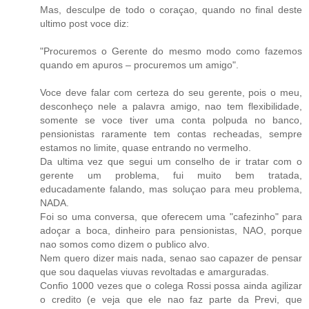
Mas, desculpe de todo o coraçao, quando no final deste
ultimo post voce diz:
"Procuremos o Gerente do mesmo modo como fazemos
quando em apuros – procuremos um amigo".
Voce deve falar com certeza do seu gerente, pois o meu,
desconheço nele a palavra amigo, nao tem flexibilidade,
somente se voce tiver uma conta polpuda no banco,
pensionistas raramente tem contas recheadas, sempre
estamos no limite, quase entrando no vermelho.
Da ultima vez que segui um conselho de ir tratar com o
gerente um problema, fui muito bem tratada,
educadamente falando, mas soluçao para meu problema,
NADA.
Foi so uma conversa, que oferecem uma "cafezinho" para
adoçar a boca, dinheiro para pensionistas, NAO, porque
nao somos como dizem o publico alvo.
Nem quero dizer mais nada, senao sao capazer de pensar
que sou daquelas viuvas revoltadas e amarguradas.
Confio 1000 vezes que o colega Rossi possa ainda agilizar
o credito (e veja que ele nao faz parte da Previ, que