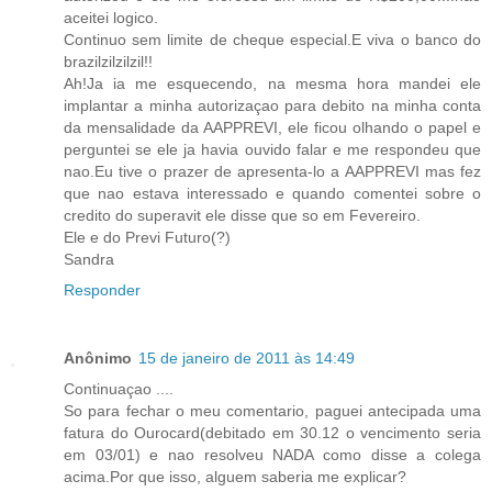
aceitei logico.
Continuo sem limite de cheque especial.E viva o banco do
brazilzilzilzil!!
Ah!Ja ia me esquecendo, na mesma hora mandei ele
implantar a minha autorizaçao para debito na minha conta
da mensalidade da AAPPREVI, ele ficou olhando o papel e
perguntei se ele ja havia ouvido falar e me respondeu que
nao.Eu tive o prazer de apresenta-lo a AAPPREVI mas fez
que nao estava interessado e quando comentei sobre o
credito do superavit ele disse que so em Fevereiro.
Ele e do Previ Futuro(?)
Sandra
Responder
Anônimo
15 de janeiro de 2011 às 14:49
Continuaçao ....
So para fechar o meu comentario, paguei antecipada uma
fatura do Ourocard(debitado em 30.12 o vencimento seria
em 03/01) e nao resolveu NADA como disse a colega
acima.Por que isso, alguem saberia me explicar?