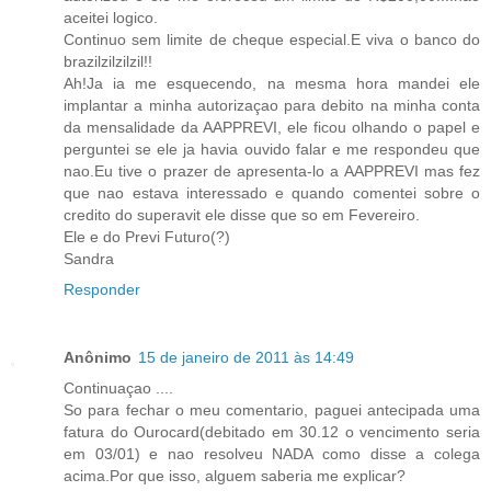
aceitei logico.
Continuo sem limite de cheque especial.E viva o banco do
brazilzilzilzil!!
Ah!Ja ia me esquecendo, na mesma hora mandei ele
implantar a minha autorizaçao para debito na minha conta
da mensalidade da AAPPREVI, ele ficou olhando o papel e
perguntei se ele ja havia ouvido falar e me respondeu que
nao.Eu tive o prazer de apresenta-lo a AAPPREVI mas fez
que nao estava interessado e quando comentei sobre o
credito do superavit ele disse que so em Fevereiro.
Ele e do Previ Futuro(?)
Sandra
Responder
Anônimo
15 de janeiro de 2011 às 14:49
Continuaçao ....
So para fechar o meu comentario, paguei antecipada uma
fatura do Ourocard(debitado em 30.12 o vencimento seria
em 03/01) e nao resolveu NADA como disse a colega
acima.Por que isso, alguem saberia me explicar?