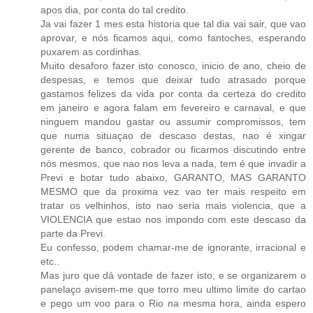
apos dia, por conta do tal credito.
Ja vai fazer 1 mes esta historia que tal dia vai sair, que vao
aprovar, e nós ficamos aqui, como fantoches, esperando
puxarem as cordinhas.
Muito desaforo fazer isto conosco, inicio de ano, cheio de
despesas, e temos que deixar tudo atrasado porque
gastamos felizes da vida por conta da certeza do credito
em janeiro e agora falam em fevereiro e carnaval, e que
ninguem mandou gastar ou assumir compromissos, tem
que numa situaçao de descaso destas, nao é xingar
gerente de banco, cobrador ou ficarmos discutindo entre
nós mesmos, que nao nos leva a nada, tem é que invadir a
Previ e botar tudo abaixo, GARANTO, MAS GARANTO
MESMO que da proxima vez vao ter mais respeito em
tratar os velhinhos, isto nao seria mais violencia, que a
VIOLENCIA que estao nos impondo com este descaso da
parte da Previ.
Eu confesso, podem chamar-me de ignorante, irracional e
etc..
Mas juro que dá vontade de fazer isto, e se organizarem o
panelaço avisem-me que torro meu ultimo limite do cartao
e pego um voo para o Rio na mesma hora, ainda espero