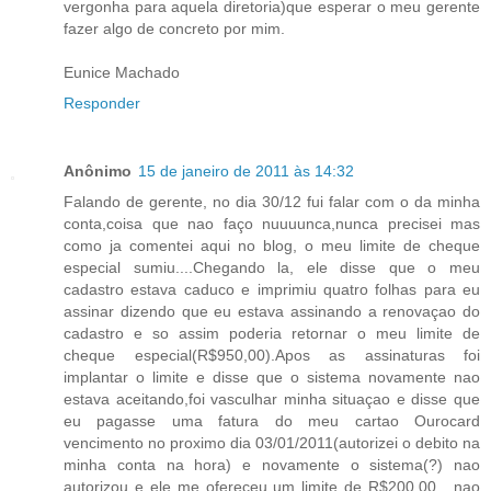
vergonha para aquela diretoria)que esperar o meu gerente
fazer algo de concreto por mim.
Eunice Machado
Responder
Anônimo
15 de janeiro de 2011 às 14:32
Falando de gerente, no dia 30/12 fui falar com o da minha
conta,coisa que nao faço nuuuunca,nunca precisei mas
como ja comentei aqui no blog, o meu limite de cheque
especial sumiu....Chegando la, ele disse que o meu
cadastro estava caduco e imprimiu quatro folhas para eu
assinar dizendo que eu estava assinando a renovaçao do
cadastro e so assim poderia retornar o meu limite de
cheque especial(R$950,00).Apos as assinaturas foi
implantar o limite e disse que o sistema novamente nao
estava aceitando,foi vasculhar minha situaçao e disse que
eu pagasse uma fatura do meu cartao Ourocard
vencimento no proximo dia 03/01/2011(autorizei o debito na
minha conta na hora) e novamente o sistema(?) nao
autorizou e ele me ofereceu um limite de R$200,00....nao