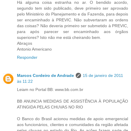
Há alguma coisa estranha no ar. O bendido acordo,
segundo tem sido publicado, deve primeiro ser aprovado
pelo Ministério do Planejamento e da Fazenda, para depois
ser encaminhado à PREVIC. Não subvertaram as ordens
das coisas? Não deveria primeiro ser submetido à PREVIC,
para após parecer ser encaminhado aos órgãos
superiores? Isto não me está cheirando bem.
Abraços
Antonio Americano
Responder
Marcos Cordeiro de Andrade
15 de janeiro de 2011
às 11:22
Leiam no Portal BB: www.bb.com.br
BB ANUNCIA MEDIDAS DE ASSISTÊNCIA À POPULAÇÃO
ATINGIDA PELAS CHUVAS NO RIO
O Banco do Brasil acionou medidas de apoio emergencial
aos funcionários, clientes e comunidades da região afetada
pelas chuvas no estado do Rio. As ações fazem parte de