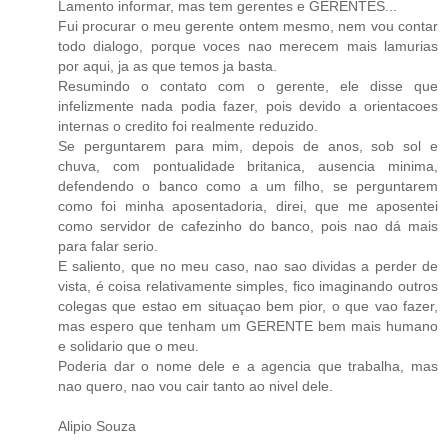
Lamento informar, mas tem gerentes e GERENTES...
Fui procurar o meu gerente ontem mesmo, nem vou contar
todo dialogo, porque voces nao merecem mais lamurias
por aqui, ja as que temos ja basta.
Resumindo o contato com o gerente, ele disse que
infelizmente nada podia fazer, pois devido a orientacoes
internas o credito foi realmente reduzido.
Se perguntarem para mim, depois de anos, sob sol e
chuva, com pontualidade britanica, ausencia minima,
defendendo o banco como a um filho, se perguntarem
como foi minha aposentadoria, direi, que me aposentei
como servidor de cafezinho do banco, pois nao dá mais
para falar serio.
E saliento, que no meu caso, nao sao dividas a perder de
vista, é coisa relativamente simples, fico imaginando outros
colegas que estao em situaçao bem pior, o que vao fazer,
mas espero que tenham um GERENTE bem mais humano
e solidario que o meu.
Poderia dar o nome dele e a agencia que trabalha, mas
nao quero, nao vou cair tanto ao nivel dele.
Alipio Souza