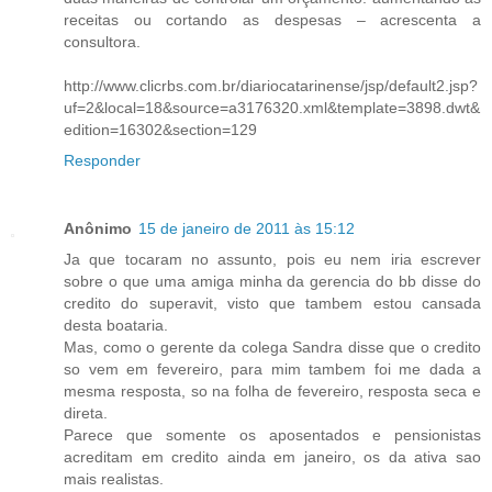
receitas ou cortando as despesas – acrescenta a
consultora.
http://www.clicrbs.com.br/diariocatarinense/jsp/default2.jsp?
uf=2&local=18&source=a3176320.xml&template=3898.dwt&
edition=16302&section=129
Responder
Anônimo
15 de janeiro de 2011 às 15:12
Ja que tocaram no assunto, pois eu nem iria escrever
sobre o que uma amiga minha da gerencia do bb disse do
credito do superavit, visto que tambem estou cansada
desta boataria.
Mas, como o gerente da colega Sandra disse que o credito
so vem em fevereiro, para mim tambem foi me dada a
mesma resposta, so na folha de fevereiro, resposta seca e
direta.
Parece que somente os aposentados e pensionistas
acreditam em credito ainda em janeiro, os da ativa sao
mais realistas.