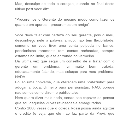
Mas, desculpe de todo o coraçao, quando no final deste
ultimo post voce diz:
"Procuremos o Gerente do mesmo modo como fazemos
quando em apuros – procuremos um amigo".
Voce deve falar com certeza do seu gerente, pois o meu,
desconheço nele a palavra amigo, nao tem flexibilidade,
somente se voce tiver uma conta polpuda no banco,
pensionistas raramente tem contas recheadas, sempre
estamos no limite, quase entrando no vermelho.
Da ultima vez que segui um conselho de ir tratar com o
gerente um problema, fui muito bem tratada,
educadamente falando, mas soluçao para meu problema,
NADA.
Foi so uma conversa, que oferecem uma "cafezinho" para
adoçar a boca, dinheiro para pensionistas, NAO, porque
nao somos como dizem o publico alvo.
Nem quero dizer mais nada, senao sao capazer de pensar
que sou daquelas viuvas revoltadas e amarguradas.
Confio 1000 vezes que o colega Rossi possa ainda agilizar
o credito (e veja que ele nao faz parte da Previ, que