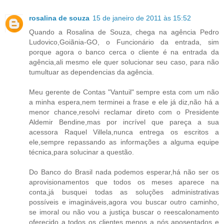
rosalina de souza
15 de janeiro de 2011 às 15:52
Quando a Rosalina de Souza, chega na agência Pedro
Ludovico,Goiãnia-GO, o Funcionário da entrada, sim
porque agora o banco cerca o cliente é na entrada da
agência,ali mesmo ele quer solucionar seu caso, para não
tumultuar as dependencias da agência.
Meu gerente de Contas "Vantuil" sempre esta com um não
a minha espera,nem terminei a frase e ele já diz,não há a
menor chance,resolvi reclamar direto com o Presidente
Aldemir Bendine,mas por incrível que pareça a sua
acessora Raquel Villela,nunca entrega os escritos a
ele,sempre repassando as informações a alguma equipe
técnica,para solucinar a questão.
Do Banco do Brasil nada podemos esperar,há não ser os
aprovisionamentos que todos os meses aparece na
conta,já busquei todas as soluções administrativas
possíveis e imagináveis,agora vou buscar outro caminho,
se imoral ou não vou a justiça buscar o reescalonamento
oferecido a todos os clientes menos a nós aposentados e